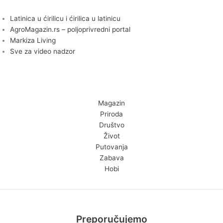
Latinica u ćirilicu i ćirilica u latinicu
AgroMagazin.rs – poljoprivredni portal
Markiza Living
Sve za video nadzor
Magazin
Priroda
Društvo
Život
Putovanja
Zabava
Hobi
Preporučujemo