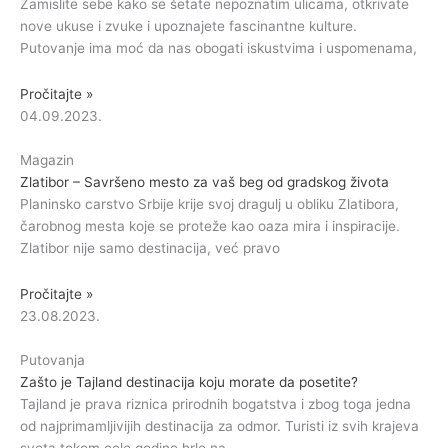
Zamislite sebe kako se šetate nepoznatim ulicama, otkrivate
nove ukuse i zvuke i upoznajete fascinantne kulture.
Putovanje ima moć da nas obogati iskustvima i uspomenama,
Pročitajte »
04.09.2023.
Magazin
Zlatibor – Savršeno mesto za vaš beg od gradskog života
Planinsko carstvo Srbije krije svoj dragulj u obliku Zlatibora,
čarobnog mesta koje se proteže kao oaza mira i inspiracije.
Zlatibor nije samo destinacija, već pravo
Pročitajte »
23.08.2023.
Putovanja
Zašto je Tajland destinacija koju morate da posetite?
Tajland je prava riznica prirodnih bogatstva i zbog toga jedna
od najprimamljivijih destinacija za odmor. Turisti iz svih krajeva
sveta tokom cele godine hrle na