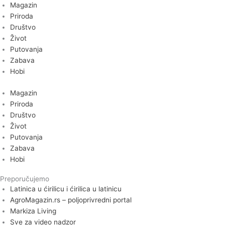
Magazin
Priroda
Društvo
Život
Putovanja
Zabava
Hobi
Magazin
Priroda
Društvo
Život
Putovanja
Zabava
Hobi
Preporučujemo
Latinica u ćirilicu i ćirilica u latinicu
AgroMagazin.rs – poljoprivredni portal
Markiza Living
Sve za video nadzor