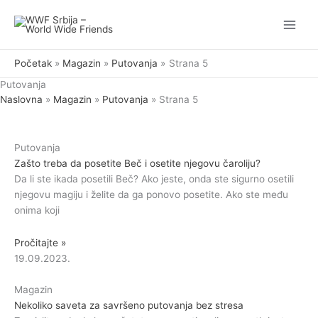
Pređi
na
sadržaj
Početak
Magazin
Putovanja
Strana 5
Putovanja
Naslovna
»
Magazin
»
Putovanja
»
Strana 5
Putovanja
Zašto treba da posetite Beč i osetite njegovu čaroliju?
Da li ste ikada posetili Beč? Ako jeste, onda ste sigurno osetili
njegovu magiju i želite da ga ponovo posetite. Ako ste među
onima koji
Pročitajte »
19.09.2023.
Magazin
Nekoliko saveta za savršeno putovanja bez stresa