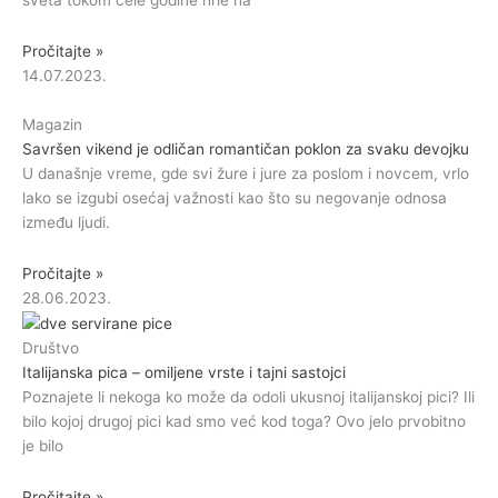
Pročitajte »
14.07.2023.
Magazin
Savršen vikend je odličan romantičan poklon za svaku devojku
U današnje vreme, gde svi žure i jure za poslom i novcem, vrlo
lako se izgubi osećaj važnosti kao što su negovanje odnosa
između ljudi.
Pročitajte »
28.06.2023.
Društvo
Italijanska pica – omiljene vrste i tajni sastojci
Poznajete li nekoga ko može da odoli ukusnoj italijanskoj pici? Ili
bilo kojoj drugoj pici kad smo već kod toga? Ovo jelo prvobitno
je bilo
Pročitajte »