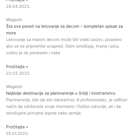
24.04.2023.
Magazin
Šta sve poneti na letovanje sa decom – kompletan spisak za
more
Letovanje sa malom decom može biti veliki izazov, posebno
ako se ne pripremite unapred. Osim smeštaja, hrane i pića,
važno je da ponesete i neke
Pročitajte »
23.03.2023.
Magazin
Najbolje destinacije za planinarenje u Srbiji i inostranstvu
Planinarenje, bilo da ste rekreativac ili profesionalac, je odličan
način da održavate svoje mentalno i fizičko zdravlje, ali i da
istražujete prirodne lepote neke zemlje.
Pročitajte »
25.01.2023.