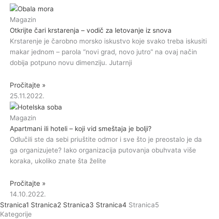
Magazin
Otkrijte čari krstarenja – vodič za letovanje iz snova
Krstarenje je čarobno morsko iskustvo koje svako treba iskusiti
makar jednom – parola “novi grad, novo jutro” na ovaj način
dobija potpuno novu dimenziju. Jutarnji
Pročitajte »
25.11.2022.
Magazin
Apartmani ili hoteli – koji vid smeštaja je bolji?
Odlučili ste da sebi priuštite odmor i sve što je preostalo je da
ga organizujete? Iako organizacija putovanja obuhvata više
koraka, ukoliko znate šta želite
Pročitajte »
14.10.2022.
Stranica
1
Stranica
2
Stranica
3
Stranica
4
Stranica
5
Kategorije