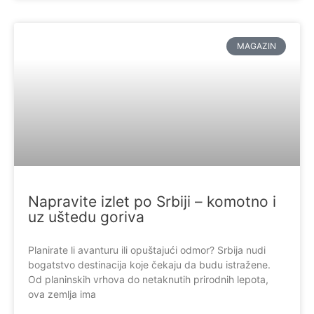
MAGAZIN
Napravite izlet po Srbiji – komotno i
uz uštedu goriva
Planirate li avanturu ili opuštajući odmor? Srbija nudi
bogatstvo destinacija koje čekaju da budu istražene.
Od planinskih vrhova do netaknutih prirodnih lepota,
ova zemlja ima