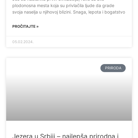
plodonosna mesta koja su privlačila ljude da grade
svoja naselja u njihovoj blizini. Snaga, lepota i bogatstvo
PROČITAJTE »
05.02.2024.
PRIRODA
Jezera u Srbiji – najlepša prirodna i