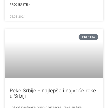
PROČITAJTE »
25.03.2024.
PRIRODA
Reke Srbije – najlepše i najveće reke
u Srbiji
Još od nastanka prvih civilizacija, reke su bile