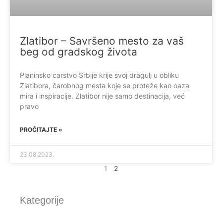
Zlatibor – Savršeno mesto za vaš
beg od gradskog života
Planinsko carstvo Srbije krije svoj dragulj u obliku
Zlatibora, čarobnog mesta koje se proteže kao oaza
mira i inspiracije. Zlatibor nije samo destinacija, već
pravo
PROČITAJTE »
23.08.2023.
1
2
Kategorije