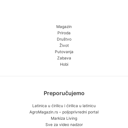
Magazin
Priroda
Društvo
Život
Putovanja
Zabava
Hobi
Preporučujemo
Latinica u ćirilicu i ćirilica u latinicu
AgroMagazin.rs – poljoprivredni portal
Markiza Living
Sve za video nadzor