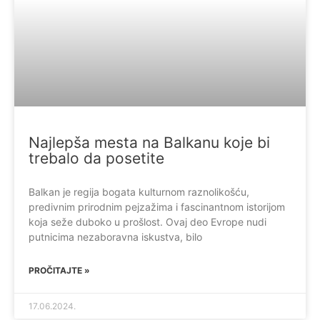
Najlepša mesta na Balkanu koje bi
trebalo da posetite
Balkan je regija bogata kulturnom raznolikošću,
predivnim prirodnim pejzažima i fascinantnom istorijom
koja seže duboko u prošlost. Ovaj deo Evrope nudi
putnicima nezaboravna iskustva, bilo
PROČITAJTE »
17.06.2024.