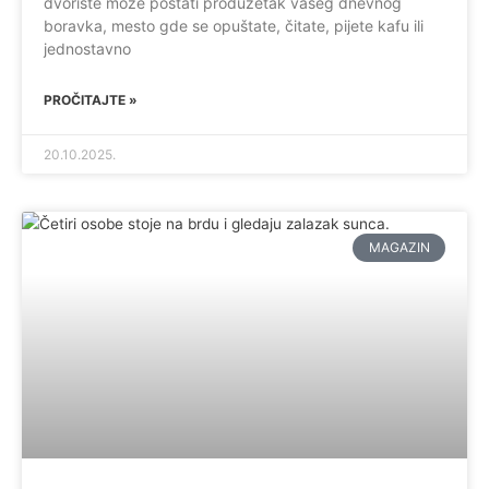
dvorište može postati produžetak vašeg dnevnog
boravka, mesto gde se opuštate, čitate, pijete kafu ili
jednostavno
PROČITAJTE »
20.10.2025.
MAGAZIN