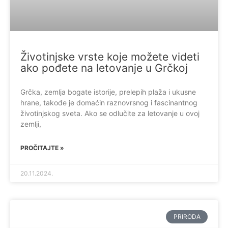
Životinjske vrste koje možete videti
ako pođete na letovanje u Grčkoj
Grčka, zemlja bogate istorije, prelepih plaža i ukusne
hrane, takođe je domaćin raznovrsnog i fascinantnog
životinjskog sveta. Ako se odlučite za letovanje u ovoj
zemlji,
PROČITAJTE »
20.11.2024.
PRIRODA