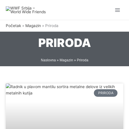
Pređi
na
sadržaj
Početak
Magazin
Priroda
PRIRODA
Naslovna
»
Magazin
»
Priroda
Stranica
Stranica
PRIRODA