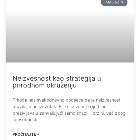
MAGAZIN
Neizvesnost kao strategija u
prirodnom okruženju
Priroda nas svakodnevno podseća da je neizvesnost
pravilo, a ne izuzetak. Biljke, životinje i ljudi ne
preživljavaju zahvaljujući samo snazi ili brzini, već zbog
sposobnosti
PROČITAJTE »