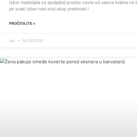
Izbor materijala za spoljašnji prostor zavisi od uslova kojima će 
jer svaki izbor nosi svoj skup prednosti i
PROČITAJTE »
seo
04.08.2026.