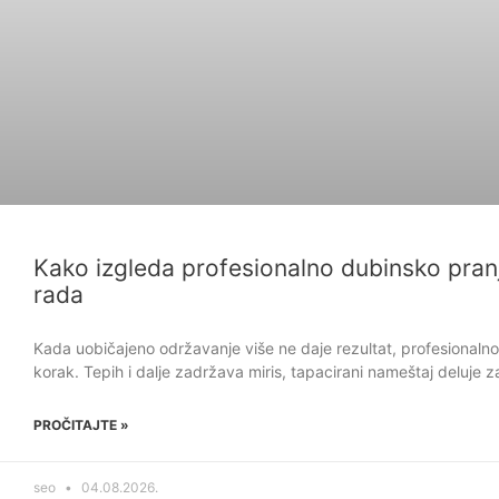
Kako izgleda profesionalno dubinsko pranj
rada
Kada uobičajeno održavanje više ne daje rezultat, profesionalno 
korak. Tepih i dalje zadržava miris, tapacirani nameštaj deluje 
PROČITAJTE »
seo
04.08.2026.