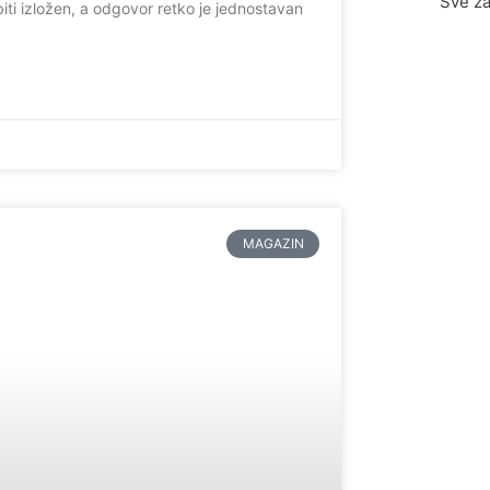
Sve za
biti izložen, a odgovor retko je jednostavan
MAGAZIN