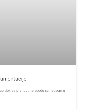
kumentacije
ao dok se prvi put ne suoče sa haosom u