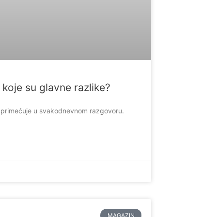
– koje su glavne razlike?
 to primećuje u svakodnevnom razgovoru.
MAGAZIN