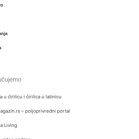
vo
anja
a
učujemo
a u ćirilicu i ćirilica u latinicu
gazin.rs – poljoprivredni portal
a Living