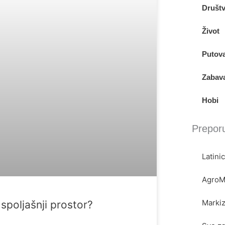
Društ
Život
Putov
Zabav
Hobi
Prepor
Latinic
AgroMa
Markiz
 spoljašnji prostor?