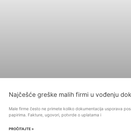
Najčešće greške malih firmi u vođenju do
Male firme često ne primete koliko dokumentacija usporava pos
papirima. Fakture, ugovori, potvrde o uplatama i
PROČITAJTE »