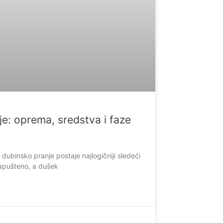
e: oprema, sredstva i faze
dubinsko pranje postaje najlogičniji sledeći
zapušteno, a dušek