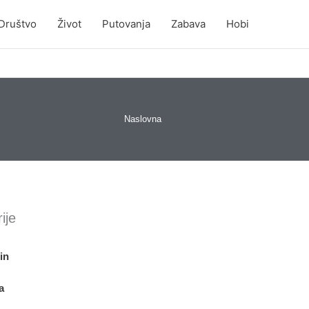
Društvo
Život
Putovanja
Zabava
Hobi
Naslovna
ije
in
a