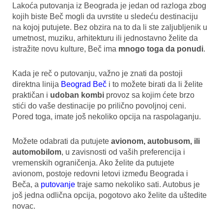
Lakoća putovanja iz Beograda je jedan od razloga zbog
kojih biste Beč mogli da uvrstite u sledeću destinaciju
na kojoj putujete. Bez obzira na to da li ste zaljubljenik u
umetnost, muziku, arhitekturu ili jednostavno želite da
istražite novu kulture, Beč ima
mnogo toga da ponudi
.
Kada je reč o putovanju, važno je znati da postoji
direktna linija
Beograd Beč
i to možete birati da li želite
praktičan i
udoban kombi
provoz sa kojim ćete brzo
stići do vaše destinacije po prilično povoljnoj ceni.
Pored toga, imate još nekoliko opcija na raspolaganju.
Možete odabrati da putujete
avionom, autobusom, ili
automobilom
, u zavisnosti od vaših preferencija i
vremenskih ograničenja. Ako želite da putujete
avionom, postoje redovni letovi između Beograda i
Beča, a
putovanje
traje samo nekoliko sati. Autobus je
još jedna odlična opcija, pogotovo ako želite da uštedite
novac.