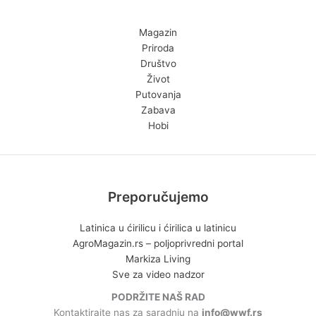
Magazin
Priroda
Društvo
Život
Putovanja
Zabava
Hobi
Preporučujemo
Latinica u ćirilicu i ćirilica u latinicu
AgroMagazin.rs – poljoprivredni portal
Markiza Living
Sve za video nadzor
PODRŽITE NAŠ RAD
Kontaktirajte nas za saradnju na
info@wwf.rs