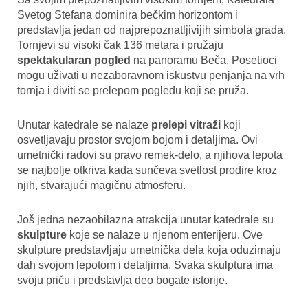
Svetog Stefana dominira bečkim horizontom i
predstavlja jedan od najprepoznatljivijih simbola grada.
Tornjevi su visoki čak 136 metara i pružaju
spektakularan pogled
na panoramu Beča. Posetioci
mogu uživati u nezaboravnom iskustvu penjanja na vrh
tornja i diviti se prelepom pogledu koji se pruža.
Unutar katedrale se nalaze
prelepi vitraži
koji
osvetljavaju prostor svojom bojom i detaljima. Ovi
umetnički radovi su pravo remek-delo, a njihova lepota
se najbolje otkriva kada sunčeva svetlost prodire kroz
njih, stvarajući magičnu atmosferu.
Još jedna nezaobilazna atrakcija unutar katedrale su
skulpture
koje se nalaze u njenom enterijeru. Ove
skulpture predstavljaju umetnička dela koja oduzimaju
dah svojom lepotom i detaljima. Svaka skulptura ima
svoju priču i predstavlja deo bogate istorije.