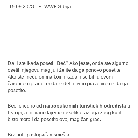
19.09.2023.
WWF Srbija
Da li ste ikada posetili Beč? Ako jeste, onda ste sigurno
osetili njegovu magiju i želite da ga ponovo posetite.
Ako ste među onima koji nikada nisu bili u ovom
čarobnom gradu, onda je definitivno pravo vreme da ga
posetite.
Beč je jedno od
najpopularnijih turističkih odredišta
u
Evropi, a mi vam dajemo nekoliko razloga zbog kojih
biste morali da posetite ovaj magičan grad.
Brz put i pristupačan smeštaj