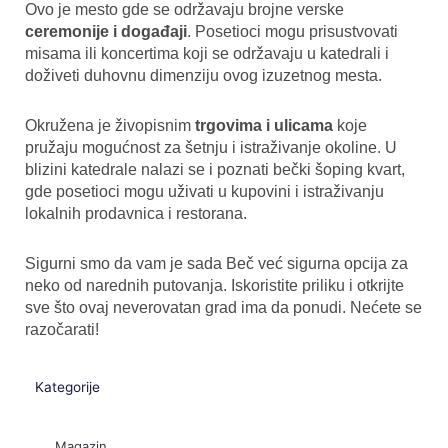
Ovo je mesto gde se održavaju brojne verske
ceremonije i događaji
. Posetioci mogu prisustvovati
misama ili koncertima koji se održavaju u katedrali i
doživeti duhovnu dimenziju ovog izuzetnog mesta.
Okružena je živopisnim
trgovima i ulicama
koje
pružaju mogućnost za šetnju i istraživanje okoline. U
blizini katedrale nalazi se i poznati bečki šoping kvart,
gde posetioci mogu uživati u kupovini i istraživanju
lokalnih prodavnica i restorana.
Sigurni smo da vam je sada Beč već sigurna opcija za
neko od narednih putovanja. Iskoristite priliku i otkrijte
sve što ovaj neverovatan grad ima da ponudi. Nećete se
razočarati!
Kategorije
Magazin