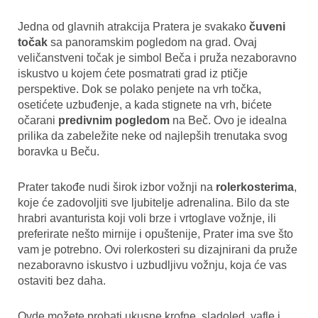
Jedna od glavnih atrakcija Pratera je svakako
čuveni
točak
sa panoramskim pogledom na grad. Ovaj
veličanstveni točak je simbol Beča i pruža nezaboravno
iskustvo u kojem ćete posmatrati grad iz ptičje
perspektive. Dok se polako penjete na vrh točka,
osetićete uzbuđenje, a kada stignete na vrh, bićete
očarani
predivnim pogledom
na Beč. Ovo je idealna
prilika da zabeležite neke od najlepših trenutaka svog
boravka u Beču.
Prater takođe nudi širok izbor vožnji na
rolerkosterima
,
koje će zadovoljiti sve ljubitelje adrenalina. Bilo da ste
hrabri avanturista koji voli brze i vrtoglave vožnje, ili
preferirate nešto mirnije i opuštenije, Prater ima sve što
vam je potrebno. Ovi rolerkosteri su dizajnirani da pruže
nezaboravno iskustvo i uzbudljivu vožnju, koja će vas
ostaviti bez daha.
Ovde možete probati ukusne krofne, sladoled, vafle i