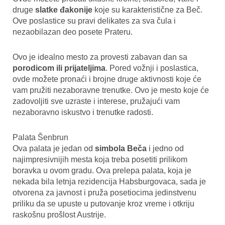
druge
slatke đakonije
koje su karakteristične za Beč.
Ove poslastice su pravi delikates za sva čula i
nezaobilazan deo posete Prateru.
Ovo je idealno mesto za provesti zabavan dan sa
porodicom ili prijateljima
. Pored vožnji i poslastica,
ovde možete pronaći i brojne druge aktivnosti koje će
vam pružiti nezaboravne trenutke. Ovo je mesto koje će
zadovoljiti sve uzraste i interese, pružajući vam
nezaboravno iskustvo i trenutke radosti.
Palata Šenbrun
Ova palata je jedan od
simbola Beča
i jedno od
najimpresivnijih mesta koja treba posetiti prilikom
boravka u ovom gradu. Ova prelepa palata, koja je
nekada bila letnja rezidencija Habsburgovaca, sada je
otvorena za javnost i pruža posetiocima jedinstvenu
priliku da se upuste u putovanje kroz vreme i otkriju
raskošnu prošlost Austrije.