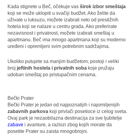
Kada stignete u Beč, očekuje vas
širok izbor smeštaja
koji se može uklopiti u svačiji budžet. Ako želite da
uživate u luksuzu, možete izabrati neki od prestižnih
hotela koji se nalaze u centru grada. Ako preferirate
nezavisnost i privatnost, možete izabrati smeštaj u
apartmanu. Beč ima mnogo apartmana koji su moderno
uređeni i opremljeni svim potrebnim sadržajima.
Ukoliko putujete sa manjim budžetom, postoji i veliki
broj
jeftinih hostela i privatnih soba
koje pružaju
udoban smeštaj po pristupačnim cenama.
Bečki Prater
Bečki Prater je jedan od najpoznatijih i najomiljenijih
zabavnih parkova
koji privlači posetioce iz celog sveta.
Ovaj park je nezaobilazna destinacija za sve ljubitelje
zabave
i avanture, a razlozi zbog kojih morate da
posetite Prater su zaista mnogobrojni.