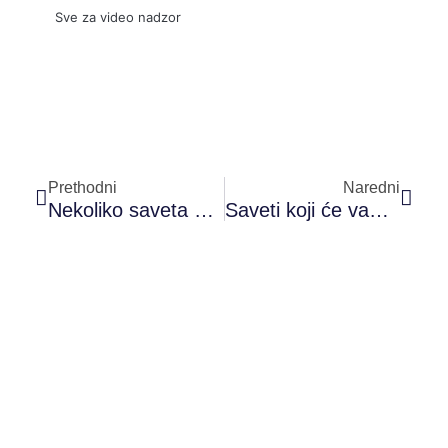
Sve za video nadzor
Prev
Sled
Prethodni
Naredni
Nekoliko saveta kako da otvorite svoju prodavnicu ili butik
Saveti koji će vam pomoći da povratite energiju i vitalnost