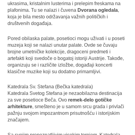
ukrasima, kristalnim lusterima i prelepim freskama na
plafonima. Tu se nalazi i čuvena
Dvorana ogledala
,
koja je bila mesto održavanja važnih političkih i
društvenih događaja.
Pored obilaska palate, posetioci mogu uživati i u poseti
muzeja koji se nalazi unutar palate. Ovde se čuvaju
brojne umetničke kolekcije, dragoceni predmeti i
artefakti koji svedoče o bogatoj istoriji Austrije. Takođe,
organizuju se i različite izložbe, događaji koncerti
klasične muzike koji su dodatno primamljivi.
Katedrala Sv. Stefana (Bečka katedrala)
Katedrala Svetog Stefana je nezaobilazna destinacija
za sve posetioce Beča. Ovo
remek-delo gotičke
arhitekture
, smešteno je u samom srcu grada i privlači
pažnju svojom impozantnom prisutnošću i istorijskim
značajem.
Sa svojim prepoznatljivim visokim tornjem, Katedrala