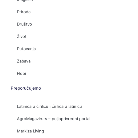
Priroda
Društvo
Život
Putovanja
Zabava
Hobi
Preporučujemo
Latinica u ćirilicu i ćirilica u latinicu
AgroMagazin.rs – poljoprivredni portal
Markiza Living