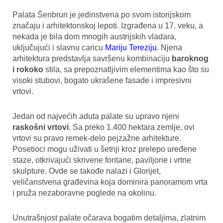
Palata Šenbrun je jedinstvena po svom istorijskom
značaju i arhitektonskoj lepoti. Izgrađena u 17. veku, a
nekada je bila dom mnogih austrijskih vladara,
uključujući i slavnu caricu
Mariju Tereziju
. Njena
arhitektura predstavlja savršenu kombinaciju
baroknog
i rokoko
stila, sa prepoznatljivim elementima kao što su
visoki stubovi, bogato ukrašene fasade i impresivni
vrtovi.
Jedan od najvećih aduta palate su upravo njeni
raskošni vrtovi
. Sa preko 1.400 hektara zemlje, ovi
vrtovi su pravo remek-delo pejzažne arhitekture.
Posetioci mogu uživati u šetnji kroz prelepo uređene
staze, otkrivajući skrivene fontane, paviljone i vrtne
skulpture. Ovde se takođe nalazi i Glorijet,
veličanstvena građevina koja dominira panoramom vrta
i pruža nezaboravne poglede na okolinu.
Unutrašnjost palate očarava bogatim detaljima, zlatnim