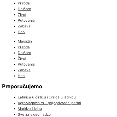
Priroda
Društvo
Život
Putovanja
Zabava
Hobi
Magazin
Priroda
Društvo
Život
Putovanja
Zabava
Hobi
Preporučujemo
Latinica u ćirilicu i ćirilica u latinicu
AgroMagazin.rs – poljoprivredni portal
Markiza Living
Sve za video nadzor