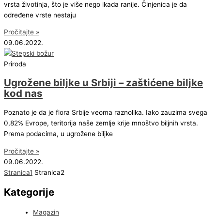
vrsta životinja, što je više nego ikada ranije. Činjenica je da
određene vrste nestaju
Pročitajte »
09.06.2022.
Priroda
Ugrožene biljke u Srbiji – zaštićene biljke
kod nas
Poznato je da je flora Srbije veoma raznolika. Iako zauzima svega
0,82% Evrope, teritorija naše zemlje krije mnoštvo biljnih vrsta.
Prema podacima, u ugrožene biljke
Pročitajte »
09.06.2022.
Stranica
1
Stranica
2
Kategorije
Magazin