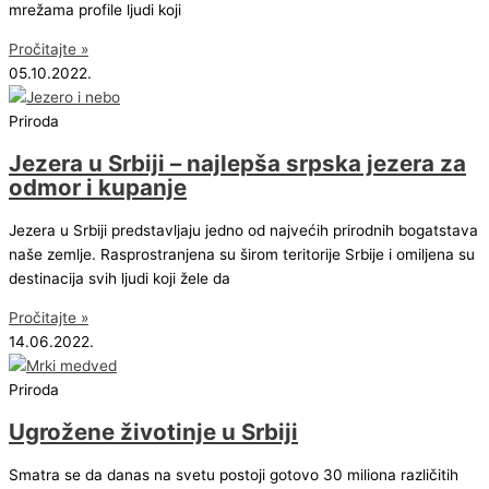
mrežama profile ljudi koji
Pročitajte »
05.10.2022.
Priroda
Jezera u Srbiji – najlepša srpska jezera za
odmor i kupanje
Jezera u Srbiji predstavljaju jedno od najvećih prirodnih bogatstava
naše zemlje. Rasprostranjena su širom teritorije Srbije i omiljena su
destinacija svih ljudi koji žele da
Pročitajte »
14.06.2022.
Priroda
Ugrožene životinje u Srbiji
Smatra se da danas na svetu postoji gotovo 30 miliona različitih