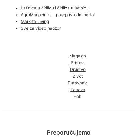
Latinica u ćirilicu i ćirilica u latinicu
AgroMagazin.rs – poljoprivredni portal
Markiza Living
Sve za video nadzor
Magazin
Priroda
Društvo
Život
Putovanja
Zabava
Hobi
Preporučujemo