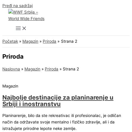
Pređi na sadržaj
Početak
Magazin
Priroda
Strana 2
Priroda
Naslovna
»
Magazin
»
Priroda
»
Strana 2
Magazin
Najbolje destinacije za planinarenje u
Srbiji i inostranstvu
Planinarenje, bilo da ste rekreativac ili profesionalac, je odličan
način da održavate svoje mentalno i fizičko zdravlje, ali i da
istražujete prirodne lepote neke zemlje.