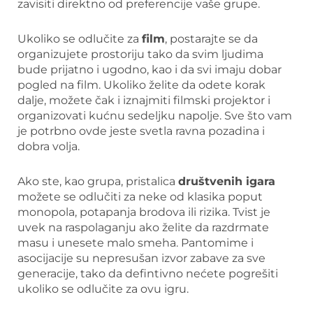
zavisiti direktno od preferencije vaše grupe.
Ukoliko se odlučite za
film
, postarajte se da
organizujete prostoriju tako da svim ljudima
bude prijatno i ugodno, kao i da svi imaju dobar
pogled na film. Ukoliko želite da odete korak
dalje, možete čak i iznajmiti filmski projektor i
organizovati kućnu sedeljku napolje. Sve što vam
je potrbno ovde jeste svetla ravna pozadina i
dobra volja.
Ako ste, kao grupa, pristalica
društvenih igara
možete se odlučiti za neke od klasika poput
monopola, potapanja brodova ili rizika. Tvist je
uvek na raspolaganju ako želite da razdrmate
masu i unesete malo smeha. Pantomime i
asocijacije su nepresušan izvor zabave za sve
generacije, tako da defintivno nećete pogrešiti
ukoliko se odlučite za ovu igru.