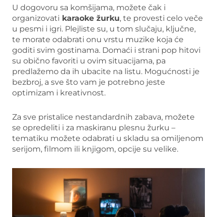
U dogovoru sa komšijama, možete čak i
organizovati
karaoke žurku
, te provesti celo veče
u pesmi i igri. Plejliste su, u tom slučaju, ključne,
te morate odabrati onu vrstu muzike koja će
goditi svim gostinama. Domaći i strani pop hitovi
su obično favoriti u ovim situacijama, pa
predlažemo da ih ubacite na listu. Mogućnosti je
bezbroj, a sve što vam je potrebno jeste
optimizam i kreativnost.
Za sve pristalice nestandardnih zabava, možete
se opredeliti i za maskiranu plesnu žurku –
tematiku možete odabrati u skladu sa omiljenom
serijom, filmom ili knjigom, opcije su velike.