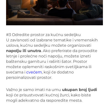
#3 Odredite prostor za kućnu sedeljku
U zavisnosti od izabrane tematike i vremenskih
uslova, kućnu sedeljku možete organizovati
napolju ili unutra
. Ako preferirate da provodite
letnje i prolećne noći napolju, možete izneti
baštensku garnituru i raširiti šator. Prostor
možete oplemeniti raskošnim svetiljkama ili
svećama i
cvećem
, koji će dodatno
persoinalizovati prostor.
Važno je samo imati na umu
ukupan broj ljudi
koji će prisustvovati kućnoj žurci, kako biste
mogli adekvatno da rasporedite mesta.