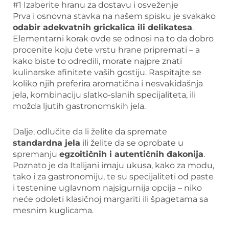
#1 Izaberite hranu za dostavu i osveženje
Prva i osnovna stavka na našem spisku je svakako
odabir adekvatnih grickalica ili delikatesa
.
Elementarni korak ovde se odnosi na to da dobro
procenite koju ćete vrstu hrane pripremati – a
kako biste to odredili, morate najpre znati
kulinarske afinitete vaših gostiju. Raspitajte se
koliko njih preferira aromatična i nesvakidašnja
jela, kombinaciju slatko-slanih specijaliteta, ili
možda ljutih gastronomskih jela.
Dalje, odlučite da li želite da spremate
standardna jela
ili želite da se oprobate u
spremanju
egzoitičnih i autentičnih đakonija
.
Poznato je da Italijani imaju ukusa, kako za modu,
tako i za gastronomiju, te su specijaliteti od paste
i testenine uglavnom najsigurnija opcija – niko
neće odoleti klasičnoj margariti ili špagetama sa
mesnim kuglicama.