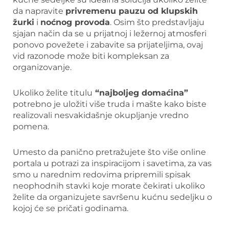
da napravite
privremenu pauzu od klupskih
žurki
i
noćnog provoda
. Osim što predstavljaju
sjajan način da se u prijatnoj i ležernoj atmosferi
ponovo povežete i zabavite sa prijateljima, ovaj
vid razonode može biti kompleksan za
organizovanje.
Ukoliko želite titulu
“najboljeg domaćina”
potrebno je uložiti više truda i mašte kako biste
realizovali nesvakidašnje okupljanje vredno
pomena.
Umesto da panično pretražujete što više online
portala u potrazi za inspiracijom i savetima, za vas
smo u narednim redovima pripremili spisak
neophodnih stavki koje morate čekirati ukoliko
želite da organizujete savršenu kućnu sedeljku o
kojoj će se pričati godinama.