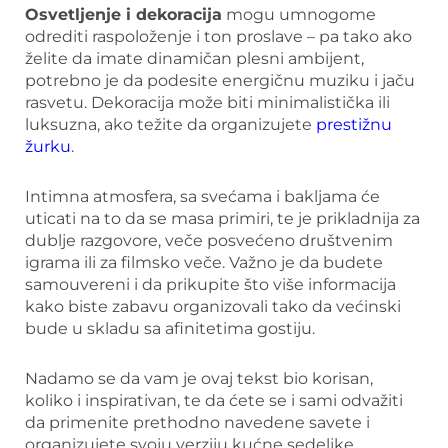
Osvetljenje i dekoracija
mogu umnogome
odrediti raspoloženje i ton proslave – pa tako ako
želite da imate dinamičan plesni ambijent,
potrebno je da podesite energičnu muziku i jaču
rasvetu. Dekoracija može biti minimalistička ili
luksuzna, ako težite da organizujete
prestižnu
žurku
.
Intimna atmosfera, sa svećama i bakljama će
uticati na to da se masa primiri, te je prikladnija za
dublje razgovore, veče posvećeno društvenim
igrama ili za filmsko veče. Važno je da budete
samouvereni i da prikupite što više informacija
kako biste zabavu organizovali tako da većinski
bude u skladu sa afinitetima gostiju.
Nadamo se da vam je ovaj tekst bio korisan,
koliko i inspirativan, te da ćete se i sami odvažiti
da primenite prethodno navedene savete i
organizujete svoju verziju kućne sedeljke.