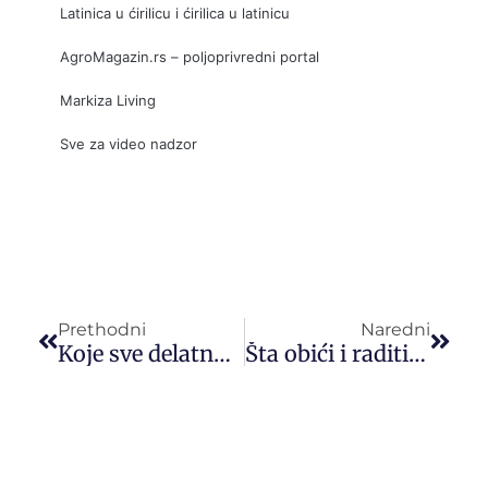
Latinica u ćirilicu i ćirilica u latinicu
AgroMagazin.rs – poljoprivredni portal
Markiza Living
Sve za video nadzor
Prev
Slede
Prethodni
Naredni
Koje sve delatnosti zahtevaju nošenje radnih uniformi?
Šta obići i raditi za vikend u Novom Sadu?