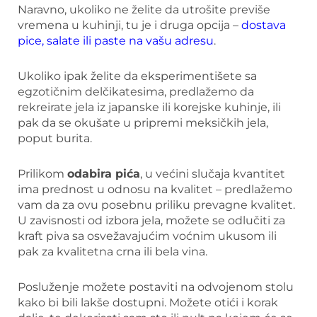
Naravno, ukoliko ne želite da utrošite previše
vremena u kuhinji, tu je i druga opcija –
dostava
pice, salate ili paste na vašu adresu
.
Ukoliko ipak želite da eksperimentišete sa
egzotičnim delčikatesima, predlažemo da
rekreirate jela iz japanske ili korejske kuhinje, ili
pak da se okušate u pripremi meksičkih jela,
poput burita.
Prilikom
odabira pića
, u većini slučaja kvantitet
ima prednost u odnosu na kvalitet – predlažemo
vam da za ovu posebnu priliku prevagne kvalitet.
U zavisnosti od izbora jela, možete se odlučiti za
kraft piva sa osvežavajućim voćnim ukusom ili
pak za kvalitetna crna ili bela vina.
Posluženje možete postaviti na odvojenom stolu
kako bi bili lakše dostupni. Možete otići i korak