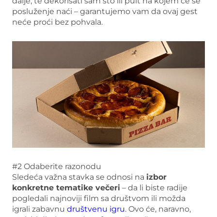
dalje, te dekorisati sam sto ili pult na kojem će se
posluženje naći – garantujemo vam da ovaj gest
neće proći bez pohvala.
#2 Odaberite razonodu
Sledeća važna stavka se odnosi na
izbor
konkretne tematike večeri
– da li biste radije
pogledali najnoviji film sa društvom ili možda
igrali zabavnu
društvenu igru
. Ovo će, naravno,