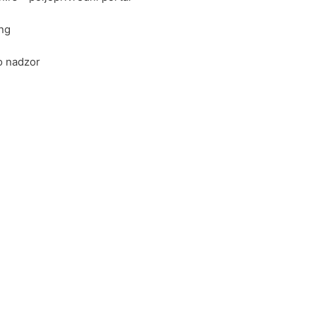
ing
o nadzor