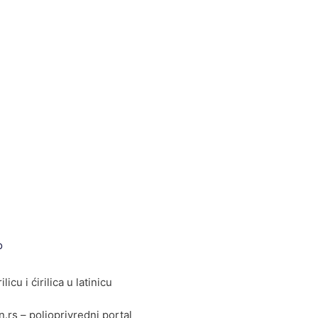
o
ilicu i ćirilica u latinicu
rs – poljoprivredni portal