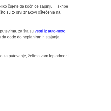
liko čujete da kočnice zapinju ili škripe
to su to prvi znakovi oštećenja na
 putevima, za šta su
vesti iz auto-moto
u da dođe do neplaniranih stajanja i
o za putovanje, želimo vam lep odmor i