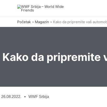
Pređi
na
sadržaj
Početak
Magazin
Kako da pripremite vaš automob
Kako da pripremite 
26.08.2022.
WWF Srbija