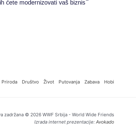
h ćete modernizovati vaš biznis
Priroda
Društvo
Život
Putovanja
Zabava
Hobi
va zadržana © 2026 WWF Srbija - World Wide Friends
Izrada internet prezentacije:
Avokado