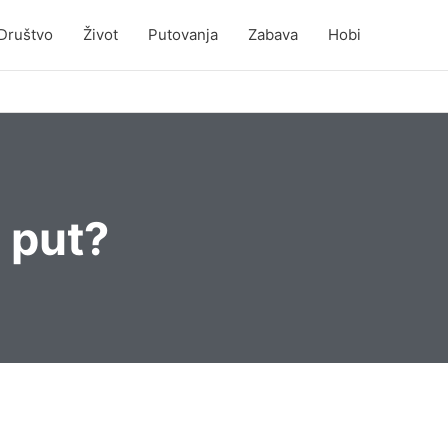
Društvo
Život
Putovanja
Zabava
Hobi
 put?