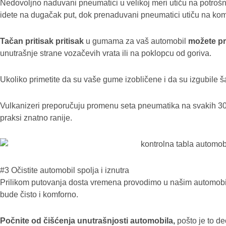
Nedovoljno naduvani pneumatici u velikoj meri utiču na potrošn
idete na dugačak put, dok prenaduvani pneumatici utiču na komf
Tačan pritisak pritisak
u gumama za vaš automobil
možete p
unutrašnje strane vozačevih vrata ili na poklopcu od goriva.
Ukoliko primetite da su vaše gume izobličene i da su izgubile 
Vulkanizeri preporučuju promenu seta pneumatika na svakih 30 d
praksi znatno ranije.
#3 Očistite automobil spolja i iznutra
Prilikom putovanja dosta vremena provodimo u našim automobil
bude čisto i komforno.
Počnite od čišćenja unutrašnjosti automobila,
pošto je to de