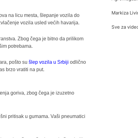
Markiza Liv
va na licu mesta, šlepanje vozila do
zvlačenje vozila usled većih havarija.
Sve za vide
ranstva. Zbog čega je bitno da prilikom
ašim potrebama.
ara, pošto su
šlep vozila u Srbiji
odlično
 brzo vratiti na put.
enja goriva, zbog čega je izuzetno
ušni pritisak u gumama. Vaši pneumatici