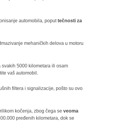
cionisanje automobila, poput
tečnosti za
podmazivanje mehaničkih delova u motoru
a svakih 5000 kilometara ili osam
tite vaš automobil.
nih filtera i signalizacije, pošto su ovo
prilikom kočenja, zbog čega se
veoma
00.000 pređenih kilometara, dok se