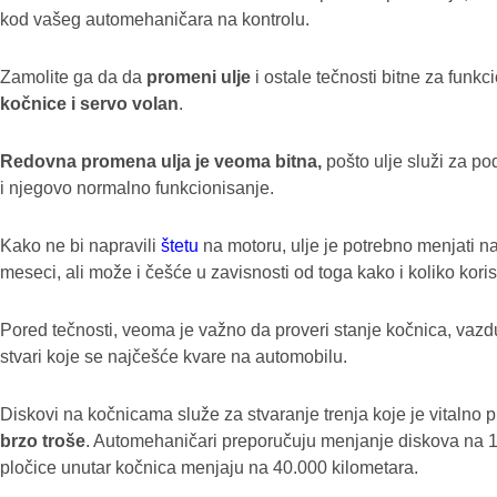
kod vašeg automehaničara na kontrolu.
Zamolite ga da da
promeni ulje
i ostale tečnosti bitne za funk
kočnice i servo volan
.
Redovna promena ulja je veoma bitna,
pošto ulje služi za 
i njegovo normalno funkcionisanje.
Kako ne bi napravili
štetu
na motoru, ulje je potrebno menjati n
meseci, ali može i češće u zavisnosti od toga kako i koliko koris
Pored tečnosti, veoma je važno da proveri stanje kočnica, vazduš
stvari koje se najčešće kvare na automobilu.
Diskovi na kočnicama služe za stvaranje trenja koje je vitalno 
brzo troše
. Automehaničari preporučuju menjanje diskova na 1
pločice unutar kočnica menjaju na 40.000 kilometara.