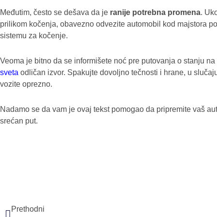
Međutim, često se dešava da je
ranije potrebna promena
. Uko
prilikom kočenja, obavezno odvezite automobil kod majstora poš
sistemu za kočenje.
Veoma je bitno da se informišete noć pre putovanja o stanju na
sveta
odličan izvor. Spakujte dovoljno tečnosti i hrane, u slučaj
vozite oprezno.
Nadamo se da vam je ovaj tekst pomogao da pripremite vaš aut
srećan put.
Prev
Prethodni