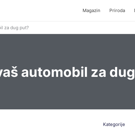
Magazin
Priroda
il za dug put?
vaš automobil za dug
Kategorije