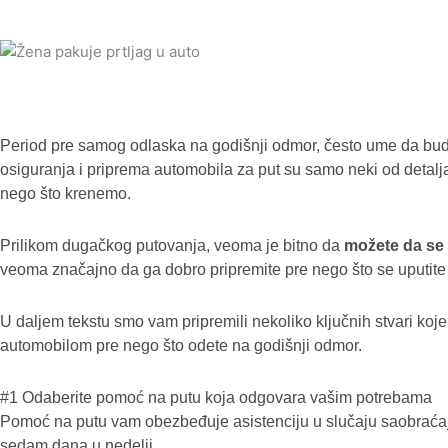
Period pre samog odlaska na godišnji odmor, često ume da bu
osiguranja i priprema automobila za put su samo neki od detalja
nego što krenemo.
Prilikom dugačkog putovanja, veoma je bitno da
možete da se 
veoma značajno da ga dobro pripremite pre nego što se uputite 
U daljem tekstu smo vam pripremili nekoliko ključnih stvari koje
automobilom pre nego što odete na godišnji odmor.
#1 Odaberite pomoć na putu koja odgovara vašim potrebama
Pomoć na putu vam obezbeđuje asistenciju u slučaju saobraćaj
sedam dana u nedelji.