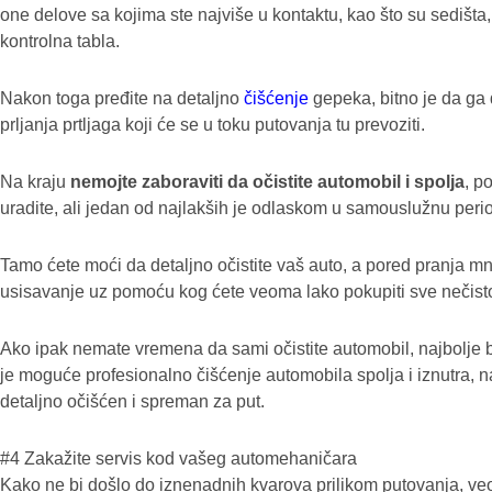
one delove sa kojima ste najviše u kontaktu, kao što su sedišta,
kontrolna tabla.
Nakon toga pređite na detaljno
čišćenje
gepeka, bitno je da ga 
prljanja prtljaga koji će se u toku putovanja tu prevoziti.
Na kraju
nemojte zaboraviti da očistite automobil i spolja
, p
uradite, ali jedan od najlakših je odlaskom u samouslužnu peri
Tamo ćete moći da detaljno očistite vaš auto, a pored pranja m
usisavanje uz pomoću kog ćete veoma lako pokupiti sve nečis
Ako ipak nemate vremena da sami očistite automobil, najbolje b
je moguće profesionalno čišćenje automobila spolja i iznutra, na 
detaljno očišćen i spreman za put.
#4 Zakažite servis kod vašeg automehaničara
Kako ne bi došlo do iznenadnih kvarova prilikom putovanja, ve