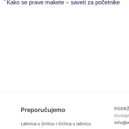
Kako se prave makete – saveti za početnike
PODRŽ
Preporučujemo
Kontakt
info@w
Latinica u ćirilicu i ćirilica u latinicu