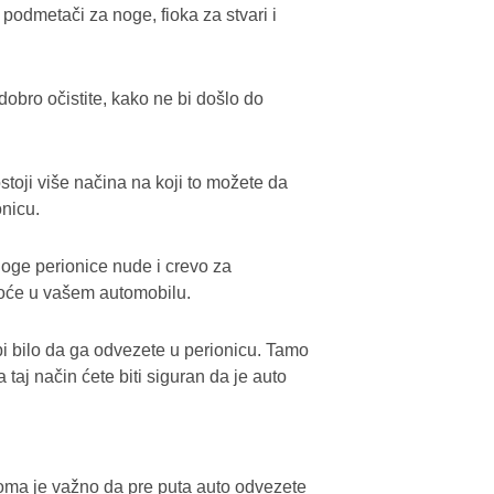
 podmetači za noge, fioka za stvari i
dobro očistite, kako ne bi došlo do
ostoji više načina na koji to možete da
onicu.
noge perionice nude i crevo za
toće u vašem automobilu.
i bilo da ga odvezete u perionicu. Tamo
taj način ćete biti siguran da je auto
oma je važno da pre puta auto odvezete