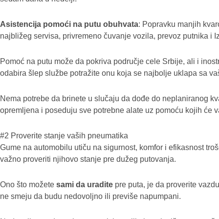
Asistencija pomoći na putu obuhvata
: Popravku manjih kvaro
najbližeg servisa, privremeno čuvanje vozila, prevoz putnika i I
Pomoć na putu može da pokriva područje cele Srbije, ali i inost
odabira šlep službe potražite onu koja se najbolje uklapa sa v
Nema potrebe da brinete u slučaju da dođe do neplaniranog kv
opremljena i poseduju sve potrebne alate uz pomoću kojih će vas
#2 Proverite stanje vaših pneumatika
Gume na automobilu utiču na sigurnost, komfor i efikasnost troš
važno proveriti njihovo stanje pre dužeg putovanja.
Ono što možete
sami da uradite
pre puta, je da proverite vazd
ne smeju da budu nedovoljno ili previše napumpani.