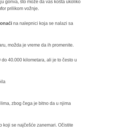
ju goriva, što može da vas košta ukoliko
or prilikom vožnje.
ronaći
na nalepnici koja se nalazi sa
šaru, možda je vreme da ih promenite.
o 40.000 kilometara, ali je to često u
ima, zbog čega je bitno da u njima
o koji se najčešće zanemari. Očistite