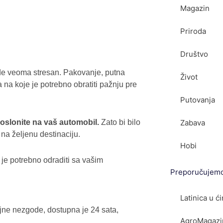
Magazin
Priroda
Društvo
de veoma stresan. Pakovanje, putna
Život
 na koje je potrebno obratiti pažnju pre
Putovanja
oslonite na vaš automobil.
Zato bi bilo
Zabava
na željenu destinaciju.
Hobi
 je potrebno odraditi sa vašim
Preporučujem
Latinica u ćir
ne nezgode, dostupna je 24 sata,
AgroMagazin.