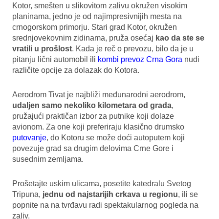
Kotor, smešten u slikovitom zalivu okružen visokim
planinama, jedno je od najimpresivnijih mesta na
crnogorskom primorju. Stari grad Kotor, okružen
srednjovekovnim zidinama, pruža osećaj
kao da ste se
vratili u prošlost
. Kada je reč o prevozu, bilo da je u
pitanju lični automobil ili
kombi prevoz Crna Gora
nudi
različite opcije za dolazak do Kotora.
Aerodrom Tivat je najbliži međunarodni aerodrom,
udaljen samo nekoliko kilometara od grada
,
pružajući praktičan izbor za putnike koji dolaze
avionom. Za one koji preferiraju klasično drumsko
putovanje
, do Kotoru se može doći autoputem koji
povezuje grad sa drugim delovima Crne Gore i
susednim zemljama.
Prošetajte uskim ulicama, posetite katedralu Svetog
Tripuna,
jednu od najstarijih crkava u regionu
, ili se
popnite na na tvrđavu radi spektakularnog pogleda na
zaliv.