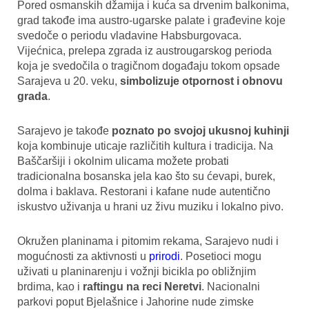
Pored osmanskih džamija i kuća sa drvenim balkonima,
grad takođe ima austro-ugarske palate i građevine koje
svedoče o periodu vladavine Habsburgovaca.
Vijećnica, prelepa zgrada iz austrougarskog perioda
koja je svedočila o tragičnom događaju tokom opsade
Sarajeva u 20. veku,
simbolizuje otpornost i obnovu
grada
.
Sarajevo je takođe
poznato po svojoj ukusnoj kuhinji
koja kombinuje uticaje različitih kultura i tradicija. Na
Baščaršiji i okolnim ulicama možete probati
tradicionalna bosanska jela kao što su ćevapi, burek,
dolma i baklava. Restorani i kafane nude autentično
iskustvo uživanja u hrani uz živu muziku i lokalno pivo.
Okružen planinama i pitomim rekama, Sarajevo nudi i
mogućnosti za aktivnosti u
prirodi
. Posetioci mogu
uživati u planinarenju i vožnji bicikla po obližnjim
brdima, kao i
raftingu na reci Neretvi
. Nacionalni
parkovi poput Bjelašnice i Jahorine nude zimske