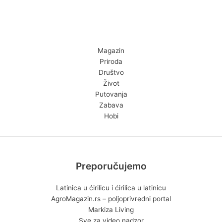
Magazin
Priroda
Društvo
Život
Putovanja
Zabava
Hobi
Preporučujemo
Latinica u ćirilicu i ćirilica u latinicu
AgroMagazin.rs – poljoprivredni portal
Markiza Living
Sve za video nadzor