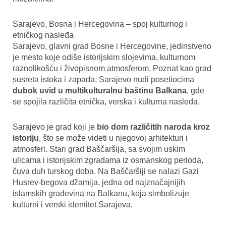
Sarajevo, Bosna i Hercegovina – spoj kulturnog i
etničkog nasleđa
Sarajevo, glavni grad Bosne i Hercegovine, jedinstveno
je mesto koje odiše istorijskim slojevima, kulturnom
raznolikošću i živopisnom atmosferom. Poznat kao grad
susreta istoka i zapada, Sarajevo nudi posetiocima
dubok uvid u
multikulturalnu baštinu Balkana
, gde
se spojila različita etnička, verska i kulturna nasleđa.
Sarajevo je grad koji je
bio dom različitih naroda kroz
istoriju
, što se može videti u njegovoj arhitekturi i
atmosferi. Stari grad Baščaršija, sa svojim uskim
ulicama i istorijskim zgradama iz osmanskog perioda,
čuva duh turskog doba. Na Baščaršiji se nalazi Gazi
Husrev-begova džamija, jedna od najznačajnijih
islamskih građevina na Balkanu, koja simbolizuje
kulturni i verski identitet Sarajeva.