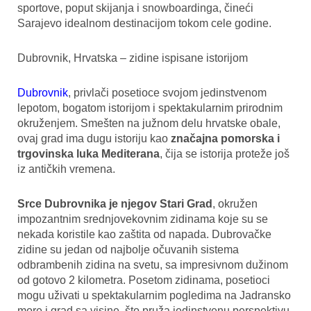
sportove, poput skijanja i snowboardinga, čineći
Sarajevo idealnom destinacijom tokom cele godine.
Dubrovnik, Hrvatska – zidine ispisane istorijom
Dubrovnik
, privlači posetioce svojom jedinstvenom
lepotom, bogatom istorijom i spektakularnim prirodnim
okruženjem. Smešten na južnom delu hrvatske obale,
ovaj grad ima dugu istoriju kao
značajna pomorska i
trgovinska luka Mediterana
, čija se istorija proteže još
iz antičkih vremena.
Srce Dubrovnika je njegov Stari Grad
, okružen
impozantnim srednjovekovnim zidinama koje su se
nekada koristile kao zaštita od napada. Dubrovačke
zidine su jedan od najbolje očuvanih sistema
odbrambenih zidina na svetu, sa impresivnom dužinom
od gotovo 2 kilometra. Posetom zidinama, posetioci
mogu uživati u spektakularnim pogledima na Jadransko
more i grad sa visine, što pruža jedinstvenu perspektivu