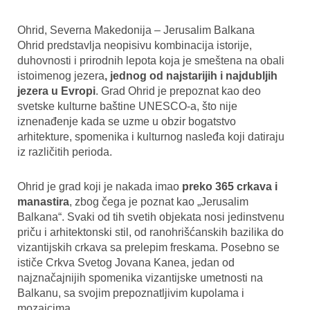
Ohrid, Severna Makedonija – Jerusalim Balkana
Ohrid predstavlja neopisivu kombinacija istorije,
duhovnosti i prirodnih lepota koja je smeštena na obali
istoimenog jezera
, jednog od najstarijih i najdubljih
jezera u Evropi
. Grad Ohrid je prepoznat kao deo
svetske kulturne baštine UNESCO-a, što nije
iznenađenje kada se uzme u obzir bogatstvo
arhitekture, spomenika i kulturnog nasleđa koji datiraju
iz različitih perioda.
Ohrid je grad koji je nakada imao
preko 365 crkava i
manastira
, zbog čega je poznat kao „Jerusalim
Balkana“. Svaki od tih svetih objekata nosi jedinstvenu
priču i arhitektonski stil, od ranohrišćanskih bazilika do
vizantijskih crkava sa prelepim freskama. Posebno se
ističe Crkva Svetog Jovana Kanea, jedan od
najznačajnijih spomenika vizantijske umetnosti na
Balkanu, sa svojim prepoznatljivim kupolama i
mozaicima.