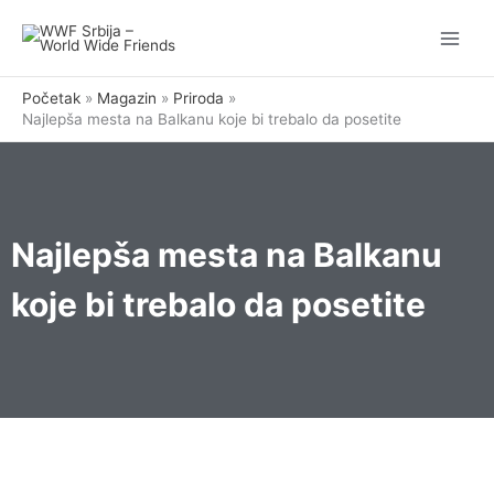
Pređi
na
sadržaj
Početak
Magazin
Priroda
Najlepša mesta na Balkanu koje bi trebalo da posetite
Najlepša mesta na Balkanu
koje bi trebalo da posetite