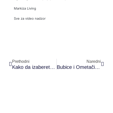
Markiza Living
Sve za video nadzor
Prev
Sled
Prethodni
Naredni
Kako da izaberete kapije i ograde za dvorište?
Bubice i Ometači: Sve što Treba da Znate