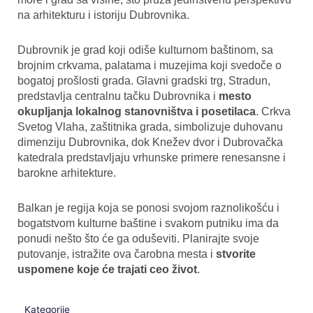
na arhitekturu i istoriju Dubrovnika.
Dubrovnik je grad koji odiše kulturnom baštinom, sa
brojnim crkvama, palatama i muzejima koji svedoče o
bogatoj prošlosti grada. Glavni gradski trg, Stradun,
predstavlja centralnu tačku Dubrovnika i
mesto
okupljanja lokalnog stanovništva i posetilaca
. Crkva
Svetog Vlaha, zaštitnika grada, simbolizuje duhovanu
dimenziju Dubrovnika, dok Knežev dvor i Dubrovačka
katedrala predstavljaju vrhunske primere renesansne i
barokne arhitekture.
Balkan je regija koja se ponosi svojom raznolikošću i
bogatstvom kulturne baštine i svakom putniku ima da
ponudi nešto što će ga oduševiti. Planirajte svoje
putovanje, istražite ova čarobna mesta i
stvorite
uspomene koje će trajati ceo život
.
Kategorije