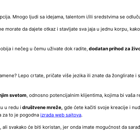
cija. Mnogo ljudi sa idejama, talentom i/ili sredstvima se odluč
ne morate da dajete otkaz i stavljate sva jaja u jednu korpu, k
bija i nečeg u čemu uživate dok radite,
dodatan prihod za živo
e namene? Lepo crtate, pričate više jezika ili znate da žonglirat
šnjim svetom
, odnosno potencijalnim klijentima, kojima bi vaša re
u u redu i
društvene mreže,
gde ćete kačiti svoje kreacije i nud
, a za to je pogodna
izrada web sajtova
.
, ali svakako će biti koristan, jer onda imate mogućnost da sarađ