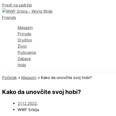
Pređi na sadržaj
Magazin
Priroda
Društvo
Život
Putovanja
Zabava
Hobi
Početak
Magazin
Kako da unovčite svoj hobi?
Kako da unovčite svoj hobi?
21.12.2022.
WWF Srbija