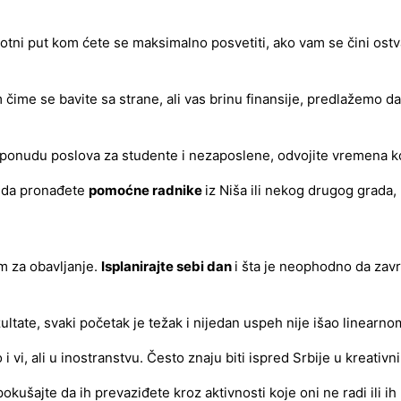
votni put kom ćete se maksimalno posvetiti, ako vam se čini ost
 čime se bavite sa strane, ali vas brinu finansije, predlažemo
ku ponudu poslova za studente i nezaposlene, odvojite vremena kol
o da pronađete
pomoćne radnike
iz Niša ili nekog drugog grada,
m za obavljanje.
Isplanirajte sebi dan
i šta je neophodno da zavr
ltate, svaki početak je težak i nijedan uspeh nije išao linearn
 i vi, ali u inostranstvu. Često znaju biti ispred Srbije u kreati
pokušajte da ih prevaziđete kroz aktivnosti koje oni ne radi ili 