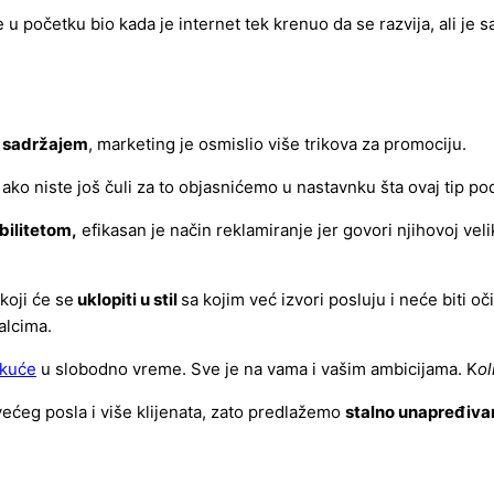
 u početku bio kada je internet tek krenuo da se razvija, ali je 
i sadržajem
, marketing je osmislio više trikova za promociju.
ako niste još čuli za to objasnićemo u nastavnku šta ovaj tip p
bilitetom,
efikasan je način reklamiranje jer govori njihovoj vel
koji će se
uklopiti u stil
sa kojim već izvori posluju i neće biti o
alcima.
 kuće
u slobodno vreme. Sve je na vama i vašim ambicijama. K
ol
ećeg posla i više klijenata, zato predlažemo
stalno unapređiva