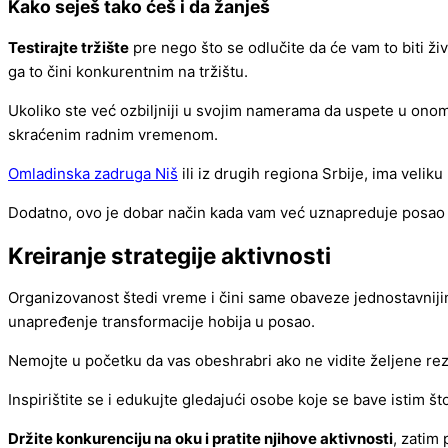
Kako seješ tako ćeš i da žanješ
Testirajte tržište
pre nego što se odlučite da će vam to biti ži
ga to čini konkurentnim na tržištu.
Ukoliko ste već ozbiljniji u svojim namerama da uspete u onom
skraćenim radnim vremenom.
Omladinska zadruga Niš
ili iz drugih regiona Srbije, ima veli
Dodatno, ovo je dobar način kada vam već uznapreduje posa
Kreiranje strategije aktivnosti
Organizovanost štedi vreme i čini same obaveze jednostavniji
unapređenje transformacije hobija u posao.
Nemojte u početku da vas obeshrabri ako ne vidite željene rezu
Inspirištite se i edukujte gledajući osobe koje se bave istim što
Držite konkurenciju na oku i pratite njihove aktivnosti
, zatim 