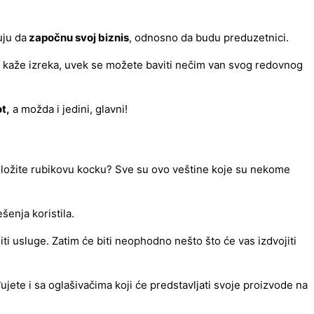
uju da
započnu svoj biznis
, odnosno da budu preduzetnici.
ako kaže izreka, uvek se možete baviti nečim van svog redovnog
t,
a možda i jedini, glavni!
e i složite rubikovu kocku? Sve su ovo veštine koje su nekome
šenja koristila.
iti usluge. Zatim će biti neophodno nešto što će vas izdvojiti
ujete i sa oglašivačima koji će predstavljati svoje proizvode na