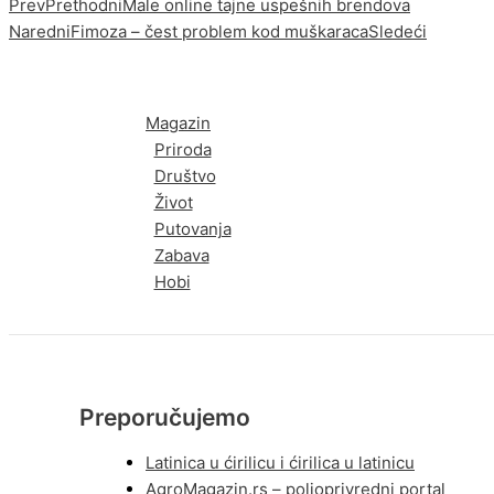
Prev
Prethodni
Male online tajne uspešnih brendova
Naredni
Fimoza – čest problem kod muškaraca
Sledeći
Magazin
Priroda
Društvo
Život
Putovanja
Zabava
Hobi
Preporučujemo
Latinica u ćirilicu i ćirilica u latinicu
AgroMagazin.rs – poljoprivredni portal