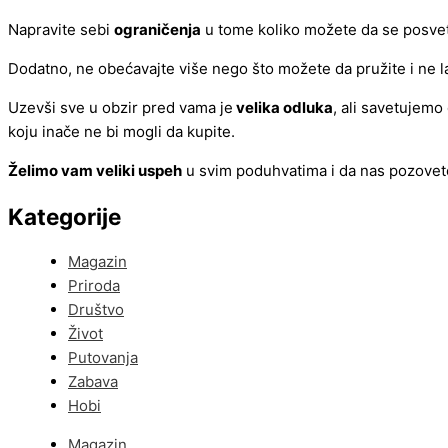
Napravite sebi
ograničenja
u tome koliko možete da se posveti
Dodatno, ne obećavajte više nego što možete da pružite i ne laž
Uzevši sve u obzir pred vama je
velika odluka
, ali savetujemo
koju inače ne bi mogli da kupite.
Želimo vam veliki uspeh
u svim poduhvatima i da nas pozove
Kategorije
Magazin
Priroda
Društvo
Život
Putovanja
Zabava
Hobi
Magazin