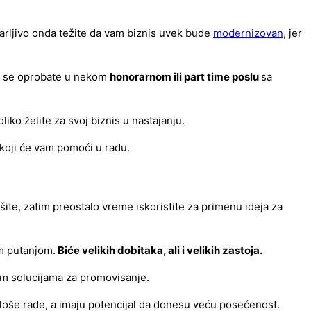
varljivo onda težite da vam biznis uvek bude
modernizovan
, jer
 da se oprobate u nekom
honorarnom ili part time poslu
sa
iko želite za svoj biznis u nastajanju.
 koji će vam pomoći u radu.
šite, zatim preostalo vreme iskoristite za primenu ideja za
om putanjom.
Biće velikih dobitaka, ali i velikih zastoja.
vnim solucijama za promovisanje.
ih loše rade, a imaju potencijal da donesu veću posećenost.