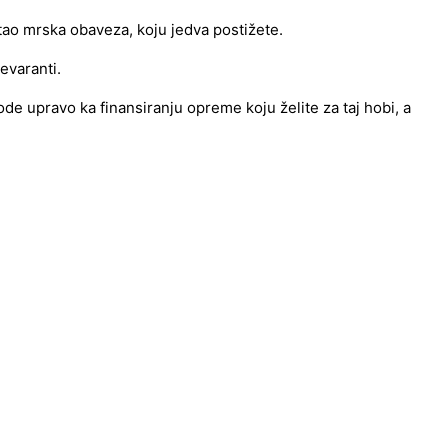
tao mrska obaveza, koju jedva postižete.
evaranti.
de upravo ka finansiranju opreme koju želite za taj hobi, a