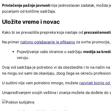
Privlačenje pažnje javnosti
nije jednostavan zadatak, možda je
pucanjem od količine sadržaja.
Uložite vreme i novac
Kako bi se prevazišla prepreka koja nastaje od
prezasićenost
Na primer
nativno oglašavanje je efikasno
za svrhe promocije, 
Pojavljivanje vaše stranice u sadržaju
medija sa kredi
veruju.
Ovaj vid sadržaja je potrebno vi da obezbedite i to na način na 
ne mogu svi sami da obavljaju, zbog čega se okreću profesion
U suštini nije vam potrebno mnogo, možete
razvijati biznis od
Unapređivanjem svojih veština i znanja možete da dođete do v
hre