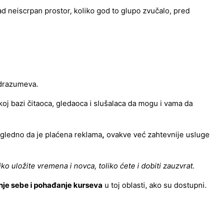
sad neiscrpan prostor, koliko god to glupo zvučalo, pred
odrazumeva.
ikoj bazi čitaoca, gledaoca i slušalaca da mogu i vama da
čigledno da je plaćena reklama
,
ovakve već zahtevnije usluge
iko uložite vremena i novca, toliko ćete i dobiti zauzvrat.
nje sebe i pohađanje kurseva
u toj oblasti, ako su dostupni.