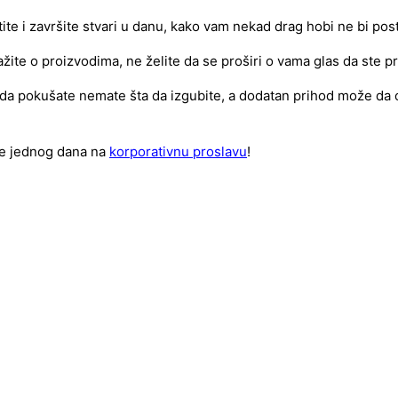
te i završite stvari u danu, kako vam nekad drag hobi ne bi pos
ite o proizvodima, ne želite da se proširi o vama glas da ste pr
 da pokušate nemate šta da izgubite, a dodatan prihod može da o
te jednog dana na
korporativnu proslavu
!