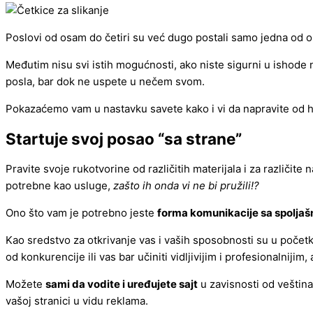
Poslovi od osam do četiri su već dugo postali samo jedna od op
Međutim nisu svi istih mogućnosti, ako niste sigurni u ishode 
posla, bar dok ne uspete u nečem svom.
Pokazaćemo vam u nastavku savete kako i vi da napravite od ho
Startuje svoj posao “sa strane”
Pravite svoje rukotvorine od različitih materijala i za različit
potrebne kao usluge,
zašto ih onda vi ne bi pružili!?
Ono što vam je potrebno jeste
forma komunikacije sa spolja
Kao sredstvo za otkrivanje vas i vaših sposobnosti su u početk
od konkurencije ili vas bar učiniti vidljivijim i profesionalnijim
Možete
sami da vodite i uređujete sajt
u zavisnosti od veština
vašoj stranici u vidu reklama.