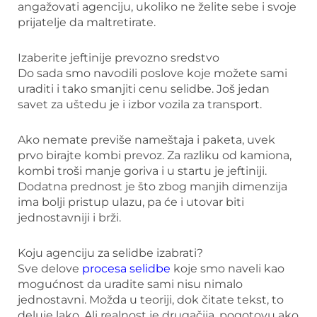
angažovati agenciju, ukoliko ne želite sebe i svoje
prijatelje da maltretirate.
Izaberite jeftinije prevozno sredstvo
Do sada smo navodili poslove koje možete sami
uraditi i tako smanjiti cenu selidbe. Još jedan
savet za uštedu je i izbor vozila za transport.
Ako nemate previše nameštaja i paketa, uvek
prvo birajte kombi prevoz. Za razliku od kamiona,
kombi troši manje goriva i u startu je jeftiniji.
Dodatna prednost je što zbog manjih dimenzija
ima bolji pristup ulazu, pa će i utovar biti
jednostavniji i brži.
Koju agenciju za selidbe izabrati?
Sve delove
procesa selidbe
koje smo naveli kao
mogućnost da uradite sami nisu nimalo
jednostavni. Možda u teoriji, dok čitate tekst, to
deluje lako. Ali realnost je drugačija, pogotovu ako