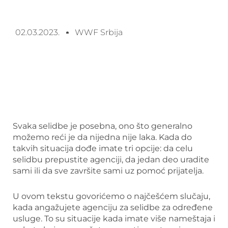
02.03.2023.
WWF Srbija
Svaka selidbe je posebna, ono što generalno
možemo reći je da nijedna nije laka. Kada do
takvih situacija dođe imate tri opcije: da celu
selidbu prepustite agenciji, da jedan deo uradite
sami ili da sve završite sami uz pomoć prijatelja.
U ovom tekstu govorićemo o najčešćem slučaju,
kada angažujete agenciju za selidbe za određene
usluge. To su situacije kada imate više nameštaja i