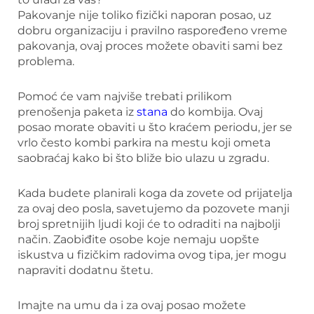
Pakovanje nije toliko fizički naporan posao, uz
dobru organizaciju i pravilno raspoređeno vreme
pakovanja, ovaj proces možete obaviti sami bez
problema.
Pomoć će vam najviše trebati prilikom
prenošenja paketa iz
stana
do kombija. Ovaj
posao morate obaviti u što kraćem periodu, jer se
vrlo često kombi parkira na mestu koji ometa
saobraćaj kako bi što bliže bio ulazu u zgradu.
Kada budete planirali koga da zovete od prijatelja
za ovaj deo posla, savetujemo da pozovete manji
broj spretnijih ljudi koji će to odraditi na najbolji
način. Zaobiđite osobe koje nemaju uopšte
iskustva u fizičkim radovima ovog tipa, jer mogu
napraviti dodatnu štetu.
Imajte na umu da i za ovaj posao možete