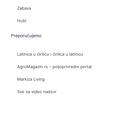
Zabava
Hobi
Preporučujemo
Latinica u ćirilicu i ćirilica u latinicu
AgroMagazin.rs – poljoprivredni portal
Markiza Living
Sve za video nadzor
Prev
Slede