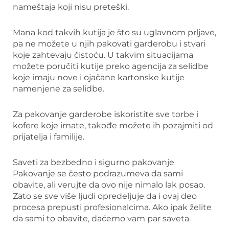
nameštaja koji nisu preteški.
Mana kod takvih kutija je što su uglavnom prljave,
pa ne možete u njih pakovati garderobu i stvari
koje zahtevaju čistoću. U takvim situacijama
možete poručiti kutije preko agencija za selidbe
koje imaju nove i ojačane kartonske kutije
namenjene za selidbe.
Za pakovanje garderobe iskoristite sve torbe i
kofere koje imate, takođe možete ih pozajmiti od
prijatelja i familije.
Saveti za bezbedno i sigurno pakovanje
Pakovanje se često podrazumeva da sami
obavite, ali verujte da ovo nije nimalo lak posao.
Zato se sve više ljudi opredeljuje da i ovaj deo
procesa prepusti profesionalcima. Ako ipak želite
da sami to obavite, daćemo vam par saveta.