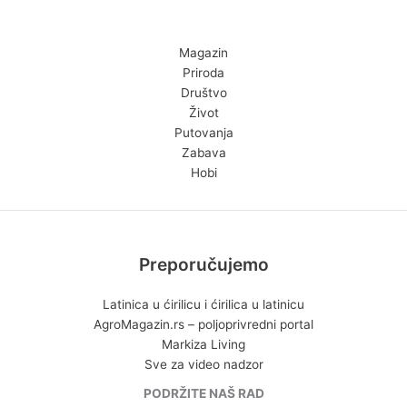
Magazin
Priroda
Društvo
Život
Putovanja
Zabava
Hobi
Preporučujemo
Latinica u ćirilicu i ćirilica u latinicu
AgroMagazin.rs – poljoprivredni portal
Markiza Living
Sve za video nadzor
PODRŽITE NAŠ RAD