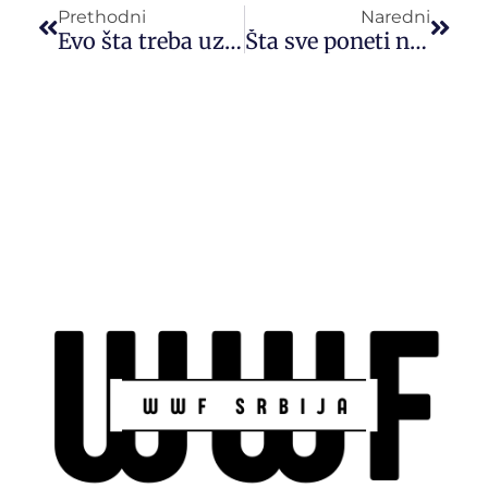
Prethodni
Naredni
Evo šta treba uzeti u obzir kod kupovine usisivača!
Šta sve poneti na letovanje sa decom – kompletan spisak za more