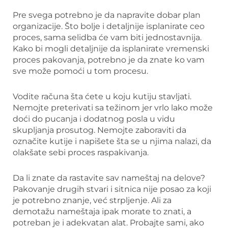
Pre svega potrebno je da napravite dobar plan
organizacije. Što bolje i detaljnije isplanirate ceo
proces, sama selidba će vam biti jednostavnija.
Kako bi mogli detaljnije da isplanirate vremenski
proces pakovanja, potrebno je da znate ko vam
sve može pomoći u tom procesu.
Vodite računa šta ćete u koju kutiju stavljati.
Nemojte preterivati sa težinom jer vrlo lako može
doći do pucanja i dodatnog posla u vidu
skupljanja prosutog. Nemojte zaboraviti da
označite kutije i napišete šta se u njima nalazi, da
olakšate sebi proces raspakivanja.
Da li znate da rastavite sav nameštaj na delove?
Pakovanje drugih stvari i sitnica nije posao za koji
je potrebno znanje, već strpljenje. Ali za
demotažu nameštaja ipak morate to znati, a
potreban je i adekvatan alat. Probajte sami, ako