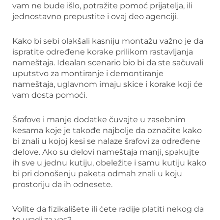
vam ne bude išlo, potražite pomoć prijatelja, ili
jednostavno prepustite i ovaj deo agenciji.
Kako bi sebi olakšali kasniju montažu važno je da
ispratite određene korake prilikom rastavljanja
nameštaja. Idealan scenario bio bi da ste sačuvali
uputstvo za montiranje i demontiranje
nameštaja, uglavnom imaju skice i korake koji će
vam dosta pomoći.
Šrafove i manje dodatke čuvajte u zasebnim
kesama koje je takođe najbolje da označite kako
bi znali u kojoj kesi se nalaze šrafovi za određene
delove. Ako su delovi nameštaja manji, spakujte
ih sve u jednu kutiju, obeležite i samu kutiju kako
bi pri donošenju paketa odmah znali u koju
prostoriju da ih odnesete.
Volite da fizikališete ili ćete radije platiti nekog da
to uradi za vas?