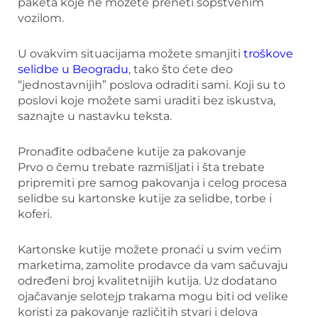
paketa koje ne možete preneti sopstvenim
vozilom.
U ovakvim situacijama možete smanjiti
troškove
selidbe u Beogradu
, tako što ćete deo
“jednostavnijih” poslova odraditi sami. Koji su to
poslovi koje možete sami uraditi bez iskustva,
saznajte u nastavku teksta.
Pronađite odbačene kutije za pakovanje
Prvo o čemu trebate razmišljati i šta trebate
pripremiti pre samog pakovanja i celog procesa
selidbe su kartonske kutije za selidbe, torbe i
koferi.
Kartonske kutije možete pronaći u svim većim
marketima, zamolite prodavce da vam sačuvaju
određeni broj kvalitetnijih kutija. Uz dodatano
ojačavanje selotejp trakama mogu biti od velike
koristi za pakovanje različitih stvari i delova