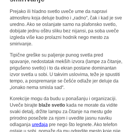
Prejako ili hladno svetlo uveče ume da napravi
atmosferu koja deluje budno i „radno“, čak i kad je sve
uredno. Ako se oslanjate samo na plafonsko svetlo,
dobijate jednu oštru sliku bez nijansi, pa soba uveče
izgleda više kao prolazni hodnik nego mesto za
smirivanje.
Tipične greške su paljenje punog svetla pred
spavanje, nedostatak mekših izvora (lampe za čitanje,
prigušeno svetlo) i to da ekran postane dominantan
izvor svetla u sobi. U takvim uslovima, teže je spustiti
tempo, a pospremanje se češće odlaže jer deluje da
„ionako nema smisla sad“.
Korekcije mogu da budu u ponašanju i organizaciji.
Uveče birajte
blaže svetlo
kada ne morate da vidite
svaki detalj, držite lampu za čitanje na mestu gde
prirodno posežete za njom i uvedite jasnu naviku
odlaganja
uređaja
pre nego što legnete. Ako telefon
ostaje u sobi, pomaže da mu odredite mesto koje nije