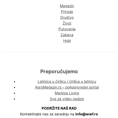
Magazin
Priroda
Društvo
Život
Putovanja
Zabava
Hobi
Preporučujemo
Latinica u ćirilicu i ćirilica u latinicu
AgroMagazin.rs – poljoprivredni portal
Markiza Living
Sve za video nadzor
PODRŽITE NAŠ RAD
Kontaktirajte nas za saradnju na
info@wwf.rs