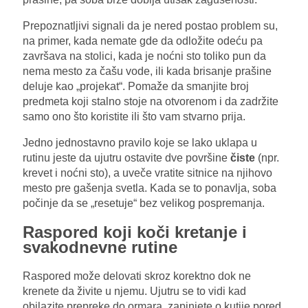
Prepoznatljivi signali da je nered postao problem su,
na primer, kada nemate gde da odložite odeću pa
završava na stolici, kada je noćni sto toliko pun da
nema mesto za čašu vode, ili kada brisanje prašine
deluje kao „projekat“. Pomaže da smanjite broj
predmeta koji stalno stoje na otvorenom i da zadržite
samo ono što koristite ili što vam stvarno prija.
Jedno jednostavno pravilo koje se lako uklapa u
rutinu jeste da ujutru ostavite dve površine
čiste
(npr.
krevet i noćni sto), a uveče vratite sitnice na njihovo
mesto pre gašenja svetla. Kada se to ponavlja, soba
počinje da se „resetuje“ bez velikog pospremanja.
Raspored koji koči kretanje i
svakodnevne rutine
Raspored može delovati skroz korektno dok ne
krenete da živite u njemu. Ujutru se to vidi kad
obilazite prepreke do ormara, zapinjete o kutije pored