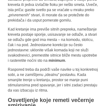
kreveta ili jedva izvlačite fioku jer nešto smeta. Uveče,
ista priča: gasite svetlo pa se vraćate u mraku preko
„privremenih“ stvari, ili morate da se protežete do
prekidača i da usput pomerate gomilu.
Kad kretanje ima previše sitnih prepreka, nameštanje
kreveta postaje sporije, usisavanje se odlaže, a stvari
se odlažu gde god ima mesta – na komodu, stolicu,
čak i na pod. Jednostavne korekcije su često
jednostavne: uklonite višak komada koji ne služi
svakodnevici, premestite sitnice bliže mestu upotrebe
i rasteretite noćni sto na
minimum
.
Raspored treba da podrži vaše navike u toj konkretnoj
sobi, a ne zamišljenu „idealnu“ postavku. Kada
smanjite trenje u kretanju, prostor se manje puni
stimulansima pred spavanje, jer i sitni zadaci prestaju
da vas izbacuju iz ritma.
Osvetljenje koje remeti večernje
smirivanje