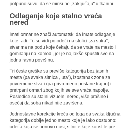
potpuno suvu, da se mirisi ne „zaključaju“ u tkanini.
Odlaganje koje stalno vraća
nered
Imati ormar ne znači automatski da imate odlaganje
koje radi. To se vidi po odeći na stolici „za sutra“,
stvarima na podu koje čekaju da se vrate na mesto i
gomilanju na komodi, jer je najlakše spustiti sve na
jednu ravnu površinu.
Tri česte greške su previše kategorija bez jasnih
mesta (pa svaka sitnica „luta“), izostanak zone za
privremene stvari (pa privremeno postane trajno) i
pretrpani ormari zbog kojih se sve vraća napolje.
Posledice su stalni vizuelni nered, više prašine i
osećaj da soba nikad nije završena.
Jednostavne korekcije kreću od toga da svaka ključna
kategorija dobije jedno mesto koje je lako dostupno:
odeća koja se ponovo nosi, sitnice koje koristite pre