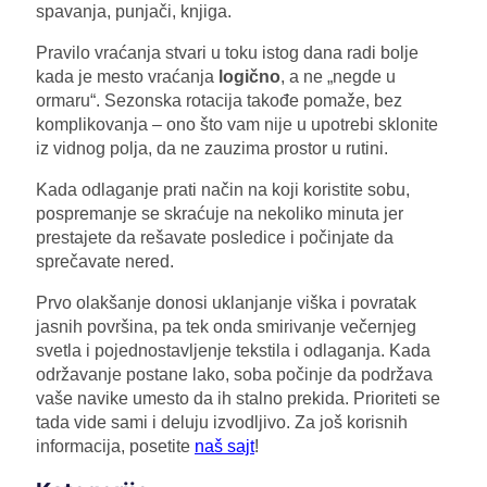
spavanja, punjači, knjiga.
Pravilo vraćanja stvari u toku istog dana radi bolje
kada je mesto vraćanja
logično
, a ne „negde u
ormaru“. Sezonska rotacija takođe pomaže, bez
komplikovanja – ono što vam nije u upotrebi sklonite
iz vidnog polja, da ne zauzima prostor u rutini.
Kada odlaganje prati način na koji koristite sobu,
pospremanje se skraćuje na nekoliko minuta jer
prestajete da rešavate posledice i počinjate da
sprečavate nered.
Prvo olakšanje donosi uklanjanje viška i povratak
jasnih površina, pa tek onda smirivanje večernjeg
svetla i pojednostavljenje tekstila i odlaganja. Kada
održavanje postane lako, soba počinje da podržava
vaše navike umesto da ih stalno prekida. Prioriteti se
tada vide sami i deluju izvodljivo. Za još korisnih
informacija, posetite
naš sajt
!