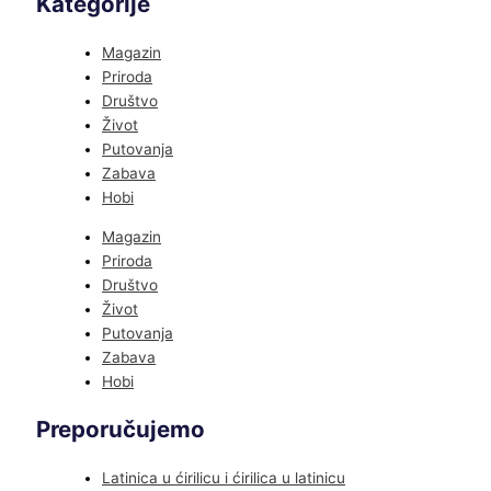
Kategorije
Magazin
Priroda
Društvo
Život
Putovanja
Zabava
Hobi
Magazin
Priroda
Društvo
Život
Putovanja
Zabava
Hobi
Preporučujemo
Latinica u ćirilicu i ćirilica u latinicu