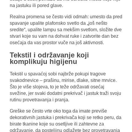
na jastuku ili pored glave.
Realna promena se često vidi odmah: umesto da pred
spavanje upalite plafonsko svetlo da „još nešto
sredite“, upalite lampu sa mekšim svetlom, složite dve
stvari koje su vam na dohvat ruke i zatvorite dan bez
osećaja da vas prostor vuče na još aktivnosti.
Tekstil i održavanje koji
komplikuju higijenu
Tekstil u spavaćoj sobi najbrže pokupi tragove
svakodnevice – prašinu, mirise, dlake, sitne mrvice.
Što je više slojeva, to je teže održavati osećaj
svežine, jer svaki dodatni prekrivač i jastuk traži svoju
rutinu provetravanja i pranja.
Greške se često vrte oko toga da imate previše
dekorativnih jastuka i prekrivača koji se retko peru, da
birate tkanine koje su osetljive ili zahtevne za
održavanje, da posteljinu odlažete bez provetravanja