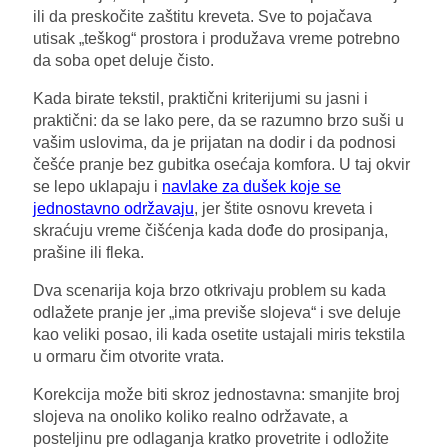
ili da preskočite zaštitu kreveta. Sve to pojačava
utisak „teškog“ prostora i produžava vreme potrebno
da soba opet deluje čisto.
Kada birate tekstil, praktični kriterijumi su jasni i
praktični: da se lako pere, da se razumno brzo suši u
vašim uslovima, da je prijatan na dodir i da podnosi
češće pranje bez gubitka osećaja komfora. U taj okvir
se lepo uklapaju i
navlake za dušek koje se
jednostavno održavaju
, jer štite osnovu kreveta i
skraćuju vreme čišćenja kada dođe do prosipanja,
prašine ili fleka.
Dva scenarija koja brzo otkrivaju problem su kada
odlažete pranje jer „ima previše slojeva“ i sve deluje
kao veliki posao, ili kada osetite ustajali miris tekstila
u ormaru čim otvorite vrata.
Korekcija može biti skroz jednostavna: smanjite broj
slojeva na onoliko koliko realno održavate, a
posteljinu pre odlaganja kratko provetrite i odložite