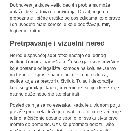
Dobra vest je da se veliki deo tih problema može
ublažiti bez radova i renoviranja. Dovoljno je da
prepoznate tipične greške po posledicama koje prave
i da uvedete male korekcije koje podržavaju
mir
,
higijenu i rutinu.
Pretrpavanje i vizuelni nered
Nered u spavaćoj sobi retko nastaje od jednog
velikog komada nameštaja. Češće ga prave površine
koje postanu odlagališta: komoda na koju se „samo
na trenutak“ spuste papiri, noćni sto pun sitnica,
stolica koja se pretvori u čiviluk. Tu su i dekoracije
koje se gomilaju, kao i „privremene“ kutije i kese koje
ostanu duže nego što ste planirali.
Posledica nije samo estetska. Kada je u vidnom polju
previše predmeta, teže je uhvatiti ritam mirne večernje
rutine, a čišćenje postaje sporije jer svaku stvar prvo
morate da pomerite. Uz više predmeta dolazi i više
prašine, pa soba brže dobija utisak zagušenosti.