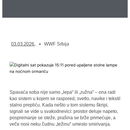
03.03.2026.
WWF Srbija
Spavaća soba nije samo „lepa“ ili „ružna“ – ona radi
kao sistem u kojem se raspored, svetlo, navike i tekstil
stalno prepliću. Kada nešto u tom sistemu škripi,
signali se vide u svakodnevici: prostor deluje napeto,
pospremanje se oteže, prašina se brže primećuje, a
veče nosi neku čudnu „težinu“ umesto smirivanja.