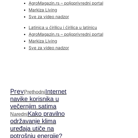
AgroMagazin.rs – poljoprivredni portal
Markiza Living
Sve za video nadzor
Latinica u ćirilicu i ćirilica u latinicu
AgroMagazin.rs – poljoprivredni portal
Markiza Living
Sve za video nadzor
Prev
Internet
Prethodni
navike korisnika u
večernjim satima
Kako pravilno
Naredni
održavanje klima
uređaja utiče na
potrošnju energije?