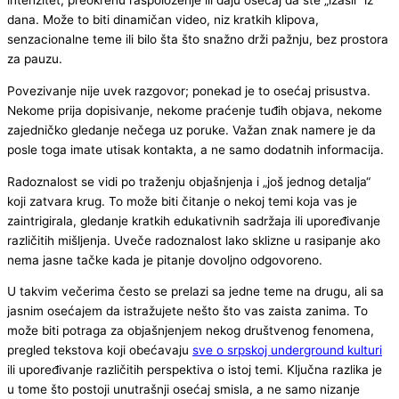
intenzitet, preokrenu raspoloženje ili daju osećaj da ste „izašli“ iz
dana. Može to biti dinamičan video, niz kratkih klipova,
senzacionalne teme ili bilo šta što snažno drži pažnju, bez prostora
za pauzu.
Povezivanje nije uvek razgovor; ponekad je to osećaj prisustva.
Nekome prija dopisivanje, nekome praćenje tuđih objava, nekome
zajedničko gledanje nečega uz poruke. Važan znak namere je da
posle toga imate utisak kontakta, a ne samo dodatnih informacija.
Radoznalost se vidi po traženju objašnjenja i „još jednog detalja“
koji zatvara krug. To može biti čitanje o nekoj temi koja vas je
zaintrigirala, gledanje kratkih edukativnih sadržaja ili upoređivanje
različitih mišljenja. Uveče radoznalost lako sklizne u rasipanje ako
nema jasne tačke kada je pitanje dovoljno odgovoreno.
U takvim večerima često se prelazi sa jedne teme na drugu, ali sa
jasnim osećajem da istražujete nešto što vas zaista zanima. To
može biti potraga za objašnjenjem nekog društvenog fenomena,
pregled tekstova koji obećavaju
sve o srpskoj underground kulturi
ili upoređivanje različitih perspektiva o istoj temi. Ključna razlika je
u tome što postoji unutrašnji osećaj smisla, a ne samo nizanje