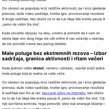
Ovi obrasci se pojavljuju kroz različite aktivnosti, pa i kroz gledanje
prenosa, duže video-sadržaje, kratke igre, proveravanje rezultata
ili druge sadržaje, bez obzira na to da li je ideja bila kratka pauza ili
„samo da vidim šta ima“.
Kada uhvatite obrazac na delu, vredno je primetiti da li vam on
zaista daje ono zbog čega ste ušli online ili vas ostavlja u osećaju
da ste potrošili vreme bez jasnog dobitka.
Male poluge bez ekstremnih rezova – izbor
sadržaja, granica aktivnosti i ritam večeri
Kada jednom vidite
okidač
, nameru i obrazac, najviše znači jedna
mala poluga koja je realna za vaše veče.
Ovi obrasci se pojavljuju kroz različite aktivnosti, pa i kroz gledanje
prenosa, duže video-sadržaje, kratke igre, proveravanje rezultata
ili sadržaje kao što je npr.
baccarat uživo na internetu
, bez obzira
na to da li je ideja bila kratka pauza ili „samo da vidim šta ima“. Cilj
nije savršena kontrola, nego ponovljiv izbor koji smanjuje klizanje i
vraća osećaj da vi vodite ritam.