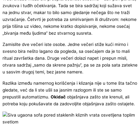
zvukova i tuđih očekivanja. Tada se bira sadržaj koji sužava svet
na jednu stvar, makar to bilo samo gledanje nečega što ne traži
uzvraćanje. Četvrti je potreba za smirivanjem ili društvom: nekome
prija tišina uz video, nekome kratko dopisivanje, nekome osećaj
„bivanja među ljudima“ bez stvarnog susreta.
Zamislite dve večeri iste osobe. Jedne večeri stiže kući mirno i
svesno bira nešto lagano da pogleda, sa osećajem da je to mali
ritual završetka dana. Druge večeri dolazi napet i prepun misli,
otvara sadržaj „samo da skrene pažnju“, pa se za pola sata zatekne
u sasvim drugoj temi, bez jasne namere.
Razlika između namernog korišćenja i klizanja nije u tome šta tačno
gledate, već da li ste ušli sa jasnim razlogom ili ste se samo
prepustili automatizmu.
Okidač
objašnjava zašto ste krenuli, ali
potreba koju pokušavate da zadovoljite objašnjava zašto ostajete.