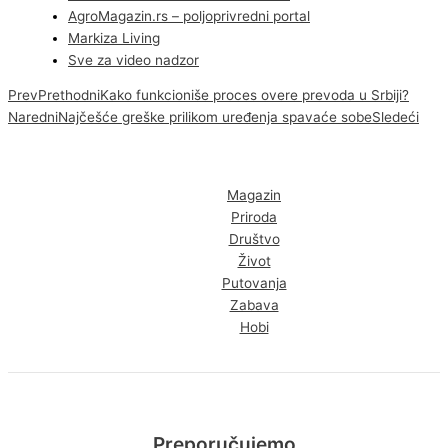
AgroMagazin.rs – poljoprivredni portal
Markiza Living
Sve za video nadzor
Prev
Prethodni
Kako funkcioniše proces overe prevoda u Srbiji?
Naredni
Najčešće greške prilikom uređenja spavaće sobe
Sledeći
Magazin
Priroda
Društvo
Život
Putovanja
Zabava
Hobi
Preporučujemo