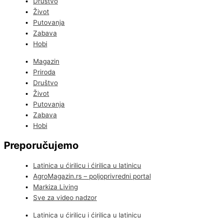
Društvo
Život
Putovanja
Zabava
Hobi
Magazin
Priroda
Društvo
Život
Putovanja
Zabava
Hobi
Preporučujemo
Latinica u ćirilicu i ćirilica u latinicu
AgroMagazin.rs – poljoprivredni portal
Markiza Living
Sve za video nadzor
Latinica u ćirilicu i ćirilica u latinicu