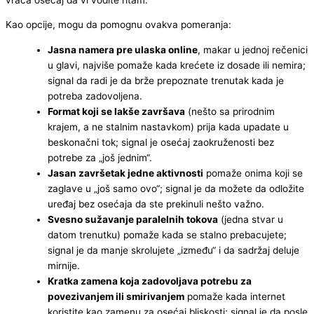
Kao opcije, mogu da pomognu ovakva pomeranja:
Jasna namera pre ulaska online
, makar u jednoj rečenici
u glavi, najviše pomaže kada krećete iz dosade ili nemira;
signal da radi je da brže prepoznate trenutak kada je
potreba zadovoljena.
Format koji se lakše završava
(nešto sa prirodnim
krajem, a ne stalnim nastavkom) prija kada upadate u
beskonačni tok; signal je osećaj zaokruženosti bez
potrebe za „još jednim“.
Jasan završetak jedne aktivnosti
pomaže onima koji se
zaglave u „još samo ovo“; signal je da možete da odložite
uređaj bez osećaja da ste prekinuli nešto važno.
Svesno sužavanje paralelnih tokova
(jedna stvar u
datom trenutku) pomaže kada se stalno prebacujete;
signal je da manje skrolujete „između“ i da sadržaj deluje
mirnije.
Kratka zamena koja zadovoljava potrebu za
povezivanjem ili smirivanjem
pomaže kada internet
koristite kao zamenu za osećaj bliskosti; signal je da posle