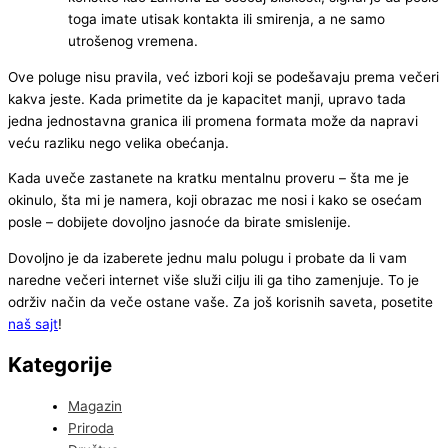
toga imate utisak kontakta ili smirenja, a ne samo
utrošenog vremena.
Ove poluge nisu pravila, već izbori koji se podešavaju prema večeri
kakva jeste. Kada primetite da je kapacitet manji, upravo tada
jedna jednostavna granica ili promena formata može da napravi
veću razliku nego velika obećanja.
Kada uveče zastanete na kratku mentalnu proveru – šta me je
okinulo, šta mi je namera, koji obrazac me nosi i kako se osećam
posle – dobijete dovoljno jasnoće da birate smislenije.
Dovoljno je da izaberete jednu malu polugu i probate da li vam
naredne večeri internet više služi cilju ili ga tiho zamenjuje. To je
održiv način da veče ostane vaše. Za još korisnih saveta, posetite
naš sajt
!
Kategorije
Magazin
Priroda