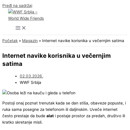
Pređi na sadržaj
Početak
Magazin
Internet navike korisnika u večernjim satima
Internet navike korisnika u večernjim
satima
02.03.2026.
WWF Srbija
Postoji onaj poznat trenutak kada se dan stiša, obaveze popuste, i
ruka sama posegne za telefonom ili daljinskim. Uveče internet
često prestaje da bude
alat
i postaje prostor za predah, društvo ili
kratko skretanje misli.