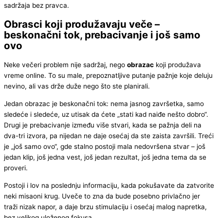
sadržaja bez pravca.
Obrasci koji produžavaju veče –
beskonačni tok, prebacivanje i još samo
ovo
Neke večeri problem nije sadržaj, nego
obrazac
koji produžava
vreme online. To su male, prepoznatljive putanje pažnje koje deluju
nevino, ali vas drže duže nego što ste planirali.
Jedan obrazac je beskonačni tok: nema jasnog završetka, samo
sledeće i sledeće, uz utisak da ćete „stati kad naiđe nešto dobro“.
Drugi je prebacivanje između više stvari, kada se pažnja deli na
dva-tri izvora, pa nijedan ne daje osećaj da ste zaista završili. Treći
je „još samo ovo“, gde stalno postoji mala nedovršena stvar – još
jedan klip, još jedna vest, još jedan rezultat, još jedna tema da se
proveri.
Postoji i lov na poslednju informaciju, kada pokušavate da zatvorite
neki misaoni krug. Uveče to zna da bude posebno privlačno jer
traži nizak napor, a daje brzu stimulaciju i osećaj malog napretka,
bez velikog uloženog fokusa.