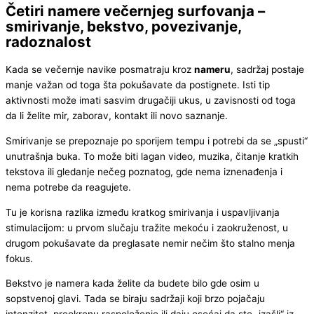
Četiri namere večernjeg surfovanja –
smirivanje, bekstvo, povezivanje,
radoznalost
Kada se večernje navike posmatraju kroz
nameru
, sadržaj postaje
manje važan od toga šta pokušavate da postignete. Isti tip
aktivnosti može imati sasvim drugačiji ukus, u zavisnosti od toga
da li želite mir, zaborav, kontakt ili novo saznanje.
Smirivanje se prepoznaje po sporijem tempu i potrebi da se „spusti“
unutrašnja buka. To može biti lagan video, muzika, čitanje kratkih
tekstova ili gledanje nečeg poznatog, gde nema iznenađenja i
nema potrebe da reagujete.
Tu je korisna razlika između kratkog smirivanja i uspavljivanja
stimulacijom: u prvom slučaju tražite mekoću i zaokruženost, u
drugom pokušavate da preglasate nemir nečim što stalno menja
fokus.
Bekstvo je namera kada želite da budete bilo gde osim u
sopstvenoj glavi. Tada se biraju sadržaji koji brzo pojačaju