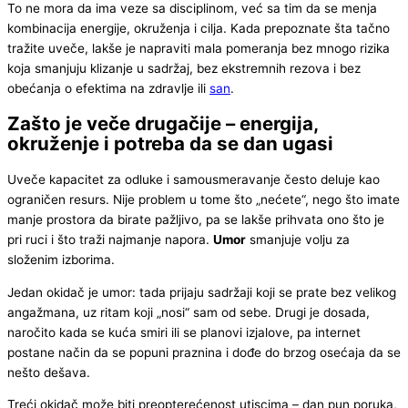
To ne mora da ima veze sa disciplinom, već sa tim da se menja
kombinacija energije, okruženja i cilja. Kada prepoznate šta tačno
tražite uveče, lakše je napraviti mala pomeranja bez mnogo rizika
koja smanjuju klizanje u sadržaj, bez ekstremnih rezova i bez
obećanja o efektima na zdravlje ili
san
.
Zašto je veče drugačije – energija,
okruženje i potreba da se dan ugasi
Uveče kapacitet za odluke i samousmeravanje često deluje kao
ograničen resurs. Nije problem u tome što „nećete“, nego što imate
manje prostora da birate pažljivo, pa se lakše prihvata ono što je
pri ruci i što traži najmanje napora.
Umor
smanjuje volju za
složenim izborima.
Jedan okidač je umor: tada prijaju sadržaji koji se prate bez velikog
angažmana, uz ritam koji „nosi“ sam od sebe. Drugi je dosada,
naročito kada se kuća smiri ili se planovi izjalove, pa internet
postane način da se popuni praznina i dođe do brzog osećaja da se
nešto dešava.
Treći okidač može biti preopterećenost utiscima – dan pun poruka,