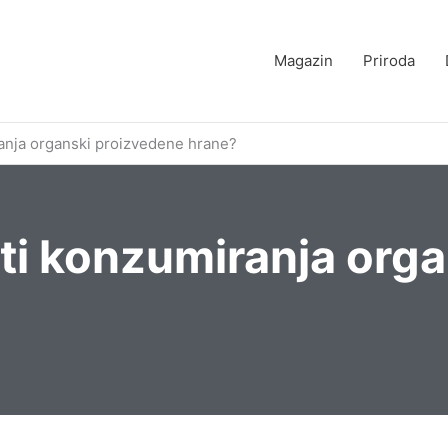
Magazin
Priroda
anja organski proizvedene hrane?
ti konzumiranja orga