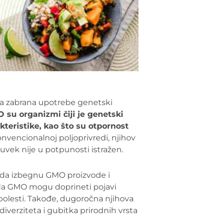
oga zabrana upotrebe genetski
 su organizmi čiji je genetski
teristike, kao što su otpornost
onvencionalnoj poljoprivredi, njihov
 uvek nije u potpunosti istražen.
da izbegnu GMO proizvode i
 da GMO mogu doprineti pojavi
h bolesti. Takođe, dugoročna njihova
verziteta i gubitka prirodnih vrsta