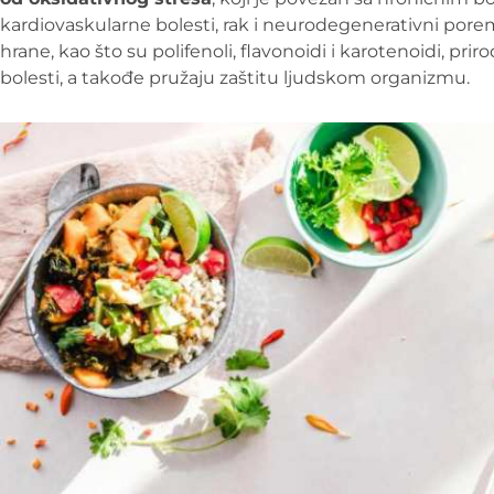
kardiovaskularne bolesti, rak i neurodegenerativni porem
hrane, kao što su polifenoli, flavonoidi i karotenoidi, priro
bolesti, a takođe pružaju zaštitu ljudskom organizmu.