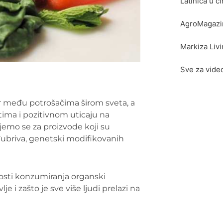
Latinica u ćir
AgroMagazin.
Markiza Liv
Sve za vide
or među potrošačima širom sveta, a
tima i pozitivnom uticaju na
jemo se za proizvode koji su
đubriva, genetski modifikovanih
nosti konzumiranja organski
 i zašto je sve više ljudi prelazi na