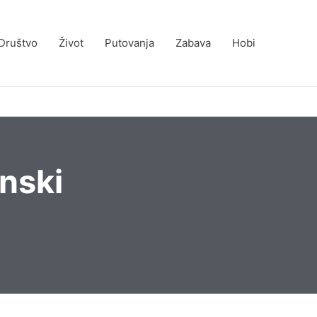
Društvo
Život
Putovanja
Zabava
Hobi
nski