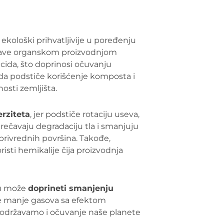
 ekološki prihvatljivije u poređenju
 bave organskom proizvodnjom
cida, što doprinosi očuvanju
eda podstiče korišćenje komposta i
osti zemljišta.
rziteta
, jer podstiče rotaciju useva,
rečavaju degradaciju tla i smanjuju
oprivrednih površina. Takođe,
isti hemikalije čija proizvodnja
du može
doprineti smanjenju
je manje gasova sa efektom
podržavamo i očuvanje naše planete