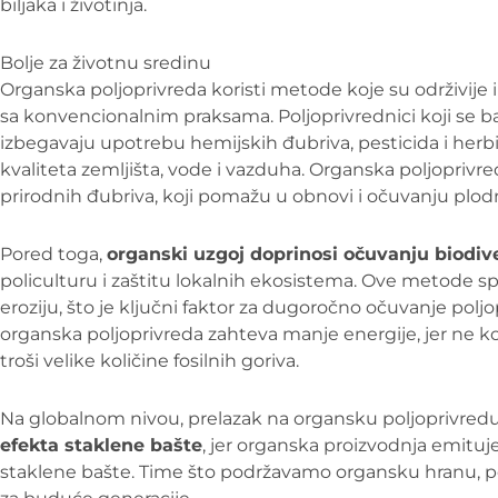
biljaka i životinja.
Bolje za životnu sredinu
Organska poljoprivreda koristi metode koje su održivije i
sa konvencionalnim praksama. Poljoprivrednici koji se
izbegavaju upotrebu hemijskih đubriva, pesticida i herbi
kvaliteta zemljišta, vode i vazduha. Organska poljoprivr
prirodnih đubriva, koji pomažu u obnovi i očuvanju plodn
Pored toga,
organski uzgoj doprinosi očuvanju biodive
policulturu i zaštitu lokalnih ekosistema. Ove metode sp
eroziju, što je ključni faktor za dugoročno očuvanje polj
organska poljoprivreda zahteva manje energije, jer ne kor
troši velike količine fosilnih goriva.
Na globalnom nivou, prelazak na organsku poljoprivre
efekta staklene bašte
, jer organska proizvodnja emitu
staklene bašte. Time što podržavamo organsku hranu, 