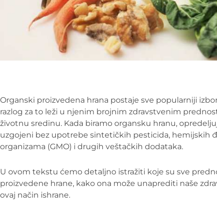
Organski proizvedena hrana postaje sve popularniji izb
razlog za to leži u njenim brojnim zdravstvenim prednos
životnu sredinu. Kada biramo organsku hranu, opredelju
uzgojeni bez upotrebe sintetičkih pesticida, hemijskih 
organizama (GMO) i drugih veštačkih dodataka.
U ovom tekstu ćemo detaljno istražiti koje su sve pred
proizvedene hrane, kako ona može unaprediti naše zdravlje
ovaj način ishrane.