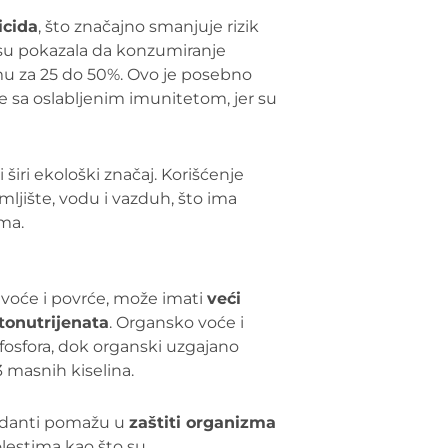
icida
, što značajno smanjuje rizik
 su pokazala da konzumiranje
mu za 25 do 50%. Ovo je posebno
be sa oslabljenim imunitetom, jer su
širi ekološki značaj. Korišćenje
mljište, vodu i vazduh, što ima
ma.
 voće i povrće, može imati
veći
itonutrijenata
. Organsko voće i
fosfora, dok organski uzgajano
 masnih kiselina.
sidanti pomažu u
zaštiti organizma
olestima kao što su