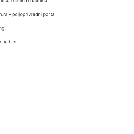
ilicu i ćirilica u latinicu
rs – poljoprivredni portal
ing
o nadzor