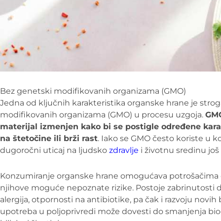
Bez genetski modifikovanih organizama (GMO)
Jedna od ključnih karakteristika organske hrane je str
modifikovanih organizama (GMO) u procesu uzgoja.
GMO
materijal izmenjen kako bi se postigle određene karak
na štetočine ili brži rast
. Iako se GMO često koriste u k
dugoročni uticaj na ljudsko
zdravlje
i životnu sredinu još
Konzumiranje organske hrane omogućava potrošačima 
njihove moguće nepoznate rizike. Postoje zabrinutosti
alergija, otpornosti na antibiotike, pa čak i razvoju novi
upotreba u poljoprivredi može dovesti do smanjenja biodi