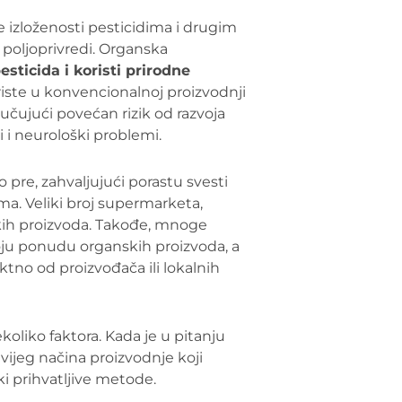
 izloženosti pesticidima i drugim
poljoprivredi. Organska
sticida i koristi prirodne
koriste u konvencionalnoj proizvodnji
učujući povećan rizik od razvoja
 i neurološki problemi.
pre, zahvaljujući porastu svesti
a. Veliki broj supermarketa,
skih proizvoda. Takođe, mnoge
oju ponudu organskih proizvoda, a
tno od proizvođača ili lokalnih
koliko faktora. Kada je u pitanju
vijeg načina proizvodnje koji
ki prihvatljive metode.