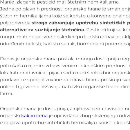
Manje izlaganje pesticidima i štetnim hemikalijama
Jedna od glavnih prednosti organske hrane je smanjenje
štetnim hemikalijama koje se koriste u konvencionalnoj 
poljoprivreda
strogo zabranjuje upotrebu sintetičkih pe
alternative za suzbijanje štetočina
. Pesticidi koji se 
mogu imati negativne posledice po ljudsko zdravlje, uklj
određenih bolesti, kao što su rak, hormonalni poremećaji
Danas je organska hrana postala mnogo dostupnija nego 
potrošača o njenim zdravstvenim i ekološkim prednostim
lokalnih prodavnica i pijaca sada nudi širok izbor organ
prodavnice specijalizovane za zdravu hranu proširuju sv
online trgovine olakšavaju nabavku organske hrane direk
farmi.
Organska hrana je dostupnija, a njihova cena zavisi od ne
organski
kakao cena
je opravdana zbog složenijeg i održi
izbegava upotrebu sintetičkih hemikalija i koristi ekološ