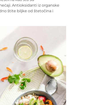
ećaji. Antioksidanti iz organske
dno štite biljke od štetočina i