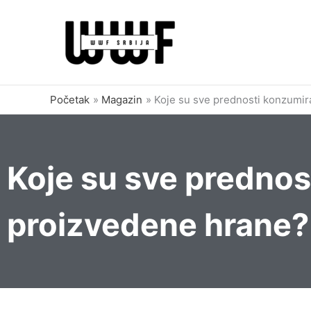
Pređi
na
sadržaj
Početak
Magazin
Koje su sve prednosti konzumir
Koje su sve prednos
proizvedene hrane?