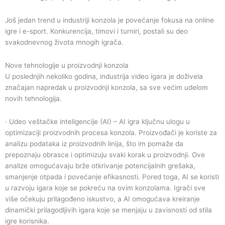
Još jedan trend u industriji konzola je povećanje fokusa na online
igre i e-sport. Konkurencija, timovi i turniri, postali su deo
svakodnevnog života mnogih igrača.
Nove tehnologije u proizvodnji konzola
U poslednjih nekoliko godina, industrija video igara je doživela
značajan napredak u proizvodnji konzola, sa sve većim udelom
novih tehnologija.
∙
Udeo veštačke inteligencije (AI) – AI igra ključnu ulogu u
optimizaciji proizvodnih procesa konzola. Proizvođači je koriste za
analizu podataka iz proizvodnih linija, što im pomaže da
prepoznaju obrasce i optimizuju svaki korak u proizvodnji. Ove
analize omogućavaju brže otkrivanje potencijalnih grešaka,
smanjenje otpada i povećanje efikasnosti. Pored toga, AI se koristi
u razvoju igara koje se pokreću na ovim konzolama. Igrači sve
više očekuju prilagođeno iskustvo, a AI omogućava kreiranje
dinamički prilagodljivih igara koje se menjaju u zavisnosti od stila
igre korisnika.