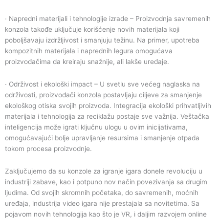
∙
Napredni materijali i tehnologije izrade – Proizvodnja savremenih
konzola takođe uključuje korišćenje novih materijala koji
poboljšavaju izdržljivost i smanjuju težinu. Na primer, upotreba
kompozitnih materijala i naprednih legura omogućava
proizvođačima da kreiraju snažnije, ali lakše uređaje.
∙
Održivost i ekološki impact – U svetlu sve većeg naglaska na
održivosti, proizvođači konzola postavljaju ciljeve za smanjenje
ekološkog otiska svojih proizvoda. Integracija ekološki prihvatljivih
materijala i tehnologija za reciklažu postaje sve važnija. Veštačka
inteligencija može igrati ključnu ulogu u ovim inicijativama,
omogućavajući bolje upravljanje resursima i smanjenje otpada
tokom procesa proizvodnje.
Zaključujemo da su konzole za igranje igara donele revoluciju u
industriji zabave, kao i potpuno nov način povezivanja sa drugim
ljudima. Od svojih skromnih početaka, do savremenih, moćnih
uređaja, industrija video igara nije prestajala sa novitetima. Sa
pojavom novih tehnologija kao što je VR, i daljim razvojem online