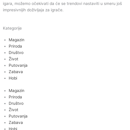
igara, možemo očekivati da će se trendovi nastaviti u smeru još
impresivnijih doživljaja za igrače.
Kategorije
Magazin
Priroda
Društvo
Život
Putovanja
Zabava
Hobi
Magazin
Priroda
Društvo
Život
Putovanja
Zabava
Hobi