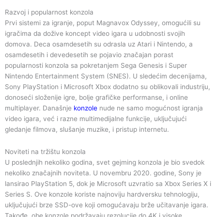
Razvoj i popularnost konzola
Prvi sistemi za igranje, poput Magnavox Odyssey, omogućili su
igračima da dožive koncept video igara u udobnosti svojih
domova. Deca osamdesetih su odrasla uz Atari i Nintendo, a
osamdesetih i devedesetih se pojavio značajan porast
popularnosti konzola sa pokretanjem Sega Genesis i Super
Nintendo Entertainment System (SNES). U sledećim decenijama,
Sony PlayStation i Microsoft Xbox dodatno su oblikovali industriju,
donoseći složenije igre, bolje grafičke performanse, i online
multiplayer. Današnje
konzole
nude ne samo mogućnost igranja
video igara, već i razne multimedijalne funkcije, uključujući
gledanje filmova, slušanje muzike, i pristup internetu.
Noviteti na tržištu konzola
U poslednjih nekoliko godina, svet gejming konzola je bio svedok
nekoliko značajnih noviteta. U novembru 2020. godine, Sony je
lansirao PlayStation 5, dok je Microsoft uzvratio sa Xbox Series X i
Series S. Ove konzole koriste najnoviju hardversku tehnologiju,
uključujući brze SSD-ove koji omogućavaju brže učitavanje igara.
Takođe, obe konzole podržavaju rezolucije do 4K i visoke