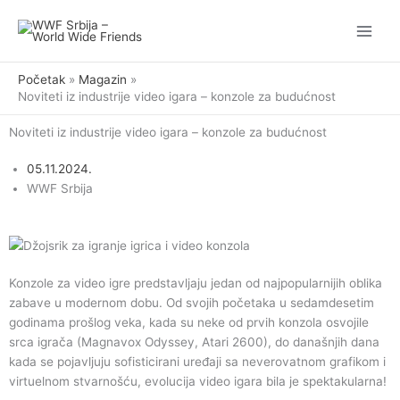
Pređi
na
sadržaj
Početak
Magazin
Noviteti iz industrije video igara – konzole za budućnost
Noviteti iz industrije video igara – konzole za budućnost
05.11.2024.
WWF Srbija
Konzole za video igre predstavljaju jedan od najpopularnijih oblika
zabave u modernom dobu. Od svojih početaka u sedamdesetim
godinama prošlog veka, kada su neke od prvih konzola osvojile
srca igrača (Magnavox Odyssey, Atari 2600), do današnjih dana
kada se pojavljuju sofisticirani uređaji sa neverovatnom grafikom i
virtuelnom stvarnošću, evolucija video igara bila je spektakularna!