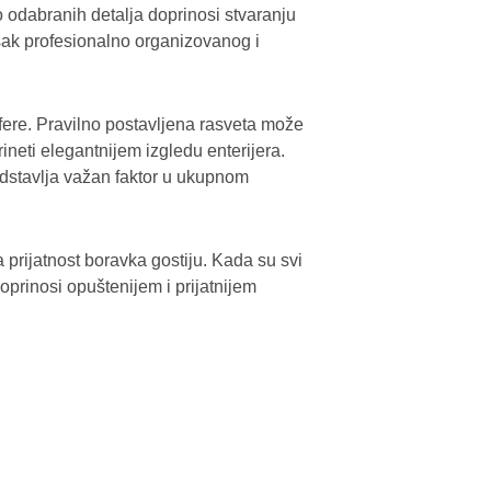
 odabranih detalja doprinosi stvaranju
isak profesionalno organizovanog i
fere. Pravilno postavljena rasveta može
rineti elegantnijem izgledu enterijera.
edstavlja važan faktor u ukupnom
 prijatnost boravka gostiju. Kada su svi
oprinosi opuštenijem i prijatnijem