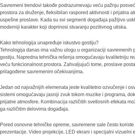
Savremeni trendovi takođe podrazumevaju veću pažnju posveće
prostora za druženje, fleksibilan raspored aktivnosti i prijatna 
uspešne proslave. Kada su svi segmenti događaja pažljivo usklađ
moderniji karakter koji doprinosi stvaranju pozitivnog utiska.
Kako tehnologija unapređuje iskustvo gostiju?
Tehnologija danas ima važnu ulogu u organizaciji savremenih p
gostiju. Napredna tehnička rešenja omogućavaju kvalitetniju rea
veću funkcionalnost prostora. Zahvaljujući tome, proslave posta
prilagođene savremenim očekivanjima.
Jedan od najvažnijih elemenata jeste kvalitetno ozvučenje i osv
sistemi omogućavaju jasniji zvuk tokom muzike i programa, dok
prijatne atmosfere. Kombinacija različitih svetlosnih efekata mož
ga različitim delovima događaja.
Pored osnovne tehničke opreme, savremene sale često koriste m
prezentacije. Video projekcije, LED ekrani i specijalni vizuelni 