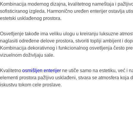
Kombinacija modernog dizajna, kvalitetnog nameštaja i pažljivo
sofisticiranog izgleda. Harmonično uređen enterijer ostavlja ut
estetski usklađenog prostora.
Osvetljenje takođe ima veliku ulogu u kreiranju luksuzne atmos
naglasiti određene delove prostora, stvoriti topliji ambijent i dop
Kombinacija dekorativnog i funkcionalnog osvetljenja često pr
vizuelnom doživljaju sale.
Kvalitetno
osmišljen enterijer
ne utiče samo na estetiku, već i na
elementi prostora pažljivo usklađeni, stvara se atmosfera koja d
iskustvu tokom cele proslave.
Prev