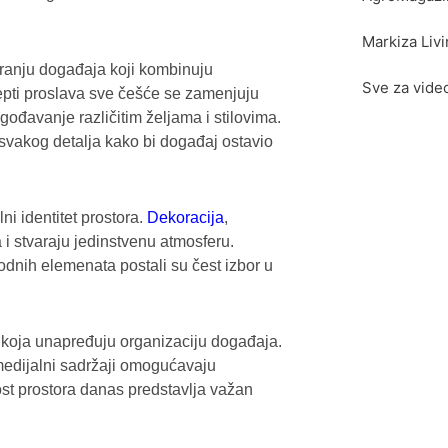
Markiza Liv
aranju događaja koji kombinuju
Sve za vide
cepti proslava sve češće se zamenjuju
ođavanje različitim željama i stilovima.
svakog detalja kako bi događaj ostavio
ni identitet prostora.
Dekoracija
,
 i stvaraju jedinstvenu atmosferu.
irodnih elemenata postali su čest izbor u
a koja unapređuju organizaciju događaja.
medijalni sadržaji omogućavaju
nost prostora danas predstavlja važan