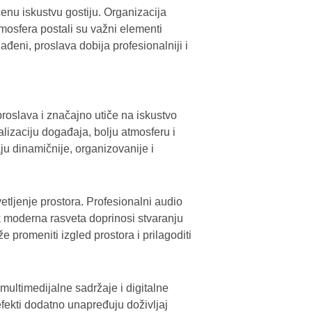
nu iskustvu gostiju. Organizacija
atmosfera postali su važni elementi
eni, proslava dobija profesionalniji i
roslava i značajno utiče na iskustvo
lizaciju događaja, bolju atmosferu i
ju dinamičnije, organizovanije i
etljenje prostora. Profesionalni audio
 moderna rasveta doprinosi stvaranju
e promeniti izgled prostora i prilagoditi
ultimedijalne sadržaje i digitalne
efekti dodatno unapređuju doživljaj