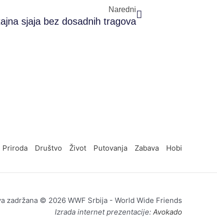
Naredni
tajna sjaja bez dosadnih tragova
Priroda
Društvo
Život
Putovanja
Zabava
Hobi
va zadržana © 2026 WWF Srbija - World Wide Friends
Izrada internet prezentacije:
Avokado