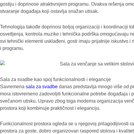
gostiju i doprinose atraktivnijem programu. Ovakva rešenja om
stvaranje događaja koji ostavlja snažan utisak.
Tehnologija takođe doprinosi boljoj organizaciji i koordinaciji 
osvetljenja, kontrola muzike i tehnička podrška omogućavaju 
svi tehnički elementi usklađeni, gosti imaju prijatnije iskustvo i
i programu.
Sala za svadbe kao spoj funkcionalnosti i elegancije
Savremena
sala za svadbe
danas predstavlja mnogo više od pr
mora istovremeno zadovoljiti funkcionalne potrebe događaja i pru
svečanom utisku. Upravo zbog toga moderna organizacija venč
prostora koji kombinuje praktičnost i eleganciju.
Funkcionalnost prostora ogleda se u njegovoj prilagodljivosti ra
prostora za goste, dobro organizovan raspored stolova i kvali