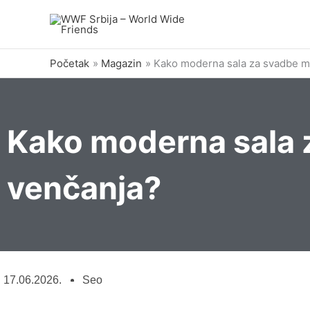
Pređi
na
sadržaj
Početak
Magazin
Kako moderna sala za svadbe me
Kako moderna sala 
venčanja?
17.06.2026.
Seo