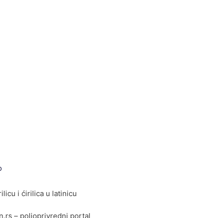
o
ilicu i ćirilica u latinicu
rs – poljoprivredni portal