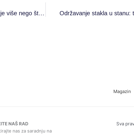
Dolazak stranih radnika menja domaće kompanije više nego što mislimo
Održavanje stakla u stanu: 
Magazin
ITE NAŠ RAD
Sva pra
irajte nas za saradnju na