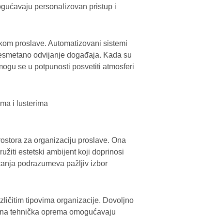
ogućavaju personalizovan pristup i
tokom proslave. Automatizovani sistemi
nesmetano odvijanje događaja. Kada su
 mogu se u potpunosti posvetiti atmosferi
ostora za organizaciju proslave. Ona
žiti estetski ambijent koji doprinosi
anja podrazumeva pažljiv izbor
zličitim tipovima organizacije. Dovoljno
tetna tehnička oprema omogućavaju