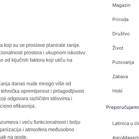
Magazin
Priroda
Društvo
koji su se proslave planirale ranije.
Život
ionalnosti prostora i ukupnom iskustvu
od ključnih faktora koji utiču na
Putovanja
Zabava
enčanja danas nude mnogo više od
Hobi
ehnička opremljenost i prilagodljivost
ji odgovara različitim stilovima i
iono efikasnija.
Preporučujem
zumeva i veću funkcionalnost i bolju
Latinica u ćir
organizacija i atmosfera međusobno
sak na goste.
AgroMagazin.