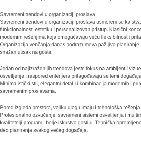
Savremeni trendovi u organizaciji proslava
Savremeni trendovi u organizaciji proslava usmereni su ka stv
funkcionalnost, estetiku i personalizovan pristup. Klasični kon
modernim rešenjima koja omogućavaju veću fleksibilnost i prilag
Organizacija venčanja danas podrazumeva pažljivo planiranje 
snažan utisak na goste.
Jedan od najizraženijih trendova jeste fokus na ambijent i vizuel
osvetljenje i raspored enterijera prilagođavaju se temi događaja
Minimalistički stil, elegantni detalji i kombinacija modernih i pr
savremenim proslavama.
Pored izgleda prostora, veliku ulogu imaju i tehnološka rešenj
Profesionalno ozvučenje, savremeni sistemi osvetljenja i multi
kvalitetniji program i bolje iskustvo gostiju. Tehnička opremlje
deo planiranja svakog većeg događaja.