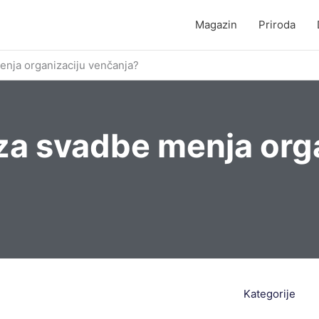
Magazin
Priroda
nja organizaciju venčanja?
za svadbe menja org
Kategorije