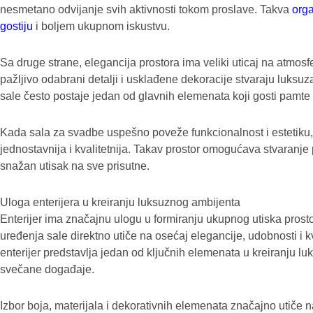
nesmetano odvijanje svih aktivnosti tokom proslave. Takva
orga
gostiju
i boljem ukupnom iskustvu.
Sa druge strane, elegancija prostora ima veliki uticaj na atmosf
pažljivo odabrani detalji i usklađene dekoracije stvaraju luksuzan
sale često postaje jedan od glavnih elemenata koji gosti pamt
Kada sala za svadbe uspešno poveže funkcionalnost i estetiku,
jednostavnija i kvalitetnija. Takav prostor omogućava stvaranje 
snažan utisak na sve prisutne.
Uloga enterijera u kreiranju luksuznog ambijenta
Enterijer ima značajnu ulogu u formiranju ukupnog utiska prost
uređenja sale direktno utiče na osećaj elegancije, udobnosti i 
enterijer predstavlja jedan od ključnih elemenata u kreiranju l
svečane događaje.
Izbor boja, materijala i dekorativnih elemenata značajno utiče na