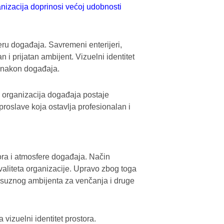
nizacija doprinosi većoj udobnosti
eru događaja. Savremeni enterijeri,
 i prijatan ambijent. Vizuelni identitet
e nakon događaja.
 organizacija događaja postaje
proslave koja ostavlja profesionalan i
ora i atmosfere događaja. Način
kvaliteta organizacije. Upravo zbog toga
uksuznog ambijenta za venčanja i druge
 vizuelni identitet prostora.