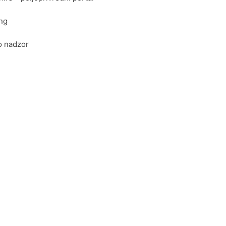
ing
o nadzor