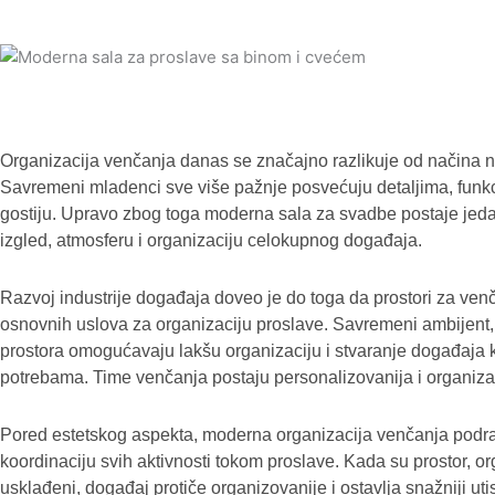
Organizacija venčanja danas se značajno razlikuje od načina na 
Savremeni mladenci sve više pažnje posvećuju detaljima, funkc
gostiju. Upravo zbog toga moderna sala za svadbe postaje jedan 
izgled, atmosferu i organizaciju celokupnog događaja.
Razvoj industrije događaja doveo je do toga da prostori za v
osnovnih uslova za organizaciju proslave. Savremeni ambijent, t
prostora omogućavaju lakšu organizaciju i stvaranje događaja ko
potrebama. Time venčanja postaju personalizovanija i organizac
Pored estetskog aspekta, moderna organizacija venčanja podra
koordinaciju svih aktivnosti tokom proslave. Kada su prostor, 
usklađeni, događaj protiče organizovanije i ostavlja snažniji uti