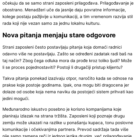
očekuju da se samo strani zaposleni prilagođava. Prilagođavanje je
obostrano. Menadžeri uče da jasnije daju povratne informacije,
kolege postaju pažljivije u komunikaciji, a tim vremenom razvija stil
rada koji nije vezan samo za jednu lokalnu kulturu.
Nova pitanja menjaju stare odgovore
Strani zaposleni često postavljaju pitanja koja domaći radnici
odavno više ne postavljaju. Zašto se određeni zadatak radi baš na
taj način? Zbog čega odluka mora da prođe kroz toliko ljudi? Može
li se proces pojednostaviti? Postoji li drugačiji pristup klijentu?
Takva pitanja ponekad izazivaju otpor, naročito kada se odnose na
prakse koje postoje godinama. Ipak, ona mogu biti dragocena jer
dolaze od osobe koja nema naviku da postojeći sistem prihvati kao
jedini mogući.
Međunarodno iskustvo posebno je korisno kompanijama koje
planiraju izlazak na strana tržišta. Zaposleni koji poznaje drugu
zemlju može ukazati na razlike u ponašanju kupaca, tonu poslovne
komunikacije i očekivanjima partnera. Prevod sadržaja tada više
nije samo zamena reči iz jednog jezika drugim, već prilagođavanje