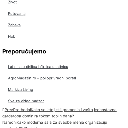
Život
Putovanja
Zabava
Hobi
Preporučujemo
Latinica u ćirilicu i ćirilica u latinicu
AgroMagazin.rs – poljoprivredni portal
Markiza Living
Sve za video nadzor
Prev
Prethodni
Kako se letnji stil promenio i zašto jednostavna
garderoba dominira tokom toplih dana?
Naredni
Kako moderna sala za svadbe menja organizaciju