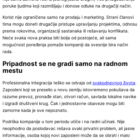
poruke ljudima koji razmišljaju i donose odluke na drugačiji način.
Korist nije ograničena samo na prodaju i marketing. Strani članovi
tima mogu doneti drugačije pristupe upravljanju projektima, odnosu
prema rokovima, organizaciji sastanaka ili rešavanju konflikata.
Neće svaka nova praksa biti bolja od postojeće, ali sama
mogućnost poređenja pomaže kompaniji da svesnije bira način
rada.
Pripadnost se ne gradi samo na radnom
mestu
Profesionalna integracija teško se odvaja od
svakodnevnog života
.
Zaposleni koji se preselio u novu zemlju istovremeno pokušava da
razume prevoz, pronađe stan, otvori račun, savlada lokalne navike
i izgradi društveni krug. Čak i jednostavne obaveze mogu biti
zamorne kada je sve nepoznato.
Podrška kompanije u tom periodu utiče i na radni učinak. Nije
neophodno da poslodavac rešava svaki privatni problem, ali jasne
informacije, osoba kojoj novi zaposleni može da se obrati i malo