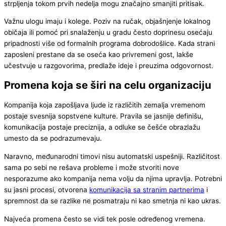
strpljenja tokom prvih nedelja mogu značajno smanjiti pritisak.
Važnu ulogu imaju i kolege. Poziv na ručak, objašnjenje lokalnog
običaja ili pomoć pri snalaženju u gradu često doprinesu osećaju
pripadnosti više od formalnih programa dobrodošlice. Kada strani
zaposleni prestane da se oseća kao privremeni gost, lakše
učestvuje u razgovorima, predlaže ideje i preuzima odgovornost.
Promena koja se širi na celu organizaciju
Kompanija koja zapošljava ljude iz različitih zemalja vremenom
postaje svesnija sopstvene kulture. Pravila se jasnije definišu,
komunikacija postaje preciznija, a odluke se češće obrazlažu
umesto da se podrazumevaju.
Naravno, međunarodni timovi nisu automatski uspešniji. Različitost
sama po sebi ne rešava probleme i može stvoriti nove
nesporazume ako kompanija nema volju da njima upravlja. Potrebni
su jasni procesi, otvorena
komunikacija sa stranim partnerima
i
spremnost da se razlike ne posmatraju ni kao smetnja ni kao ukras.
Najveća promena često se vidi tek posle određenog vremena.