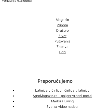
venčanja?
Sledeći
Magazin
Priroda
Društvo
Život
Putovanja
Zabava
Hobi
Preporučujemo
Latinica u ćirilicu i ćirilica u latinicu
AgroMagazin.rs – poljoprivredni portal
Markiza Living
Sve za video nadzor