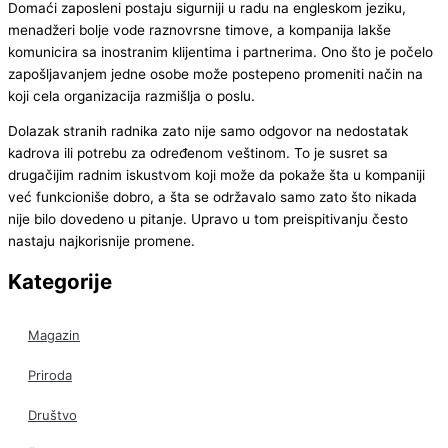
Domaći zaposleni postaju sigurniji u radu na engleskom jeziku,
menadžeri bolje vode raznovrsne timove, a kompanija lakše
komunicira sa inostranim klijentima i partnerima. Ono što je počelo
zapošljavanjem jedne osobe može postepeno promeniti način na
koji cela organizacija razmišlja o poslu.
Dolazak stranih radnika zato nije samo odgovor na nedostatak
kadrova ili potrebu za određenom veštinom. To je susret sa
drugačijim radnim iskustvom koji može da pokaže šta u kompaniji
već funkcioniše dobro, a šta se održavalo samo zato što nikada
nije bilo dovedeno u pitanje. Upravo u tom preispitivanju često
nastaju najkorisnije promene.
Kategorije
Magazin
Priroda
Društvo