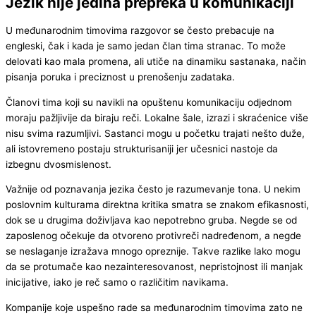
Jezik nije jedina prepreka u komunikaciji
U međunarodnim timovima razgovor se često prebacuje na
engleski, čak i kada je samo jedan član tima stranac. To može
delovati kao mala promena, ali utiče na dinamiku sastanaka, način
pisanja poruka i preciznost u prenošenju zadataka.
Članovi tima koji su navikli na opuštenu komunikaciju odjednom
moraju pažljivije da biraju reči. Lokalne šale, izrazi i skraćenice više
nisu svima razumljivi. Sastanci mogu u početku trajati nešto duže,
ali istovremeno postaju strukturisaniji jer učesnici nastoje da
izbegnu dvosmislenost.
Važnije od poznavanja jezika često je razumevanje tona. U nekim
poslovnim kulturama direktna kritika smatra se znakom efikasnosti,
dok se u drugima doživljava kao nepotrebno gruba. Negde se od
zaposlenog očekuje da otvoreno protivreči nadređenom, a negde
se neslaganje izražava mnogo opreznije. Takve razlike lako mogu
da se protumače kao nezainteresovanost, nepristojnost ili manjak
inicijative, iako je reč samo o različitim navikama.
Kompanije koje uspešno rade sa međunarodnim timovima zato ne