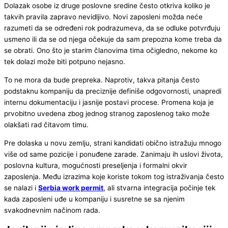
Dolazak osobe iz druge poslovne sredine često otkriva koliko je
takvih pravila zapravo nevidljivo. Novi zaposleni možda neće
razumeti da se određeni rok podrazumeva, da se odluke potvrđuju
usmeno ili da se od njega očekuje da sam prepozna kome treba da
se obrati. Ono što je starim članovima tima očigledno, nekome ko
tek dolazi može biti potpuno nejasno.
To ne mora da bude prepreka. Naprotiv, takva pitanja često
podstaknu kompaniju da preciznije definiše odgovornosti, unapredi
internu dokumentaciju i jasnije postavi procese. Promena koja je
prvobitno uvedena zbog jednog stranog zaposlenog tako može
olakšati rad čitavom timu.
Pre dolaska u novu zemlju, strani kandidati obično istražuju mnogo
više od same pozicije i ponuđene zarade. Zanimaju ih uslovi života,
poslovna kultura, mogućnosti preseljenja i formalni okvir
zaposlenja. Među izrazima koje koriste tokom tog istraživanja često
se nalazi i
Serbia work permit
, ali stvarna integracija počinje tek
kada zaposleni uđe u kompaniju i susretne se sa njenim
svakodnevnim načinom rada.