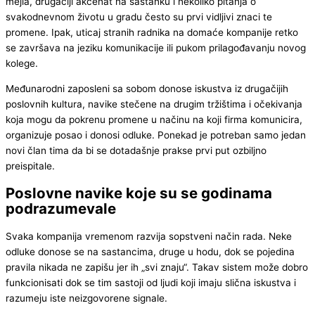
mejla, drugačiji akcenat na sastanku i nekoliko pitanja o
svakodnevnom životu u gradu često su prvi vidljivi znaci te
promene. Ipak, uticaj stranih radnika na domaće kompanije retko
se završava na jeziku komunikacije ili pukom prilagođavanju novog
kolege.
Međunarodni zaposleni sa sobom donose iskustva iz drugačijih
poslovnih kultura, navike stečene na drugim tržištima i očekivanja
koja mogu da pokrenu promene u načinu na koji firma komunicira,
organizuje posao i donosi odluke. Ponekad je potreban samo jedan
novi član tima da bi se dotadašnje prakse prvi put ozbiljno
preispitale.
Poslovne navike koje su se godinama
podrazumevale
Svaka kompanija vremenom razvija sopstveni način rada. Neke
odluke donose se na sastancima, druge u hodu, dok se pojedina
pravila nikada ne zapišu jer ih „svi znaju“. Takav sistem može dobro
funkcionisati dok se tim sastoji od ljudi koji imaju slična iskustva i
razumeju iste neizgovorene signale.