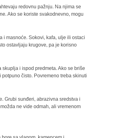
li zahtevaju redovnu pažnju. Na njima se
otine. Ako se koriste svakodnevno, mogu
 i masnoće. Sokovi, kafa, ulje ili ostaci
to ostavljaju krugove, pa je korisno
ina skuplja i ispod predmeta. Ako se briše
i potpuno čisto. Povremeno treba skinuti
e. Grubi sunđeri, abrazivna sredstva i
se možda ne vide odmah, ali vremenom
se bore sa vlagom, kamencem i