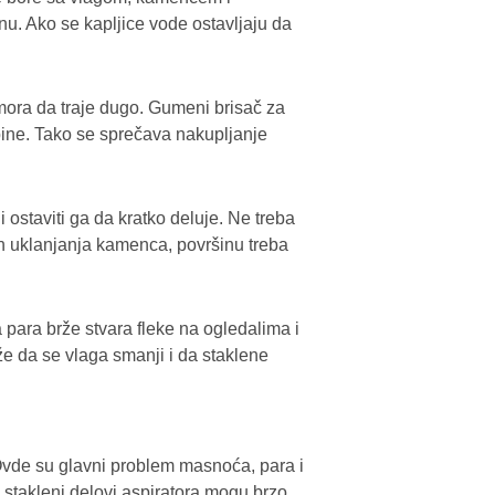
u. Ako se kapljice vode ostavljaju da
 mora da traje dugo. Gumeni brisač za
bine. Tako se sprečava nakupljanje
 ostaviti ga da kratko deluje. Ne treba
on uklanjanja kamenca, površinu treba
 para brže stvara fleke na ogledalima i
že da se vlaga smanji i da staklene
. Ovde su glavni problem masnoća, para i
i stakleni delovi aspiratora mogu brzo