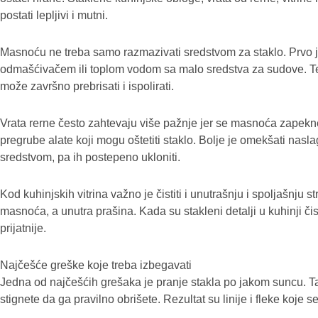
postati lepljivi i mutni.
Masnoću ne treba samo razmazivati sredstvom za staklo. Prvo je
odmašćivačem ili toplom vodom sa malo sredstva za sudove. Tek
može završno prebrisati i ispolirati.
Vrata rerne često zahtevaju više pažnje jer se masnoća zapekne. 
pregrube alate koji mogu oštetiti staklo. Bolje je omekšati na
sredstvom, pa ih postepeno ukloniti.
Kod kuhinjskih vitrina važno je čistiti i unutrašnju i spoljašnju st
masnoća, a unutra prašina. Kada su stakleni detalji u kuhinji čist
prijatnije.
Najčešće greške koje treba izbegavati
Jedna od najčešćih grešaka je pranje stakla po jakom suncu. T
stignete da ga pravilno obrišete. Rezultat su linije i fleke koje