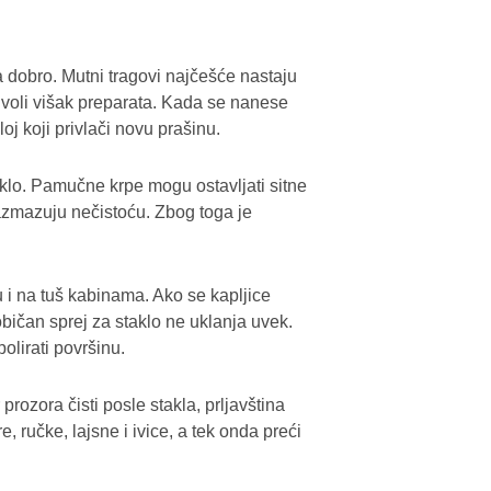
a dobro. Mutni tragovi najčešće nastaju
ne voli višak preparata. Kada se nanese
oj koji privlači novu prašinu.
aklo. Pamučne krpe mogu ostavljati sitne
azmazuju nečistoću. Zbog toga je
 i na tuš kabinama. Ako se kapljice
običan sprej za staklo ne uklanja uvek.
olirati površinu.
rozora čisti posle stakla, prljavština
e, ručke, lajsne i ivice, a tek onda preći