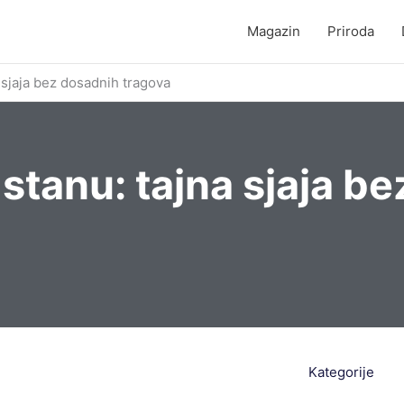
Magazin
Priroda
 sjaja bez dosadnih tragova
stanu: tajna sjaja b
Kategorije