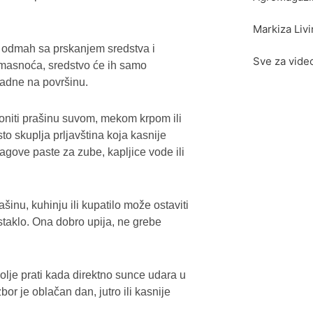
Markiza Liv
ti odmah sa prskanjem sredstva i
Sve za vide
i masnoća, sredstvo će ih samo
padne na površinu.
loniti prašinu suvom, mekom krpom ili
to skuplja prljavština koja kasnije
tragove paste za zube, kapljice vode ili
ašinu, kuhinju ili kupatilo može ostaviti
staklo. Ona dobro upija, ne grebe
olje prati kada direktno sunce udara u
bor je oblačan dan, jutro ili kasnije