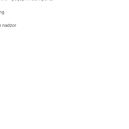
ing
o nadzor