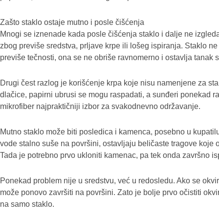
Zašto staklo ostaje mutno i posle čišćenja
Mnogi se iznenade kada posle čišćenja staklo i dalje ne izgled
zbog previše sredstva, prljave krpe ili lošeg ispiranja. Staklo 
previše tečnosti, ona se ne obriše ravnomerno i ostavlja tanak sl
Drugi čest razlog je korišćenje krpa koje nisu namenjene za st
dlačice, papirni ubrusi se mogu raspadati, a sunđeri ponekad r
mikrofiber najpraktičniji izbor za svakodnevno održavanje.
Mutno staklo može biti posledica i kamenca, posebno u kupatilu
vode stalno suše na površini, ostavljaju beličaste tragove koje 
Tada je potrebno prvo ukloniti kamenac, pa tek onda završno isp
Ponekad problem nije u sredstvu, već u redosledu. Ako se okvir p
može ponovo završiti na površini. Zato je bolje prvo očistiti okvir
na samo staklo.