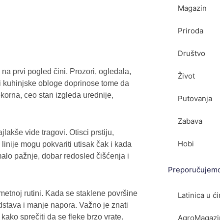
Magazin
Priroda
Društvo
a prvi pogled čini. Prozori, ogledala,
Život
ma i kuhinjske obloge doprinose tome da
rekorna, ceo stan izgleda urednije,
Putovanja
Zabava
akše vide tragovi. Otisci prstiju,
Hobi
linije mogu pokvariti utisak čak i kada
alo pažnje, dobar redosled čišćenja i
Preporučujem
metnoj rutini. Kada se staklene površine
Latinica u ćir
dstava i manje napora. Važno je znati
i kako sprečiti da se fleke brzo vrate.
AgroMagazin.