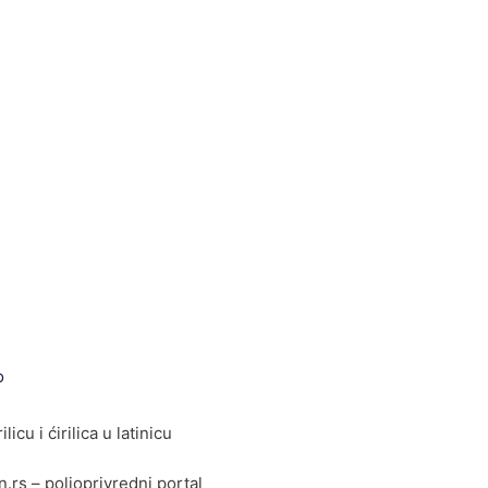
o
ilicu i ćirilica u latinicu
rs – poljoprivredni portal