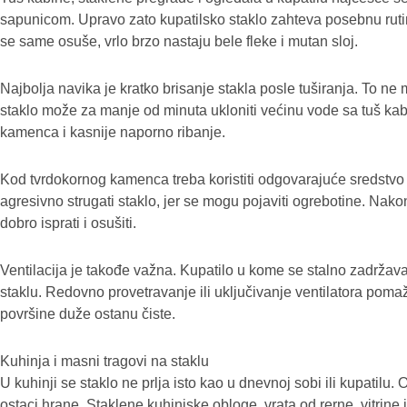
sapunicom. Upravo zato kupatilsko staklo zahteva posebnu rutin
se same osuše, vrlo brzo nastaju bele fleke i mutan sloj.
Najbolja navika je kratko brisanje stakla posle tuširanja. To ne
staklo može za manje od minuta ukloniti većinu vode sa tuš ka
kamenca i kasnije naporno ribanje.
Kod tvrdokornog kamenca treba koristiti odgovarajuće sredstvo i
agresivno strugati staklo, jer se mogu pojaviti ogrebotine. Nak
dobro isprati i osušiti.
Ventilacija je takođe važna. Kupatilo u kome se stalno zadržava
staklu. Redovno provetravanje ili uključivanje ventilatora poma
površine duže ostanu čiste.
Kuhinja i masni tragovi na staklu
U kuhinji se staklo ne prlja isto kao u dnevnoj sobi ili kupatilu
ostaci hrane. Staklene kuhinjske obloge, vrata od rerne, vitrine 