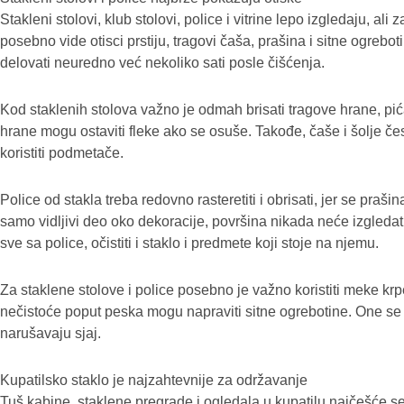
Stakleni stolovi, klub stolovi, police i vitrine lepo izgledaju, a
posebno vide otisci prstiju, tragovi čaša, prašina i sitne ogreb
delovati neuredno već nekoliko sati posle čišćenja.
Kod staklenih stolova važno je odmah brisati tragove hrane, pića
hrane mogu ostaviti fleke ako se osuše. Takođe, čaše i šolje čes
koristiti podmetače.
Police od stakla treba redovno rasteretiti i obrisati, jer se praš
samo vidljivi deo oko dekoracije, površina nikada neće izgledat
sve sa police, očistiti i staklo i predmete koji stoje na njemu.
Za staklene stolove i police posebno je važno koristiti meke krp
nečistoće poput peska mogu napraviti sitne ogrebotine. One 
narušavaju sjaj.
Kupatilsko staklo je najzahtevnije za održavanje
Tuš kabine, staklene pregrade i ogledala u kupatilu najčešće 