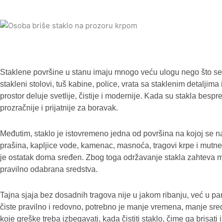
Staklene površine u stanu imaju mnogo veću ulogu nego što se n
stakleni stolovi, tuš kabine, police, vrata sa staklenim detalji
prostor deluje svetlije, čistije i modernije. Kada su stakla besp
prozračnije i prijatnije za boravak.
Međutim, staklo je istovremeno jedna od površina na kojoj se najl
prašina, kapljice vode, kamenac, masnoća, tragovi krpe i mutne 
je ostatak doma sređen. Zbog toga održavanje stakla zahteva m
pravilno odabrana sredstva.
Tajna sjaja bez dosadnih tragova nije u jakom ribanju, već u pa
čiste pravilno i redovno, potrebno je manje vremena, manje sre
koje greške treba izbegavati, kada čistiti staklo, čime ga brisati 