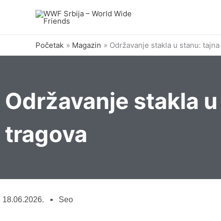
Pređi
na
sadržaj
Početak
Magazin
Održavanje stakla u stanu: tajna
Održavanje stakla u 
tragova
18.06.2026.
Seo