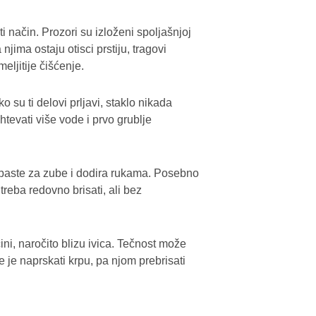
ti način. Prozori su izloženi spoljašnjoj
njima ostaju otisci prstiju, tragovi
eljitije čišćenje.
o su ti delovi prljavi, staklo nikada
tevati više vode i prvo grublje
, paste za zube i dodira rukama. Posebno
treba redovno brisati, ali bez
ini, naročito blizu ivica. Tečnost može
je je naprskati krpu, pa njom prebrisati