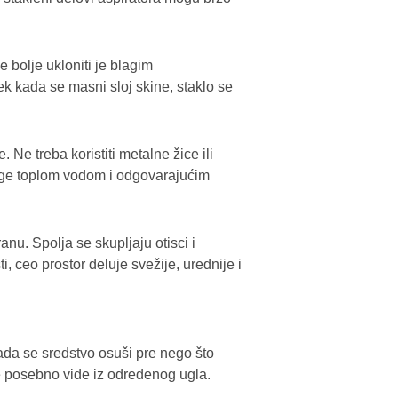
 bolje ukloniti je blagim
 kada se masni sloj skine, staklo se
Ne treba koristiti metalne žice ili
slage toplom vodom i odgovarajućim
ranu. Spolja se skupljaju otisci i
i, ceo prostor deluje svežije, urednije i
ada se sredstvo osuši pre nego što
 se posebno vide iz određenog ugla.