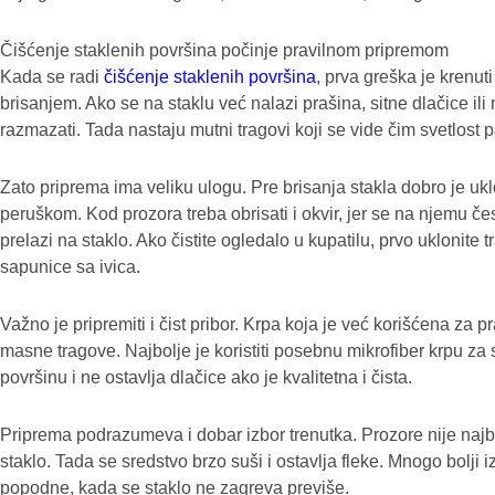
Čišćenje staklenih površina počinje pravilnom pripremom
Kada se radi
čišćenje staklenih površina
, prva greška je krenu
brisanjem. Ako se na staklu već nalazi prašina, sitne dlačice il
razmazati. Tada nastaju mutni tragovi koji se vide čim svetlost 
Zato priprema ima veliku ulogu. Pre brisanja stakla dobro je uk
peruškom. Kod prozora treba obrisati i okvir, jer se na njemu čes
prelazi na staklo. Ako čistite ogledalo u kupatilu, prvo uklonite 
sapunice sa ivica.
Važno je pripremiti i čist pribor. Krpa koja je već korišćena za pr
masne tragove. Najbolje je koristiti posebnu mikrofiber krpu za 
površinu i ne ostavlja dlačice ako je kvalitetna i čista.
Priprema podrazumeva i dobar izbor trenutka. Prozore nije najb
staklo. Tada se sredstvo brzo suši i ostavlja fleke. Mnogo bolji iz
popodne, kada se staklo ne zagreva previše.