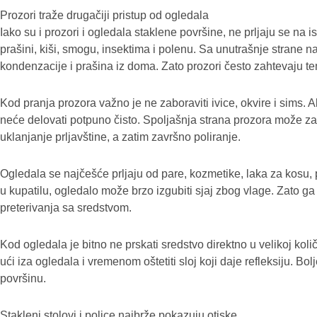
Prozori traže drugačiji pristup od ogledala
Iako su i prozori i ogledala staklene površine, ne prljaju se na is
prašini, kiši, smogu, insektima i polenu. Sa unutrašnje strane na 
kondenzacije i prašina iz doma. Zato prozori često zahtevaju tem
Kod pranja prozora važno je ne zaboraviti ivice, okvire i sims. Ak
neće delovati potpuno čisto. Spoljašnja strana prozora može zah
uklanjanje prljavštine, a zatim završno poliranje.
Ogledala se najčešće prljaju od pare, kozmetike, laka za kosu
u kupatilu, ogledalo može brzo izgubiti sjaj zbog vlage. Zato ga 
preterivanja sa sredstvom.
Kod ogledala je bitno ne prskati sredstvo direktno u velikoj količ
ući iza ogledala i vremenom oštetiti sloj koji daje refleksiju. Bol
površinu.
Stakleni stolovi i police najbrže pokazuju otiske