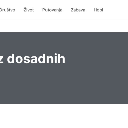
Društvo
Život
Putovanja
Zabava
Hobi
ez dosadnih