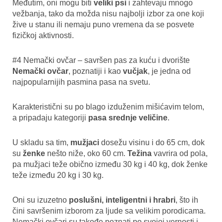
Međutim, oni mogu biti
veliki psi
i zahtevaju mnogo
vežbanja, tako da možda nisu najbolji izbor za one koji
žive u stanu ili nemaju puno vremena da se posvete
fizičkoj aktivnosti.
#4 Nemački ovčar – savršen pas za kuću i dvorište
Nemački ovčar
, poznatiji i kao
vučjak
, je jedna od
najpopularnijih pasmina pasa na svetu.
Karakteristični su po blago izduženim mišićavim telom,
a pripadaju kategoriji
pasa srednje veličine
.
U skladu sa tim,
mužjaci
dosežu visinu i do 65 cm, dok
su
ženke
nešto niže, oko 60 cm.
Težina
vavrira od pola,
pa mužjaci teže obično između 30 kg i 40 kg, dok ženke
teže između 20 kg i 30 kg.
Oni su izuzetno
poslušni, inteligentni i hrabri
, što ih
čini savršenim izborom za ljude sa velikim porodicama.
Nemački ovčari su takođe poznati po svojoj vernosti i