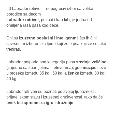
#3 Labrador retriver – nepogrešiv izbor sa velike
porodice sa decom
Labrador retriver
, poznat i kao
lab
, je jedna od
omiljena rasa pasa kod dece.
Oni su
izuzetno poslušni i inteligentni
, što ih čini
savršenim izborom za ljude koji žele psa koji će se lako
trenirati.
Labrador potpada pod kategoriju pasa
srednje veličine
(zajedno sa španijelima i retriverima), gde
mužjaci
teže
u proseku između 35 kg i 50 kg, a
ženke
između 30 kg i
40 kg.
Labrador retriveri su poznati po svojoj ljubaznosti,
prijateljskom stavu i izuzetnoj društvenosti, tako da će
uvek biti spremni za igru i druženje
.