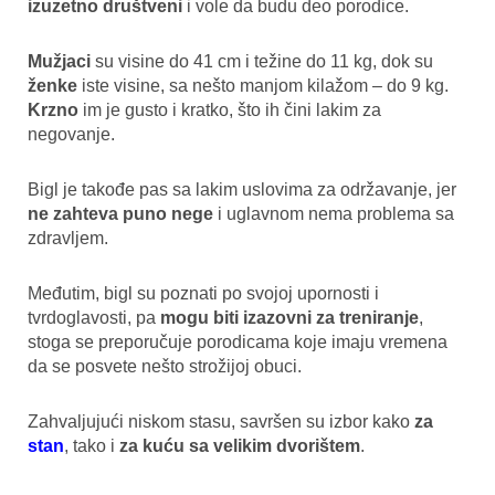
izuzetno društveni
i vole da budu deo porodice.
Mužjaci
su visine do 41 cm i težine do 11 kg, dok su
ženke
iste visine, sa nešto manjom kilažom – do 9 kg.
Krzno
im je gusto i kratko, što ih čini lakim za
negovanje.
Bigl je takođe pas sa lakim uslovima za održavanje, jer
ne zahteva puno nege
i uglavnom nema problema sa
zdravljem.
Međutim, bigl su poznati po svojoj upornosti i
tvrdoglavosti, pa
mogu biti izazovni za treniranje
,
stoga se preporučuje porodicama koje imaju vremena
da se posvete nešto strožijoj obuci.
Zahvaljujući niskom stasu, savršen su izbor kako
za
stan
, tako i
za kuću sa velikim dvorištem
.