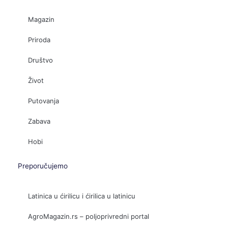
Magazin
Priroda
Društvo
Život
Putovanja
Zabava
Hobi
Preporučujemo
Latinica u ćirilicu i ćirilica u latinicu
AgroMagazin.rs – poljoprivredni portal