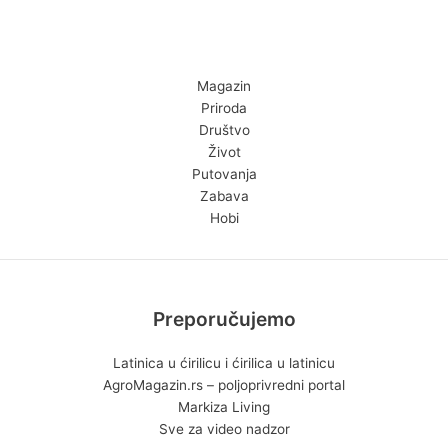
Magazin
Priroda
Društvo
Život
Putovanja
Zabava
Hobi
Preporučujemo
Latinica u ćirilicu i ćirilica u latinicu
AgroMagazin.rs – poljoprivredni portal
Markiza Living
Sve za video nadzor