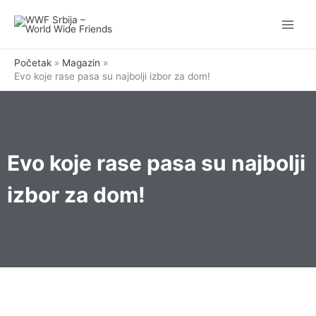
Pređi
na
sadržaj
Početak
Magazin
Evo koje rase pasa su najbolji izbor za dom!
Evo koje rase pasa su najbolji
izbor za dom!