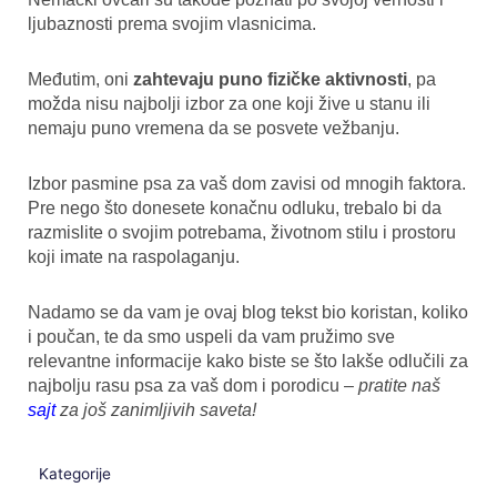
ljubaznosti prema svojim vlasnicima.
Međutim, oni
zahtevaju puno fizičke aktivnosti
, pa
možda nisu najbolji izbor za one koji žive u stanu ili
nemaju puno vremena da se posvete vežbanju.
Izbor pasmine psa za vaš dom zavisi od mnogih faktora.
Pre nego što donesete konačnu odluku, trebalo bi da
razmislite o svojim potrebama, životnom stilu i prostoru
koji imate na raspolaganju.
Nadamo se da vam je ovaj blog tekst bio koristan, koliko
i poučan, te da smo uspeli da vam pružimo sve
relevantne informacije kako biste se što lakše odlučili za
najbolju rasu psa za vaš dom i porodicu –
pratite naš
sajt
za još zanimljivih saveta!
Kategorije