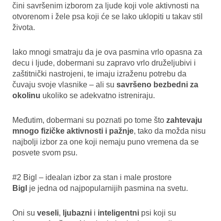
čini savršenim izborom za ljude koji vole aktivnosti na
otvorenom i žele psa koji će se lako uklopiti u takav stil
života.
Iako mnogi smatraju da je ova pasmina vrlo opasna za
decu i ljude, dobermani su zapravo vrlo druželjubivi i
zaštitnički nastrojeni, te imaju izraženu potrebu da
čuvaju svoje vlasnike – ali su
savršeno bezbedni za
okolinu
ukoliko se adekvatno istreniraju.
Međutim, dobermani su poznati po tome što
zahtevaju
mnogo fizičke aktivnosti i pažnje
, tako da možda nisu
najbolji izbor za one koji nemaju puno vremena da se
posvete svom psu.
#2 Bigl – idealan izbor za stan i male prostore
Bigl
je jedna od najpopularnijih pasmina na svetu.
Oni su
veseli
,
ljubazni
i
inteligentni
psi koji su