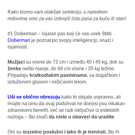
Kako bismo vam olakšali selekciju, u narednim
redovima smo za vas izdvojili listu pasa za kuću ili stan!
#1 Doberman – lojalan pas koji će vas uvek štititi
Doberman
je poznat po svojoj inteligenciji, snazi i
lojalnosti.
Mužjaci
su visine do 72 cm i između 40 i 45 kg, dok su
ženke
nešto manje, do 68 cm visine i 35 kg težine.
Pripadaju
kratkodlakim pasminama
, sa dugačkom i
izduženom glavom i mišićavim telom.
Uši se obično obrezuju
kako bi stojale uspravno, ali
imajte na umu da ovaj poduhvat ne donosi psu nikakav
zdravstveni benefit, već se radi isključivo iz estetskih
razloga – što znači
da niste u obavezi da uradite
.
Oni su
izuzetno poslušni i lako ih je trenirati
, što ih