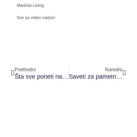
Markiza Living
Sve za video nadzor
Prev
Sled
Prethodni
Naredni
Šta sve poneti na letovanje sa decom – kompletan spisak za more
Saveti za pametnu kupovinu garderobe