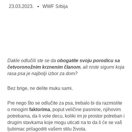
23.03.2023.
WWF Srbija
Dakle odlučili ste se da
obogatite svoju porodicu sa
četvoronožnim krznenim članom
, ali niste sigurni koja
rasa psa je najbolji izbor za dom?
Bez brige, ne delite muku sami.
Pre nego što se odlučite za psa, trebalo bi da razmislite
o mnogim
faktorima
, poput veličine pasmine, njihovim
potrebama, da li vole decu, koliki im je prostor potreban i
drugim stavkama koje mogu uticati na to da li će se vaš
ljubimac prilagoditi vašem stilu života.