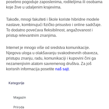
posebno pogoduje zaposlenima, roditeljima ili osobama
koje žive u udaljenim krajevima.
Takođe, mnogi fakulteti i škole koriste hibridne modele
nastave, kombinujući fizičko prisustvo i online sadržaje.
To dodatno povećava fleksibilnost, angažovanost i
pristup relevantnim znanjima.
Internet je mnogo više od sredstva komunikacije.
Njegova uloga u olakšavanju svakodnevnih obaveza,
pristupu znanju, radu, komunikaciji i kupovini čini ga
nezamenjivim alatom savremenog društva. Za još
korisnih informacija posetite
naš sajt
.
Kategorije
Magazin
Priroda