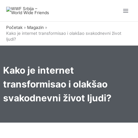
Pređi
na
sadržaj
Početak
Magazin
Kako je internet transformisao i olakšao svakodnevni život
ljudi?
Kako je internet
transformisao i olakšao
svakodnevni život ljudi?