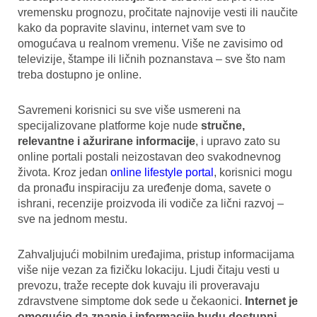
vremensku prognozu, pročitate najnovije vesti ili naučite
kako da popravite slavinu, internet vam sve to
omogućava u realnom vremenu. Više ne zavisimo od
televizije, štampe ili ličnih poznanstava – sve što nam
treba dostupno je online.
Savremeni korisnici su sve više usmereni na
specijalizovane platforme koje nude
stručne,
relevantne i ažurirane informacije
, i upravo zato su
online portali postali neizostavan deo svakodnevnog
života. Kroz jedan
online lifestyle portal
, korisnici mogu
da pronađu inspiraciju za uređenje doma, savete o
ishrani, recenzije proizvoda ili vodiče za lični razvoj –
sve na jednom mestu.
Zahvaljujući mobilnim uređajima, pristup informacijama
više nije vezan za fizičku lokaciju. Ljudi čitaju vesti u
prevozu, traže recepte dok kuvaju ili proveravaju
zdravstvene simptome dok sede u čekaonici.
Internet je
omogućio da znanje i informacije budu dostupni