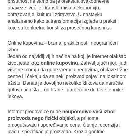
prisutnost ne samo da je olakšala svakodnevne
obaveze, već je i transformisala ekonomiju,
obrazovanje, kulturu i zdravstvo. U nastavku
analiziramo kako ta transformacija izgleda u praksi i
koje su konkretne koristi za prosečnog korisnika.
Online kupovina – brzina, praktičnost i neograničen
izbor
Jedan od najvidljivijih načina na koji je internet olakšao
život jeste kroz
online kupovinu
. Zahvaljujući njoj, ljudi
više ne moraju da gube vreme u redovima, obilaze tržne
centre ili čekaju da se neki proizvod pojavi na lokalnom
tržištu. Danas je dovoljno nekoliko klikova da naručite
gotovo bilo šta – od hrane i garderobe do bele tehnike i
lekova.
Internet prodavnice nude
neuporedivo veći izbor
proizvoda nego fizički objekti
, a pri tome
omogućavaju i upoređivanje cena, čitanje recenzija i
uvid u specifikacije proizvoda. Kroz algoritme