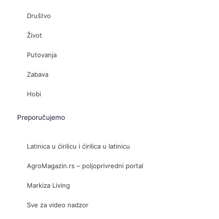
Društvo
Život
Putovanja
Zabava
Hobi
Preporučujemo
Latinica u ćirilicu i ćirilica u latinicu
AgroMagazin.rs – poljoprivredni portal
Markiza Living
Sve za video nadzor