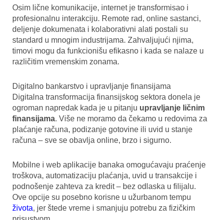
Osim lične komunikacije, internet je transformisao i
profesionalnu interakciju. Remote rad, online sastanci,
deljenje dokumenata i kolaborativni alati postali su
standard u mnogim industrijama. Zahvaljujući njima,
timovi mogu da funkcionišu efikasno i kada se nalaze u
različitim vremenskim zonama.
Digitalno bankarstvo i upravljanje finansijama
Digitalna transformacija finansijskog sektora donela je
ogroman napredak kada je u pitanju
upravljanje ličnim
finansijama
. Više ne moramo da čekamo u redovima za
plaćanje računa, podizanje gotovine ili uvid u stanje
računa – sve se obavlja online, brzo i sigurno.
Mobilne i web aplikacije banaka omogućavaju praćenje
troškova, automatizaciju plaćanja, uvid u transakcije i
podnošenje zahteva za kredit – bez odlaska u filijalu.
Ove opcije su posebno korisne u užurbanom tempu
života
, jer štede vreme i smanjuju potrebu za fizičkim
prisustvom.