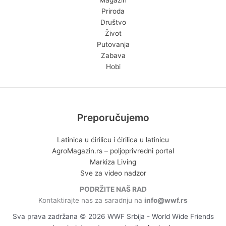
Magazin
Priroda
Društvo
Život
Putovanja
Zabava
Hobi
Preporučujemo
Latinica u ćirilicu i ćirilica u latinicu
AgroMagazin.rs – poljoprivredni portal
Markiza Living
Sve za video nadzor
PODRŽITE NAŠ RAD
Kontaktirajte nas za saradnju na
info@wwf.rs
Sva prava zadržana © 2026 WWF Srbija - World Wide Friends