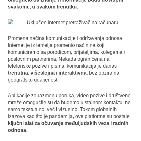
svakome, u svakom trenutku
.
Promena načina komunikacije i održavanja odnosa
Internet je iz temelja promenio način na koji
komuniciramo sa porodicom, prijateljima, kolegama i
poslovnim partnerima. Nekada ograničena na
telefonske pozive i pisma, komunikacija je danas
trenutna, višeslojna i interaktivna
, bez obzira na
geografsku udaljenost.
Aplikacije za razmenu poruka, video pozive i društvene
mreže omogućile su da budemo u stalnom kontaktu, ne
samo tekstualno, već i vizuelno. Tokom globalnih
izazova kao što je pandemija, ove platforme su postale
ključni alat za očuvanje međuljudskih veza i radnih
odnosa
.