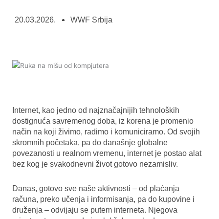
20.03.2026.
WWF Srbija
Internet, kao jedno od najznačajnijih tehnoloških
dostignuća savremenog doba, iz korena je promenio
način na koji živimo, radimo i komuniciramo. Od svojih
skromnih početaka, pa do današnje globalne
povezanosti u realnom vremenu, internet je postao alat
bez kog je svakodnevni život gotovo nezamisliv.
Danas, gotovo sve naše aktivnosti – od plaćanja
računa, preko učenja i informisanja, pa do kupovine i
druženja – odvijaju se putem interneta. Njegova