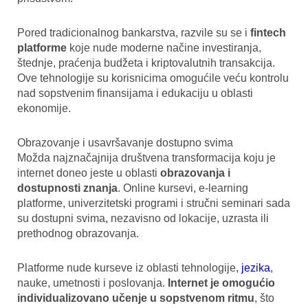
Pored tradicionalnog bankarstva, razvile su se i
fintech
platforme
koje nude moderne načine investiranja,
štednje, praćenja budžeta i kriptovalutnih transakcija.
Ove tehnologije su korisnicima omogućile veću kontrolu
nad sopstvenim finansijama i edukaciju u oblasti
ekonomije.
Obrazovanje i usavršavanje dostupno svima
Možda najznačajnija društvena transformacija koju je
internet doneo jeste u oblasti
obrazovanja i
dostupnosti znanja
. Online kursevi, e-learning
platforme, univerzitetski programi i stručni seminari sada
su dostupni svima, nezavisno od lokacije, uzrasta ili
prethodnog obrazovanja.
Platforme nude kurseve iz oblasti tehnologije,
jezika
,
nauke, umetnosti i poslovanja.
Internet je omogućio
individualizovano učenje u sopstvenom ritmu
, što