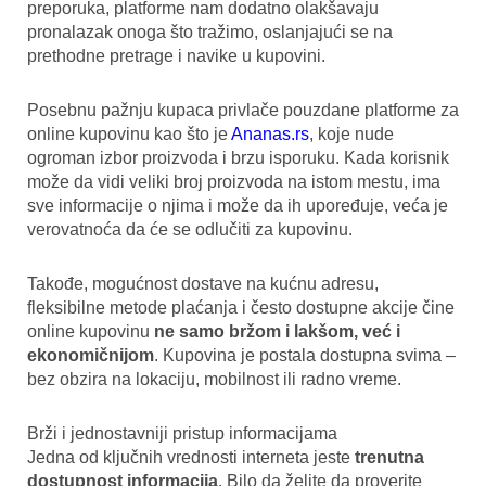
preporuka, platforme nam dodatno olakšavaju
pronalazak onoga što tražimo, oslanjajući se na
prethodne pretrage i navike u kupovini.
Posebnu pažnju kupaca privlače pouzdane platforme za
online kupovinu kao što je
Ananas.rs
,
koje nude
ogroman izbor proizvoda i brzu isporuku. Kada korisnik
može da vidi veliki broj proizvoda na istom mestu, ima
sve informacije o njima i može da ih upoređuje, veća je
verovatnoća da će se odlučiti za kupovinu.
Takođe, mogućnost dostave na kućnu adresu,
fleksibilne metode plaćanja i često dostupne akcije čine
online kupovinu
ne samo bržom i lakšom, već i
ekonomičnijom
. Kupovina je postala dostupna svima –
bez obzira na lokaciju, mobilnost ili radno vreme.
Brži i jednostavniji pristup informacijama
Jedna od ključnih vrednosti interneta jeste
trenutna
dostupnost informacija
. Bilo da želite da proverite