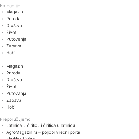
Kategorije
Magazin
Priroda
Društvo
Život
Putovanja
Zabava
Hobi
Magazin
Priroda
Društvo
Život
Putovanja
Zabava
Hobi
Preporučujemo
Latinica u ćirilicu i ćirilica u latinicu
AgroMagazin.rs – poljoprivredni portal