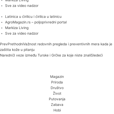
Markiza Living
Sve za video nadzor
Latinica u ćirilicu i ćirilica u latinicu
AgroMagazin.rs – poljoprivredni portal
Markiza Living
Sve za video nadzor
Prev
Prethodni
Važnost redovnih pregleda i preventivnih mera kada je
zaštita kože u pitanju
Naredni
3 veze između Turske i Grčke za koje niste znali
Sledeći
Magazin
Priroda
Društvo
Život
Putovanja
Zabava
Hobi