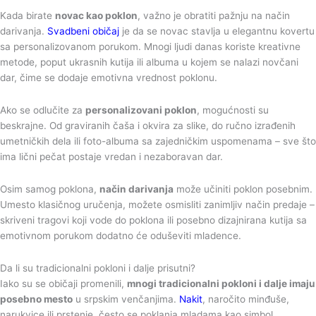
Kada birate
novac kao poklon
, važno je obratiti pažnju na način
darivanja.
Svadbeni običaj
je da se novac stavlja u elegantnu kovertu
sa personalizovanom porukom. Mnogi ljudi danas koriste kreativne
metode, poput ukrasnih kutija ili albuma u kojem se nalazi novčani
dar, čime se dodaje emotivna vrednost poklonu.
Ako se odlučite za
personalizovani poklon
, mogućnosti su
beskrajne. Od graviranih čaša i okvira za slike, do ručno izrađenih
umetničkih dela ili foto-albuma sa zajedničkim uspomenama – sve što
ima lični pečat postaje vredan i nezaboravan dar.
Osim samog poklona,
način darivanja
može učiniti poklon posebnim.
Umesto klasičnog uručenja, možete osmisliti zanimljiv način predaje –
skriveni tragovi koji vode do poklona ili posebno dizajnirana kutija sa
emotivnom porukom dodatno će oduševiti mladence.
Da li su tradicionalni pokloni i dalje prisutni?
Iako su se običaji promenili,
mnogi tradicionalni pokloni i dalje imaju
posebno mesto
u srpskim venčanjima.
Nakit
, naročito minđuše,
narukvice ili prstenje, često se poklanja mladama kao simbol