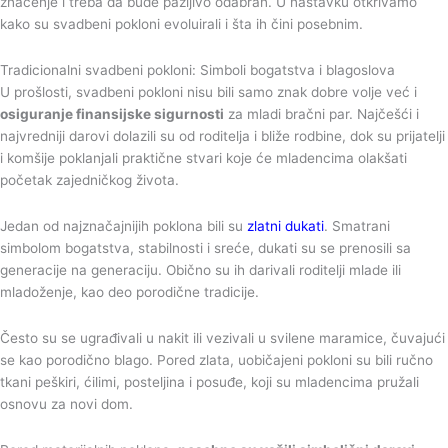
značenje i treba da bude pažljivo odabran. U nastavku otkrivamo
kako su svadbeni pokloni evoluirali i šta ih čini posebnim.
Tradicionalni svadbeni pokloni: Simboli bogatstva i blagoslova
U prošlosti, svadbeni pokloni nisu bili samo znak dobre volje već i
osiguranje finansijske sigurnosti
za mladi bračni par. Najčešći i
najvredniji darovi dolazili su od roditelja i bliže rodbine, dok su prijatelji
i komšije poklanjali praktične stvari koje će mladencima olakšati
početak zajedničkog života.
Jedan od najznačajnijih poklona bili su
zlatni dukati
. Smatrani
simbolom bogatstva, stabilnosti i sreće, dukati su se prenosili sa
generacije na generaciju. Obično su ih darivali roditelji mlade ili
mladoženje, kao deo porodične tradicije.
Često su se ugrađivali u nakit ili vezivali u svilene maramice, čuvajući
se kao porodično blago. Pored zlata, uobičajeni pokloni su bili ručno
tkani peškiri, ćilimi, posteljina i posuđe, koji su mladencima pružali
osnovu za novi dom.