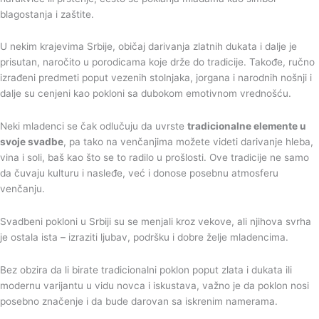
blagostanja i zaštite.
U nekim krajevima Srbije, običaj darivanja zlatnih dukata i dalje je
prisutan, naročito u porodicama koje drže do tradicije. Takođe, ručno
izrađeni predmeti poput vezenih stolnjaka, jorgana i narodnih nošnji i
dalje su cenjeni kao pokloni sa dubokom emotivnom vrednošću.
Neki mladenci se čak odlučuju da uvrste
tradicionalne elemente u
svoje svadbe
, pa tako na venčanjima možete videti darivanje hleba,
vina i soli, baš kao što se to radilo u prošlosti. Ove tradicije ne samo
da čuvaju kulturu i nasleđe, već i donose posebnu atmosferu
venčanju.
Svadbeni pokloni u Srbiji su se menjali kroz vekove, ali njihova svrha
je ostala ista – izraziti ljubav, podršku i dobre želje mladencima.
Bez obzira da li birate tradicionalni poklon poput zlata i dukata ili
modernu varijantu u vidu novca i iskustava, važno je da poklon nosi
posebno značenje i da bude darovan sa iskrenim namerama.