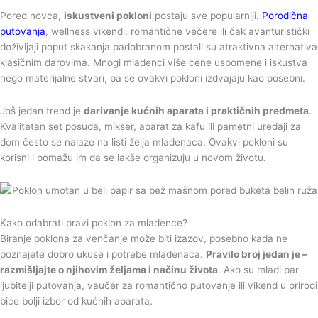
Pored novca,
iskustveni pokloni
postaju sve popularniji.
Porodična
putovanja
, wellness vikendi, romantične večere ili čak avanturistički
doživljaji poput skakanja padobranom postali su atraktivna alternativa
klasičnim darovima. Mnogi mladenci više cene uspomene i iskustva
nego materijalne stvari, pa se ovakvi pokloni izdvajaju kao posebni.
Još jedan trend je
darivanje kućnih aparata i praktičnih predmeta
.
Kvalitetan set posuđa, mikser, aparat za kafu ili pametni uređaji za
dom često se nalaze na listi želja mladenaca. Ovakvi pokloni su
korisni i pomažu im da se lakše organizuju u novom životu.
Kako odabrati pravi poklon za mladence?
Biranje poklona za venčanje može biti izazov, posebno kada ne
poznajete dobro ukuse i potrebe mladenaca.
Pravilo broj jedan je –
razmišljajte o njihovim željama i načinu života
. Ako su mladi par
ljubitelji putovanja, vaučer za romantično putovanje ili vikend u prirodi
biće bolji izbor od kućnih aparata.