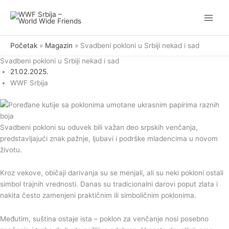
Pređi
na
sadržaj
Početak
Magazin
Svadbeni pokloni u Srbiji nekad i sad
Svadbeni pokloni u Srbiji nekad i sad
21.02.2025.
WWF Srbija
Svadbeni pokloni su oduvek bili važan deo srpskih venčanja,
predstavljajući znak pažnje, ljubavi i podrške mladencima u novom
životu.
Kroz vekove, običaji darivanja su se menjali, ali su neki pokloni ostali
simbol trajnih vrednosti. Danas su tradicionalni darovi poput zlata i
nakita često zamenjeni praktičnim ili simboličnim poklonima.
Međutim, suština ostaje ista – poklon za venčanje nosi posebno