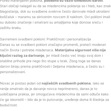
Pored materijalnih poklona,
posebno su važili simbolični darovi
.
Stari običaji nalagali su da se mladencima poklanja so i hleb, kao znak
blagostanja, dok su svadbene svekrve često darovale mladi ukrašeni
boščaluk – maramu sa skrivenim novcem ili nakitom. Ovi pokloni imali
su duboko značenje i smatrani su amajlijama koje donose sreću i
zaštitu braku.
Savremeni svadbeni pokloni: Praktičnost i personalizacija
Danas su se svadbeni pokloni značajno promenili, prateći moderan
način života i potrebe mladenaca.
Materijalna sigurnost više nije
ključni razlog za darivanje
, jer mladi često već imaju svoj dom i
stabilne prihode pre nego što stupe u brak. Zbog toga se danas
darovi biraju prema praktičnosti i željama mladenaca, a često su i
personalizovani.
Novac je postao jedan od
najčešćih svadbenih poklona
. Iako se
ranije smatralo da je davanje novca neprimereno, danas je to
uobičajena praksa, jer omogućava mladencima da sami odluče kako
će ga iskoristiti – bilo da je to putovanje, uređenje doma ili štednja za
budućnost.