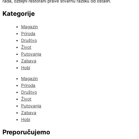
rada, ozbiljni restorani prave stvarnu razliku od ostalih.
Kategorije
Magazin
Priroda
Društvo
Život
Putovanja
Zabava
Hobi
Magazin
Priroda
Društvo
Život
Putovanja
Zabava
Hobi
Preporučujemo