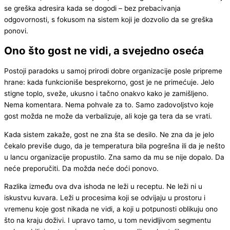
se greška adresira kada se dogodi – bez prebacivanja
odgovornosti, s fokusom na sistem koji je dozvolio da se greška
ponovi.
Ono što gost ne vidi, a svejedno oseća
Postoji paradoks u samoj prirodi dobre organizacije posle pripreme
hrane: kada funkcioniše besprekorno, gost je ne primećuje. Jelo
stigne toplo, sveže, ukusno i tačno onakvo kako je zamišljeno.
Nema komentara. Nema pohvale za to. Samo zadovoljstvo koje
gost možda ne može da verbalizuje, ali koje ga tera da se vrati.
Kada sistem zakaže, gost ne zna šta se desilo. Ne zna da je jelo
čekalo previše dugo, da je temperatura bila pogrešna ili da je nešto
u lancu organizacije propustilo. Zna samo da mu se nije dopalo. Da
neće preporučiti. Da možda neće doći ponovo.
Razlika između ova dva ishoda ne leži u receptu. Ne leži ni u
iskustvu kuvara. Leži u procesima koji se odvijaju u prostoru i
vremenu koje gost nikada ne vidi, a koji u potpunosti oblikuju ono
što na kraju doživi. I upravo tamo, u tom nevidljivom segmentu