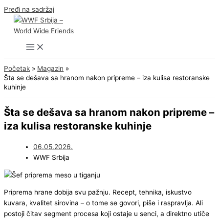
Pređi na sadržaj
Početak
Magazin
Šta se dešava sa hranom nakon pripreme – iza kulisa restoranske
kuhinje
Šta se dešava sa hranom nakon pripreme –
iza kulisa restoranske kuhinje
06.05.2026.
WWF Srbija
Priprema hrane dobija svu pažnju. Recept, tehnika, iskustvo
kuvara, kvalitet sirovina – o tome se govori, piše i raspravlja. Ali
postoji čitav segment procesa koji ostaje u senci, a direktno utiče