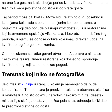
na ono što gost na kraju dobija: period između završetka pripreme i
trenutka kada jelo stigne do stola ili do vrata gosta.
Taj period može biti kratak. Može biti i relativno dug, posebno u
kuhinjama koje rade s polupripremljenim komponentama, u
objektima koji deo ponude plasiraju kroz dostavu ili u restoranima
koji istovremeno opslužuju više kanala. I bez obzira na dužinu tog
perioda, u njemu se donose odluke koje imaju direktan uticaj na
kvalitet onog što gost konzumira.
O tim odlukama se retko govori otvoreno. A upravo u njima se
često krije razlika između restorana koji dosledno isporučuje
kvalitet i onog koji samo ponekad pogodi.
Trenutak koji niko ne fotografiše
Jelo izlazi iz
kuhinje
u stanju u kojem je namenjeno da bude
konzumirano. Temperatura je precizna, tekstura očuvana, ukusi su
u ravnoteži. Ono što dolazi u narednih nekoliko minuta, desetak
minuta ili, u slučaju dostave, možda pola sata, određuje koliki deo
te preciznosti stigne do gosta.