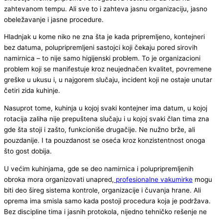
zahtevanom tempu. Ali sve to i zahteva jasnu organizaciju, jasno
obeležavanje i jasne procedure.
Hladnjak u kome niko ne zna šta je kada pripremljeno, kontejneri
bez datuma, polupripremljeni sastojci koji čekaju pored sirovih
namirnica – to nije samo higijenski problem. To je organizacioni
problem koji se manifestuje kroz neujednačen kvalitet, povremene
greške u ukusu i, u najgorem slučaju, incident koji ne ostaje unutar
četiri zida kuhinje.
Nasuprot tome, kuhinja u kojoj svaki kontejner ima datum, u kojoj
rotacija zaliha nije prepuštena slučaju i u kojoj svaki član tima zna
gde šta stoji i zašto, funkcioniše drugačije. Ne nužno brže, ali
pouzdanije. I ta pouzdanost se oseća kroz konzistentnost onoga
što gost dobija.
U većim kuhinjama, gde se deo namirnica i polupripremljenih
obroka mora organizovati unapred,
profesionalne vakumirke
mogu
biti deo šireg sistema kontrole, organizacije i čuvanja hrane. Ali
oprema ima smisla samo kada postoji procedura koja je podržava.
Bez discipline tima i jasnih protokola, nijedno tehničko rešenje ne