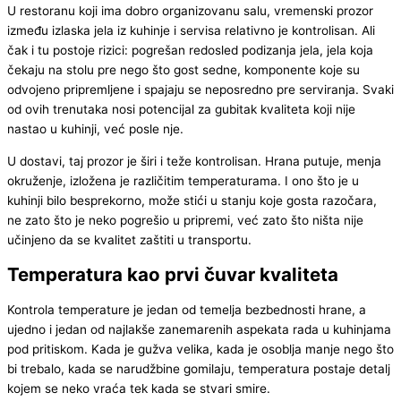
U restoranu koji ima dobro organizovanu salu, vremenski prozor
između izlaska jela iz kuhinje i servisa relativno je kontrolisan. Ali
čak i tu postoje rizici: pogrešan redosled podizanja jela, jela koja
čekaju na stolu pre nego što gost sedne, komponente koje su
odvojeno pripremljene i spajaju se neposredno pre serviranja. Svaki
od ovih trenutaka nosi potencijal za gubitak kvaliteta koji nije
nastao u kuhinji, već posle nje.
U dostavi, taj prozor je širi i teže kontrolisan. Hrana putuje, menja
okruženje, izložena je različitim temperaturama. I ono što je u
kuhinji bilo besprekorno, može stići u stanju koje gosta razočara,
ne zato što je neko pogrešio u pripremi, već zato što ništa nije
učinjeno da se kvalitet zaštiti u transportu.
Temperatura kao prvi čuvar kvaliteta
Kontrola temperature je jedan od temelja bezbednosti hrane, a
ujedno i jedan od najlakše zanemarenih aspekata rada u kuhinjama
pod pritiskom. Kada je gužva velika, kada je osoblja manje nego što
bi trebalo, kada se narudžbine gomilaju, temperatura postaje detalj
kojem se neko vraća tek kada se stvari smire.