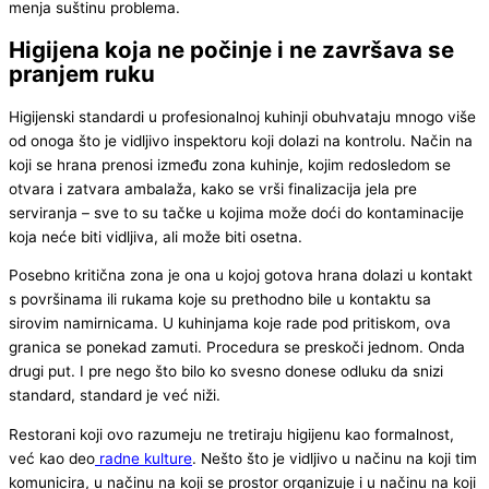
menja suštinu problema.
Higijena koja ne počinje i ne završava se
pranjem ruku
Higijenski standardi u profesionalnoj kuhinji obuhvataju mnogo više
od onoga što je vidljivo inspektoru koji dolazi na kontrolu. Način na
koji se hrana prenosi između zona kuhinje, kojim redosledom se
otvara i zatvara ambalaža, kako se vrši finalizacija jela pre
serviranja – sve to su tačke u kojima može doći do kontaminacije
koja neće biti vidljiva, ali može biti osetna.
Posebno kritična zona je ona u kojoj gotova hrana dolazi u kontakt
s površinama ili rukama koje su prethodno bile u kontaktu sa
sirovim namirnicama. U kuhinjama koje rade pod pritiskom, ova
granica se ponekad zamuti. Procedura se preskoči jednom. Onda
drugi put. I pre nego što bilo ko svesno donese odluku da snizi
standard, standard je već niži.
Restorani koji ovo razumeju ne tretiraju higijenu kao formalnost,
već kao deo
radne kulture
. Nešto što je vidljivo u načinu na koji tim
komunicira, u načinu na koji se prostor organizuje i u načinu na koji