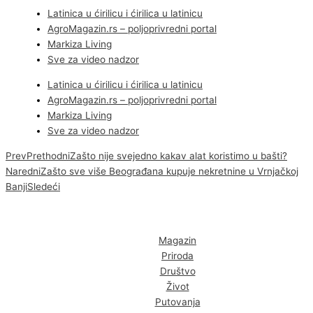
Latinica u ćirilicu i ćirilica u latinicu
AgroMagazin.rs – poljoprivredni portal
Markiza Living
Sve za video nadzor
Latinica u ćirilicu i ćirilica u latinicu
AgroMagazin.rs – poljoprivredni portal
Markiza Living
Sve za video nadzor
Prev
Prethodni
Zašto nije svejedno kakav alat koristimo u bašti?
Naredni
Zašto sve više Beograđana kupuje nekretnine u Vrnjačkoj
Banji
Sledeći
Magazin
Priroda
Društvo
Život
Putovanja