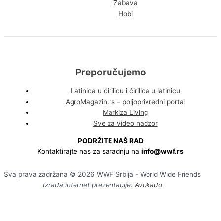
Zabava
Hobi
Preporučujemo
Latinica u ćirilicu i ćirilica u latinicu
AgroMagazin.rs – poljoprivredni portal
Markiza Living
Sve za video nadzor
PODRŽITE NAŠ RAD
Kontaktirajte nas za saradnju na
info@wwf.rs
Sva prava zadržana © 2026 WWF Srbija - World Wide Friends
Izrada internet prezentacije:
Avokado