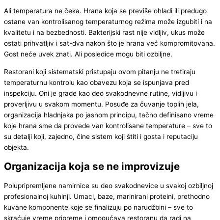
Ali temperatura ne čeka. Hrana koja se previše ohladi ili predugo
ostane van kontrolisanog temperaturnog režima može izgubiti i na
kvalitetu i na bezbednosti. Bakterijski rast nije vidljiv, ukus može
ostati prihvatljiv i sat-dva nakon što je hrana već kompromitovana.
Gost neće uvek znati. Ali posledice mogu biti ozbiljne.
Restorani koji sistematski pristupaju ovom pitanju ne tretiraju
temperaturnu kontrolu kao obavezu koja se ispunjava pred
inspekciju. Oni je grade kao deo svakodnevne rutine, vidljivu i
proverljivu u svakom momentu. Posuđe za čuvanje toplih jela,
organizacija hladnjaka po jasnom principu, tačno definisano vreme
koje hrana sme da provede van kontrolisane temperature – sve to
su detalji koji, zajedno, čine sistem koji štiti i gosta i reputaciju
objekta.
Organizacija koja se ne improvizuje
Polupripremljene namirnice su deo svakodnevice u svakoj ozbiljnoj
profesionalnoj kuhinji. Umaci, baze, marinirani proteini, prethodno
kuvane komponente koje se finalizuju po narudžbini – sve to
skraćuje vreme pripreme i omogućava restoranu da radi na