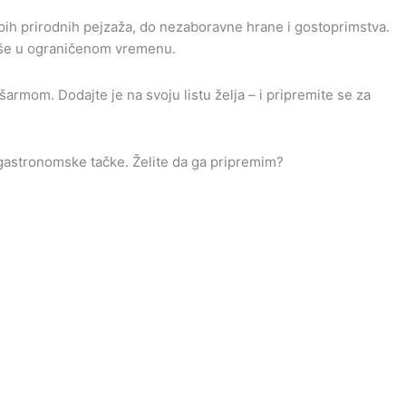
lepih prirodnih pejzaža, do nezaboravne hrane i gostoprimstva.
 više u ograničenom vremenu.
šarmom. Dodajte je na svoju listu želja – i pripremite se za
i gastronomske tačke. Želite da ga pripremim?