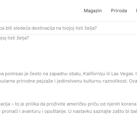
Magazin
Priroda
 biti sledeća destinacija na tvojoj listi želja?
oj listi želja?
 pomisao je često na zapadnu obalu, Kaliforniju ili Las Vegas. I
kularne prirodne pejzaže i jedinstvenu kulturnu raznolikost. Ova
acija – to je prilika da proživite američku priču od njenih kore
 pronaći i avanturu i opuštanje. U nastavku saznajte zašto bi ba