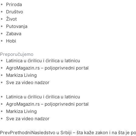
Priroda
Društvo
Život
Putovanja
Zabava
Hobi
Preporučujemo
Latinica u ćirilicu i ćirilica u latinicu
AgroMagazin.rs – poljoprivredni portal
Markiza Living
Sve za video nadzor
Latinica u ćirilicu i ćirilica u latinicu
AgroMagazin.rs – poljoprivredni portal
Markiza Living
Sve za video nadzor
Prev
Prethodni
Nasledstvo u Srbiji – šta kaže zakon i na šta je p