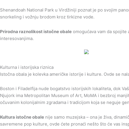
Shenandoah National Park u Virdžiniji poznat je po svojim pano
snorkeling i vožnju brodom kroz tirkizne vode.
Prirodna raznolikost istočne obale
omogućava vam da spojite ak
interesovanjima.
Kulturna i istorijska riznica
Istočna obala je kolevka američke istorije i kulture. Ovde se n
Boston i Filadelfija nude bogatstvo istorijskih lokaliteta, dok 
Njujork ima Metropolitan Museum of Art, MoMA i bezbroj manjih 
očuvanim kolonijalnim zgradama i tradicijom koja se neguje ge
Kultura istočne obale
nije samo muzejska – ona je živa, dinamična
savremene pop kulture, ovde ćete pronaći nešto što će vas inspi