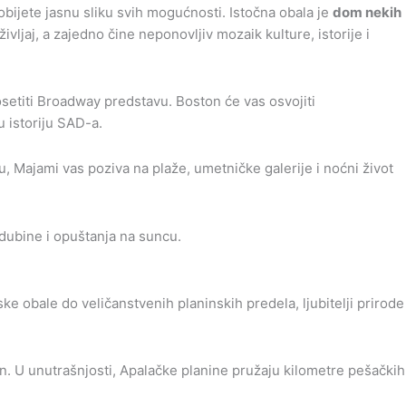
ijete jasnu sliku svih mogućnosti. Istočna obala je
dom nekih
ivljaj, a zajedno čine neponovljiv mozaik kulture, istorije i
osetiti Broadway predstavu. Boston će vas osvojiti
 istoriju SAD-a.
gu, Majami vas poziva na plaže, umetničke galerije i noćni život
dubine i opuštanja na suncu.
e obale do veličanstvenih planinskih predela, ljubitelji prirode
. U unutrašnjosti, Apalačke planine pružaju kilometre pešačkih