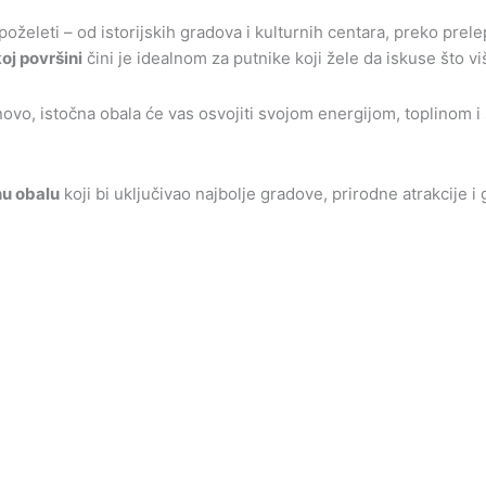
poželeti – od istorijskih gradova i kulturnih centara, preko pre
oj površini
čini je idealnom za putnike koji žele da iskuse što
 novo, istočna obala će vas osvojiti svojom energijom, toplinom i 
nu obalu
koji bi uključivao najbolje gradove, prirodne atrakcije 