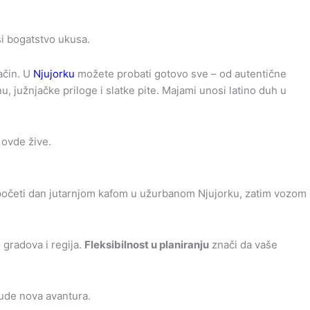
osi bogatstvo ukusa.
ačin. U
Njujorku
možete probati gotovo sve – od autentične
, južnjačke priloge i slatke pite. Majami unosi latino duh u
 ovde žive.
započeti dan jutarnjom kafom u užurbanom Njujorku, zatim vozom
 gradova i regija.
Fleksibilnost u planiranju
znači da vaše
bude nova avantura.