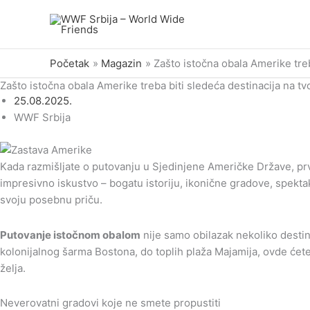
Pređi
na
sadržaj
Početak
Magazin
Zašto istočna obala Amerike treba
Zašto istočna obala Amerike treba biti sledeća destinacija na tvoj
25.08.2025.
WWF Srbija
Kada razmišljate o putovanju u Sjedinjene Američke Države, prva
impresivno iskustvo – bogatu istoriju, ikonične gradove, spekta
svoju posebnu priču.
Putovanje istočnom obalom
nije samo obilazak nekoliko destin
kolonijalnog šarma Bostona, do toplih plaža Majamija, ovde ćete
želja.
Neverovatni gradovi koje ne smete propustiti