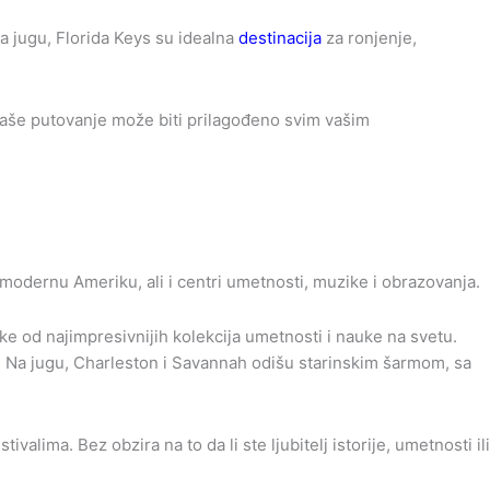
a jugu, Florida Keys su idealna
destinacija
za ronjenje,
vaše putovanje može biti prilagođeno svim vašim
 modernu Ameriku, ali i centri umetnosti, muzike i obrazovanja.
ke od najimpresivnijih kolekcija umetnosti i nauke na svetu.
a. Na jugu, Charleston i Savannah odišu starinskim šarmom, sa
alima. Bez obzira na to da li ste ljubitelj istorije, umetnosti ili