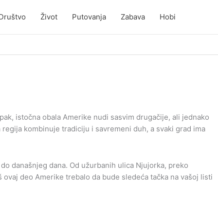
Društvo
Život
Putovanja
Zabava
Hobi
pak, istočna obala Amerike nudi sasvim drugačije, ali jednako
 regija kombinuje tradiciju i savremeni duh, a svaki grad ima
na do današnjeg dana. Od užurbanih ulica Njujorka, preko
š ovaj deo Amerike trebalo da bude sledeća tačka na vašoj listi