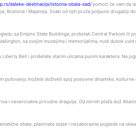
top.rs/daleke-destinacije/istocna-obala-sad/
pomoći će vam da dob
ije, Bostona i Majamija. Svaki od njih pruža potpuno drugačiji dož
gledu sa Empire State Buildinga, prošetati Central Parkom ili p
Vašington, sa svojim muzejima i memorijalima, nudi dubok uvid u
te Liberty Bell i prošetate starim ulicama punim karaktera. Na ju
m putovanju možete doživeti spoj poslovne dinamike, kulturne 
va i neverovatne prirodne dragulje. Od mirnih plaža duž Atlantsk
amatične obale, planinske staze i nezaboravne poglede na okean