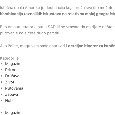
Istočna obala Amerike je destinacija koja pruža sve što možete 
Kombinacija raznolikih iskustava na relativno maloj geografsk
Bilo da putujete prvi put u SAD ili se vraćate da otkrijete nešto
putovanje koje ćete dugo pamtiti.
Ako želite, mogu vam sada napraviti i
detaljan itinerer za istoč
Kategorije
Magazin
Priroda
Društvo
Život
Putovanja
Zabava
Hobi
Magazin