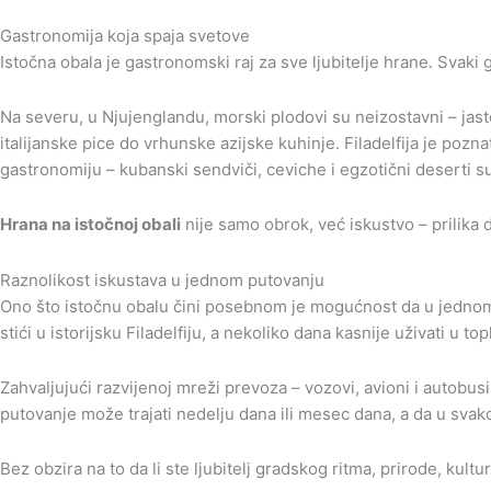
Gastronomija koja spaja svetove
Istočna obala je gastronomski raj za sve ljubitelje hrane. Svaki 
Na severu, u Njujenglandu, morski plodovi su neizostavni – jasto
italijanske pice do vrhunske azijske kuhinje. Filadelfija je poz
gastronomiju – kubanski sendviči, ceviche i egzotični deserti
Hrana na istočnoj obali
nije samo obrok, već iskustvo – prilika d
Raznolikost iskustava u jednom putovanju
Ono što istočnu obalu čini posebnom je mogućnost da u jedn
stići u istorijsku Filadelfiju, a nekoliko dana kasnije uživati u to
Zahvaljujući razvijenoj mreži prevoza – vozovi, avioni i autobus
putovanje može trajati nedelju dana ili mesec dana, a da u svako
Bez obzira na to da li ste ljubitelj gradskog ritma, prirode, ku