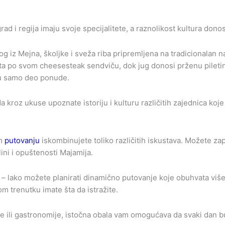
grad i regija imaju svoje specijalitete, a raznolikost kultura don
g iz Mejna, školjke i sveža riba pripremljena na tradicionalan n
nata po svom cheesesteak sendviču, dok jug donosi prženu piletinu
 su samo deo ponude.
a kroz ukuse upoznate istoriju i kulturu različitih zajednica koje
om
putovanju
iskombinujete toliko različitih iskustava. Možete 
plini i opuštenosti Majamija.
i – lako možete planirati dinamično putovanje koje obuhvata više
m trenutku imate šta da istražite.
lture ili gastronomije, istočna obala vam omogućava da svaki dan 