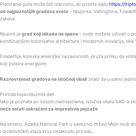
Planiranje puta može biti izazovno, ali poseta sajtu
https://trip
od najpoznatijih gradova sveta
– Njujorka, Vašingtona, Filadelf
zabave.
Njujork je
grad koji nikada ne spava
– ovde možete uživati u po
kombinacijom kolonijalne arhitekture i modernih inovacija, dok 
Filadelfija, kolevka američke nezavisnosti, pruža priliku da vidi
koji pulsira energijom.
Raznovrsnost gradova na istočnoj obali
znači da u samo jedno
Priroda koja oduzima dah
Iako je poznata po svojim metropolama, istočna obala SAD-a skri
neće ostati uskraćeni za impresivne pejzaže
.
Na severu, Acadia National Park u saveznoj državi Mejn nudi dr
i biciklističkih staza kroz netaknutu prirodu.