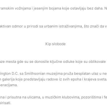
ramskim vožnjama i jesenjim bojama koje ostavljaju bez daha. N
tivan odmor u prirodi sa urbanim istraživanjima, što znači da 
alaze mesta gde su se donosile ključne odluke koje su oblikovale
Vašington D.C. sa Smithsonian muzejima pruža besplatan ulaz u ne
galerija koje predstavljaju radove iz svih epoha i krajeva svet
neracijama.
 i prisutna na ulicama, u muzičkim klubovima, pozorištima i festiv
risati.