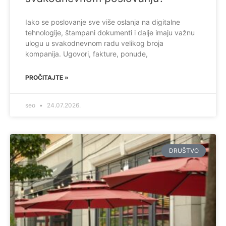
Iako se poslovanje sve više oslanja na digitalne
tehnologije, štampani dokumenti i dalje imaju važnu
ulogu u svakodnevnom radu velikog broja
kompanija. Ugovori, fakture, ponude,
PROČITAJTE »
seo
24.07.2026.
DRUŠTVO