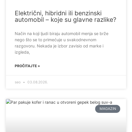
Električni, hibridni ili benzinski
automobil – koje su glavne razlike?
Način na koji ljudi biraju automobil menja se brže
nego što se to primećuje u svakodnevnom
razgovoru. Nekada je izbor zavisio od marke i
izgleda,
PROČITAJTE »
seo
03.08.2026.
MAGAZIN