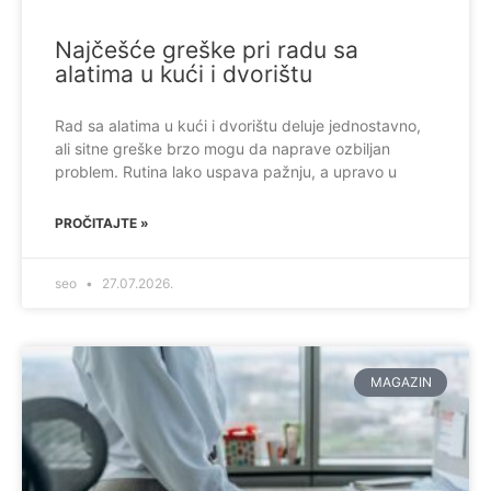
Najčešće greške pri radu sa
alatima u kući i dvorištu
Rad sa alatima u kući i dvorištu deluje jednostavno,
ali sitne greške brzo mogu da naprave ozbiljan
problem. Rutina lako uspava pažnju, a upravo u
PROČITAJTE »
seo
27.07.2026.
MAGAZIN