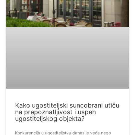
Kako ugostiteljski suncobrani utiču
na prepoznatljivost i uspeh
ugostiteljskog objekta?
Konkurencija u ugostiteljstvu danas je veća nego