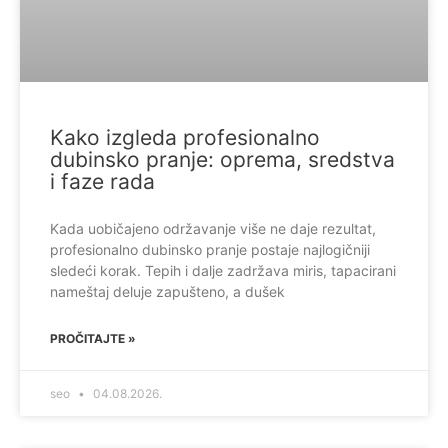
Kako izgleda profesionalno
dubinsko pranje: oprema, sredstva
i faze rada
Kada uobičajeno održavanje više ne daje rezultat,
profesionalno dubinsko pranje postaje najlogičniji
sledeći korak. Tepih i dalje zadržava miris, tapacirani
nameštaj deluje zapušteno, a dušek
PROČITAJTE »
seo
04.08.2026.