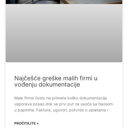
Najčešće greške malih firmi u
vođenju dokumentacije
Male firme često ne primete koliko dokumentacija
usporava posao dok se prvi put ne suoče sa haosom
u papirima. Fakture, ugovori, potvrde o uplatama i
PROČITAJTE »