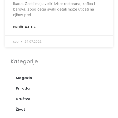
ikada. Gosti imaju veliki izbor restorana, kafića i
barova, zbog čega svaki detalj može uticati na
njihov prvi
PROČITAJTE »
seo
24.07.2026.
Kategorije
Magazin
Priroda
Društvo
Život