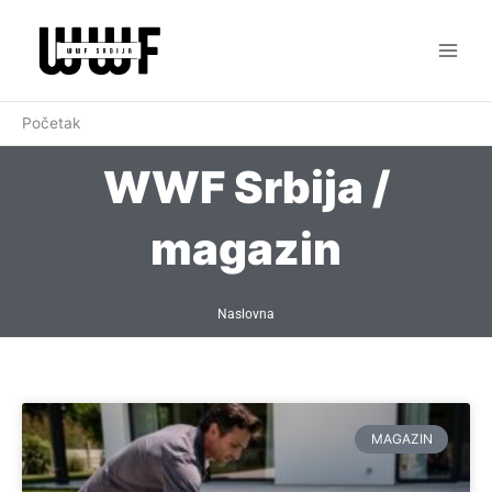
Pređi
na
sadržaj
Početak
WWF Srbija /
magazin
Naslovna
MAGAZIN