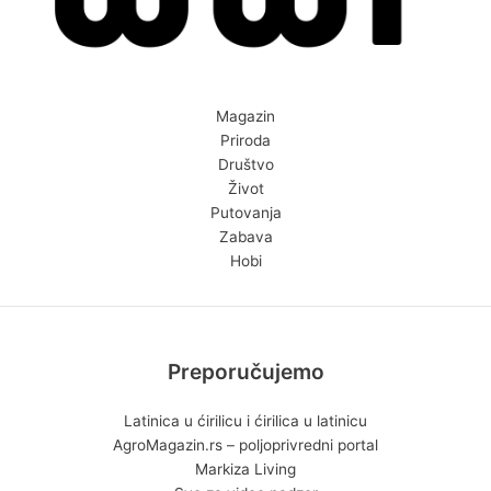
Magazin
Priroda
Društvo
Život
Putovanja
Zabava
Hobi
Preporučujemo
Latinica u ćirilicu i ćirilica u latinicu
AgroMagazin.rs – poljoprivredni portal
Markiza Living