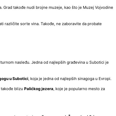
ima. Grad takođe nudi brojne muzeje, kao što je Muzej Vojvodine
ati različite sorte vina. Takođe, ne zaboravite da probate
ulturnom nasleđu. Jedna od najlepših građevina u Subotici je
ogu u Subotici
, koja je jedna od najlepših sinagoga u Evropi.
 takođe blizu
Palićkog jezera
, koje je popularno mesto za