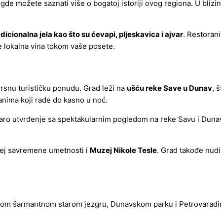
e možete saznati više o bogatoj istoriji ovog regiona. U blizini
adicionalna jela kao što su ćevapi, pljeskavica i ajvar
. Restoran
e lokalna vina tokom vaše posete.
vrsnu turističku ponudu. Grad leži na
ušću reke Save u Dunav
, 
anima koji rade do kasno u noć.
taro utvrđenje sa spektakularnim pogledom na reke Savu i Duna
zej savremene umetnosti i
Muzej Nikole Tesle
. Grad takođe nudi
o svom šarmantnom starom jezgru, Dunavskom parku i Petrovaradi