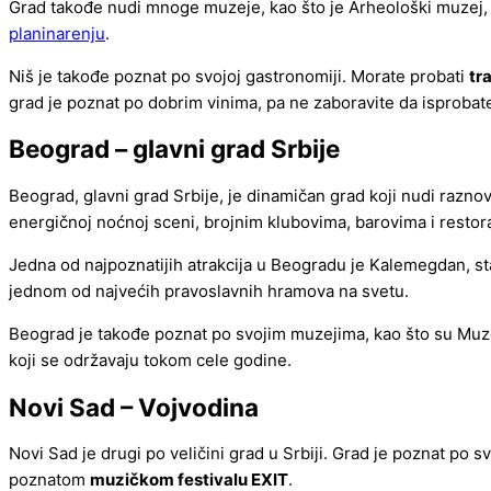
Grad takođe nudi mnoge muzeje, kao što je Arheološki muzej, gd
planinarenju
.
Niš je takođe poznat po svojoj gastronomiji. Morate probati
tr
grad je poznat po dobrim vinima, pa ne zaboravite da isprobat
Beograd – glavni grad Srbije
Beograd, glavni grad Srbije, je dinamičan grad koji nudi razno
energičnoj noćnoj sceni, brojnim klubovima, barovima i restor
Jedna od najpoznatijih atrakcija u Beogradu je Kalemegdan, s
jednom od najvećih pravoslavnih hramova na svetu.
Beograd je takođe poznat po svojim muzejima, kao što su Mu
koji se održavaju tokom cele godine.
Novi Sad – Vojvodina
Novi Sad je drugi po veličini grad u Srbiji. Grad je poznat p
poznatom
muzičkom festivalu EXIT
.