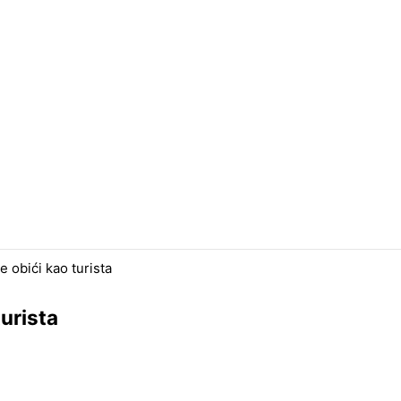
e obići kao turista
turista