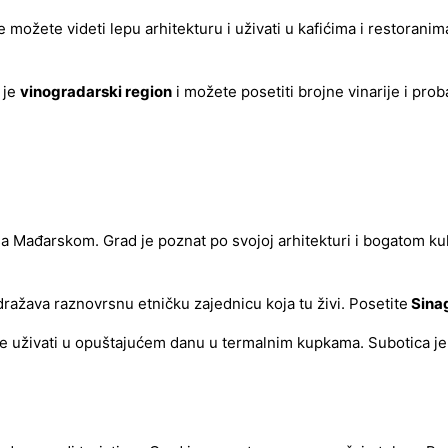
e možete videti lepu arhitekturu i uživati u kafićima i restoran
 je
vinogradarski region
i možete posetiti brojne vinarije i prob
e sa Mađarskom. Grad je poznat po svojoj arhitekturi i bogatom k
ažava raznovrsnu etničku zajednicu koja tu živi. Posetite
Sinag
e uživati u opuštajućem danu u termalnim kupkama. Subotica je