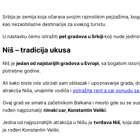
Srbija je zemlja koja očarava svojim raznolikim pejzažima, bog
kao nezaobilazne destinacije za svakog turistu.
U nastavku ćemo istražiti
pet gradova u Srbiji
koji nude jedins
Niš – tradicija ukusa
Niš je
jedan od najstarijih gradova u Evropi
, sa bogatom istori
potrebne godine.
Ali kako biste iole ubrzali sam obilazak i upoznavanje grada, 
atrakcija Niša, unajmite vodiča i
potražite rent a car ponudu s
Ovaj grad se smatra začetnikom Balkana i mesto gde su se susre
rođen najpoznatiji
rimski car, Konstantin Veliki
.
Jedna od najpoznatijih atrakcija u Nišu je
tvrđava Niš
, koja da
je rođen Konstantin Veliki.