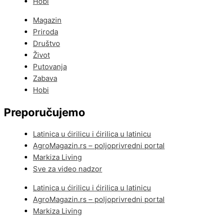
Hobi
Magazin
Priroda
Društvo
Život
Putovanja
Zabava
Hobi
Preporučujemo
Latinica u ćirilicu i ćirilica u latinicu
AgroMagazin.rs – poljoprivredni portal
Markiza Living
Sve za video nadzor
Latinica u ćirilicu i ćirilica u latinicu
AgroMagazin.rs – poljoprivredni portal
Markiza Living