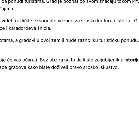
oga da ponudi turistima. Grad je poznat po svom značaju tokom P
đajima.
 videti različite eksponate vezane za srpsku kulturu i istoriju.
ce i karađorđeva šnicla.
potama, a gradovi u ovoj zemlji nude raznoliku turističku ponudu
e će vas očarati. Bez obzira na to da li ste zaljubljenik u
istorij
lepe gradove kako biste doživeli pravo srpsko iskustvo.