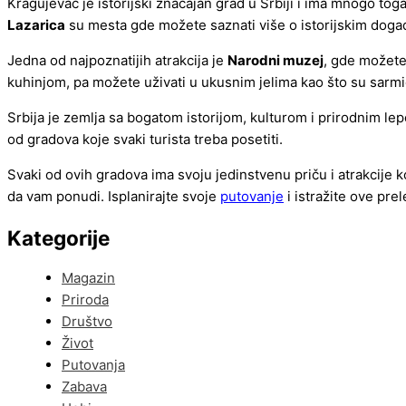
Kragujevac je istorijski značajan grad u Srbiji i ima mnogo t
Lazarica
su mesta gde možete saznati više o istorijskim doga
Jedna od najpoznatijih atrakcija je
Narodni muzej
, gde možete
kuhinjom, pa možete uživati u ukusnim jelima kao što su sarmi
Srbija je zemlja sa bogatom istorijom, kulturom i prirodnim le
od gradova koje svaki turista treba posetiti.
Svaki od ovih gradova ima svoju jedinstvenu priču i atrakcije koj
da vam ponudi. Isplanirajte svoje
putovanje
i istražite ove pre
Kategorije
Magazin
Priroda
Društvo
Život
Putovanja
Zabava