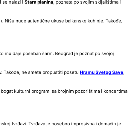
 se nalazi i
Stara planina
, poznata po svojim skijalištima i
i u Nišu nude autentične ukuse balkanske kuhinje. Takođe,
što mu daje poseban šarm. Beograd je poznat po svojoj
v. Takođe, ne smete propustiti posetu
Hramu Svetog Save
,
 bogat kulturni program, sa brojnim pozorištima i koncertima
nskoj tvrđavi. Tvrđava je posebno impresivna i domaćin je