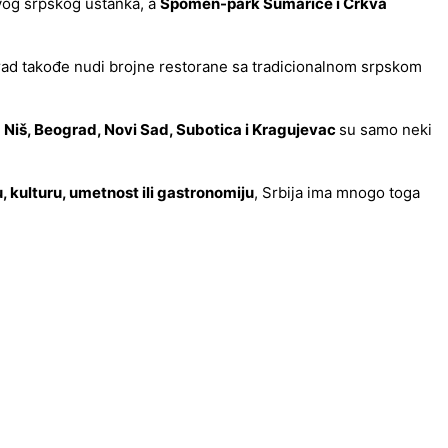
rvog srpskog ustanka, a
Spomen-park Šumarice i Crkva
 Grad takođe nudi brojne restorane sa tradicionalnom srpskom
.
Niš, Beograd, Novi Sad, Subotica i Kragujevac
su samo neki
u, kulturu, umetnost ili gastronomiju
, Srbija ima mnogo toga