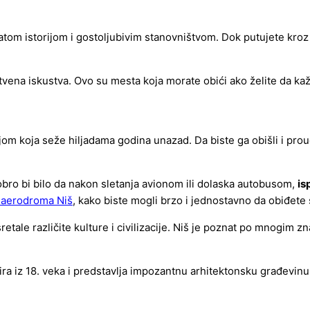
atom istorijom i gostoljubivim stanovništvom. Dok putujete kroz 
tvena iskustva. Ovo su mesta koja morate obići ako želite da kažet
jom koja seže hiljadama godina unazad. Da biste ga obišli i prouči
dobro bi bilo da nakon sletanja avionom ili dolaska autobusom,
is
a aerodroma Niš
, kako biste mogli brzo i jednostavno da obiđete
tale različite kulture i civilizacije. Niš je poznat po mnogim z
tira iz 18. veka i predstavlja impozantnu arhitektonsku građevin