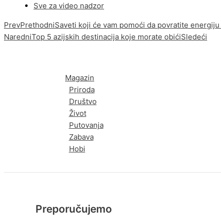
Sve za video nadzor
Prev
Prethodni
Saveti koji će vam pomoći da povratite energiju 
Naredni
Top 5 azijskih destinacija koje morate obići
Sledeći
Magazin
Priroda
Društvo
Život
Putovanja
Zabava
Hobi
Preporučujemo