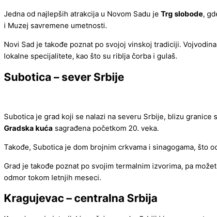
Jedna od najlepših atrakcija u Novom Sadu je
Trg slobode
, gd
i Muzej savremene umetnosti.
Novi Sad je takođe poznat po svojoj vinskoj tradiciji. Vojvodina
lokalne specijalitete, kao što su riblja čorba i gulaš.
Subotica – sever Srbije
Subotica je grad koji se nalazi na severu Srbije, blizu granic
Gradska kuća
sagrađena početkom 20. veka.
Takođe, Subotica je dom brojnim crkvama i sinagogama, što odr
Grad je takođe poznat po svojim termalnim izvorima, pa možet
odmor tokom letnjih meseci.
Kragujevac – centralna Srbija