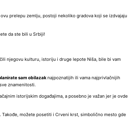
ovu prelepu zemlju, postoji nekoliko gradova koji se izdvajaju
e da ste bili u Srbiji!
li njegovu kulturu, istoriju i druge lepote Niša, bile bi vam
planirate sam obilazak
najpoznatijih ili vama najprivlačnijih
 sve znamenitosti.
načajnim istorijskim događajima, a posebno je važan jer je ovde
u. Takođe, možete posetiti i Crveni krst, simbolično mesto gde