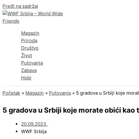
Pređi na sadržaj
Magazin
Priroda
Društvo
Život
Putovanja
Zabava
Hobi
Početak
Magazin
Putovanja
5 gradova u Srbiji koje morat
5 gradova u Srbiji koje morate obići kao 
20.09.2023.
WWF Srbija