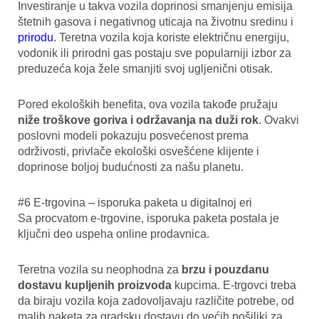
Investiranje u takva vozila doprinosi smanjenju emisija
štetnih gasova i negativnog uticaja na životnu sredinu i
prirodu
. Teretna vozila koja koriste električnu energiju,
vodonik ili prirodni gas postaju sve popularniji izbor za
preduzeća koja žele smanjiti svoj ugljenični otisak.
Pored ekoloških benefita, ova vozila takođe pružaju
niže troškove goriva i održavanja na duži rok
. Ovakvi
poslovni modeli pokazuju posvećenost prema
održivosti, privlače ekološki osvešćene klijente i
doprinose boljoj budućnosti za našu planetu.
#6 E-trgovina – isporuka paketa u digitalnoj eri
Sa procvatom e-trgovine, isporuka paketa postala je
ključni deo uspeha online prodavnica.
Teretna vozila su neophodna za
brzu i pouzdanu
dostavu kupljenih proizvoda
kupcima. E-trgovci treba
da biraju vozila koja zadovoljavaju različite potrebe, od
malih paketa za gradsku dostavu do većih pošiljki za