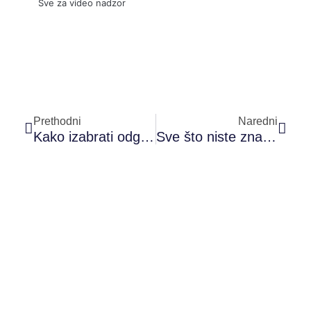
Sve za video nadzor
Prev
Sled
Prethodni
Naredni
Kako izabrati odgovarajući kupaći kostim?
Sve što niste znali o zubnim implantima