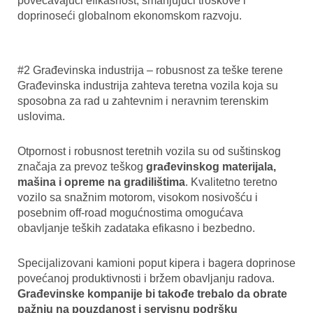
povećavajući efikasnost, smanjujući troškove i
doprinoseći globalnom ekonomskom razvoju.
#2 Građevinska industrija – robusnost za teške terene
Građevinska industrija zahteva teretna vozila koja su
sposobna za rad u zahtevnim i neravnim terenskim
uslovima.
Otpornost i robusnost teretnih vozila su od suštinskog
značaja za prevoz teškog
građevinskog materijala,
mašina i opreme na gradilištima
. Kvalitetno teretno
vozilo sa snažnim motorom, visokom nosivošću i
posebnim off-road mogućnostima omogućava
obavljanje teških zadataka efikasno i bezbedno.
Specijalizovani kamioni poput kipera i bagera doprinose
povećanoj produktivnosti i bržem obavljanju radova.
Građevinske kompanije bi takođe trebalo da obrate
pažnju na pouzdanost i servisnu podršku