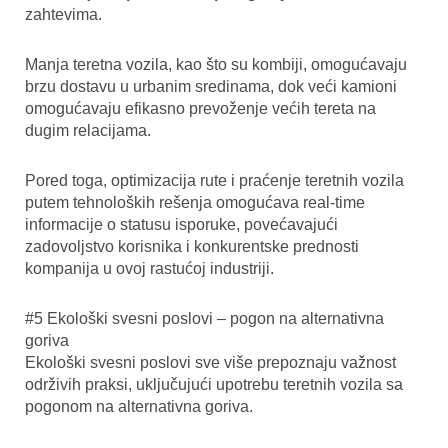
zahtevima.
Manja teretna vozila, kao što su kombiji, omogućavaju
brzu dostavu u urbanim sredinama, dok veći kamioni
omogućavaju efikasno prevoženje većih tereta na
dugim relacijama.
Pored toga, optimizacija rute i praćenje teretnih vozila
putem tehnoloških rešenja omogućava real-time
informacije o statusu isporuke, povećavajući
zadovoljstvo korisnika i konkurentske prednosti
kompanija u ovoj rastućoj industriji.
#5 Ekološki svesni poslovi – pogon na alternativna
goriva
Ekološki svesni poslovi sve više prepoznaju važnost
održivih praksi, uključujući upotrebu teretnih vozila sa
pogonom na alternativna goriva.