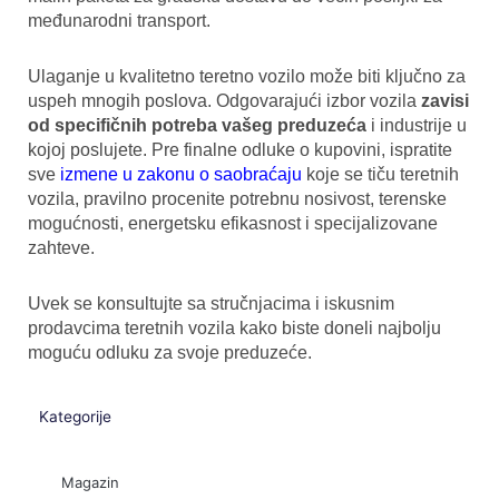
međunarodni transport.
Ulaganje u kvalitetno teretno vozilo može biti ključno za
uspeh mnogih poslova. Odgovarajući izbor vozila
zavisi
od specifičnih potreba vašeg preduzeća
i industrije u
kojoj poslujete. Pre finalne odluke o kupovini, ispratite
sve
izmene u zakonu o saobraćaju
koje se tiču teretnih
vozila, pravilno procenite potrebnu nosivost, terenske
mogućnosti, energetsku efikasnost i specijalizovane
zahteve.
Uvek se konsultujte sa stručnjacima i iskusnim
prodavcima teretnih vozila kako biste doneli najbolju
moguću odluku za svoje preduzeće.
Kategorije
Magazin