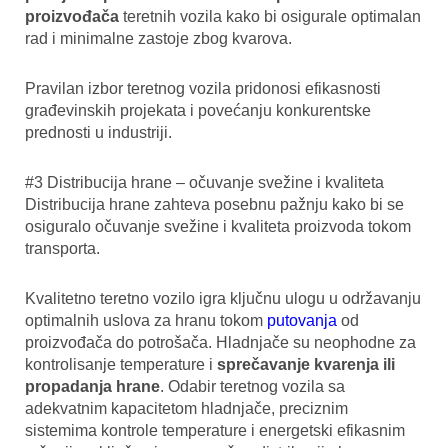
proizvođača
teretnih vozila kako bi osigurale optimalan
rad i minimalne zastoje zbog kvarova.
Pravilan izbor teretnog vozila pridonosi efikasnosti
građevinskih projekata i povećanju konkurentske
prednosti u industriji.
#3 Distribucija hrane – očuvanje svežine i kvaliteta
Distribucija hrane zahteva posebnu pažnju kako bi se
osiguralo očuvanje svežine i kvaliteta proizvoda tokom
transporta.
Kvalitetno teretno vozilo igra ključnu ulogu u održavanju
optimalnih uslova za hranu tokom
putovanja
od
proizvođača do potrošača. Hladnjače su neophodne za
kontrolisanje temperature i
sprečavanje kvarenja ili
propadanja hrane
. Odabir teretnog vozila sa
adekvatnim kapacitetom hladnjače, preciznim
sistemima kontrole temperature i energetski efikasnim