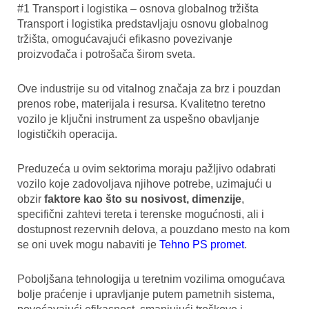
#1 Transport i logistika – osnova globalnog tržišta
Transport i logistika predstavljaju osnovu globalnog
tržišta, omogućavajući efikasno povezivanje
proizvođača i potrošača širom sveta.
Ove industrije su od vitalnog značaja za brz i pouzdan
prenos robe, materijala i resursa. Kvalitetno teretno
vozilo je ključni instrument za uspešno obavljanje
logističkih operacija.
Preduzeća u ovim sektorima moraju pažljivo odabrati
vozilo koje zadovoljava njihove potrebe, uzimajući u
obzir
faktore kao što su nosivost, dimenzije
,
specifični zahtevi tereta i terenske mogućnosti, ali i
dostupnost rezervnih delova, a pouzdano mesto na kom
se oni uvek mogu nabaviti je
Tehno PS promet
.
Poboljšana tehnologija u teretnim vozilima omogućava
bolje praćenje i upravljanje putem pametnih sistema,