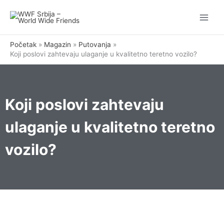
Pređi
na
sadržaj
Početak
Magazin
Putovanja
Koji poslovi zahtevaju ulaganje u kvalitetno teretno vozilo?
Koji poslovi zahtevaju
ulaganje u kvalitetno teretno
vozilo?