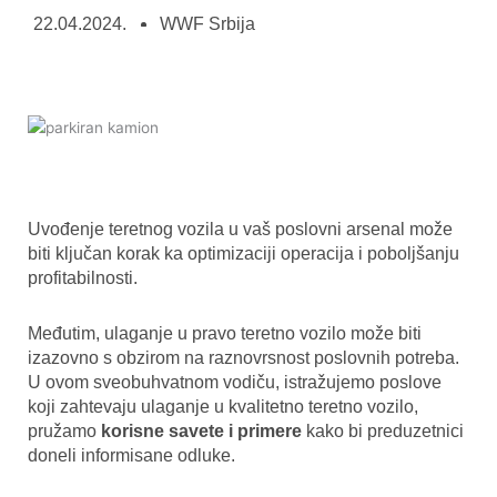
22.04.2024.
WWF Srbija
Uvođenje teretnog vozila u vaš poslovni arsenal može
biti ključan korak ka optimizaciji operacija i poboljšanju
profitabilnosti.
Međutim, ulaganje u pravo teretno vozilo može biti
izazovno s obzirom na raznovrsnost poslovnih potreba.
U ovom sveobuhvatnom vodiču, istražujemo poslove
koji zahtevaju ulaganje u kvalitetno teretno vozilo,
pružamo
korisne savete i primere
kako bi preduzetnici
doneli informisane odluke.