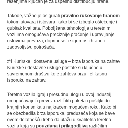
rešenjima ključan je za uspešnu distribuciju hrane.
Takođe, važno je osigurati
pravilno rukovanje hranom
tokom utovara i istovara, kako bi se izbeglo oštećenje i
gubitak kvaliteta. Poboljšana tehnologija u teretnim
vozilima omogućava preciznije praćenje i upravljanje
uslovima prevoza, doprinoseći sigurnosti hrane i
zadovoljstvu potrošača.
#4 Kurirske i dostavne usluge – brza isporuka na zahtev
Kurirske i dostavne usluge postale su ključne u
savremenom društvu koje zahteva brzu i efikasnu
isporuku na zahtev.
Teretna vozila igraju presudnu ulogu u ovoj industriji
omogućavajući prevoz različitih paketa i pošiljki do
krajnjih korisnika u najkraćem mogućem roku. Kako bi
se obezbedila brza isporuka, preduzeća koja se bave
ovom delatnošću treba da ulažu u kvalitetna teretna
vozila koja su
pouzdana i prilagodljiva
različitim