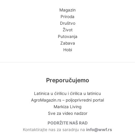
Magazin
Priroda
Društvo
Život
Putovanja
Zabava
Hobi
Preporučujemo
Latinica u ćirilicu i ćirilica u latinicu
AgroMagazin.rs – poljoprivredni portal
Markiza Living
Sve za video nadzor
PODRŽITE NAŠ RAD
Kontaktirajte nas za saradnju na
info@wwf.rs