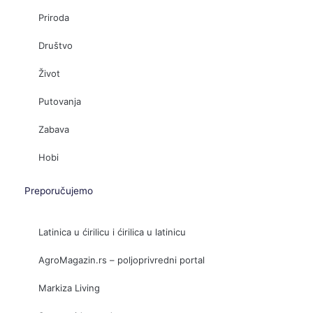
Priroda
Društvo
Život
Putovanja
Zabava
Hobi
Preporučujemo
Latinica u ćirilicu i ćirilica u latinicu
AgroMagazin.rs – poljoprivredni portal
Markiza Living