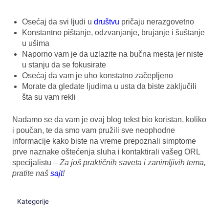
Osećaj da svi ljudi u
društvu
pričaju nerazgovetno
Konstantno pištanje, odzvanjanje, brujanje i šuštanje
u ušima
Naporno vam je da uzlazite na bučna mesta jer niste
u stanju da se fokusirate
Osećaj da vam je uho konstatno začepljeno
Morate da gledate ljudima u usta da biste zaključili
šta su vam rekli
Nadamo se da vam je ovaj blog tekst bio koristan, koliko
i poučan, te da smo vam pružili sve neophodne
informacije kako biste na vreme prepoznali simptome
prve naznake oštećenja sluha i kontaktirali vašeg ORL
specijalistu –
Za još praktičnih saveta i zanimljivih tema,
pratite naš
sajt
!
Kategorije