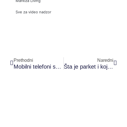
Markiza Living
Sve za video nadzor
Prev
Sled
Prethodni
Naredni
Mobilni telefoni sa najboljim kamerama za nezaboravne fotografije
Šta je parket i koje vrste parketa postoje?