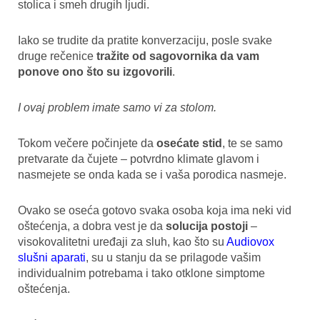
stolica i smeh drugih ljudi.
Iako se trudite da pratite konverzaciju, posle svake
druge rečenice
tražite od sagovornika da vam
ponove ono što su izgovorili
.
I ovaj problem imate samo vi za stolom.
Tokom večere počinjete da
osećate stid
, te se samo
pretvarate da čujete – potvrdno klimate glavom i
nasmejete se onda kada se i vaša porodica nasmeje.
Ovako se oseća gotovo svaka osoba koja ima neki vid
oštećenja, a dobra vest je da
solucija postoji
–
visokovalitetni uređaji za sluh, kao što su
Audiovox
slušni aparati
, su u stanju da se prilagode vašim
individualnim potrebama i tako otklone simptome
oštećenja.