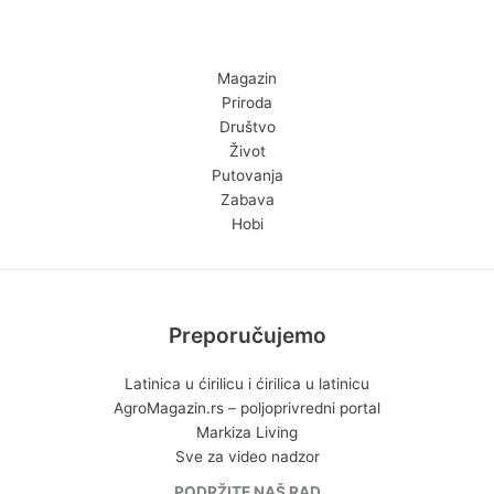
Magazin
Priroda
Društvo
Život
Putovanja
Zabava
Hobi
Preporučujemo
Latinica u ćirilicu i ćirilica u latinicu
AgroMagazin.rs – poljoprivredni portal
Markiza Living
Sve za video nadzor
PODRŽITE NAŠ RAD