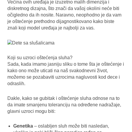
Većina ovih uređaja je izuzetno malih dimenzija i
diskretnog dizajna, što znači da vašoj okolini neće biti
očigledno da ih nosite. Naravno, neophodno je da vam
je oštećenje prethodno dijagnostikovano kako biste
znali koji model uređaja je najbolji za vas.
Koji su uzroci oštećenja sluha?
Sada, kada imamo jasniju sliku o tome šta je oštećenje i
kako ono može uticati na naš svakodnevni život,
možemo se pozabaviti uzrocima nagluvosti kod dece i
odraslih.
Dakle, kako se gubitak i oštećenje sluha odnose na to
da imate smanjenu toleranciju na određene nadražaje,
glavni uzroci mogu biti:
Genetika
– oslabljen sluh može biti nasledan,