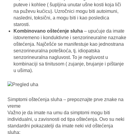
puteve i kohlee ( šupljina unutar ušne kosti koja liči
na puževu kućicu). Uzročnici mogu biti autoimuni,
nasledni, toksični, a mogu biti i kao posledica
starosti.
Kombinovano oštećenje sluha
– upućuje da imate
istovremeno i konduktivne i senzorineuralne naznake
oštećenja. Najčešće se manifestuje kao jednostrana
senzorineuralna poteškoća, tj. idiopatska
senzorineuralna nagluvost. To je negluvost u
kombinaciji sa tinitusom ( zujanje, brujanje i pištanje
u ušima).
Simptomi oštećenja sluha – prepoznajte prve znake na
vreme
Važno je da imate na umu da simptomi mogu biti
individualni, u zavisnosti od tipa oštećenja. Ovo su neki
standardni pokazatelji da imate neki vid oštećenja
sluha: