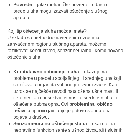
Povrede
– jake mehaničke povrede i udarci u
predelu uha mogu izazvati oštećenje slušnog
aparata.
Koji tip oštećenja sluha možda imate?
U skladu sa prethodno navedenim uzrocima i
zahvaćenom regionu slušnog aparata, možemo
razlikovati konduktivno, senzorineuralno i kombinovano
oštećenje sluha:
Konduktivno oštećenje sluha
– ukazuje na
probleme u predelu spoljašnjeg ili srednjeg uha koji
sprečavaju organ da valjano proizvodi zvuke. Kao
uzrok se najčešće navodi nataložena ušna mast ili
cerumen, ali i prisustvo tečnosti u srednjem uhu ili
oštećena bubna opna. Ovi
problemi su obično
rešivi
, a njihovo javljanje je gotovo standardna
pojava u društvu.
Senzorineuralno oštećenje sluha
– ukazuje na
nepravilno funkcionisanje slušnog živca, ali i slušnih