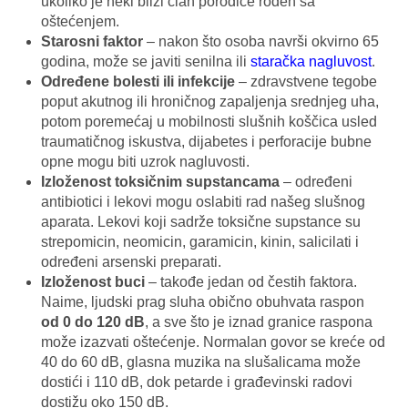
ukoliko je neki bliži član porodice rođen sa
oštećenjem.
Starosni faktor
– nakon što osoba navrši okvirno 65
godina, može se javiti senilna ili
staračka nagluvost
.
Određene bolesti ili infekcije
– zdravstvene tegobe
poput akutnog ili hroničnog zapaljenja srednjeg uha,
potom poremećaj u mobilnosti slušnih koščica usled
traumatičnog iskustva, dijabetes i perforacije bubne
opne mogu biti uzrok nagluvosti.
Izloženost toksičnim supstancama
– određeni
antibiotici i lekovi mogu oslabiti rad našeg slušnog
aparata. Lekovi koji sadrže toksične supstance su
strepomicin, neomicin, garamicin, kinin, salicilati i
određeni arsenski preparati.
Izloženost buci
– takođe jedan od čestih faktora.
Naime, ljudski prag sluha obično obuhvata raspon
od 0 do 120 dB
, a sve što je iznad granice raspona
može izazvati oštećenje. Normalan govor se kreće od
40 do 60 dB, glasna muzika na slušalicama može
dostići i 110 dB, dok petarde i građevinski radovi
dostižu oko 150 dB.