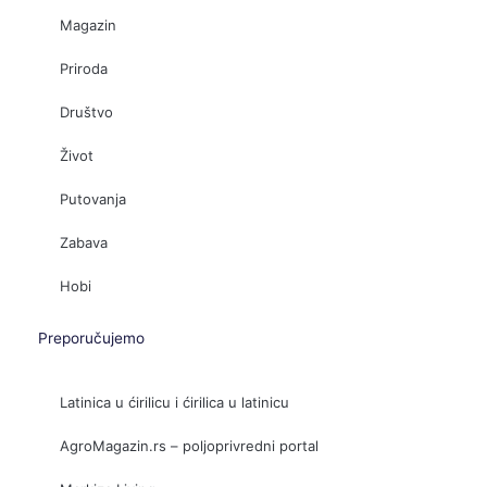
Magazin
Priroda
Društvo
Život
Putovanja
Zabava
Hobi
Preporučujemo
Latinica u ćirilicu i ćirilica u latinicu
AgroMagazin.rs – poljoprivredni portal