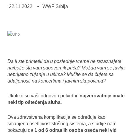
22.11.2022.
WWF Srbija
Da li ste primetili da u poslednje vreme ne razaznajete
najbolje šta vam sagovornik priča? Možda vam se javlja
neprijatno zujanje u ušima? Mučite se da čujete sa
udaljenosti na koncertima i javnim skupovima?
Ukoliko su vaši odgovori potvrdni,
najverovatnije imate
neki tip oštećenja sluha
.
Ova zdravstvena komplikacija se određuje kao
smanjena osetljivost slušnog sistema, a studije nam
pokazuju da
1 od 6 odraslih osoba oseća neki vid