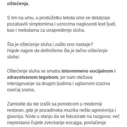
oštećenja
.
S tim na umu, u produžetku teksta smo se detaljnije
pozabavili simptomima i uzrocima nagluvosti kod ljudi,
kao i metodama za unapređenje sluha.
Šta je oštećenje sluha i zašto ono nastaje?
Hajde najpre da definišemo šta je tačno oštećenje
sluha:
Oštećenje sluha se smatra
istovremeno socijalnom i
zdravstvenom tegobom
, jer nam otežava
interagovanje sa drugim ljudima i uglavnom izaziva
osećaj srama.
Zamislite da ste izašli sa porodicom u moderniji
restoran, gde je pozadinska muzika nešto agresivnija i
glasnija. Niste u stanju da se fokusirate na razgovor, već
neprestano čujete zveckanje escajga, povlačenje