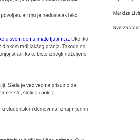
Markiza Liv
e povoljan, ali mu je nedostatak lako
Sve za vide
ko u svom domu imate ljubimca
. Ukoliko
m dlakom radi lakšeg pranja. Takođe ne
onjoj strani kako biste izbegli neželjeno
ciji. Sada je već veoma prisutno da
mer sto, stolica i polica.
r u studentskim domovima, iznajmljenim