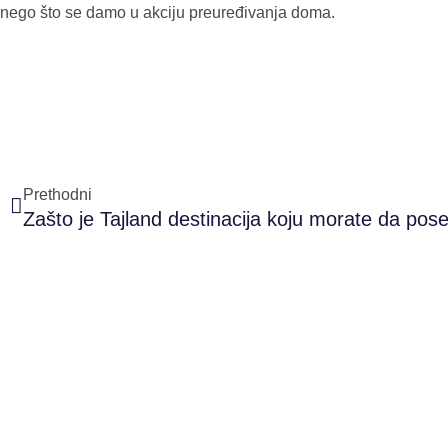
nego što se damo u akciju preuređivanja doma.
Prev
Prethodni
Zašto je Tajland destinacija koju morate da pose