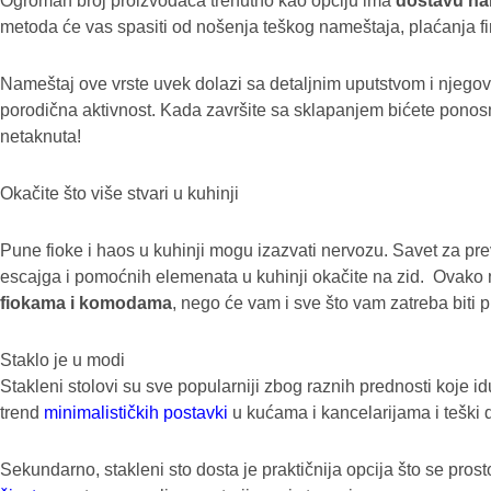
Ogroman broj proizvođača trenutno kao opciju ima
dostavu nam
metoda će vas spasiti od nošenja teškog nameštaja, plaćanja fir
Nameštaj ove vrste uvek dolazi sa detaljnim uputstvom i njegov
porodična aktivnost. Kada završite sa sklapanjem bićete ponosn
netaknuta!
Okačite što više stvari u kuhinji
Pune fioke i haos u kuhinji mogu izazvati nervozu. Savet za pre
escajga i pomoćnih elemenata u kuhinji okačite na zid. Ovako
fiokama i komodama
, nego će vam i sve što vam zatreba biti 
Staklo je u modi
Stakleni stolovi su sve popularniji zbog raznih prednosti koje id
trend
minimalističkih postavki
u kućama i kancelarijama i teški d
Sekundarno, stakleni sto dosta je praktičnija opcija što se prosto