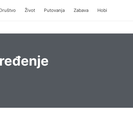
Društvo
Život
Putovanja
Zabava
Hobi
uređenje