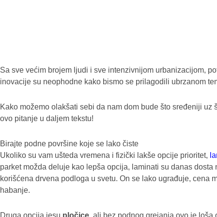
Sa sve većim brojem ljudi i sve intenzivnijom urbanizacijom, 
inovacije su neophodne kako bismo se prilagodili ubrzanom tem
Kako možemo olakšati sebi da nam dom bude što sređeniji uz š
ovo pitanje u daljem tekstu!
Birajte podne površine koje se lako čiste
Ukoliko su vam ušteda vremena i fizički lakše opcije prioritet,
la
parket možda deluje kao lepša opcija, laminati su danas dosta 
korišćena drvena podloga u svetu. On se lako ugrađuje, cena m
habanje.
Druga opcija jesu
pločice
, ali bez podnog grejanja ovo je loša o