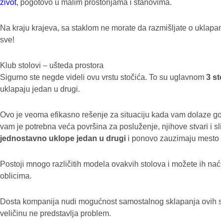
život
, pogotovo u malim prostorijama i stanovima.
Na kraju krajeva, sa staklom ne morate da razmišljate o uklapanj
sve!
Klub stolovi – ušteda prostora
Sigurno ste negde videli ovu vrstu stočića. To su uglavnom
3 s
uklapaju jedan u drugi.
Ovo je veoma efikasno rešenje za situaciju kada vam dolaze gosti
vam je potrebna veća površina za posluženje, njihove stvari i s
jednostavno uklope jedan u drugi
i ponovo zauzimaju mesto 
Postoji mnogo različitih modela ovakvih stolova i možete ih nać
oblicima.
Dosta kompanija nudi mogućnost samostalnog sklapanja ovih st
veličinu ne predstavlja problem.