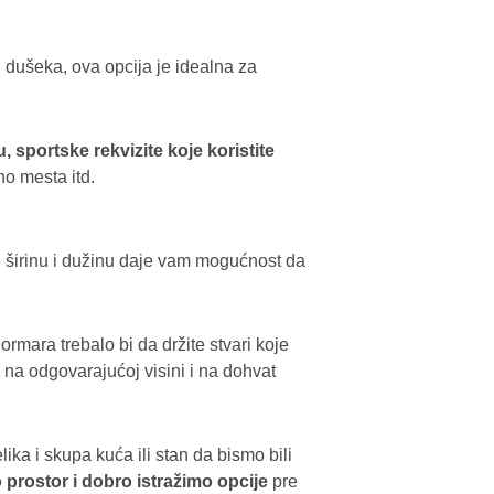
od dušeka, ova opcija je idealna za
 sportske rekvizite koje koristite
no mesta itd.
ne širinu i dužinu daje vam mogućnost da
ormara trebalo bi da držite stvari koje
e na odgovarajućoj visini i na dohvat
ka i skupa kuća ili stan da bismo bili
prostor i dobro istražimo opcije
pre