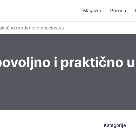
Magazin
Priroda
raktično uređenje domaćinstva
ovoljno i praktično 
Kategorije