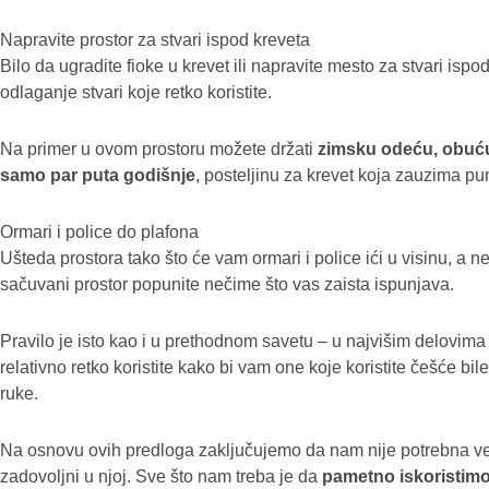
Napravite prostor za stvari ispod kreveta
Bilo da ugradite fioke u krevet ili napravite mesto za stvari isp
odlaganje stvari koje retko koristite.
Na primer u ovom prostoru možete držati
zimsku odeću, obuću,
samo par puta godišnje
, posteljinu za krevet koja zauzima pu
Ormari i police do plafona
Ušteda prostora tako što će vam ormari i police ići u visinu, a 
sačuvani prostor popunite nečime što vas zaista ispunjava.
Pravilo je isto kao i u prethodnom savetu – u najvišim delovima 
relativno retko koristite kako bi vam one koje koristite češće bil
ruke.
Na osnovu ovih predloga zaključujemo da nam nije potrebna veli
zadovoljni u njoj. Sve što nam treba je da
pametno iskoristimo 