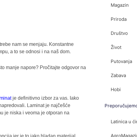
Magazin
Priroda
Društvo
potrebe nam se menjaju. Konstantne
Život
pu, a to se odnosi i na naš dom.
Putovanja
to manje napore? Pročitajte odgovor na
Zabava
Hobi
minat
je definitivno izbor za vas. Iako
napredovali. Laminat je najčešće
Preporučujem
u je niska i veoma je otporan na
Latinica u ćir
AgroMagazin.
pcija jer je to jako hladan materijal.