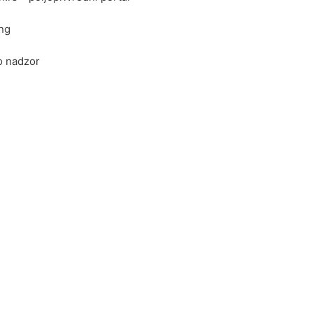
ing
o nadzor