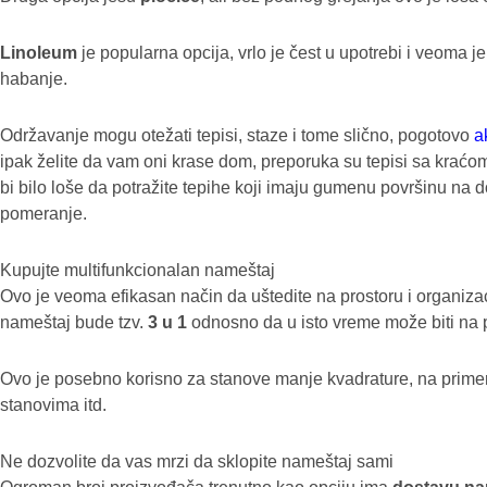
Linoleum
je popularna opcija, vrlo je čest u upotrebi i veoma j
habanje.
Održavanje mogu otežati tepisi, staze i tome slično, pogotovo
a
ipak želite da vam oni krase dom, preporuka su tepisi sa kraćo
bi bilo loše da potražite tepihe koji imaju gumenu površinu na d
pomeranje.
Kupujte multifunkcionalan nameštaj
Ovo je veoma efikasan način da uštedite na prostoru i organiza
nameštaj bude tzv.
3 u 1
odnosno da u isto vreme može biti na pri
Ovo je posebno korisno za stanove manje kvadrature, na prime
stanovima itd.
Ne dozvolite da vas mrzi da sklopite nameštaj sami