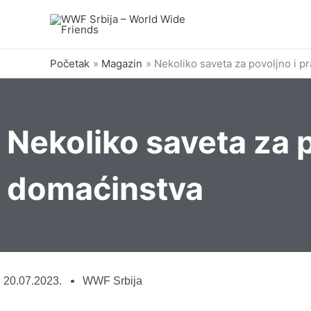
Pređi
na
sadržaj
Početak
Magazin
Nekoliko saveta za povoljno i p
Nekoliko saveta za p
domaćinstva
20.07.2023.
WWF Srbija