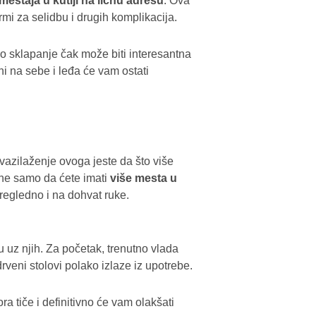
eštaja u kutiji na ličnu adresu
. Ova
mi za selidbu i drugih komplikacija.
o sklapanje čak može biti interesantna
i na sebe i leđa će vam ostati
vazilaženje ovoga jeste da što više
 ne samo da ćete imati
više mesta u
pregledno i na dohvat ruke.
u uz njih. Za početak, trenutno vlada
rveni stolovi polako izlaze iz upotrebe.
ra tiče i definitivno će vam olakšati