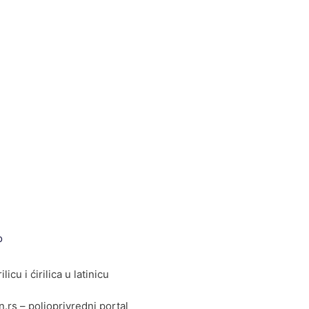
o
ilicu i ćirilica u latinicu
rs – poljoprivredni portal