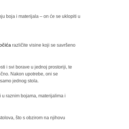
u boja i materijala – on će se uklopiti u
točića
različite visine koji se savršeno
 i svi borave u jednoj prostoriji, te
lično. Nakon upotrebe, oni se
samo jednog stola.
i u raznim bojama, materijalima i
olova, što s obzirom na njihovu