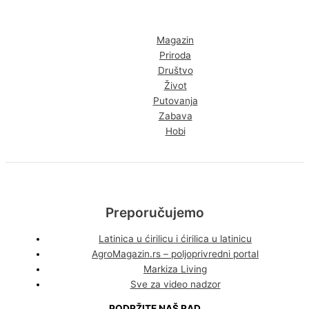
Magazin
Priroda
Društvo
Život
Putovanja
Zabava
Hobi
Preporučujemo
Latinica u ćirilicu i ćirilica u latinicu
AgroMagazin.rs – poljoprivredni portal
Markiza Living
Sve za video nadzor
PODRŽITE NAŠ RAD