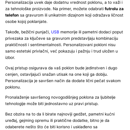
Personalizacija uvek daje dodatnu vrednost poklonu, a to važi i
za tehnološke proizvode. Na primer, možete odabrati
futrolu za
telefon
sa gravurom ili unikatnim dizajnom koji odražava ličnost
osobe kojoj poklanjate.
Takođe, bežični punjači,
USB
memorije ili pametni dodaci poput
privezaka za ključeve sa gravurom predstavljaju kombinaciju
praktičnosti i sentimentalnosti. Personalizovani pokloni nisu
samo estetski privlačni, već pokazuju i pažnju i trud uložen u
izbor.
Ovaj pristup osigurava da vaš poklon bude jedinstven i dugo
cenjen, ostavljajući snažan utisak na one koji ga dobiju.
Personalizacija je savršen način da dodate lični pečat svakom
poklonu.
Pronalaženje savršenog novogodišnjeg poklona za ljubitelje
tehnologije može biti jednostavno uz pravi pristup.
Bez obzira na to da li birate najnoviji gedžet, pametni kućni
uređaj, gejming opremu ili praktične dodatke, bitno je da
odaberete nešto što će biti korisno i usklađeno sa