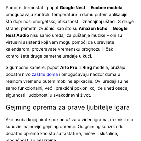
Pametni termostati, poput
Google Nest
ili
Ecobee modela
,
omogućavaju kontrolu temperature u domu putem aplikacije,
što doprinosi energetskoj efikasnosti i značajnoj uštedi. S druge
strane, pametni zvučnici kao što su
Amazon Echo
ili
Google
Nest Audio
nisu samo uređaji za puštanje muzike – oni su i
virtuelni asistenti koji vam mogu pomoći da upravljate
kalendarom, proveravate vremensku prognozu ili čak
kontrolišete druge pametne uređaje u kući.
Sigurnosne kamere, poput
Arlo Pro
ili
Ring
modela, pružaju
dodatni nivo
zaštite doma
i omogućavaju nadzor doma u
realnom vremenu putem mobilne aplikacije. Ovi uređaji su ne
samo funkcionalni, već i praktični pokloni koji će uneti osećaj
sigurnosti i udobnosti u svakodnevni život.
Gejming oprema za prave ljubitelje igara
Ako osoba kojoj birate poklon uživa u video igrama, razmislite o
kupovini najnovije gejming opreme. Od gejming konzola do
dodatne opreme kao što su tastature, miševi i slušalice,
mogućnosti su beskrajne.