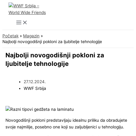
Pređi
na
sadržaj
Početak
Magazin
Najbolji novogodišnji pokloni za ljubitelje tehnologije
Najbolji novogodišnji pokloni za
ljubitelje tehnologije
27.12.2024.
WWF Srbija
Novogodišnji pokloni predstavljaju idealnu priliku da obradujete
svoje najmilije, posebno one koji su zaljubljenici u tehnologiju.