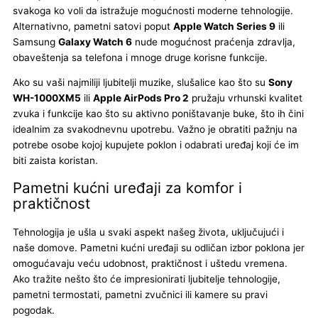
svakoga ko voli da istražuje mogućnosti moderne tehnologije.
Alternativno, pametni satovi poput
Apple Watch Series 9
ili
Samsung
Galaxy Watch 6
nude mogućnost praćenja zdravlja,
obaveštenja sa telefona i mnoge druge korisne funkcije.
Ako su vaši najmiliji ljubitelji muzike, slušalice kao što su
Sony
WH-1000XM5
ili
Apple AirPods Pro 2
pružaju vrhunski kvalitet
zvuka i funkcije kao što su aktivno poništavanje buke, što ih čini
idealnim za svakodnevnu upotrebu. Važno je obratiti pažnju na
potrebe osobe kojoj kupujete poklon i odabrati uređaj koji će im
biti zaista koristan.
Pametni kućni uređaji za komfor i
praktičnost
Tehnologija je ušla u svaki aspekt našeg života, uključujući i
naše domove. Pametni kućni uređaji su odličan izbor poklona jer
omogućavaju veću udobnost, praktičnost i uštedu vremena.
Ako tražite nešto što će impresionirati ljubitelje tehnologije,
pametni termostati, pametni zvučnici ili kamere su pravi
pogodak.