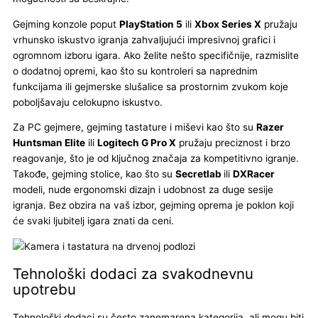
Gejming konzole poput
PlayStation 5
ili
Xbox Series X
pružaju
vrhunsko iskustvo igranja zahvaljujući impresivnoj grafici i
ogromnom izboru igara. Ako želite nešto specifičnije, razmislite
o dodatnoj opremi, kao što su kontroleri sa naprednim
funkcijama ili gejmerske slušalice sa prostornim zvukom koje
poboljšavaju celokupno iskustvo.
Za PC gejmere, gejming tastature i miševi kao što su
Razer
Huntsman Elite
ili
Logitech G Pro X
pružaju preciznost i brzo
reagovanje, što je od ključnog značaja za kompetitivno igranje.
Takođe, gejming stolice, kao što su
Secretlab
ili
DXRacer
modeli, nude ergonomski dizajn i udobnost za duge sesije
igranja. Bez obzira na vaš izbor, gejming oprema je poklon koji
će svaki ljubitelj igara znati da ceni.
Tehnološki dodaci za svakodnevnu
upotrebu
Tehnološki dodaci su često zanemarena kategorija, ali mogu biti