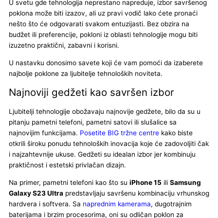
U svetu gde tehnologija neprestano napreduje, izbor savršenog
poklona može biti izazov, ali uz pravi vodič lako ćete pronaći
nešto što će odgovarati svakom entuzijasti. Bez obzira na
budžet ili preferencije, pokloni iz oblasti tehnologije mogu biti
izuzetno praktični, zabavni i korisni.
U nastavku donosimo savete koji će vam pomoći da izaberete
najbolje poklone za ljubitelje tehnoloških noviteta.
Najnoviji gedžeti kao savršen izbor
Ljubitelji tehnologije obožavaju najnovije gedžete, bilo da su u
pitanju pametni telefoni, pametni satovi ili slušalice sa
najnovijim funkcijama.
Posetite BIG tržne centre
kako biste
otkrili široku ponudu tehnoloških inovacija koje će zadovoljiti čak
i najzahtevnije ukuse. Gedžeti su idealan izbor jer kombinuju
praktičnost i estetski privlačan dizajn.
Na primer, pametni telefoni kao što su
iPhone 15
ili
Samsung
Galaxy S23 Ultra
predstavljaju savršenu kombinaciju vrhunskog
hardvera i softvera. Sa
naprednim kamerama
, dugotrajnim
baterijama i brzim procesorima, oni su odličan poklon za