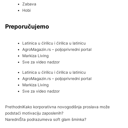
Zabava
Hobi
Preporučujemo
Latinica u ćirilicu i ćirilica u latinicu
AgroMagazin.rs – poljoprivredni portal
Markiza Living
Sve za video nadzor
Latinica u ćirilicu i ćirilica u latinicu
AgroMagazin.rs – poljoprivredni portal
Markiza Living
Sve za video nadzor
Prev
Sledeći
Prethodni
Kako korporativna novogodišnja proslava može
podstaći motivaciju zaposlenih?
Naredni
Šta podrazumeva soft glam šminka?