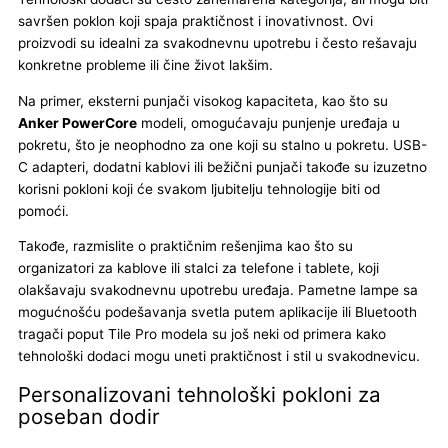
savršen poklon koji spaja praktičnost i inovativnost. Ovi
proizvodi su idealni za svakodnevnu upotrebu i često rešavaju
konkretne probleme ili čine život lakšim.
Na primer, eksterni punjači visokog kapaciteta, kao što su
Anker PowerCore
modeli, omogućavaju punjenje uređaja u
pokretu, što je neophodno za one koji su stalno u pokretu. USB-
C adapteri, dodatni kablovi ili bežični punjači takođe su izuzetno
korisni pokloni koji će svakom ljubitelju tehnologije biti od
pomoći.
Takođe, razmislite o praktičnim rešenjima kao što su
organizatori za kablove ili stalci za telefone i tablete, koji
olakšavaju svakodnevnu upotrebu uređaja. Pametne lampe sa
mogućnošću podešavanja svetla putem aplikacije ili Bluetooth
tragači poput Tile Pro modela su još neki od primera kako
tehnološki dodaci mogu uneti praktičnost i stil u svakodnevicu.
Personalizovani tehnološki pokloni za
poseban dodir