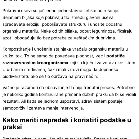
Pokrovni usevi su još jedno jednostavno i efikasno rešenje.
Sejanjem biljaka koje pokrivaju tlo između glavnih useva
sprečavate eroziju, poboljšavate strukturu i unosite dodatnu
organsku materiju. Neke od tih biljaka, poput leguminoza, fiksiraju
azot i obogaćuju tlo bez potrebe za veštačkim đubrivima.
Kompostiranje i unošenje stajnjaka vraćaju organsku materiju u
kružni tok. To ne samo da povećava plodnost, već i
podstiče
raznovrsnost mikroorganizama
koji su ključni za zdrav ekosistem.
U urbanim sredinama, čak i mali vrtovi mogu da doprinesu
biodiverzitetu ako se tlo održava na pravi način.
Važno je razumeti da obnavljanje tla nije trenutni proces. Potrebno
je nekoliko godina kontinuirane primene dobrih praksi da bi se videli
rezultati. Ali kada se jednom uspostavi, zdrav sistem postaje
samoodrživ i zahteva manje intervencija.
Kako meriti napredak i koristiti podatke u
praksi
Praćenje zdravlja zemljišta nije stvar intuicije. Postoje konkretni