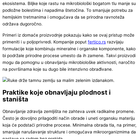
ekosistema. Biljke koje rastu na mikrobiološki bogatom tlu manje su
podložne bolestima i napadima štetočina. To smanjuje potrebu za
hemijskim tretmanima i omogućava da se prirodna ravnoteža
održava dugoročno.
Primeri iz domaće proizvodnje pokazuju kako se ovaj pristup može
primeniti i u poljoprivredi. Kompanije poput
fertico.rs
razvijaju
formulacije koje kombinuju mineralne i organske komponente, kako
bi podržale prirodne procese umesto da ih zamene. Takvi proizvodi
mogu da pomognu u obnavljanju mikrobiološke aktivnosti, naročito
na površinama koje su dugo bile intenzivno obrađivane.
Praktike koje obnavljaju plodnost i
staništa
Obnavljanje zdravlja zemljišta ne zahteva uvek radikalne promene.
Često je dovoljno prilagoditi način obrade i uneti organsku materiju
koja će podstaći prirodne procese. Minimalna obrada tla, na primer,
smanjuje narušavanje strukture i omogućava mikroorganizmima da
nastave sa radom bez prekida.