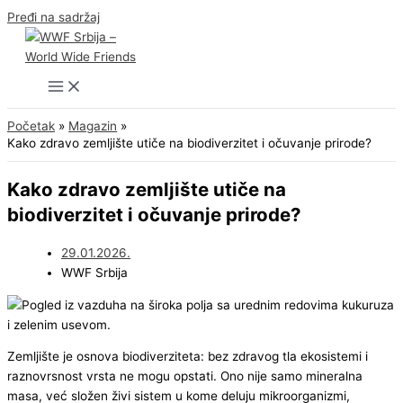
Pređi na sadržaj
Početak
Magazin
Kako zdravo zemljište utiče na biodiverzitet i očuvanje prirode?
Kako zdravo zemljište utiče na
biodiverzitet i očuvanje prirode?
29.01.2026.
WWF Srbija
Zemljište je osnova biodiverziteta: bez zdravog tla ekosistemi i
raznovrsnost vrsta ne mogu opstati. Ono nije samo mineralna
masa, već složen živi sistem u kome deluju mikroorganizmi,