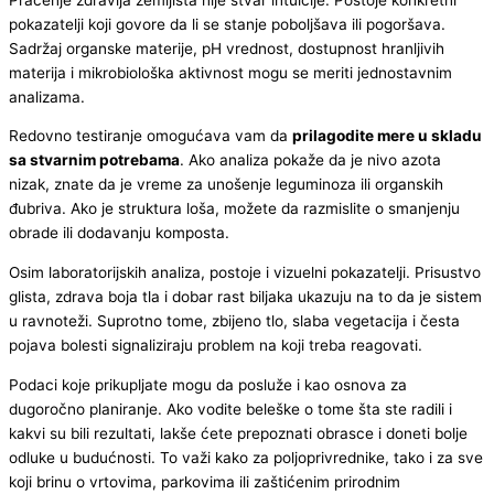
pokazatelji koji govore da li se stanje poboljšava ili pogoršava.
Sadržaj organske materije, pH vrednost, dostupnost hranljivih
materija i mikrobiološka aktivnost mogu se meriti jednostavnim
analizama.
Redovno testiranje omogućava vam da
prilagodite mere u skladu
sa stvarnim potrebama
. Ako analiza pokaže da je nivo azota
nizak, znate da je vreme za unošenje leguminoza ili organskih
đubriva. Ako je struktura loša, možete da razmislite o smanjenju
obrade ili dodavanju komposta.
Osim laboratorijskih analiza, postoje i vizuelni pokazatelji. Prisustvo
glista, zdrava boja tla i dobar rast biljaka ukazuju na to da je sistem
u ravnoteži. Suprotno tome, zbijeno tlo, slaba vegetacija i česta
pojava bolesti signaliziraju problem na koji treba reagovati.
Podaci koje prikupljate mogu da posluže i kao osnova za
dugoročno planiranje. Ako vodite beleške o tome šta ste radili i
kakvi su bili rezultati, lakše ćete prepoznati obrasce i doneti bolje
odluke u budućnosti. To važi kako za poljoprivrednike, tako i za sve
koji brinu o vrtovima, parkovima ili zaštićenim prirodnim