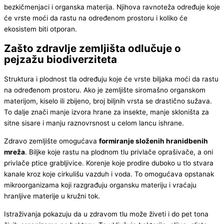
bezkičmenjaci i organska materija. Njihova ravnoteža određuje koje
će vrste moći da rastu na određenom prostoru i koliko će
ekosistem biti otporan.
Zašto zdravlje zemljišta odlučuje o
pejzažu biodiverziteta
Struktura i plodnost tla određuju koje će vrste biljaka moći da rastu
na određenom prostoru. Ako je zemljište siromašno organskom
materijom, kiselo ili zbijeno, broj biljnih vrsta se drastično sužava.
To dalje znači manje izvora hrane za insekte, manje skloništa za
sitne sisare i manju raznovrsnost u celom lancu ishrane.
Zdravo zemljište omogućava
formiranje složenih hranidbenih
mreža
. Biljke koje rastu na plodnom tlu privlače oprašivače, a oni
privlače ptice grabljivice. Korenje koje prodire duboko u tlo stvara
kanale kroz koje cirkulišu vazduh i voda. To omogućava opstanak
mikroorganizama koji razgrađuju organsku materiju i vraćaju
hranljive materije u kružni tok.
Istraživanja pokazuju da u zdravom tlu može živeti i do pet tona