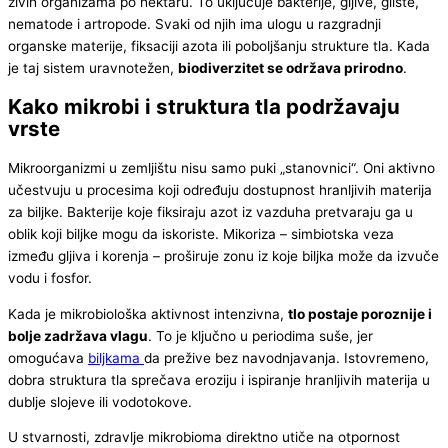
živih organizama po hektaru. To uključuje bakterije, gljive, gliste,
nematode i artropode. Svaki od njih ima ulogu u razgradnji
organske materije, fiksaciji azota ili poboljšanju strukture tla. Kada
je taj sistem uravnotežen,
biodiverzitet se održava prirodno
.
Kako mikrobi i struktura tla podržavaju
vrste
Mikroorganizmi u zemljištu nisu samo puki „stanovnici“. Oni aktivno
učestvuju u procesima koji određuju dostupnost hranljivih materija
za biljke. Bakterije koje fiksiraju azot iz vazduha pretvaraju ga u
oblik koji biljke mogu da iskoriste. Mikoriza – simbiotska veza
između gljiva i korenja – proširuje zonu iz koje biljka može da izvuče
vodu i fosfor.
Kada je mikrobiološka aktivnost intenzivna,
tlo postaje poroznije i
bolje zadržava vlagu
. To je ključno u periodima suše, jer
omogućava
biljkama
da prežive bez navodnjavanja. Istovremeno,
dobra struktura tla sprečava eroziju i ispiranje hranljivih materija u
dublje slojeve ili vodotokove.
U stvarnosti, zdravlje mikrobioma direktno utiče na otpornost