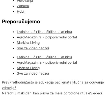
Putovanja
Zabava
Hobi
Preporučujemo
Latinica u ćirilicu i ćirilica u latinicu
AgroMagazin.rs – poljoprivredni portal
Markiza Living
Sve za video nadzor
Latinica u ćirilicu i ćirilica u latinicu
AgroMagazin.rs – poljoprivredni portal
Markiza Living
Sve za video nadzor
Prev
Prethodni
Zašto je edukacija pacijenata ključna za očuvanje
zdravlja?
Naredni
Zimski dani kao prilika za male porodične rituale
Sledeći