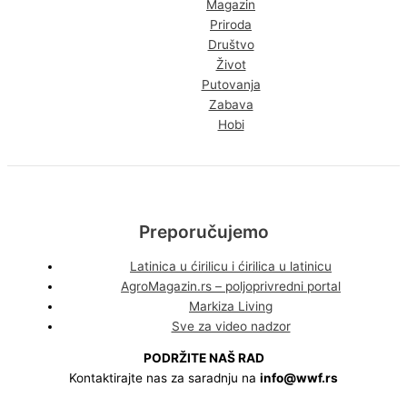
Magazin
Priroda
Društvo
Život
Putovanja
Zabava
Hobi
Preporučujemo
Latinica u ćirilicu i ćirilica u latinicu
AgroMagazin.rs – poljoprivredni portal
Markiza Living
Sve za video nadzor
PODRŽITE NAŠ RAD
Kontaktirajte nas za saradnju na
info@wwf.rs