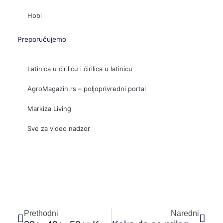
Hobi
Preporučujemo
Latinica u ćirilicu i ćirilica u latinicu
AgroMagazin.rs – poljoprivredni portal
Markiza Living
Sve za video nadzor
Prev
Sled
Prethodni
Naredni