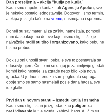
Dan preseljenja – akcija “kutija po kutija”
Kada smo napokon kontaktirali
Agenciju Apolon
, sve
je nekako postalo jednostavnije. Dogovorili smo termin,
a ekipa je stigla tačno na
vreme
, nasmejana i spremna.
Doneli su sav materijal za zaštitu nameštaja, pomogli
nam da spakujemo delove koje nismo stigli, i što je
najvažnije
radili su tiho i organizovano
, kako bebu ne
bismo probudili.
Dok su oni unosili stvari, beba je sve to posmatrala sa
oduševljenjem. Činilo mi se da joj je zanimljivije gledati
kombi kako nestaje iza zgrade nego bilo koja nova
igračka. U jednom trenutku sam pogledala supruga i
oboje smo se samo nasmejali posle dana haosa, sve
ide glatko.
Prvi dan u novom stanu – između kutija i osmeha
Kada smo stigli, stan je izgledao kao
poligon za
preživljavanje
kutije svuda, kablovi, haos. Ali čim su