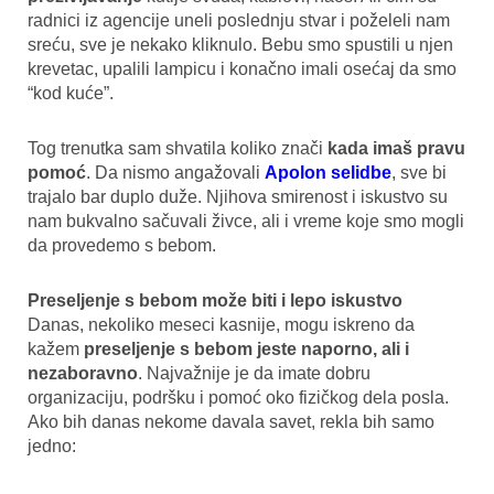
radnici iz agencije uneli poslednju stvar i poželeli nam
sreću, sve je nekako kliknulo. Bebu smo spustili u njen
krevetac, upalili lampicu i konačno imali osećaj da smo
“kod kuće”.
Tog trenutka sam shvatila koliko znači
kada imaš pravu
pomoć
. Da nismo angažovali
Apolon selidbe
, sve bi
trajalo bar duplo duže. Njihova smirenost i iskustvo su
nam bukvalno sačuvali živce, ali i vreme koje smo mogli
da provedemo s bebom.
Preseljenje s bebom može biti i lepo iskustvo
Danas, nekoliko meseci kasnije, mogu iskreno da
kažem
preseljenje s bebom jeste naporno, ali i
nezaboravno
. Najvažnije je da imate dobru
organizaciju, podršku i pomoć oko fizičkog dela posla.
Ako bih danas nekome davala savet, rekla bih samo
jedno: