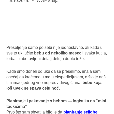
15.10.2025.
WWF Srbija
Preseljenje samo po sebi nije jednostavno, ali kada u
sve to uključite
bebu od nekoliko meseci
, svaka kutija,
torba i zaboravljeni detalj deluju duplo teže.
Kada smo doneli odluku da se preselimo, imala sam
osećaj da krećemo u malu ekspedicijusam, o što je naš
tim imao jednog vrlo nepredvidivog člana:
bebu koja
još uvek ne spava celu noć.
Planiranje i pakovanje s bebom — logistika na “mini
točkićima”
Prvo što sam shvatila bilo je da
planiranje selidbe