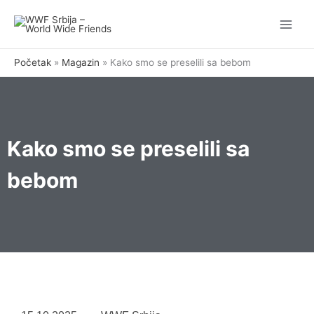
Pređi
na
sadržaj
Početak
Magazin
Kako smo se preselili sa bebom
Kako smo se preselili sa
bebom