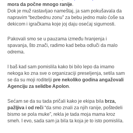
mora da počne mnogo ranije
.
Dok je muž rastavljao nameštaj, ja sam pokušavala da
napravim “bezbednu zonu” za bebu jedno malo ćoše sa
dekicom i igračkama koje joj daju osećaj sigurnosti.
Pakovali smo se u pauzama između hranjenja i
spavanja, što znači, radimo kad beba odluči da malo
odrema.
I baš kad sam pomislila kako bi bilo lepo da imamo
nekoga ko zna sve o organizaciji preseljenja, setila sam
se da su moji roditelji
pre nekoliko godina angažovali
Agenciju za selidbe Apolon
.
Sećam se da su tada pričali kako je ekipa bila
brza,
pažljiva i od reči
“da smo znali za njih ranije, poštedeli
bismo se pola muke”, rekla je tada moja mama kroz
smeh. I evo, sada sam ja bila ta koja je to isto pomislila.