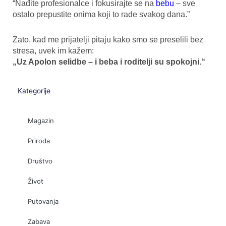
“Nađite profesionalce i fokusirajte se na
bebu
– sve
ostalo prepustite onima koji to rade svakog dana.”
Zato, kad me prijatelji pitaju kako smo se preselili bez
stresa, uvek im kažem:
„Uz Apolon selidbe – i beba i roditelji su spokojni.“
Kategorije
Magazin
Priroda
Društvo
Život
Putovanja
Zabava