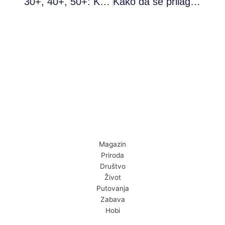
30+, 40+, 50+: Kako se menja pristup lepoti kroz decenije
Kako da se prilagodite i prihvatite promene?
Magazin
Priroda
Društvo
Život
Putovanja
Zabava
Hobi