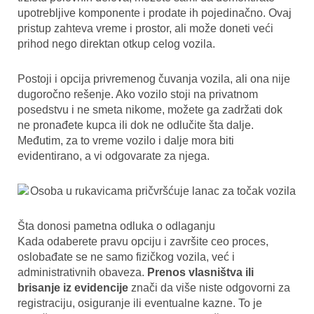
upotrebljive komponente i prodate ih pojedinačno. Ovaj
pristup zahteva vreme i prostor, ali može doneti veći
prihod nego direktan otkup celog vozila.
Postoji i opcija privremenog čuvanja vozila, ali ona nije
dugoročno rešenje. Ako vozilo stoji na privatnom
posedstvu i ne smeta nikome, možete ga zadržati dok
ne pronađete kupca ili dok ne odlučite šta dalje.
Međutim, za to vreme vozilo i dalje mora biti
evidentirano, a vi odgovarate za njega.
Šta donosi pametna odluka o odlaganju
Kada odaberete pravu opciju i završite ceo proces,
oslobađate se ne samo fizičkog vozila, već i
administrativnih obaveza.
Prenos vlasništva ili
brisanje iz evidencije
znači da više niste odgovorni za
registraciju, osiguranje ili eventualne kazne. To je