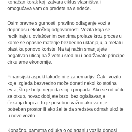
konačan korak koji zatvara ciklus vlasništva i
omogućava vam da pređete na sledeće.
Osim pravne sigurnosti, pravilno odlaganje vozila
doprinosi i ekološkoj odgovornosti. Vozila koja se
recikliraju u ovlašćenim centrima prolaze kroz proces u
kome se opasne materije bezbedno uklanjaju, a metali i
plastika ponovo koriste. Na taj način smanjujete
negativan uticaj na životnu sredinu i podržavate principe
cirkularne ekonomije.
Finansijski aspekt takođe nije zanemarljiv. Čak i vozilo
koje izgleda bezvredno može doneti nekoliko stotina
evra, što je bolje nego da stoji i propada. Ako se odlučite
za otkup, novac dobijate brzo, bez oglašavanja i
čekanja kupca. To je posebno važno ako vam je
potreban prostor ili ako želite da sredstva odmah uložite
u novo vozilo.
Konačno, pametna odluka o odlaganju vozila donosi