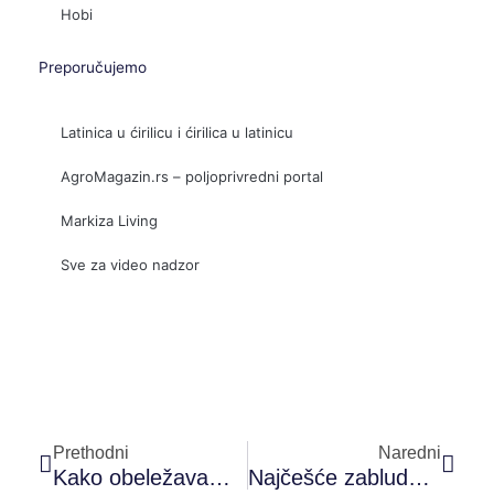
Hobi
Preporučujemo
Latinica u ćirilicu i ćirilica u latinicu
AgroMagazin.rs – poljoprivredni portal
Markiza Living
Sve za video nadzor
Prev
Sled
Prethodni
Naredni
Kako obeležavamo Dan zaljubljenih i zašto nam je taj dan važan
Najčešće zablude o odlasku kod zubara