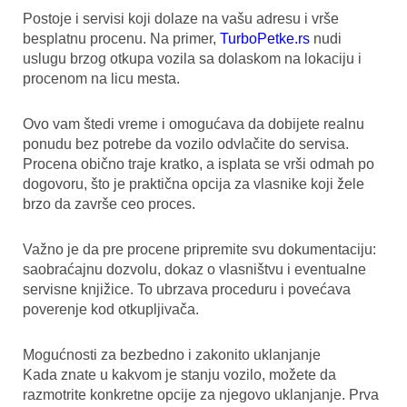
Postoje i servisi koji dolaze na vašu adresu i vrše
besplatnu procenu. Na primer,
TurboPetke.rs
nudi
uslugu brzog otkupa vozila sa dolaskom na lokaciju i
procenom na licu mesta.
Ovo vam štedi vreme i omogućava da dobijete realnu
ponudu bez potrebe da vozilo odvlačite do servisa.
Procena obično traje kratko, a isplata se vrši odmah po
dogovoru, što je praktična opcija za vlasnike koji žele
brzo da završe ceo proces.
Važno je da pre procene pripremite svu dokumentaciju:
saobraćajnu dozvolu, dokaz o vlasništvu i eventualne
servisne knjižice. To ubrzava proceduru i povećava
poverenje kod otkupljivača.
Mogućnosti za bezbedno i zakonito uklanjanje
Kada znate u kakvom je stanju vozilo, možete da
razmotrite konkretne opcije za njegovo uklanjanje. Prva