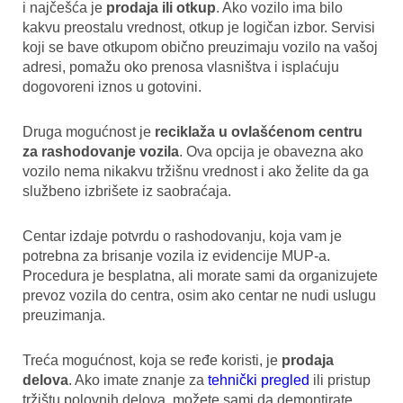
i najčešća je
prodaja ili otkup
. Ako vozilo ima bilo
kakvu preostalu vrednost, otkup je logičan izbor. Servisi
koji se bave otkupom obično preuzimaju vozilo na vašoj
adresi, pomažu oko prenosa vlasništva i isplaćuju
dogovoreni iznos u gotovini.
Druga mogućnost je
reciklaža u ovlašćenom centru
za rashodovanje vozila
. Ova opcija je obavezna ako
vozilo nema nikakvu tržišnu vrednost i ako želite da ga
službeno izbrišete iz saobraćaja.
Centar izdaje potvrdu o rashodovanju, koja vam je
potrebna za brisanje vozila iz evidencije MUP-a.
Procedura je besplatna, ali morate sami da organizujete
prevoz vozila do centra, osim ako centar ne nudi uslugu
preuzimanja.
Treća mogućnost, koja se ređe koristi, je
prodaja
delova
. Ako imate znanje za
tehnički pregled
ili pristup
tržištu polovnih delova, možete sami da demontirate