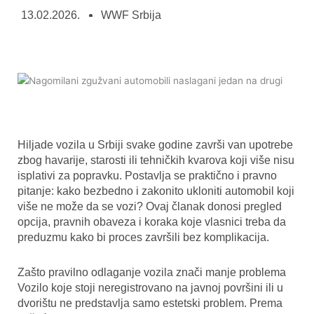
13.02.2026.
WWF Srbija
Hiljade vozila u Srbiji svake godine završi van upotrebe
zbog havarije, starosti ili tehničkih kvarova koji više nisu
isplativi za popravku. Postavlja se praktično i pravno
pitanje: kako bezbedno i zakonito ukloniti automobil koji
više ne može da se vozi? Ovaj članak donosi pregled
opcija, pravnih obaveza i koraka koje vlasnici treba da
preduzmu kako bi proces završili bez komplikacija.
Zašto pravilno odlaganje vozila znači manje problema
Vozilo koje stoji neregistrovano na javnoj površini ili u
dvorištu ne predstavlja samo estetski problem. Prema