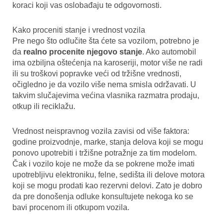
koraci koji vas oslobađaju te odgovornosti.
Kako proceniti stanje i vrednost vozila
Pre nego što odlučite šta ćete sa vozilom, potrebno je
da
realno procenite njegovo stanje
. Ako automobil
ima ozbiljna oštećenja na karoseriji, motor više ne radi
ili su troškovi popravke veći od tržišne vrednosti,
očigledno je da vozilo više nema smisla održavati. U
takvim slučajevima većina vlasnika razmatra prodaju,
otkup ili reciklažu.
Vrednost neispravnog vozila zavisi od više faktora:
godine proizvodnje, marke, stanja delova koji se mogu
ponovo upotrebiti i tržišne potražnje za tim modelom.
Čak i vozilo koje ne može da se pokrene može imati
upotrebljivu elektroniku, felne, sedišta ili delove motora
koji se mogu prodati kao rezervni delovi. Zato je dobro
da pre donošenja odluke konsultujete nekoga ko se
bavi procenom ili otkupom vozila.