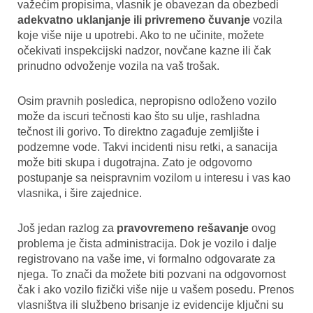
važećim propisima, vlasnik je obavezan da obezbedi
adekvatno uklanjanje ili privremeno čuvanje
vozila
koje više nije u upotrebi. Ako to ne učinite, možete
očekivati inspekcijski nadzor, novčane kazne ili čak
prinudno odvoženje vozila na vaš trošak.
Osim pravnih posledica, nepropisno odloženo vozilo
može da iscuri tečnosti kao što su ulje, rashladna
tečnost ili gorivo. To direktno zagađuje zemljište i
podzemne vode. Takvi incidenti nisu retki, a sanacija
može biti skupa i dugotrajna. Zato je odgovorno
postupanje sa neispravnim vozilom u interesu i vas kao
vlasnika, i šire zajednice.
Još jedan razlog za
pravovremeno rešavanje
ovog
problema je čista administracija. Dok je vozilo i dalje
registrovano na vaše ime, vi formalno odgovarate za
njega. To znači da možete biti pozvani na odgovornost
čak i ako vozilo fizički više nije u vašem posedu. Prenos
vlasništva ili službeno brisanje iz evidencije ključni su