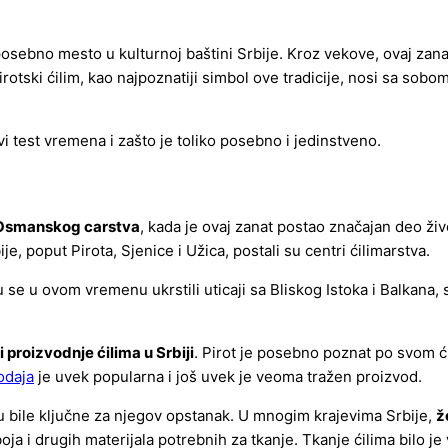
a posebno mesto u kulturnoj baštini Srbije. Kroz vekove, ovaj za
irotski ćilim, kao najpoznatiji simbol ove tradicije, nosi sa sobo
i test vremena i zašto je toliko posebno i jedinstveno.
 Osmanskog carstva
, kada je ovaj zanat postao značajan deo živ
 poput Pirota, Sjenice i Užica, postali su centri ćilimarstva.
 se u ovom vremenu ukrstili uticaji sa Bliskog Istoka i Balkana, s
i proizvodnje ćilima u Srbiji
. Pirot je posebno poznat po svom 
rodaja
je uvek popularna i još uvek je veoma tražen proizvod.
su bile ključne za njegov opstanak. U mnogim krajevima Srbije,
ž
boja i drugih materijala potrebnih za tkanje. Tkanje ćilima bilo j