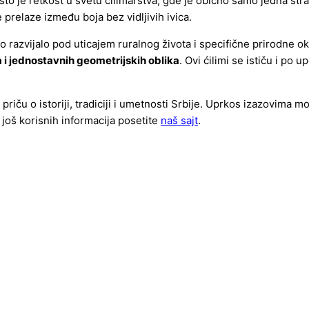
 što je retkost u svetu ćilimarstva, gde je obično samo jedna str
 prelaze između boja bez vidljivih ivica.
vo razvijalo pod uticajem ruralnog života i specifične prirodne o
 i jednostavnih geometrijskih oblika
. Ovi ćilimi se ističu i po 
 priču o istoriji, tradiciji i umetnosti Srbije. Uprkos izazovima
 još korisnih informacija posetite
naš sajt
.