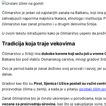
Ćilimarstvo je jedan od najstarijih zanata na Balkanu, koji im
zahvaljujući naporima majstora tkalaca, etnologa i institucija. P
ćilimarstvo kao zanat prisutno i u drugim delovima Srbije.
U ovom tekstu istražujemo kako je ćilimarstvo uspelo da preživ
Tradicija koja traje vekovima
Ćilimarstvo u Srbiji ima
duboke korene koji sežu još u vreme
Balkana bio pod vlašću Osmanskog carstva, mnogi gradovi Srbije,
Ovo je period kada je zanat doživeo svoj procvat i razvoj, jer su
danas.
Gradovi kao što su
Pirot, Sjenica i Užice postali su važni centr
proizvodnje ćilima u zemlji, a kada je u pitanju
pirotski ćilim p
Zanat ćilimarstva bio je čvrsto ukorenjen u porodicama, koje 
vezane za proizvodnju sirovina
, kao što je sakupljanje vune, 