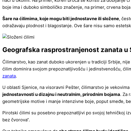
naći u okolini. Na primer, koren broća se koristi za dobijanje 
boje ima i duboko simboličko značenje, na primer, crvena boja 
Šare na ćilimima, koje mogu biti jednostavne ili složene
, čes
odražavaju plodnost i blagostanje. Ove šare nisu samo estetsk
Geografska rasprostranjenost zanata u S
Ćilimarstvo, kao zanat duboko ukorenjen u tradiciji Srbije, nij
ćilim dominira svojom prepoznatljivošću i jedinstvenošću, ćili
zanata
.
U oblasti Sjenice, na visoravni Pešter, ćilimarstvo je vekov
jednostavnosti u dizajnu i neutralnim, prirodnim bojama
. Za 
geometrijske motive i manje intenzivne boje, poput smeđe, bel
Pirotski ćilimi su posebno prepoznatljivi po svojoj tehničkoj izv
bez čvorova“.