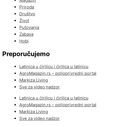
Magazin
Priroda
Društvo
Život
Putovanja
Zabava
Hobi
Preporučujemo
Latinica u ćirilicu i ćirilica u latinicu
AgroMagazin.rs – poljoprivredni portal
Markiza Living
Sve za video nadzor
Latinica u ćirilicu i ćirilica u latinicu
AgroMagazin.rs – poljoprivredni portal
Markiza Living
Sve za video nadzor