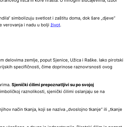
z orahovog lišća ili kore hrasta. U mnogim slučajevima, izbor
ila“ simbolizuju svetlost i zaštitu doma, dok šare „djeve“
 verovanja i nadu u bolji
život
.
im delovima zemlje, poput Sjenice, Užica i Raške. Iako pirotski
orijskih specifičnosti, čime doprinose raznovrsnosti ovog
arima.
Sjenički ćilimi prepoznatljivi su po svojoj
imboličkoj raznolikosti, sjenički ćilimi oslanjaju se na
jihov način tkanja, koji se naziva „dvoslojno tkanje“ ili „tkanje