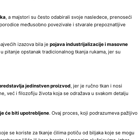
aka
, a majstori su često odabirali svoje nasledece, prenoseći
se porodice međusobno povezivale i stvarale prepoznatljive
ajvećih izazova bila je
pojava industrijalizacije i masovne
lo u pitanje opstanak tradicionalnog tkanja rukama, jer su
 predstavlja jedinstven proizvod
, jer je ručno tkan i nosi
ne, već i filozofiju života koja se odražava u svakom detalju
je će biti upotrebljene
. Ovaj proces, koji podrazumeva pažljivo
koje se koriste za tkanje ćilima potiču od biljaka koje se mogu