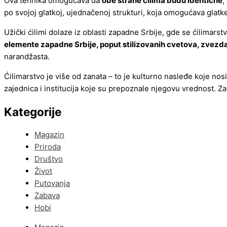
Ova tehnika omogućava da
obe strane ćilima budu identične
,
po svojoj glatkoj, ujednačenoj strukturi, koja omogućava glatke
Užički ćilimi dolaze iz oblasti zapadne Srbije, gde se ćilimarst
elemente zapadne Srbije, poput stilizovanih cvetova, zvezda
narandžasta.
Ćilimarstvo je više od zanata – to je kulturno nasleđe koje nosi
zajednica i institucija koje su prepoznale njegovu vrednost. Za
Kategorije
Magazin
Priroda
Društvo
Život
Putovanja
Zabava
Hobi