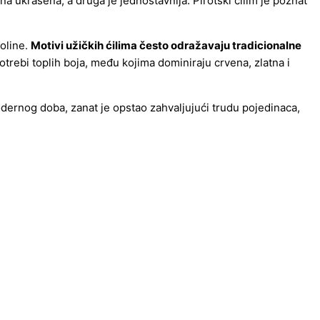
ana ukrašena, a druga je jednostavnija. Pirotski ćilim je poznat
koline.
Motivi užičkih ćilima često odražavaju tradicionalne
upotrebi toplih boja, među kojima dominiraju crvena, zlatna i
 modernog doba, zanat je opstao zahvaljujući trudu pojedinaca,