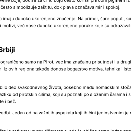
crvene boje, dok se za crnu boju često koristi prirodni pigment i
često simbolizuje zaštitu, dok plava označava mir i spokoj.
to imaju duboko ukorenjeno značenje. Na primer, šare poput „kand
i motivi, već nose duboko ukorenjene poruke koje su odražavale
rbiji
e ograničeno samo na Pirot, već ima značajnu prisutnost i u drug
mi iz ovih regiona takođe donose bogatstvo motiva, tehnika i ist
ima bilo deo svakodnevnog života, posebno među nomadskim stoč
razliku od pirotskih ćilima, koji su poznati po složenim šarama i s
e i bež.
edbi. Jedan od najvažnijih aspekata koji ih čini jedinstvenim je n