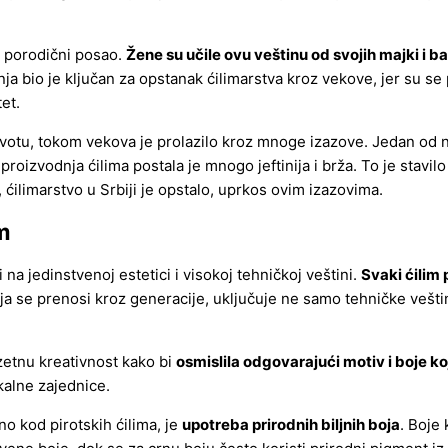
i porodični posao.
Žene su učile ovu veštinu od svojih majki i b
nja bio je ključan za opstanak ćilimarstva kroz vekove, jer su 
tet.
votu, tokom vekova je prolazilo kroz mnoge izazove. Jedan od n
 proizvodnja ćilima postala je mnogo jeftinija i brža. To je stavi
ćilimarstvo u Srbiji je opstalo, uprkos ovim izazovima.
m
i na jedinstvenoj estetici i visokoj tehničkoj veštini.
Svaki ćilim
koja se prenosi kroz generacije, uključuje ne samo tehničke vešti
zetnu kreativnost kako bi
osmislila odgovarajući motiv i boje ko
kalne zajednice.
o kod pirotskih ćilima, je
upotreba prirodnih biljnih boja
. Boje 