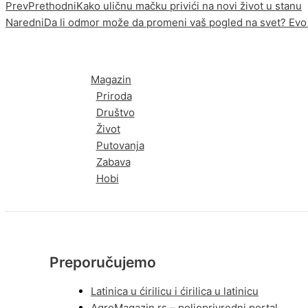
Prev
Prethodni
Kako uličnu mačku privići na novi život u stanu
Naredni
Da li odmor može da promeni vaš pogled na svet? Ev
Magazin
Priroda
Društvo
Život
Putovanja
Zabava
Hobi
Preporučujemo
Latinica u ćirilicu i ćirilica u latinicu
AgroMagazin.rs – poljoprivredni portal