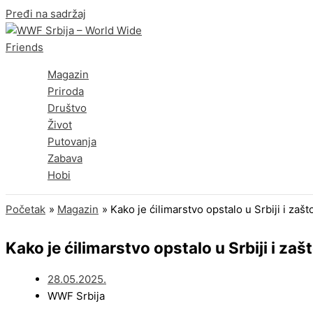
Pređi na sadržaj
Magazin
Priroda
Društvo
Život
Putovanja
Zabava
Hobi
Početak
Magazin
Kako je ćilimarstvo opstalo u Srbiji i zaš
Kako je ćilimarstvo opstalo u Srbiji i za
28.05.2025.
WWF Srbija