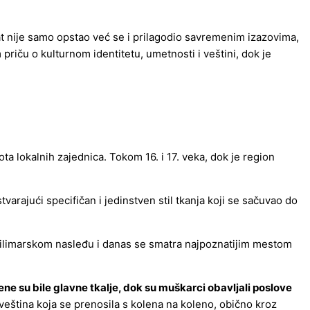
nat nije samo opstao već se i prilagodio savremenim izazovima,
m priču o kulturnom identitetu, umetnosti i veštini, dok je
ota lokalnih zajednica. Tokom 16. i 17. veka, dok je region
tvarajući specifičan i jedinstven stil tkanja koji se sačuvao do
ćilimarskom nasleđu i danas se smatra najpoznatijim mestom
ene su bile glavne tkalje, dok su muškarci obavljali poslove
e veština koja se prenosila s kolena na koleno, obično kroz