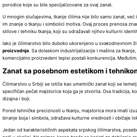
porodice koje su bile specijalizovane za ovaj zanat.
U mnogim slučajevima, tkanje ćilima nije bilo samo zanat, već 
im znanje o tkanju i simbolici motiva. Ovaj proces prenosa zna
stilove i tehniku tkanja, koji su odražavali njihov kulturni identi
Iako je ćilimarstvo bilo duboko ukorenjeno u svakodnevnom ži
proizvodnje
. Sa dolaskom industrijalizacije i mašina za tkanje,
komercijalno proizvedeni tepisi postali konkurencija. Međutim, 
Zanat sa posebnom estetikom i tehniko
Ćilimarstvo u Srbiji se ističe kao umetnički zanat koji se temelj
specifičan pečat majstorice koja ga je stvorila. Ova tradicija, 
dizajna i boji.
Pored tehničke preciznosti u tkanju, majstorica mora imati izu
biranje boja i simbola, odražava kulturne vrednosti i običaje lo
Jedan od karakterističnih aspekata srpskog ćilimarstva, posebn