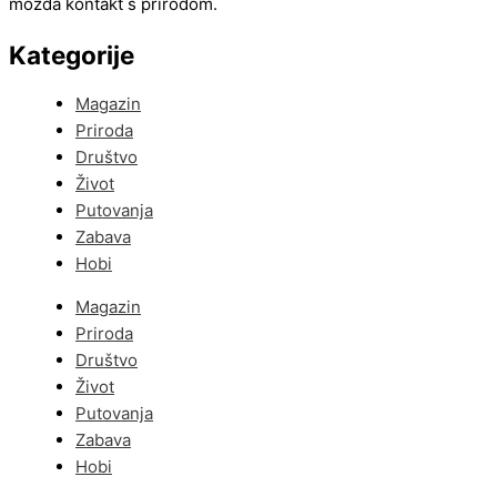
možda kontakt s prirodom.
Kategorije
Magazin
Priroda
Društvo
Život
Putovanja
Zabava
Hobi
Magazin
Priroda
Društvo
Život
Putovanja
Zabava
Hobi