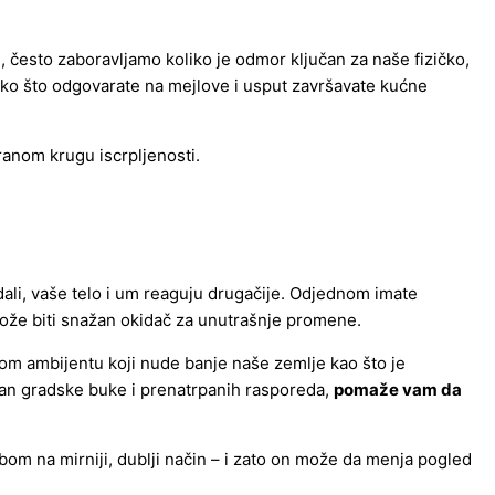
, često zaboravljamo koliko je odmor ključan za naše fizičko,
ako što odgovarate na mejlove i usput završavate kućne
anom krugu iscrpljenosti.
ali, vaše telo i um reaguju drugačije. Odjednom imate
– može biti snažan okidač za unutrašnje promene.
om ambijentu koji nude banje naše zemlje kao što je
an gradske buke i prenatrpanih rasporeda,
pomaže vam da
bom na mirniji, dublji način – i zato on može da menja pogled