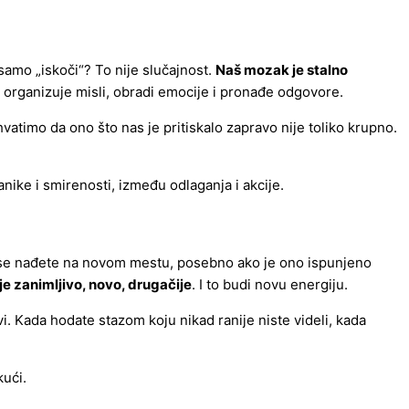
 samo „iskoči“? To nije slučajnost.
Naš mozak je stalno
 organizuje misli, obradi emocije i pronađe odgovore.
atimo da ono što nas je pritiskalo zapravo nije toliko krupno.
anike i smirenosti, između odlaganja i akcije.
a se nađete na novom mestu, posebno ako je ono ispunjeno
je zanimljivo, novo, drugačije
. I to budi novu energiju.
i. Kada hodate stazom koju nikad ranije niste videli, kada
kući.