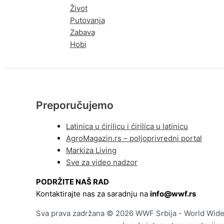
Život
Putovanja
Zabava
Hobi
Preporučujemo
Latinica u ćirilicu i ćirilica u latinicu
AgroMagazin.rs – poljoprivredni portal
Markiza Living
Sve za video nadzor
PODRŽITE NAŠ RAD
Kontaktirajte nas za saradnju na
info@wwf.rs
Sva prava zadržana © 2026 WWF Srbija - World Wide