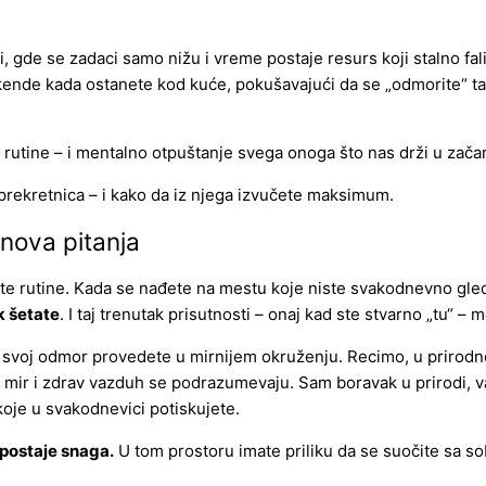
gde se zadaci samo nižu i vreme postaje resurs koji stalno fali
kende kada ostanete kod kuće, pokušavajući da se „odmorite“ t
utine – i mentalno otpuštanje svega onoga što nas drži u začar
rekretnica – i kako da iz njega izvučete maksimum.
 nova pitanja
ate rutine. Kada se nađete na mestu koje niste svakodnevno gled
k šetate
. I taj trenutak prisutnosti – onaj kad ste stvarno „tu“ 
 svoj odmor provedete u mirnijem okruženju. Recimo, u prirodn
mir i zdrav vazduh se podrazumevaju. Sam boravak u prirodi, v
koje u svakodnevici potiskujete.
 postaje snaga.
U tom prostoru imate priliku da se suočite sa so