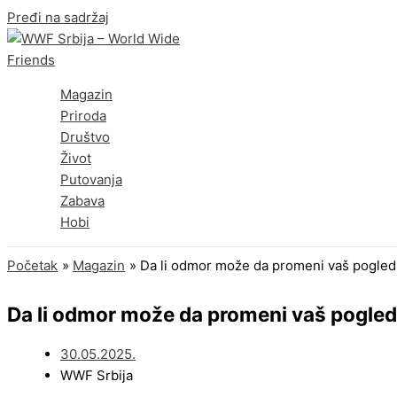
Pređi na sadržaj
Magazin
Priroda
Društvo
Život
Putovanja
Zabava
Hobi
Početak
Magazin
Da li odmor može da promeni vaš pogled
Da li odmor može da promeni vaš pogled
30.05.2025.
WWF Srbija