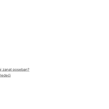
vaj zanat poseban?
ledeći