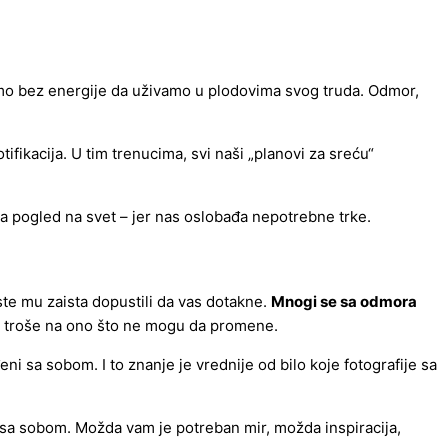
nemo bez energije da uživamo u plodovima svog truda. Odmor,
fikacija. U tim trenucima, svi naši „planovi za sreću“
a pogled na svet – jer nas oslobađa nepotrebne trke.
ste mu zaista dopustili da vas dotakne.
Mnogi se sa odmora
je troše na ono što ne mogu da promene.
ni sa sobom. I to znanje je vrednije od bilo koje fotografije sa
te sa sobom. Možda vam je potreban mir, možda inspiracija,