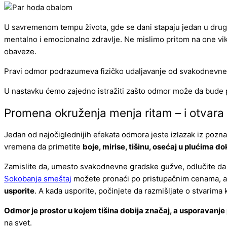
U savremenom tempu života, gde se dani stapaju jedan u drugi, 
mentalno i emocionalno zdravlje. Ne mislimo pritom na one vi
obaveze.
Pravi odmor podrazumeva fizičko udaljavanje od svakodnevne r
U nastavku ćemo zajedno istražiti zašto odmor može da bude p
Promena okruženja menja ritam – i otvara
Jedan od najočiglednijih efekata odmora jeste izlazak iz pozn
vremena da primetite
boje, mirise, tišinu, osećaj u plućima do
Zamislite da, umesto svakodnevne gradske gužve, odlučite da
Sokobanja smeštaj
možete pronaći po pristupačnim cenama, a 
usporite
. A kada usporite, počinjete da razmišljate o stvarima 
Odmor je prostor u kojem tišina dobija značaj, a usporavanje
na svet.