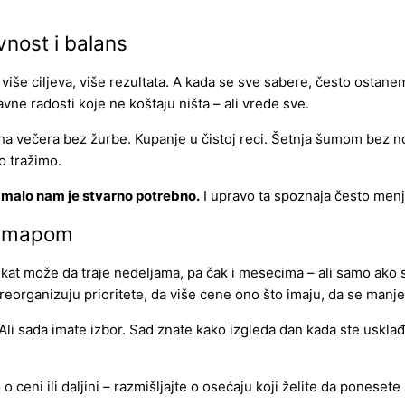
nost i balans
 više ciljeva, više rezultata. A kada se sve sabere, često osta
e radosti koje ne koštaju ništa – ali vrede sve.
ha večera bez žurbe. Kupanje u čistoj reci. Šetnja šumom bez noti
o tražimo.
o malo nam je stvarno potrebno.
I upravo ta spoznaja često menj
m mapom
ekat može da traje nedeljama, pa čak i mesecima – ali samo ako 
 reorganizuju prioritete, da više cene ono što imaju, da se man
Ali sada imate izbor. Sad znate kako izgleda dan kada ste usklađe
o ceni ili daljini – razmišljajte o osećaju koji želite da ponese