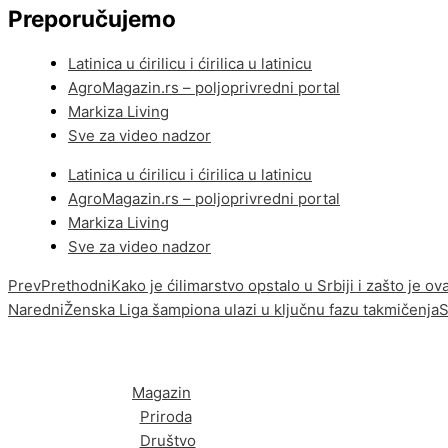
Preporučujemo
Latinica u ćirilicu i ćirilica u latinicu
AgroMagazin.rs – poljoprivredni portal
Markiza Living
Sve za video nadzor
Latinica u ćirilicu i ćirilica u latinicu
AgroMagazin.rs – poljoprivredni portal
Markiza Living
Sve za video nadzor
Prev
Prethodni
Kako je ćilimarstvo opstalo u Srbiji i zašto je o
Naredni
Ženska Liga šampiona ulazi u ključnu fazu takmičenja
S
Magazin
Priroda
Društvo