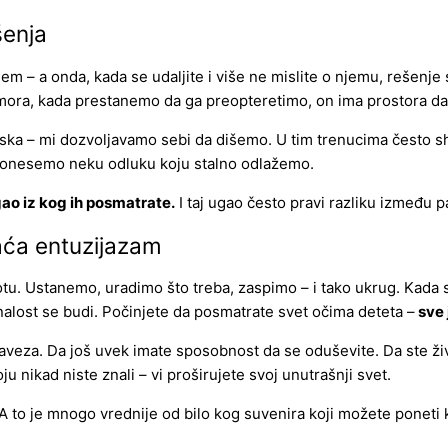
šenja
blem – a onda, kada se udaljite i više ne mislite o njemu, rešenje
dmora, kada prestanemo da ga preopteretimo, on ima prostora da
iska – mi dozvoljavamo sebi da dišemo. U tim trenucima često shv
da donesemo neku odluku koju stalno odlažemo.
ao iz kog ih posmatrate.
I taj ugao često pravi razliku između p
aća entuzijazam
otu. Ustanemo, uradimo što treba, zaspimo – i tako ukrug. Kad
nalost se budi. Počinjete da posmatrate svet očima deteta –
sve 
obaveza. Da još uvek imate sposobnost da se oduševite. Da ste živ
u nikad niste znali – vi proširujete svoj unutrašnji svet.
A to je mnogo vrednije od bilo kog suvenira koji možete poneti 