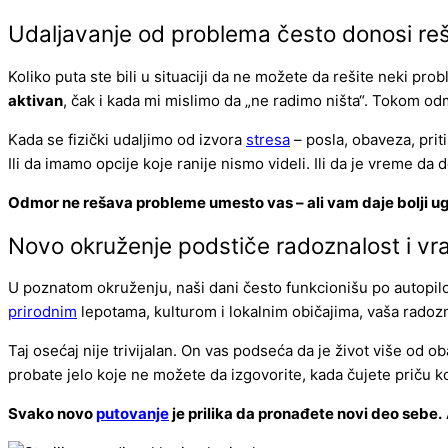
Udaljavanje od problema često donosi re
Koliko puta ste bili u situaciji da ne možete da rešite neki pro
aktivan
, čak i kada mi mislimo da „ne radimo ništa“. Tokom o
Kada se fizički udaljimo od izvora
stresa
– posla, obaveza, prit
Ili da imamo opcije koje ranije nismo videli. Ili da je vreme 
Odmor ne rešava probleme umesto vas – ali vam daje bolji ug
Novo okruženje podstiče radoznalost i vr
U poznatom okruženju, naši dani često funkcionišu po autopil
prirodnim
lepotama, kulturom i lokalnim običajima, vaša radoz
Taj osećaj nije trivijalan. On vas podseća da je život više od 
probate jelo koje ne možete da izgovorite, kada čujete priču koj
Svako novo
putovanje
je prilika da pronađete novi deo sebe.