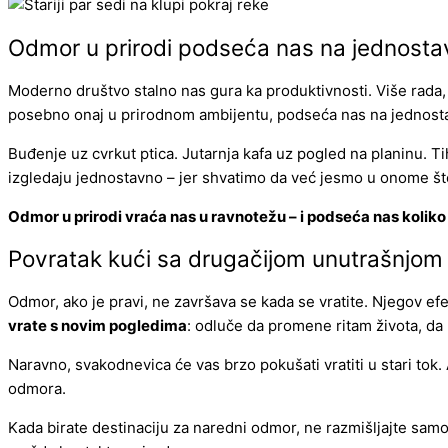
Odmor u prirodi podseća nas na jednostav
Moderno društvo stalno nas gura ka produktivnosti. Više rada,
posebno onaj u prirodnom ambijentu, podseća nas na jednostavn
Buđenje uz cvrkut ptica. Jutarnja kafa uz pogled na planinu. Ti
izgledaju jednostavno – jer shvatimo da već jesmo u onome št
Odmor u prirodi vraća nas u ravnotežu – i podseća nas kolik
Povratak kući sa drugačijom unutrašnjo
Odmor, ako je pravi, ne završava se kada se vratite. Njegov ef
vrate s novim pogledima
: odluče da promene ritam života, da
Naravno, svakodnevica će vas brzo pokušati vratiti u stari tok. 
odmora.
Kada birate destinaciju za naredni odmor, ne razmišljajte samo 