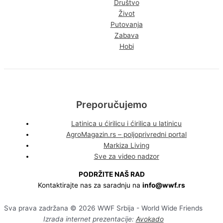
Društvo
Život
Putovanja
Zabava
Hobi
Preporučujemo
Latinica u ćirilicu i ćirilica u latinicu
AgroMagazin.rs – poljoprivredni portal
Markiza Living
Sve za video nadzor
PODRŽITE NAŠ RAD
Kontaktirajte nas za saradnju na
info@wwf.rs
Sva prava zadržana © 2026 WWF Srbija - World Wide Friends
Izrada internet prezentacije:
Avokado