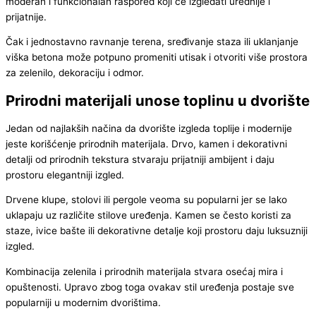
moderan i funkcionalan raspored koji će izgledati urednije i
prijatnije.
Čak i jednostavno ravnanje terena, sređivanje staza ili uklanjanje
viška betona može potpuno promeniti utisak i otvoriti više prostora
za zelenilo, dekoraciju i odmor.
Prirodni materijali unose toplinu u dvorište
Jedan od najlakših načina da dvorište izgleda toplije i modernije
jeste korišćenje prirodnih materijala. Drvo, kamen i dekorativni
detalji od prirodnih tekstura stvaraju prijatniji ambijent i daju
prostoru elegantniji izgled.
Drvene klupe, stolovi ili pergole veoma su popularni jer se lako
uklapaju uz različite stilove uređenja. Kamen se često koristi za
staze, ivice bašte ili dekorativne detalje koji prostoru daju luksuzniji
izgled.
Kombinacija zelenila i prirodnih materijala stvara osećaj mira i
opuštenosti. Upravo zbog toga ovakav stil uređenja postaje sve
popularniji u modernim dvorištima.