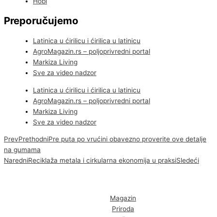
Hobi
Preporučujemo
Latinica u ćirilicu i ćirilica u latinicu
AgroMagazin.rs – poljoprivredni portal
Markiza Living
Sve za video nadzor
Latinica u ćirilicu i ćirilica u latinicu
AgroMagazin.rs – poljoprivredni portal
Markiza Living
Sve za video nadzor
Prev
Prethodni
Pre puta po vrućini obavezno proverite ove detalje
na gumama
Naredni
Reciklaža metala i cirkularna ekonomija u praksi
Sledeći
Magazin
Priroda