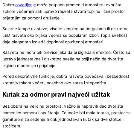
Dobro
osvetljenje
može potpuno promeniti atmosferu dvorišta.
Tokom večernjih sati upravo rasveta stvara toplinu i čini prostor
prijatnijim za odmor i druženje.
Solarne lampe uz staze, viseće lampice na pergolama ili diskretna
LED rasveta oko biljaka veoma su popularan izbor. Topla svetlost
daje elegantan izgled i doprinosi opuštenoj atmosferi.
Rasveta ne mora biti previše jaka da bi izgledala efektno. Često su
upravo jednostavna i diskretna svetla najbolji način da dvorište
izgleda modernije i prijatnije.
Pored dekorativne funkcije, dobra rasveta povećava i bezbednost
kretanja tokom večeri, posebno oko staza i stepeništa.
Kutak za odmor pravi najveći užitak
Bez obzira na veličinu prostora, važno je napraviti deo dvorišta
namenjen odmoru i opuštanju. To može biti mala terasa, prostor sa
garniturom za sedenje ili čak jednostavan kutak sa dve stolice i
stočićem.