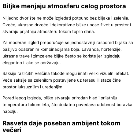
Biljke menjaju atmosferu celog prostora
Ni jedno dvorište ne može izgledati potpuno bez biljaka i zelenila.
Cveće, ukrasno drveće i dekorativne biljke unose život u prostor i
stvaraju prijatniju atmosferu tokom toplih dana.
Za moderan izgled preporučuje se jednostavniji raspored biljaka sa
pažljivo odabranim kombinacijama boja. Lavanda, hortenzije,
ukrasne trave i zimzelene biljke često se koriste jer izgledaju
elegantno i lako se održavaju.
Saksije različitih veličina takođe mogu imati veliki vizuelni efekat.
Veće saksije sa zelenilom postavljene uz terasu ili staze čine
prostor luksuznijim i uređenijim.
Pored lepog izgleda, biljke stvaraju prirodan hlad i prijatniju
temperaturu tokom leta, što dodatno povećava udobnost boravka
napolju.
Rasveta daje poseban ambijent tokom
večeri