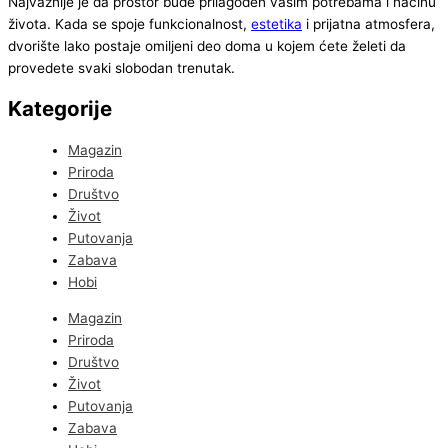
Najvažnije je da prostor bude prilagođen vašim potrebama i načinu
života. Kada se spoje funkcionalnost,
estetika
i prijatna atmosfera,
dvorište lako postaje omiljeni deo doma u kojem ćete želeti da
provedete svaki slobodan trenutak.
Kategorije
Magazin
Priroda
Društvo
Život
Putovanja
Zabava
Hobi
Magazin
Priroda
Društvo
Život
Putovanja
Zabava