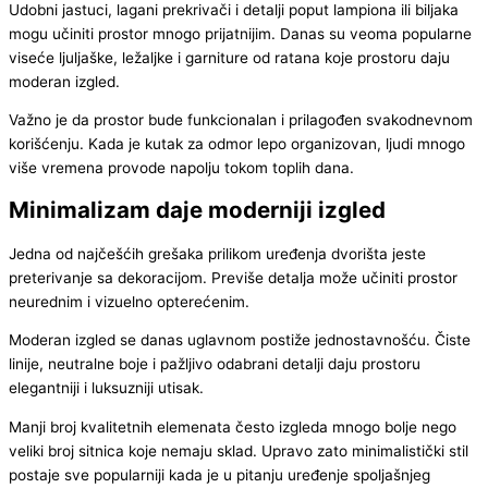
Udobni jastuci, lagani prekrivači i detalji poput lampiona ili biljaka
mogu učiniti prostor mnogo prijatnijim. Danas su veoma popularne
viseće ljuljaške, ležaljke i garniture od ratana koje prostoru daju
moderan izgled.
Važno je da prostor bude funkcionalan i prilagođen svakodnevnom
korišćenju. Kada je kutak za odmor lepo organizovan, ljudi mnogo
više vremena provode napolju tokom toplih dana.
Minimalizam daje moderniji izgled
Jedna od najčešćih grešaka prilikom uređenja dvorišta jeste
preterivanje sa dekoracijom. Previše detalja može učiniti prostor
neurednim i vizuelno opterećenim.
Moderan izgled se danas uglavnom postiže jednostavnošću. Čiste
linije, neutralne boje i pažljivo odabrani detalji daju prostoru
elegantniji i luksuzniji utisak.
Manji broj kvalitetnih elemenata često izgleda mnogo bolje nego
veliki broj sitnica koje nemaju sklad. Upravo zato minimalistički stil
postaje sve popularniji kada je u pitanju uređenje spoljašnjeg