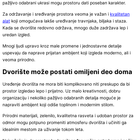
pažljivo odabrani ukrasi mogu prostoru dati poseban karakter.
Za održavanje i sređivanje prostora veoma je važan i
kvalitetan
alat
koji omogućava lakše uređivanje travnjaka, biljaka i staza.
Kada se dvorište redovno održava, mnogo duže zadržava lep i
uredan izgled.
Mnogi ljudi upravo kroz male promene i jednostavne detalje
uspevaju da naprave prijatan ambijent koji izgleda moderno, ali i
veoma prirodno.
Dvorište može postati omiljeni deo doma
Uređenje dvorišta ne mora biti komplikovano niti preskupo da bi
prostor izgledao lepo i prijatno. Uz malo kreativnosti, dobru
organizaciju i nekoliko pažljivo odabranih detalja moguće je
napraviti ambijent koji odiše toplinom i modernim stilom.
Prirodni materijali, zelenilo, kvalitetna rasveta i udoban prostor za
odmor mogu potpuno promeniti atmosferu dvorišta i učiniti ga
idealnim mestom za uživanje tokom leta.