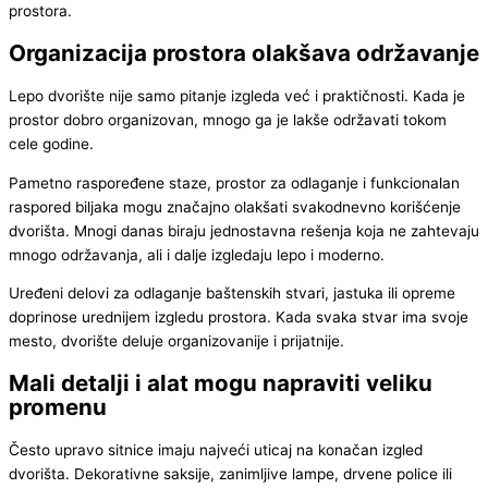
prostora.
Organizacija prostora olakšava održavanje
Lepo dvorište nije samo pitanje izgleda već i praktičnosti. Kada je
prostor dobro organizovan, mnogo ga je lakše održavati tokom
cele godine.
Pametno raspoređene staze, prostor za odlaganje i funkcionalan
raspored biljaka mogu značajno olakšati svakodnevno korišćenje
dvorišta. Mnogi danas biraju jednostavna rešenja koja ne zahtevaju
mnogo održavanja, ali i dalje izgledaju lepo i moderno.
Uređeni delovi za odlaganje baštenskih stvari, jastuka ili opreme
doprinose urednijem izgledu prostora. Kada svaka stvar ima svoje
mesto, dvorište deluje organizovanije i prijatnije.
Mali detalji i alat mogu napraviti veliku
promenu
Često upravo sitnice imaju najveći uticaj na konačan izgled
dvorišta. Dekorativne saksije, zanimljive lampe, drvene police ili