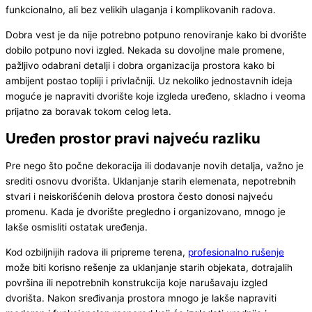
funkcionalno, ali bez velikih ulaganja i komplikovanih radova.
Dobra vest je da nije potrebno potpuno renoviranje kako bi dvorište
dobilo potpuno novi izgled. Nekada su dovoljne male promene,
pažljivo odabrani detalji i dobra organizacija prostora kako bi
ambijent postao topliji i privlačniji. Uz nekoliko jednostavnih ideja
moguće je napraviti dvorište koje izgleda uređeno, skladno i veoma
prijatno za boravak tokom celog leta.
Uređen prostor pravi najveću razliku
Pre nego što počne dekoracija ili dodavanje novih detalja, važno je
srediti osnovu dvorišta. Uklanjanje starih elemenata, nepotrebnih
stvari i neiskorišćenih delova prostora često donosi najveću
promenu. Kada je dvorište pregledno i organizovano, mnogo je
lakše osmisliti ostatak uređenja.
Kod ozbiljnijih radova ili pripreme terena,
profesionalno rušenje
može biti korisno rešenje za uklanjanje starih objekata, dotrajalih
površina ili nepotrebnih konstrukcija koje narušavaju izgled
dvorišta. Nakon sređivanja prostora mnogo je lakše napraviti