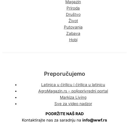
Magazin
Priroda
Društvo
Život
Putovanja
Zabava
Hobi
Preporučujemo
Latinica u ćirilicu i ćirilica u latinicu
AgroMagazin.rs – poljoprivredni portal
Markiza Living
Sve za video nadzor
PODRŽITE NAŠ RAD
Kontaktirajte nas za saradnju na
info@wwf.rs