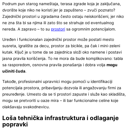
Podrum pun starog nameštaja, terasa zgrade koja je zaključana,
dvorište koje niko ne koristi jer je zapušteno – zvuči poznato?
Zajednički prostori u zgradama često ostaju neiskorišćeni, jer niko
ne zna šta bi sa njima ili zato što se strahuje od eventualnog
nereda. A zapravo – to su
prostori
sa ogromnim potencijalom.
Uređen i funkcionalan zajednički prostor može postati mesto
susreta, igralište za decu, prostor za bicikle, pa čak i mini-zeleni
kutak. Ključ je u tome da se zajednica složi oko namene i postavi
jasna pravila korišćenja. To ne mora da bude komplikovano: tabla
sa rasporedom, osnovna pravila ponašanja i dobra volja
mogu
učiniti čuda
.
Takođe, profesionalni upravnici mogu pomoći u identifikaciji
potencijala prostora, pribavljanju dozvola ili angažovanju firmi za
preuređenje. Umesto da se ti prostori zapuste i služe kao skladišta,
mogu se pretvoriti u oaze mira – ili bar funkcionalne celine koje
olakšavaju svakodnevicu.
Loša tehnička infrastruktura i odlaganje
popravki