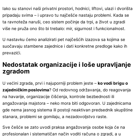
Iako su stanovi naši privatni prostori, hodnici, liftovi, ulazi i dvorišta
pripadaju svima – i upravo tu najčešće nastaju problemi. Kada se
ta ravnoteža naruši, ceo sistem počinje da trpi, a život u zgradi
više ne pruža ono što bi trebalo: mir, sigurnost i funkcionalnost.
U nastavku ćemo analizirati pet najčešćih izazova sa kojima se
suočavaju stambene zajednice i dati konkretne predloge kako ih
prevazići.
Nedostatak organizacije i loše upravljanje
zgradom
U većini zgrada, prvi i najuporniji problem jeste –
ko vodi brigu o
zajedničkim poslovima
? Od redovnog održavanja, do reagovanja
na havarije, organizacije čišćenja, kontrole bezbednosti ili
angažovanja majstora – neko mora biti odgovoran. U zajednicama
gde nema jasnog sistema ili postoji neaktivan predsednik skupštine
stanara, problemi se gomilaju, a nezadovoljstvo raste.
Sve češće se zato uvodi praksa angažovanja osobe koja će na
profesionalan i sistematičan način voditi računa o zgradi, a u