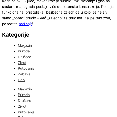
Kada se svi uključe, makar kroz prisustvo, razumevanje i glas na
sastancima, zgrada postaje više od betonske konstrukcije. Postaje
funkcionalna, prijateljska i bezbedna zajednica u kojoj se ne živi
samo „pored“ drugih – već „zajedno“ sa drugima. Za još tekstova,
posedtite
naš sajt
!
Kategorije
Magazin
Priroda
Društvo
Život
Putovanja
Zabava
Hobi
Magazin
Priroda
Društvo
Život
Putovanja