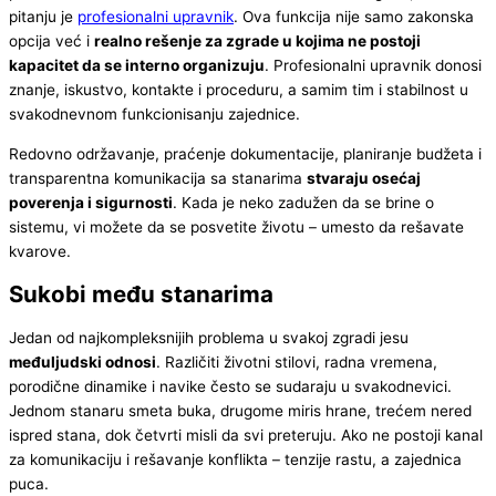
pitanju je
profesionalni upravnik
. Ova funkcija nije samo zakonska
opcija već i
realno rešenje za zgrade u kojima ne postoji
kapacitet da se interno organizuju
. Profesionalni upravnik donosi
znanje, iskustvo, kontakte i proceduru, a samim tim i stabilnost u
svakodnevnom funkcionisanju zajednice.
Redovno održavanje, praćenje dokumentacije, planiranje budžeta i
transparentna komunikacija sa stanarima
stvaraju osećaj
poverenja i sigurnosti
. Kada je neko zadužen da se brine o
sistemu, vi možete da se posvetite životu – umesto da rešavate
kvarove.
Sukobi među stanarima
Jedan od najkompleksnijih problema u svakoj zgradi jesu
međuljudski odnosi
. Različiti životni stilovi, radna vremena,
porodične dinamike i navike često se sudaraju u svakodnevici.
Jednom stanaru smeta buka, drugome miris hrane, trećem nered
ispred stana, dok četvrti misli da svi preteruju. Ako ne postoji kanal
za komunikaciju i rešavanje konflikta – tenzije rastu, a zajednica
puca.