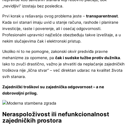
„nevidljivi“ izostaju bez posledica.
Prvi korak u rešavanju ovog problema jeste –
transparentnost
.
Kada svi stanari imaju uvid u stanje računa, rashode i planirane
investicije, raste i poverenje, ali i osećaj odgovornosti.
Profesionalni upravnici najčešće obezbeđuju takve izveštaje, a u
nekim slučajevima čak i elektronski pristup.
Ukoliko ni to ne pomogne, zakonski okvir predviđa pravne
mehanizme za opomene, pa
čak i sudske tužbe protiv dužnika
.
Iako to zvuči drastično, važno je shvatiti da neplaćanje zajedničkih
troškova nije „lična stvar“ – već direktan udarac na kvalitet života
svih stanara.
Zajednički troškovi su zajednička odgovornost – a ne
dobrovoljni prilog.
Neraspoloživost ili nefunkcionalnost
zajedničkih prostora