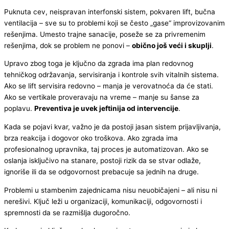
Puknuta cev, neispravan interfonski sistem, pokvaren lift, bučna
ventilacija – sve su to problemi koji se često „gase“ improvizovanim
rešenjima. Umesto trajne sanacije, poseže se za privremenim
rešenjima, dok se problem ne ponovi –
obično još veći i skuplji
.
Upravo zbog toga je ključno da zgrada ima plan redovnog
tehničkog održavanja, servisiranja i kontrole svih vitalnih sistema.
Ako se lift servisira redovno – manja je verovatnoća da će stati.
Ako se vertikale proveravaju na vreme – manje su šanse za
poplavu.
Preventiva je uvek jeftinija od intervencije
.
Kada se pojavi kvar, važno je da postoji jasan sistem prijavljivanja,
brza reakcija i dogovor oko troškova. Ako zgrada ima
profesionalnog upravnika, taj proces je automatizovan. Ako se
oslanja isključivo na stanare, postoji rizik da se stvar odlaže,
ignoriše ili da se odgovornost prebacuje sa jednih na druge.
Problemi u stambenim zajednicama nisu neuobičajeni – ali nisu ni
nerešivi. Ključ leži u organizaciji, komunikaciji, odgovornosti i
spremnosti da se razmišlja dugoročno.