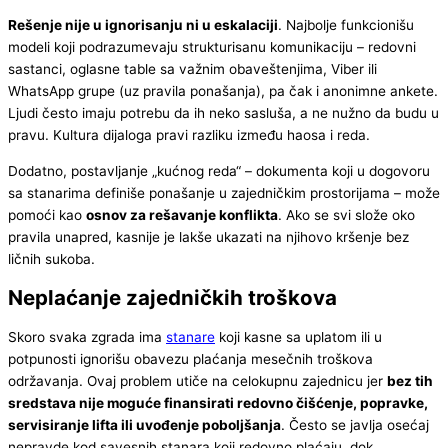
Rešenje nije u ignorisanju ni u eskalaciji
. Najbolje funkcionišu
modeli koji podrazumevaju strukturisanu komunikaciju – redovni
sastanci, oglasne table sa važnim obaveštenjima, Viber ili
WhatsApp grupe (uz pravila ponašanja), pa čak i anonimne ankete.
Ljudi često imaju potrebu da ih neko sasluša, a ne nužno da budu u
pravu. Kultura dijaloga pravi razliku između haosa i reda.
Dodatno, postavljanje „kućnog reda“ – dokumenta koji u dogovoru
sa stanarima definiše ponašanje u zajedničkim prostorijama – može
pomoći kao
osnov za rešavanje konflikta
. Ako se svi slože oko
pravila unapred, kasnije je lakše ukazati na njihovo kršenje bez
ličnih sukoba.
Neplaćanje zajedničkih troškova
Skoro svaka zgrada ima
stanare
koji kasne sa uplatom ili u
potpunosti ignorišu obavezu plaćanja mesečnih troškova
održavanja. Ovaj problem utiče na celokupnu zajednicu jer
bez tih
sredstava nije moguće finansirati redovno čišćenje, popravke,
servisiranje lifta ili uvođenje poboljšanja
. Često se javlja osećaj
nepravde kod savesnih stanara koji redovno plaćaju, dok