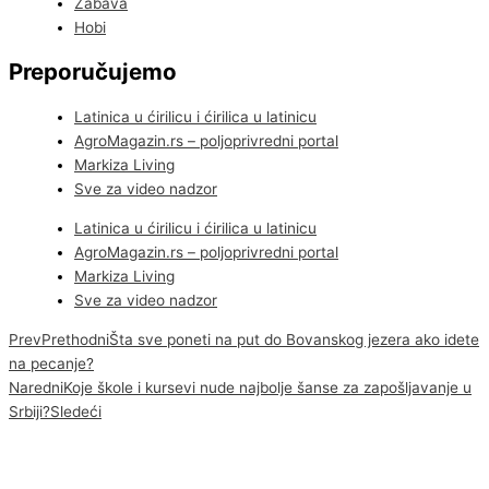
Zabava
Hobi
Preporučujemo
Latinica u ćirilicu i ćirilica u latinicu
AgroMagazin.rs – poljoprivredni portal
Markiza Living
Sve za video nadzor
Latinica u ćirilicu i ćirilica u latinicu
AgroMagazin.rs – poljoprivredni portal
Markiza Living
Sve za video nadzor
Prev
Prethodni
Šta sve poneti na put do Bovanskog jezera ako idete
na pecanje?
Naredni
Koje škole i kursevi nude najbolje šanse za zapošljavanje u
Srbiji?
Sledeći