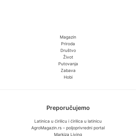
Magazin
Priroda
Društvo
Život
Putovanja
Zabava
Hobi
Preporučujemo
Latinica u ćirilicu i ćirilica u latinicu
AgroMagazin.rs – poljoprivredni portal
Markiza Living