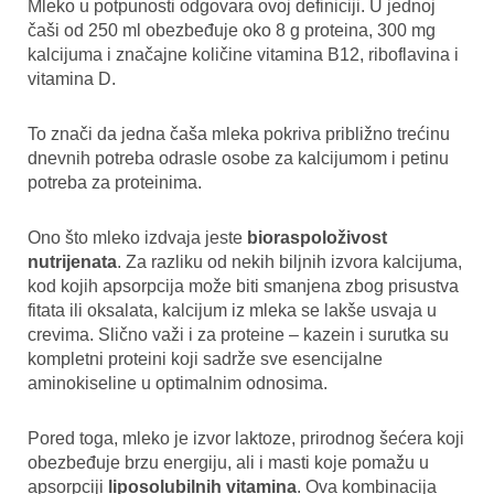
Mleko u potpunosti odgovara ovoj definiciji. U jednoj
čaši od 250 ml obezbeđuje oko 8 g proteina, 300 mg
kalcijuma i značajne količine vitamina B12, riboflavina i
vitamina D.
To znači da jedna čaša mleka pokriva približno trećinu
dnevnih potreba odrasle osobe za kalcijumom i petinu
potreba za proteinima.
Ono što mleko izdvaja jeste
bioraspoloživost
nutrijenata
. Za razliku od nekih biljnih izvora kalcijuma,
kod kojih apsorpcija može biti smanjena zbog prisustva
fitata ili oksalata, kalcijum iz mleka se lakše usvaja u
crevima. Slično važi i za proteine – kazein i surutka su
kompletni proteini koji sadrže sve esencijalne
aminokiseline u optimalnim odnosima.
Pored toga, mleko je izvor laktoze, prirodnog šećera koji
obezbeđuje brzu energiju, ali i masti koje pomažu u
apsorpciji
liposolubilnih vitamina
. Ova kombinacija