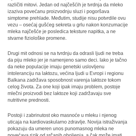
različiti mitovi. Jedan od najčešćih je tvrdnja da mleko
izaziva povećanu proizvodnju sluzi i pogoršava
simptome prehlade. Međutim, studije nisu potvrdile ovu
vezu – osećaj gušćeg sekreta u grlu nakon konzumacije
mleka najčešće je posledica teksture napitka, a ne
stvarne fiziološke promene.
Drugi mit odnosi se na tvrdnju da odrasli ljudi ne treba
da piju mleko jer je namenjeno samo deci. Iako je tačno
da neke populacije imaju genetski uslovljenu
intoleranciju na laktozu, većina ljudi u Evropi i regionu
Balkana zadržava sposobnost varenja laktoze tokom
celog života. Za one koji ipak imaju problem, postoje
mlečni proizvodi bez laktoze koji zadržavaju sve
nutritivne prednosti.
Postoji i zabrinutost oko masnoće u mleku i njenog
uticaja na kardiovaskularno zdravlje. Novija istraživanja
pokazuju da umeren unos punomasnog mleka ne
povećava rizik od srčanih oboljenja, a čak može imati