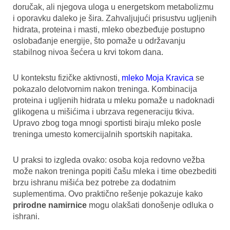
doručak, ali njegova uloga u energetskom metabolizmu
i oporavku daleko je šira. Zahvaljujući prisustvu ugljenih
hidrata, proteina i masti, mleko obezbeđuje postupno
oslobađanje energije, što pomaže u održavanju
stabilnog nivoa šećera u krvi tokom dana.
U kontekstu fizičke aktivnosti,
mleko Moja Kravica
se
pokazalo delotvornim nakon treninga. Kombinacija
proteina i ugljenih hidrata u mleku pomaže u nadoknadi
glikogena u mišićima i ubrzava regeneraciju tkiva.
Upravo zbog toga mnogi sportisti biraju mleko posle
treninga umesto komercijalnih sportskih napitaka.
U praksi to izgleda ovako: osoba koja redovno vežba
može nakon treninga popiti čašu mleka i time obezbediti
brzu ishranu mišića bez potrebe za dodatnim
suplementima. Ovo praktično rešenje pokazuje kako
prirodne namirnice
mogu olakšati donošenje odluka o
ishrani.