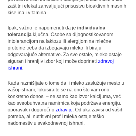
zaštitni efekat zahvaljujući prisustvu bioaktivnih masnih
kiselina i vitamina.
Ipak, važno je napomenuti da je
individualna
tolerancija
ključna. Osobe sa dijagnostikovanom
intolerancijom na laktozu ili alergijom na mlečne
proteine treba da izbegavaju mleko ili biraju
odgovarajuće alternative. Za sve ostale, mleko ostaje
siguran i hranljiv izbor koji može doprineti
zdravoj
ishrani
.
Kada razmišljate o tome da li mleko zaslužuje mesto u
vašoj ishrani, fokusirajte se na ono što vam ono
konkretno donosi – ne samo kao izvor kalcijuma, već
kao sveobuhvatna namirnica koja podržava energiju,
oporavak i dugoročno
zdravlje
. Odluka zavisi od vaših
potreba, ali nutritivni profil mleka ostaje teško
nadomestiv u svakodnevnoj ishrani.