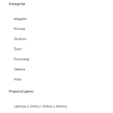
Kategorije
Magazin
Priroda
Društvo
Život
Putovanja
Zabava
Hobi
Preporučujemo
Latinica u ćirilicu i ćirilica u latinicu