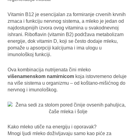
Vitamin B12 je esencijalan za formiranje crvenih krvnih
zrnaca i funkciju nervnog sistema, a mleko je jedan od
najdostupnijih izvora ovog vitamina u svakodnevnoj
ishrani. Riboflavin (vitamin B2) podržava metabolizam
energije, dok vitamin D, koji se često dodaje mleku,
pomaže u apsorpciji kalcijuma i ima ulogu u
imunološkoj funkciji.
Ova kombinacija nutrijenata čini mleko
višenamenskom namirnicom
koja istovremeno deluje
na više sistema u organizmu – od koštano-mišićnog do
nervnog i imunološkog.
Kako mleko utiče na energiju i oporavak?
Mnogi ljudi mleko doživljavaju samo kao piće za