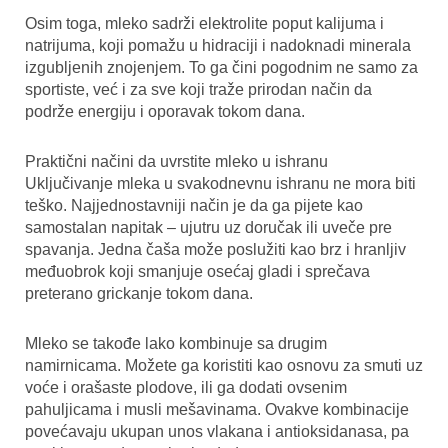
Osim toga, mleko sadrži elektrolite poput kalijuma i
natrijuma, koji pomažu u hidraciji i nadoknadi minerala
izgubljenih znojenjem. To ga čini pogodnim ne samo za
sportiste, već i za sve koji traže prirodan način da
podrže energiju i oporavak tokom dana.
Praktični načini da uvrstite mleko u ishranu
Uključivanje mleka u svakodnevnu ishranu ne mora biti
teško. Najjednostavniji način je da ga pijete kao
samostalan napitak – ujutru uz doručak ili uveče pre
spavanja. Jedna čaša može poslužiti kao brz i hranljiv
međuobrok koji smanjuje osećaj gladi i sprečava
preterano grickanje tokom dana.
Mleko se takođe lako kombinuje sa drugim
namirnicama. Možete ga koristiti kao osnovu za smuti uz
voće i orašaste plodove, ili ga dodati ovsenim
pahuljicama i musli mešavinama. Ovakve kombinacije
povećavaju ukupan unos vlakana i antioksidanasa, pa