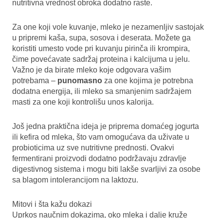
nutritivna vrednost obroka dodatno raste.
Za one koji vole kuvanje, mleko je nezamenljiv sastojak
u pripremi kaša, supa, sosova i deserata. Možete ga
koristiti umesto vode pri kuvanju pirinča ili krompira,
čime povećavate sadržaj proteina i kalcijuma u jelu.
Važno je da birate mleko koje odgovara vašim
potrebama –
punomasno
za one kojima je potrebna
dodatna energija, ili mleko sa smanjenim sadržajem
masti za one koji kontrolišu unos kalorija.
Još jedna praktična ideja je priprema domaćeg jogurta
ili kefira od mleka, što vam omogućava da uživate u
probioticima uz sve nutritivne prednosti. Ovakvi
fermentirani proizvodi dodatno podržavaju zdravlje
digestivnog sistema i mogu biti lakše svarljivi za osobe
sa blagom intolerancijom na laktozu.
Mitovi i šta kažu dokazi
Uprkos naučnim dokazima, oko mleka i dalje kruže