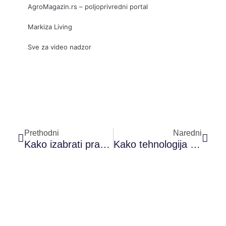
AgroMagazin.rs – poljoprivredni portal
Markiza Living
Sve za video nadzor
Prev
Sled
Prethodni
Naredni
Kako izabrati pravo mesto za izlazak kada nemaju svi u društvu isti ukus?
Kako tehnologija menja način na koji pratimo sport?