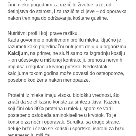
čini mleko pogodnim za različite životne faze, od
detinjstva do starosti, i za različite ciljeve – od oporavka
nakon treninga do održavanja koštane gustine.
Nutritivni profili koji prave razliku
Kada govorimo o nutritivnom profilu mleka, ključno je
razumeti kako pojedinačni nutrijenti deluju u organizmu.
Kalcijum
, na primer, ne služi samo za izgradnju kostiju
– on učestvuje u mišićnoj kontrakciji, prenosu nervnih
impulsa i regulaciji krvnog pritiska. Nedostatak
kalcijuma tokom godina može dovesti do osteoporoze,
posebno kod žena nakon menopauze.
Proteini iz mleka imaju visoku biološku vrednost, što
znači da se efikasno koriste za sintezu tkiva. Kazein,
koji čini oko 80% proteina u mleku, sporo se vari i
postepeno oslobađa aminokiseline u krvotok. To je
korisno za noćni oporavak. Surutka, sa druge strane,
deluje brže i često se koristi u sportskoj ishrani za brzu
regeneraciju mišića.