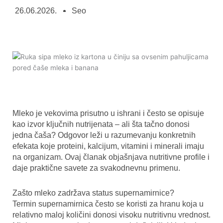
26.06.2026.
Seo
Mleko je vekovima prisutno u ishrani i često se opisuje
kao izvor ključnih nutrijenata – ali šta tačno donosi
jedna čaša? Odgovor leži u razumevanju konkretnih
efekata koje proteini, kalcijum, vitamini i minerali imaju
na organizam. Ovaj članak objašnjava nutritivne profile i
daje praktične savete za svakodnevnu primenu.
Zašto mleko zadržava status supernamirnice?
Termin supernamirnica često se koristi za hranu koja u
relativno maloj količini donosi visoku nutritivnu vrednost.