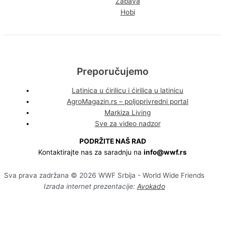
Zabava
Hobi
Preporučujemo
Latinica u ćirilicu i ćirilica u latinicu
AgroMagazin.rs – poljoprivredni portal
Markiza Living
Sve za video nadzor
PODRŽITE NAŠ RAD
Kontaktirajte nas za saradnju na
info@wwf.rs
Sva prava zadržana © 2026 WWF Srbija - World Wide Friends
Izrada internet prezentacije:
Avokado