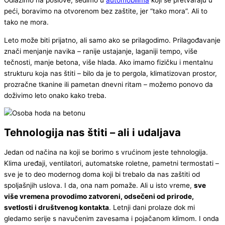
peći, boravimo na otvorenom bez zaštite, jer “tako mora”. Ali to
tako ne mora.
Leto može biti prijatno, ali samo ako se prilagodimo. Prilagođavanje
znači menjanje navika – ranije ustajanje, laganiji tempo, više
tečnosti, manje betona, više hlada. Ako imamo fizičku i mentalnu
strukturu koja nas štiti – bilo da je to pergola, klimatizovan prostor,
prozračne tkanine ili pametan dnevni ritam – možemo ponovo da
doživimo leto onako kako treba.
Tehnologija nas štiti – ali i udaljava
Jedan od načina na koji se borimo s vrućinom jeste tehnologija.
Klima uređaji, ventilatori, automatske roletne, pametni termostati –
sve je to deo modernog doma koji bi trebalo da nas zaštiti od
spoljašnjih uslova. I da, ona nam pomaže. Ali u isto vreme,
sve
više vremena provodimo zatvoreni, odsečeni od prirode,
svetlosti i društvenog kontakta
. Letnji dani prolaze dok mi
gledamo serije s navučenim zavesama i pojačanom klimom. I onda