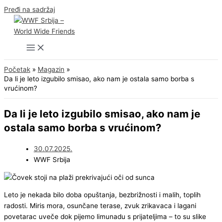
Pređi na sadržaj
Početak
Magazin
Da li je leto izgubilo smisao, ako nam je ostala samo borba s
vrućinom?
Da li je leto izgubilo smisao, ako nam je
ostala samo borba s vrućinom?
30.07.2025.
WWF Srbija
Leto je nekada bilo doba opuštanja, bezbrižnosti i malih, toplih
radosti. Miris mora, osunčane terase, zvuk zrikavaca i lagani
povetarac uveče dok pijemo limunadu s prijateljima – to su slike