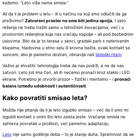
kažemo: “Leto više nema smisla.”
Ali da li je problem u letu – ili u načinu na koji smo odlučili da ga
preživimo?
Zatvoreni prostor ne sme biti jedina opcija.
I zato
rešenja ne treba tražiti samo u tehničkim inovacijama, već i u
prostornim rešenjima koja nas vraćaju napolje – ali pod bezbednim
uslovima. Bilo da je to terasa u senci, gradski park s natkrivenim
klupama, hladovina u etno-selu ili krovna bašta, svaki kontakt sa
suncem, ako je pametno doziran, obnavlja naš
biološki ritam
.
Važno je shvatiti: tehnologija treba da nas podrži, a ne da nas
zatvori. Leto još ima čari, ali ih nećemo pronaći kroz staklo i LED
ekrane. Potrebno je otvoriti prozor – fizički i mentalno – i
pronaći
balans između udobnosti i autentičnosti
.
Kako povratiti smisao leta?
Možda nije pitanje da li je leto izgubilo smisao – već da li smo mi
izgubili kontakt s onim što leto zaista jeste. Vraćanje smisla ne
zahteva povratak u prošlost, već pametnu adaptaciju.
Leto
nije samo godišnje doba – to je stanje duha. Spremnost da se