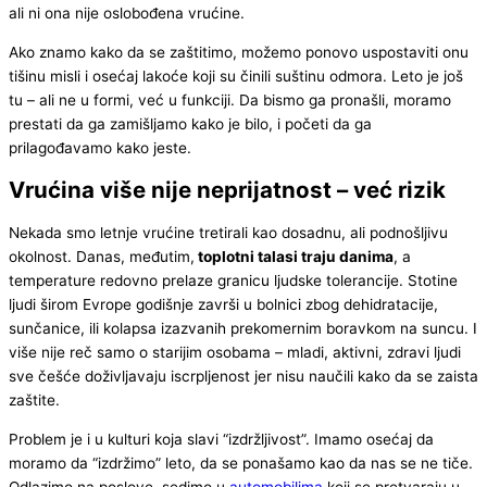
ali ni ona nije oslobođena vrućine.
Ako znamo kako da se zaštitimo, možemo ponovo uspostaviti onu
tišinu misli i osećaj lakoće koji su činili suštinu odmora. Leto je još
tu – ali ne u formi, već u funkciji. Da bismo ga pronašli, moramo
prestati da ga zamišljamo kako je bilo, i početi da ga
prilagođavamo kako jeste.
Vrućina više nije neprijatnost – već rizik
Nekada smo letnje vrućine tretirali kao dosadnu, ali podnošljivu
okolnost. Danas, međutim,
toplotni talasi traju danima
, a
temperature redovno prelaze granicu ljudske tolerancije. Stotine
ljudi širom Evrope godišnje završi u bolnici zbog dehidratacije,
sunčanice, ili kolapsa izazvanih prekomernim boravkom na suncu. I
više nije reč samo o starijim osobama – mladi, aktivni, zdravi ljudi
sve češće doživljavaju iscrpljenost jer nisu naučili kako da se zaista
zaštite.
Problem je i u kulturi koja slavi “izdržljivost”. Imamo osećaj da
moramo da “izdržimo” leto, da se ponašamo kao da nas se ne tiče.
Odlazimo na poslove, sedimo u
automobilima
koji se pretvaraju u