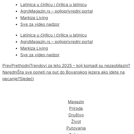
Latinica u ćirilicu i ćirilica u latinicu
AgroMagazin.rs – poljoprivredni portal
Markiza Living
Sve za video nadzor
Latinica u ćirilicu i ćirilica u latinicu
AgroMagazin.rs – poljoprivredni portal
Markiza Living
Sve za video nadzor
Prev
Prethodni
Trendovi za leto 2025 – koji komadi su nezaobilazni?
Naredni
Šta sve poneti na put do Bovanskog jezera ako idete na
pecanje?
Sledeći
Magazin
Priroda
Društvo
Život
Putovanja