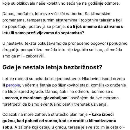
koje su oblikovale naše kolektivno sećanje na godišnje odmore.
Danas, međutim, leto sve više liči na borbu. Sa klimatskim
promenama, temperaturnim ekstremima i toplotnim talasima koji
ne popuštaju, postavlja se pitanje:
da li još umemo da uživamo u
letu ili samo preživljavamo do septembra?
U nastavku teksta pokušavamo da pronađemo odgovor i ponudimo
drugačiju perspektivu: možda leto nije izgubilo smisao, ali možda
smo ga mi – zaboravili.
Gde je nestala letnja bezbrižnost?
Letnje radosti su nekada bile jednostavne. Hladovina ispod drveta
ili
pergole
, večernja šetnja po šljunkovitoj stazi, komšijsko druženje
na klupi ispred zgrade. Danas, čak i na odmoru, borimo se s
u
morom, nesanicom, glavoboljom
i osećajem da sve moramo
“pretrpeti” da bismo eventualno osetili trenutak uživanja.
Odlazak na more zahteva strateško planiranje –
kako izbeći
gužvu, kad pobeći od sunca, kad se vratiti u klimatizovanu
sobu
. A za one koji ostaju u gradu, terasa je sve što im je ostalo –