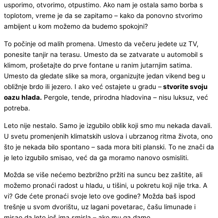
usporimo, otvorimo, otpustimo. Ako nam je ostala samo borba s
toplotom, vreme je da se zapitamo – kako da ponovno stvorimo
ambijent u kom možemo da budemo spokojni?
To počinje od malih promena. Umesto da večeru jedete uz TV,
ponesite tanjir na terasu. Umesto da se zatvarate u automobil s
klimom, prošetajte do prve fontane u ranim jutarnjim satima.
Umesto da gledate slike sa mora, organizujte jedan vikend beg u
obližnje brdo ili jezero. I ako već ostajete u gradu –
stvorite svoju
oazu hlada.
Pergole, tende, prirodna hladovina – nisu luksuz, već
potreba.
Leto nije nestalo. Samo je izgubilo oblik koji smo mu nekada davali.
U svetu promenjenih klimatskih uslova i ubrzanog ritma života, ono
što je nekada bilo spontano – sada mora biti planski. To ne znači da
je leto izgubilo smisao, već da ga moramo nanovo osmisliti.
Možda se više nećemo bezbrižno pržiti na suncu bez zaštite, ali
možemo pronaći radost u hladu, u tišini, u pokretu koji nije trka. A
vi? Gde ćete pronaći svoje leto ove godine? Možda baš ispod
trešnje u svom dvorištu, uz lagani povetarac, čašu limunade i
misao da leto još ima smisla – ako mu ga damo.