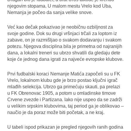
njegovim stopama. U malom mestu Vrelo kod Uba,
Nemanja je počeo da sanja velike snove.
Već kao dečak pokazivao je neobičnu ozbiljnost za
svoje godine. Dok su drugi vršnjaci trčali za loptom iz
zabave, on je razmišljao o svakom dodavanju i svakom
potezu. Njegova disciplina bila je primetna od najranijih
dana, a lokalni treneri su ubrzo shvatili da gledaju dete
koje će jednog dana igrati za najveće evropske klubove.
Prvi fudbalski koraci Nemanje Matića započeli su u FK
Vrelo, lokalnom klubu gde je brzo postao ključni igrač
mlađih selekcija. Ubrzo ga primećuju skauti, pa prelazi
u FK Obrenovac 1905, a potom u omladinske timove
Crvene zvezde i Partizana. Iako nije uspeo da se zadrži
u velikim srpskim klubovima, taj period ga je oblikovao –
naučio je da poraz može biti početak, a ne kraj.
U tabeli ispod prikazan je pregled njegovih ranih godina