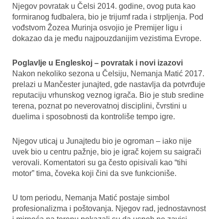
Njegov povratak u Čelsi 2014. godine, ovog puta kao
formiranog fudbalera, bio je trijumf rada i strpljenja. Pod
vođstvom Žozea Murinja osvojio je Premijer ligu i
dokazao da je među najpouzdanijim vezistima Evrope.
Poglavlje u Engleskoj – povratak i novi izazovi
Nakon nekoliko sezona u Čelsiju, Nemanja Matić 2017.
prelazi u Mančester junajted, gde nastavlja da potvrđuje
reputaciju vrhunskog veznog igrača. Bio je stub sredine
terena, poznat po neverovatnoj disciplini, čvrstini u
duelima i sposobnosti da kontroliše tempo igre.
Njegov uticaj u Junajtedu bio je ogroman – iako nije
uvek bio u centru pažnje, bio je igrač kojem su saigrači
verovali. Komentatori su ga često opisivali kao “tihi
motor” tima, čoveka koji čini da sve funkcioniše.
U tom periodu, Nemanja Matić postaje simbol
profesionalizma i poštovanja. Njegov rad, jednostavnost