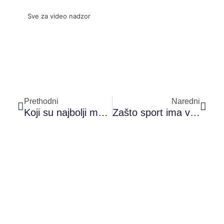
Sve za video nadzor
Prev
Sled
Prethodni
Naredni
Koji su najbolji magacinski viljuškari?
Zašto sport ima veliki uticaj na svakodnevni život i emocionalno stanje ljudi