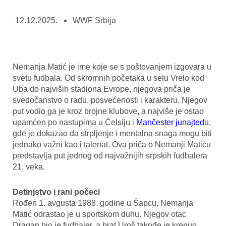
12.12.2025.
WWF Srbija
Nemanja Matić je ime koje se s poštovanjem izgovara u
svetu fudbala. Od skromnih početaka u selu Vrelo kod
Uba do najviših stadiona Evrope, njegova priča je
svedočanstvo o radu, posvećenosti i karakteru. Njegov
put vodio ga je kroz brojne klubove, a najviše je ostao
upamćen po nastupima u Čelsiju i
Mančester junajted
u,
gde je dokazao da strpljenje i mentalna snaga mogu biti
jednako važni kao i talenat. Ova priča o Nemanji Matiću
predstavlja put jednog od najvažnijih srpskih fudbalera
21. veka.
Detinjstvo i rani počeci
Rođen 1. avgusta 1988. godine u Šapcu, Nemanja
Matić odrastao je u sportskom duhu. Njegov otac
Dragan bio je fudbaler, a brat Uroš takođe je krenuo