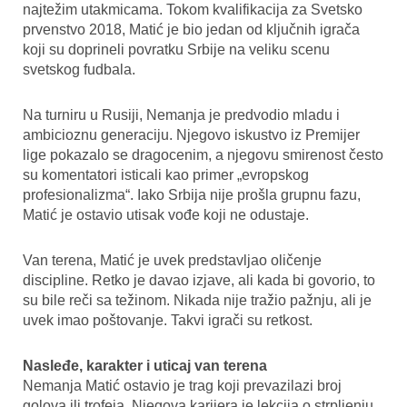
najtežim utakmicama. Tokom kvalifikacija za Svetsko
prvenstvo 2018, Matić je bio jedan od ključnih igrača
koji su doprineli povratku Srbije na veliku scenu
svetskog fudbala.
Na turniru u Rusiji, Nemanja je predvodio mladu i
ambicioznu generaciju. Njegovo iskustvo iz Premijer
lige pokazalo se dragocenim, a njegovu smirenost često
su komentatori isticali kao primer „evropskog
profesionalizma“. Iako Srbija nije prošla grupnu fazu,
Matić je ostavio utisak vođe koji ne odustaje.
Van terena, Matić je uvek predstavljao oličenje
discipline. Retko je davao izjave, ali kada bi govorio, to
su bile reči sa težinom. Nikada nije tražio pažnju, ali je
uvek imao poštovanje. Takvi igrači su retkost.
Nasleđe, karakter i uticaj van terena
Nemanja Matić ostavio je trag koji prevazilazi broj
golova ili trofeja. Njegova karijera je lekcija o strpljenju,