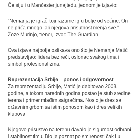
Čelsiju i u Mančester junajtedu, jednom je izjavio:
“Nemanja je igrač koji razume igru bolje od većine. On
ne priča mnogo, ali njegova prisutnost menja sve.” —
Žoze Murinjo, trener, izvor: The Guardian
Ova izjava najbolje oslikava ono što je Nemanja Matić
predstavljao: lidera bez reči, oslonac svakog tima i
simbol profesionalizma.
Reprezentacija Srbije – ponos i odgovornost
Za reprezentaciju Srbije, Matić je debitovao 2008.
godine, a tokom narednih godina postao je stub sredine
terena i primer mlađim saigračima. Nosio je dres sa
državnim grbom sa istim ponosom kao i dres velikih
klubova.
Njegovo prisustvo na terenu davalo je sigurnost odbrani
i stabilnost timu. Bio je poznat po smirenosti čak i u