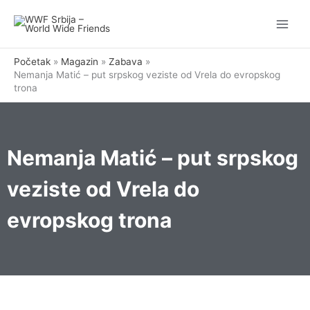
Pređi
na
sadržaj
Početak
Magazin
Zabava
Nemanja Matić – put srpskog veziste od Vrela do evropskog
trona
Nemanja Matić – put srpskog
veziste od Vrela do
evropskog trona