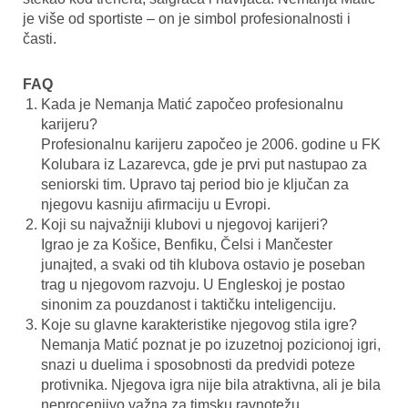
je više od sportiste – on je simbol profesionalnosti i
časti.
FAQ
Kada je Nemanja Matić započeo profesionalnu
karijeru?
Profesionalnu karijeru započeo je 2006. godine u FK
Kolubara iz Lazarevca, gde je prvi put nastupao za
seniorski tim. Upravo taj period bio je ključan za
njegovu kasniju afirmaciju u Evropi.
Koji su najvažniji klubovi u njegovoj karijeri?
Igrao je za Košice, Benfiku, Čelsi i Mančester
junajted, a svaki od tih klubova ostavio je poseban
trag u njegovom razvoju. U Engleskoj je postao
sinonim za pouzdanost i taktičku inteligenciju.
Koje su glavne karakteristike njegovog stila igre?
Nemanja Matić poznat je po izuzetnoj pozicionoj igri,
snazi u duelima i sposobnosti da predvidi poteze
protivnika. Njegova igra nije bila atraktivna, ali je bila
neprocenjivo važna za timsku ravnotežu.