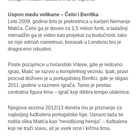
Uspon među velikane – Čelsi i Benfika
Leto 2009. godine bilo je prekretnica u karijeri Nemanje
Matića. Čelsi ga je doveo za 1,5 milion funti, a tadašnji
menadžer ga je video kao projekat za budućnost. Iako
se nije odmah nametnuo, boravak u Londonu bio je
dragoceno iskustvo.
Posle pozajmice u holandski Vitese, gde je redovno
igrao, Matić se razvio u kompletnog vezistu. Ipak, pravi
procvat doživeo je u portugalskoj Benfici, gde je stigao
2011. godine u razmeni igrača. Tamo je postao
centralna figura tima – igrač koji diktira tempo utakmice.
Njegova sezona 2012/13 donela mu je priznanje za
najboljeg fudbalera portugalske lige. Upravo tada se
rodila slika Matića kao “nevidljivog heroja” – fudbalera
koji ne traži slavu, ali je uvek srce i kičma tima.