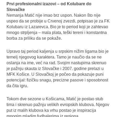
Prvi profesionalni izazovi – od Kolubare do
Slovačke
Nemanja Matić nije imao brz uspon. Nakon što nije
uspeo da se probije u Crvenoj zvezdi, potpisao je za FK
Kolubaru iz Lazarevca. Bio je to period koji je zahtevao
mnogo strpljenja – mala plata, teški tereni i konstantna
borba za priliku da se pokaže.
Upravo taj period kaljenja u srpskim nižim ligama bio je
temelj njegovog karaktera. Tamo je naučio da se ne
oslanja na ime, već na rad. Svojim nastupima skrenuo
je pažnju skauta iz Slovačke i 2007. godine prelazi u
MFK Košice. U Slovačkoj je počeo da pokazuje puni
potencijal: fizičku snagu, precizne pasove i sposobnost
da čita igru.
Tokom dve sezone u Košicama, Matić je postao stub
tima i skrenuo pažnju velikih evropskih klubova. Njegov
put iz malih klubova ka vrhu postao je inspiracija
mnogim mladim fudbalerima iz regiona.