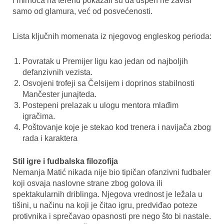
i mirnoća na terenu pokazali su da uspeh ne zavisi
samo od glamura, već od posvećenosti.
Lista ključnih momenata iz njegovog engleskog perioda:
Povratak u Premijer ligu kao jedan od najboljih
defanzivnih vezista.
Osvojeni trofeji sa Čelsijem i doprinos stabilnosti
Mančester junajteda.
Postepeni prelazak u ulogu mentora mlađim
igračima.
Poštovanje koje je stekao kod trenera i navijača zbog
rada i karaktera
Stil igre i fudbalska filozofija
Nemanja Matić nikada nije bio tipičan ofanzivni fudbaler
koji osvaja naslovne strane zbog golova ili
spektakularnih driblinga. Njegova vrednost je ležala u
tišini, u načinu na koji je čitao igru, predviđao poteze
protivnika i sprečavao opasnosti pre nego što bi nastale.