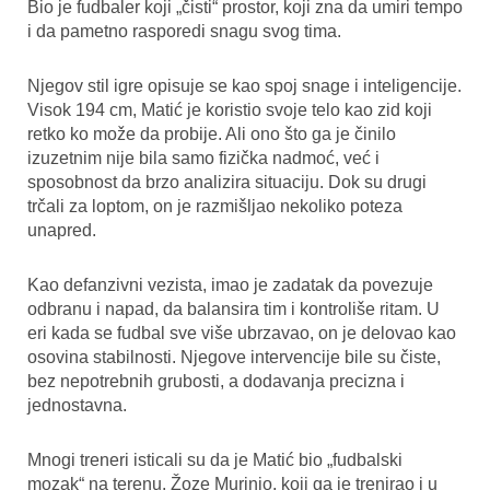
Bio je fudbaler koji „čisti“ prostor, koji zna da umiri tempo
i da pametno rasporedi snagu svog tima.
Njegov stil igre opisuje se kao spoj snage i inteligencije.
Visok 194 cm, Matić je koristio svoje telo kao zid koji
retko ko može da probije. Ali ono što ga je činilo
izuzetnim nije bila samo fizička nadmoć, već i
sposobnost da brzo analizira situaciju. Dok su drugi
trčali za loptom, on je razmišljao nekoliko poteza
unapred.
Kao defanzivni vezista, imao je zadatak da povezuje
odbranu i napad, da balansira tim i kontroliše ritam. U
eri kada se fudbal sve više ubrzavao, on je delovao kao
osovina stabilnosti. Njegove intervencije bile su čiste,
bez nepotrebnih grubosti, a dodavanja precizna i
jednostavna.
Mnogi treneri isticali su da je Matić bio „fudbalski
mozak“ na terenu. Žoze Murinjo, koji ga je trenirao i u