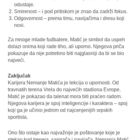
odustaje.
Smirenost – i pod pritiskom je znao da zadrži fokus.
Odgovornost – prema timu, navijačima i dresu koji
nosi.
Za mnoge mlade fudbalere, Matić je simbol da uspeh
dolazi onima koji rade tiho, ali uporno. Njegova priča
pokazuje da nije potrebno biti najglasniji da bi se bio
najveći.
Zaključak
Karijera Nemanje Matića je lekcija o upornosti. Od
travnatih terena Vrela do najvećih stadiona Evrope,
Matić je pokazao da talenat mora biti praćen radom.
Njegova karijera je spoj inteligencije i karaktera – spoj
koji ga je učinio jednim od najcenjenijih srpskih
sportista.
Ono što ostaje kao najvažnije je poštovanje koje je
stekao kod trenera, saigrača i navijača. Nemanja Matić