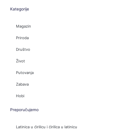
Kategorije
Magazin
Priroda
Društvo
Život
Putovanja
Zabava
Hobi
Preporučujemo
Latinica u ćirilicu i ćirilica u latinicu