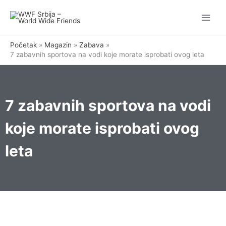
Pređi
na
sadržaj
Početak
Magazin
Zabava
7 zabavnih sportova na vodi koje morate isprobati ovog leta
7 zabavnih sportova na vodi
koje morate isprobati ovog
leta