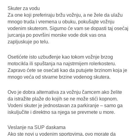
Skuter za vodu
Za one koji preferiraju bržu vožnju, a ne žele da ulažu
mnogo truda i vremena u obuku, pokušajte vožnju
vodenim skuterom. Sigurno će vam se dopasti taj osećaj
jurcanja po površini morske vode dok vas ona
zapljuskuje po telu.
Osetićete isto uzbuđenje kao tokom vožnje brzog
motocikla ili spuštanja na najstrmijem rolerkosteru.
Zapravo ćete se osećati kao da putujete brzinom koja je
mnogo veća od stvarne brzine vodenog skutera.
Ovo je dobra alternativa za vožnju čamcem ako želite
da istražite plaže do kojih se ne može stići kopnom.
Vodeni skuter je jednostavan za parkiranje – samo ga
iskuljučite i direktno sa njega se prevrnete u more.
Veslanje na SUP daskama
Ako ste novi u vodenim sportovima, ovo morate da