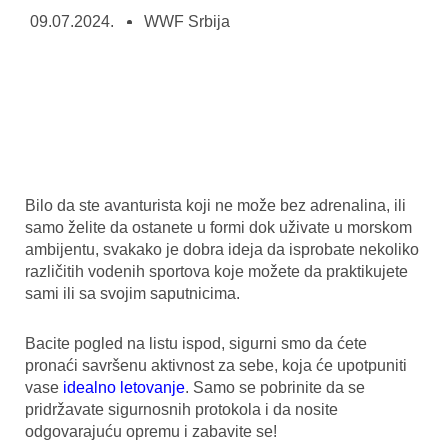
09.07.2024.
WWF Srbija
Bilo da ste avanturista koji ne može bez adrenalina, ili
samo želite da ostanete u formi dok uživate u morskom
ambijentu, svakako je dobra ideja da isprobate nekoliko
različitih vodenih sportova koje možete da praktikujete
sami ili sa svojim saputnicima.
Bacite pogled na listu ispod, sigurni smo da ćete
pronaći savršenu aktivnost za sebe, koja će upotpuniti
vase
idealno letovanje
. Samo se pobrinite da se
pridržavate sigurnosnih protokola i da nosite
odgovarajuću opremu i zabavite se!