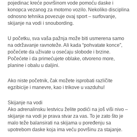
pojedinac kreće površinom vode pomoću daske i
konopca vezanog za motorno vozilo. Nekoliko disciplina
odnosno tehnika povezuje ovaj sport – surfovanje,
skijanje na vodi i snoubording.
U početku, sva vaša pažnja može biti usmerena samo
na održavanje ravnoteže. Ali kada “pohvatate konce”,
počećete da uživate u osećaju slobode i brzine.
Počećete i da primećujete oblake, otvoreno more,
planine i obalu u daljini.
Ako niste početnik, čak možete isprobati različite
egzibicije i manevre, kao i trikove u vazduhu!
Skijanje na vodi
Ako adrenalinsku lestvicu želite podići na još viši nivo –
skijanje na vodi je prava stvar za vas. To je zato što je
malo teže balansirati na skijama u poređenju sa
upotrebom daske koja ima veću površinu za stajanje.