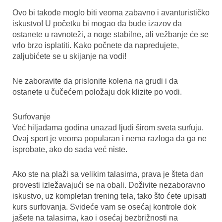
Ovo bi takođe moglo biti veoma zabavno i avanturističko
iskustvo! U početku bi mogao da bude izazov da
ostanete u ravnoteži, a noge stabilne, ali vežbanje će se
vrlo brzo isplatiti. Kako počnete da napredujete,
zaljubićete se u skijanje na vodi!
Ne zaboravite da prislonite kolena na grudi i da
ostanete u čučećem položaju dok klizite po vodi.
Surfovanje
Već hiljadama godina unazad ljudi širom sveta surfuju.
Ovaj sport je veoma popularan i nema razloga da ga ne
isprobate, ako do sada već niste.
Ako ste na plaži sa velikim talasima, prava je šteta dan
provesti izležavajući se na obali. Doživite nezaboravno
iskustvo, uz kompletan trening tela, tako što ćete upisati
kurs surfovanja. Svideće vam se osećaj kontrole dok
jašete na talasima, kao i osećaj bezbrižnosti na