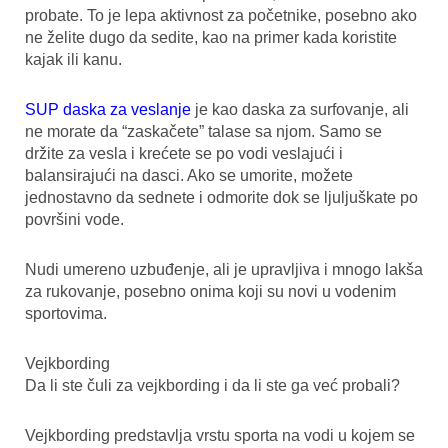
probate. To je lepa aktivnost za početnike, posebno ako
ne želite dugo da sedite, kao na primer kada koristite
kajak ili kanu.
SUP daska za veslanje
je kao daska za surfovanje, ali
ne morate da “zaskačete” talase sa njom. Samo se
držite za vesla i krećete se po vodi veslajući i
balansirajući na dasci. Ako se umorite, možete
jednostavno da sednete i odmorite dok se ljuljuškate po
površini vode.
Nudi umereno uzbuđenje, ali je upravljiva i mnogo lakša
za rukovanje, posebno onima koji su novi u vodenim
sportovima.
Vejkbording
Da li ste čuli za vejkbording i da li ste ga već probali?
Vejkbording predstavlja vrstu sporta na vodi u kojem se