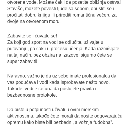
otvorene vode. Možete čak i da posetite obližnja ostrva!
Štaviše, možete povesti ljude sa sobom, opustiti se i
pročitati dobru knjigu ili prirediti romantičnu večeru za
dvoje na otvorenom moru.
Zabavite se i čuvajte se!
Za koji god sport na vodi se odlučite, uživajte u
putovanju, pa čak i u procesu učenja. Kada razmišljate
na taj način, bez obzira na izazove, sigurno ćete se
super zabaviti!
Naravno, važno je da uz sebe imate profesionalca da
vas podučava i vodi kada isprobavate nešto novo.
Takođe, vodite računa da poštujete pravila i
bezbednosne protokole.
Da biste u potpunosti uživali u ovim morskim
aktivnostima, takođe ćete morati da nosite odgovarajuću
opremu kako biste bili bezbedni, a vožnja “udobna”.