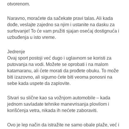
otvorenom.
Naravno, moraćete da sačekate pravi talas. Ali kada
dođe, veslajte zajedno sa njim i ustanite na dasku za
surfovanje! To će vam pružiti sjajan osećaj dostignuća i
uzbuđenja u isto vreme.
Jedrenje
Ovaj sport postoji već dugo i uglavnom se koristi za
putovanja na vodi. Možete se oprobati i na malom
katamaranu, ali ćete morati da prođete obuku. To može
biti izazovno, ali sigurno ćete biti veoma ponosni na
sebe kada uspete da zaplovite.
Stvari su slične kao sa vožnjom automobile – kada
jednom savladate tehnike manevrisanja plovilom i
korišćenja vetra, nikada ih nećete zaboraviti.
Ovo je lep način da istražite ne samo obale plaže, već i