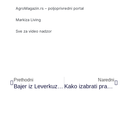
AgroMagazin.rs – poljoprivredni portal
Markiza Living
Sve za video nadzor
Prev
Sled
Prethodni
Naredni
Bajer iz Leverkuzena prvak Nemačke!
Kako izabrati pravu opremu za kupatilo?