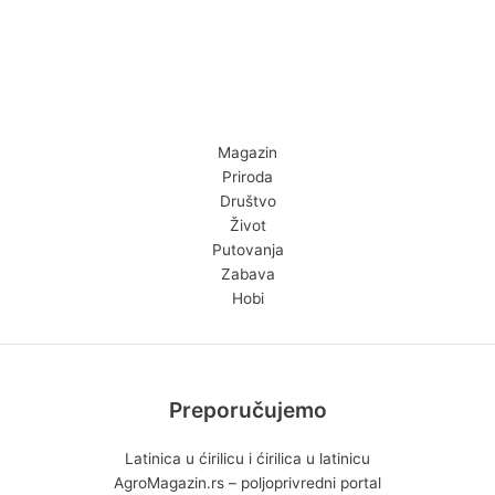
Magazin
Priroda
Društvo
Život
Putovanja
Zabava
Hobi
Preporučujemo
Latinica u ćirilicu i ćirilica u latinicu
AgroMagazin.rs – poljoprivredni portal