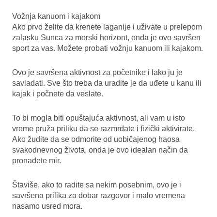
Vožnja kanuom i kajakom
Ako prvo želite da krenete laganije i uživate u prelepom
zalasku Sunca za morski horizont, onda je ovo savršen
sport za vas. Možete probati vožnju kanuom ili kajakom.
Ovo je savršena aktivnost za početnike i lako ju je
savladati. Sve što treba da uradite je da uđete u kanu ili
kajak i počnete da veslate.
To bi mogla biti opuštajuća aktivnost, ali vam u isto
vreme pruža priliku da se razmrdate i fizički aktivirate.
Ako žudite da se odmorite od uobičajenog haosa
svakodnevnog života, onda je ovo idealan način da
pronađete mir.
Štaviše, ako to radite sa nekim posebnim, ovo je i
savršena prilika za dobar razgovor i malo vremena
nasamo usred mora.