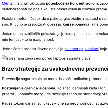
Mentalni
signali uključuju
poteškoće sa koncentracijom
, zabo
distanciranosti od posla koji ste nekad voleli ili cinizam prema
Fizički simptomi često idu u paketu: glavobolje, napetost u ra
snu. Ključno je prepoznati
obrazac koji se ponavlja
, a ne poj
Jedan od najozbiljnijih pokazatelja je kada posao koji ste neka
nije lenjost – to je iscrpljenost.
Jedna često preporučivana opcija je
psihoterapija online
, koj
Brze strategije za svakodnevnu prevenci
Prevencija sagorevanja ne mora da znači radikalne promene ko
Postavljanje granica je osnova
. To znači definisati kada radni
prostoriju pomaže mozgu da razlikuje radno od slobodnog vr
Pauze tokom dana nisu luksuz – one su neophodnost. Istraživan