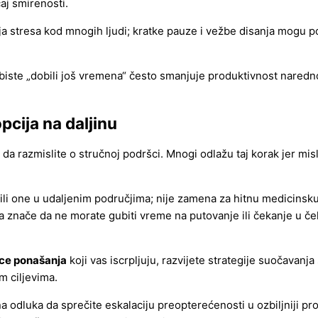
aj smirenosti.
stresa kod mnogih ljudi; kratke pauze i vežbe disanja mogu pobo
biste „dobili još vremena“ često smanjuje produktivnost nared
pcija na daljinu
 razmislite o stručnoj podršci. Mnogi odlažu taj korak jer misl
ili one u udaljenim područjima; nije zamena za hitnu medicinsku
 znače da ne morate gubiti vreme na putovanje ili čekanje u če
ce ponašanja
koji vas iscrpljuju, razvijete strategije suočavanj
m ciljevima.
a odluka da sprečite eskalaciju preopterećenosti u ozbiljniji pr