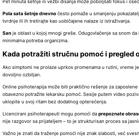
Pet minuta šetnje ili vežbi disanja može poboljšati fokus i oseć
Pola sata šetnje dnevno
često pomaže u smanjenju pokazatelja 
tvrdnje ili ih tretirajte kao uobičajene nalaze iz istraživanja.
San
je oblast u kojoj mnogi greše. Odugovlačenje sa snom da 
minimalna potreba organizma.
Kada potražiti stručnu pomoć i pregled o
Ako simptomi ne prolaze uprkos promenama u rutini, vreme je da
dovoljno ozbiljan.
Online psihoterapija može biti praktično rešenje za zaposlene 
obavezno potražite lekarsku pomoć. Sesije putem video poziva
uklopite u svoj ritam bez dodatnog opterećenja.
Licencirani psihoterapeuti mogu pomoći da
prepoznate obras
nije razgovor sa prijateljem – to je strukturisan proces sa jasni
Važno je znati da traženje pomoći nije znak slabosti, već svesn