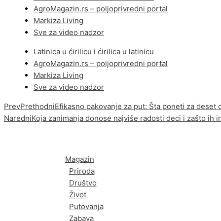
AgroMagazin.rs – poljoprivredni portal
Markiza Living
Sve za video nadzor
Latinica u ćirilicu i ćirilica u latinicu
AgroMagazin.rs – poljoprivredni portal
Markiza Living
Sve za video nadzor
Prev
Prethodni
Efikasno pakovanje za put: Šta poneti za deset 
Naredni
Koja zanimanja donose najviše radosti deci i zašto ih i
Magazin
Priroda
Društvo
Život
Putovanja
Zabava