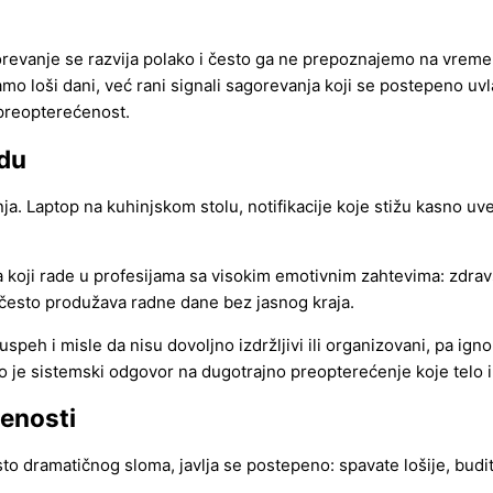
evanje se razvija polako i često ga ne prepoznajemo na vreme. A
amo loši dani, već rani signali sagorevanja koji se postepeno u
 preopterećenost.
adu
nja. Laptop na kuhinjskom stolu, notifikacije koje stižu kasno u
oji rade u profesijama sa visokim emotivnim zahtevima: zdravstvo
t, često produžava radne dane bez jasnog kraja.
euspeh i misle da nisu dovoljno izdržljivi ili organizovani, pa 
to je sistemski odgovor na dugotrajno preopterećenje koje telo 
ćenosti
 dramatičnog sloma, javlja se postepeno: spavate lošije, budit