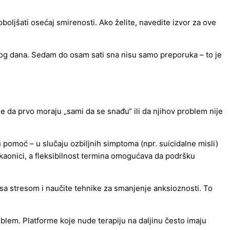
ljšati osećaj smirenosti. Ako želite, navedite izvor za ove
nog dana. Sedam do osam sati sna nisu samo preporuka – to je
e da prvo moraju „sami da se snađu“ ili da njihov problem nije
 pomoć – u slučaju ozbiljnih simptoma (npr. suicidalne misli)
kaonici, a fleksibilnost termina omogućava da podršku
a sa stresom i naučite tehnike za smanjenje anksioznosti. To
oblem. Platforme koje nude terapiju na daljinu često imaju