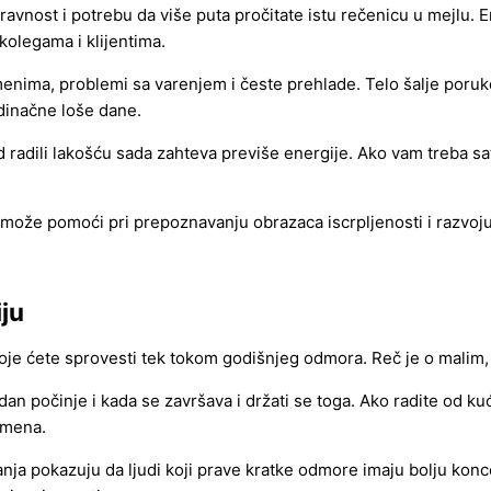
ravnost i potrebu da više puta pročitate istu rečenicu u mejlu. 
 kolegama i klijentima.
menima, problemi sa varenjem i česte prehlade. Telo šalje poruke
edinačne loše dane.
d radili lakošću sada zahteva previše energije. Ako vam treba sa
a može pomoći pri prepoznavanju obrazaca iscrpljenosti i razvoju
ju
je ćete sprovesti tek tokom godišnjeg odmora. Reč je o malim,
 dan počinje i kada se završava i držati se toga. Ako radite od kuć
emena.
ja pokazuju da ljudi koji prave kratke odmore imaju bolju konce