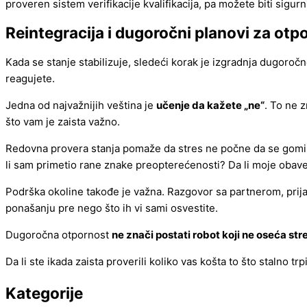
proveren sistem verifikacije kvalifikacija, pa možete biti sigur
Reintegracija i dugoročni planovi za otp
Kada se stanje stabilizuje, sledeći korak je izgradnja dugoroč
reagujete.
Jedna od najvažnijih veština je
učenje da kažete „ne“
. To ne 
što vam je zaista važno.
Redovna provera stanja pomaže da stres ne počne da se gomila
li sam primetio rane znake preopterećenosti? Da li moje oba
Podrška okoline takođe je važna. Razgovor sa partnerom, prijat
ponašanju pre nego što ih vi sami osvestite.
Dugoročna otpornost
ne znači postati robot koji ne oseća str
Da li ste ikada zaista proverili koliko vas košta to što stalno 
Kategorije