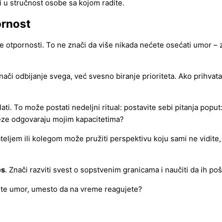
ni u stručnost osobe sa kojom radite.
ornost
ne otpornosti. To ne znači da više nikada nećete osećati umor –
znači odbijanje svega, već svesno biranje prioriteta. Ako prihvat
ti. To može postati nedeljni ritual: postavite sebi pitanja po
veze odgovaraju mojim kapacitetima?
eljem ili kolegom može pružiti perspektivu koju sami ne vidite,
es
. Znači razviti svest o sopstvenim granicama i naučiti da ih poš
trpite umor, umesto da na vreme reagujete?