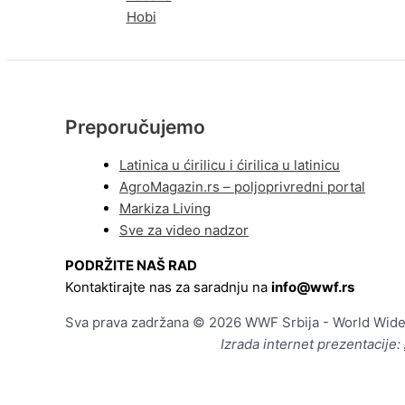
Hobi
Preporučujemo
Latinica u ćirilicu i ćirilica u latinicu
AgroMagazin.rs – poljoprivredni portal
Markiza Living
Sve za video nadzor
PODRŽITE NAŠ RAD
Kontaktirajte nas za saradnju na
info@wwf.rs
Sva prava zadržana © 2026 WWF Srbija - World Wide
Izrada internet prezentacije: