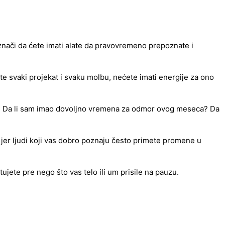
 znači da ćete imati alate da pravovremeno prepoznate i
ate svaki projekat i svaku molbu, nećete imati energije za ono
put: Da li sam imao dovoljno vremena za odmor ovog meseca? Da
 jer ljudi koji vas dobro poznaju često primete promene u
tujete pre nego što vas telo ili um prisile na pauzu.