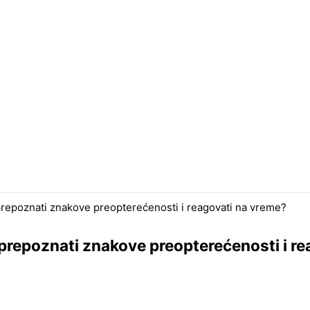
prepoznati znakove preopterećenosti i reagovati na vreme?
prepoznati znakove preopterećenosti i r