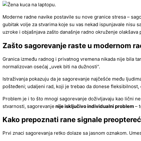
Moderne radne navike postavile su nove granice stresa – sagor
gubitak volje za stvarima koje su vas nekad ispunjavale nisu s
uzroke i objašnjava zašto današnje radno okruženje olakšava
Zašto sagorevanje raste u modernom r
Granica između radnog i privatnog vremena nikada nije bila ta
normalizovan osećaj „uvek biti na dužnosti“.
Istraživanja pokazuju da je sagorevanje najčešće među ljudima k
pošteđeni; udaljeni rad, koji je trebao da donese fleksibilnos
Problem je i to što mnogi sagorevanje doživljavaju kao lični n
stvarnosti, sagorevanje
nije isključivo individualni problem
– 
Kako prepoznati rane signale preoptere
Prvi znaci sagorevanja retko dolaze sa jasnom oznakom. Umesto