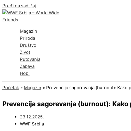
Pređi na sadržaj
Magazin
Priroda
Društvo
Život
Putovanja
Zabava
Hobi
Početak
Magazin
Prevencija sagorevanja (burnout): Kako 
Prevencija sagorevanja (burnout): Kako 
23.12.2025.
WWF Srbija