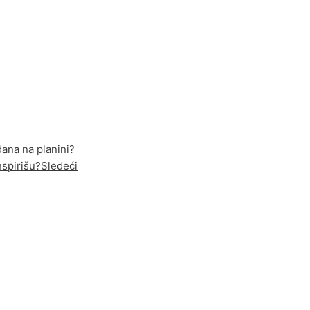
dana na planini?
nspirišu?
Sledeći