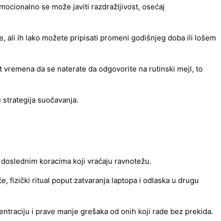
Emocionalno se može javiti razdražljivost, osećaj
, ali ih lako možete pripisati promeni godišnjeg doba ili lošem
t vremena da se naterate da odgovorite na rutinski mejl, to
 strategija suočavanja.
 doslednim koracima koji vraćaju ravnotežu.
e, fizički ritual poput zatvaranja laptopa i odlaska u drugu
ntraciju i prave manje grešaka od onih koji rade bez prekida.