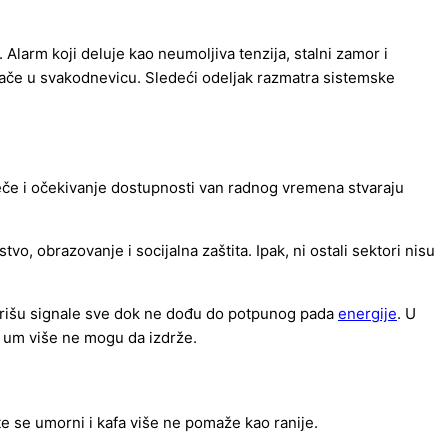
larm koji deluje kao neumoljiva tenzija, stalni zamor i
vlače u svakodnevicu. Sledeći odeljak razmatra sistemske
veče i očekivanje dostupnosti van radnog vremena stvaraju
, obrazovanje i socijalna zaštita. Ipak, ni ostali sektori nisu
ignorišu signale sve dok ne dođu do potpunog pada
energije
. U
i um više ne mogu da izdrže.
e se umorni i kafa više ne pomaže kao ranije.