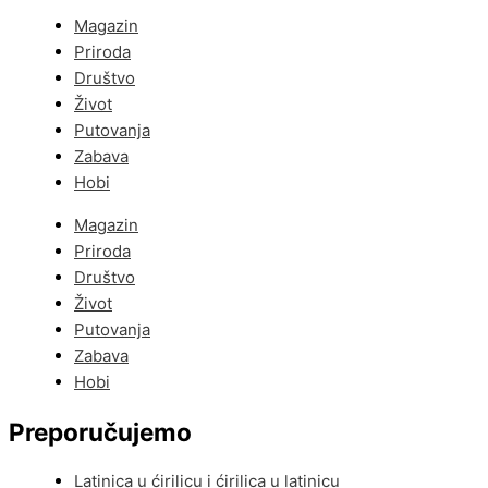
Magazin
Priroda
Društvo
Život
Putovanja
Zabava
Hobi
Magazin
Priroda
Društvo
Život
Putovanja
Zabava
Hobi
Preporučujemo
Latinica u ćirilicu i ćirilica u latinicu