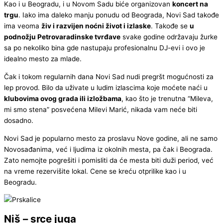
Kao i u Beogradu, i u Novom Sadu biće organizovan
koncert na
trgu
. Iako ima daleko manju ponudu od Beograda, Novi Sad takođe
ima veoma
živ i razvijen noćni život i izlaske
. Takođe se
u
podnožju Petrovaradinske tvrđave
svake godine održavaju žurke
sa po nekoliko bina gde nastupaju profesionalnu DJ-evi i ovo je
idealno mesto za mlade.
Čak i tokom regularnih dana Novi Sad nudi pregršt mogućnosti za
lep provod. Bilo da uživate u ludim izlascima koje moćete naći u
klubovima ovog grada ili izložbama
, kao što je trenutna “Mileva,
mi smo stena” posvećena Milevi Marić, nikada vam neće biti
dosadno.
Novi Sad je popularno mesto za proslavu Nove godine, ali ne samo
Novosađanima, već i ljudima iz okolnih mesta, pa čak i Beograda.
Zato nemojte pogrešiti i pomisliti da će mesta biti duži period, već
na vreme rezervišite lokal. Cene se kreću otprilike kao i u
Beogradu.
Niš – srce juga