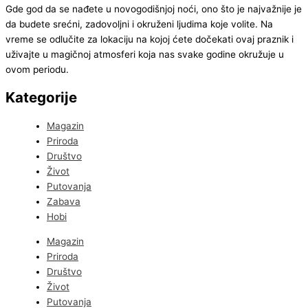
Gde god da se nađete u novogodišnjoj noći, ono što je najvažnije je
da budete srećni, zadovoljni i okruženi ljudima koje volite. Na
vreme se odlučite za lokaciju na kojoj ćete dočekati ovaj praznik i
uživajte u magičnoj atmosferi koja nas svake godine okružuje u
ovom periodu.
Kategorije
Magazin
Priroda
Društvo
Život
Putovanja
Zabava
Hobi
Magazin
Priroda
Društvo
Život
Putovanja