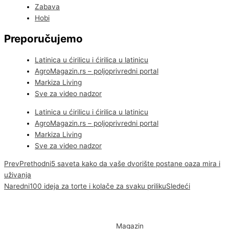
Zabava
Hobi
Preporučujemo
Latinica u ćirilicu i ćirilica u latinicu
AgroMagazin.rs – poljoprivredni portal
Markiza Living
Sve za video nadzor
Latinica u ćirilicu i ćirilica u latinicu
AgroMagazin.rs – poljoprivredni portal
Markiza Living
Sve za video nadzor
Prev
Prethodni
5 saveta kako da vaše dvorište postane oaza mira i
uživanja
Naredni
100 ideja za torte i kolače za svaku priliku
Sledeći
Magazin