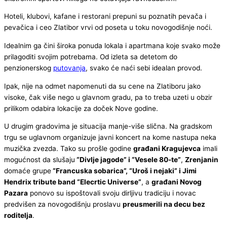
Hoteli, klubovi, kafane i restorani prepuni su poznatih pevača i
pevačica i ceo Zlatibor vrvi od poseta u toku novogodišnje noći.
Idealnim ga čini široka ponuda lokala i apartmana koje svako može
prilagoditi svojim potrebama. Od izleta sa detetom do
penzionerskog
putovanja
, svako će naći sebi idealan provod.
Ipak, nije na odmet napomenuti da su cene na Zlatiboru jako
visoke, čak više nego u glavnom gradu, pa to treba uzeti u obzir
prilikom odabira lokacije za doček Nove godine.
U drugim gradovima je situacija manje-više slična. Na gradskom
trgu se uglavnom organizuje javni koncert na kome nastupa neka
muzička zvezda. Tako su prošle godine
građani Kragujevca
imali
mogućnost da slušaju
“Divlje jagode” i “Vesele 80-te”
,
Zrenjanin
domaće grupe
“Francuska sobarica”, “Uroš i nejaki” i Jimi
Hendrix tribute band “Elecrtic Universe”
, a
građani Novog
Pazara
ponovo su ispoštovali svoju dirljivu tradiciju i novac
predvišen za novogodišnju proslavu
preusmerili na decu bez
roditelja
.