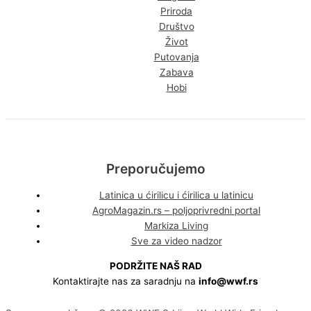
Priroda
Društvo
Život
Putovanja
Zabava
Hobi
Preporučujemo
Latinica u ćirilicu i ćirilica u latinicu
AgroMagazin.rs – poljoprivredni portal
Markiza Living
Sve za video nadzor
PODRŽITE NAŠ RAD
Kontaktirajte nas za saradnju na
info@wwf.rs