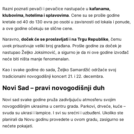
Razni poznati pevači i pevačice nastupaće u
kafanama,
klubovima, hotelima i splavovima
. Cene su se prošle godine
kretale od 40 do 130 evra po osobi u zavisnosti od lokala i ponude,
a ove godine očekuju se slične cene.
Naravno,
doček će se proslavljati i na Trgu Republike
, čemu
uvek prisustvuje veliki broj građana. Prošle godine za doček je
nastupao Željko Joksimović, a sigurno je da ni ove godine izvođač
neće biti ništa manje fenomenalan.
Kao i svake godine do sada, Željko Samardžić održaće svoj
tradicionalni novogodišnji koncert 21. i 22. decembra.
Novi Sad – pravi novogodišnji duh
Novi sad svake godine pruža zadivljujuću atmosferu svojim
novogodišnjim ukrasima u centru grada. Parkovi, drveće, kuće –
svuda su ukrasi i lampice. I svi su srećni i uzbuđeni. Ukoliko ste
planirali da Novu godinu provedete u ovom gradu, zasigurno se
nećete pokajati.