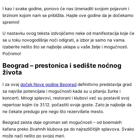
I kao i svake godine, ponovo će nas iznenaditi svojom pojavom i
brzinom kojom nam se približila. Hajde ove godine da je dočekamo
spremni!
U nastavku ovog teksta izdvojićemo neke od manifestacija koje će
se u toku novogodišnje noći odigrati, a izbor je samo na vama.
Izaberite nešto što se najbolje uklapa u vaše želje i mogućnosti.
Počnimo!
Beograd – prestonica i sedište noćnog
života
I za ovaj
doček Nove godine Beograd
definitivno predstavlja grad
sa najviše potencijala i mogućnosti kada su u pitanju žurke i
koncerti. Mnogi splavovi, restorani i klubovi već su postavili svoj
repertoar kojim će 31.12. počastiti svoje goste. Zato je najbolje da
ne čekate predugo pre nego što rezervišete mesto.
Beograd zaista daje ogroman set mogućnosti – od boemskih
kafana preko živahnih klubova pa do najrazličitijih splavova. Svako
može naći nešto po svojoj meri.