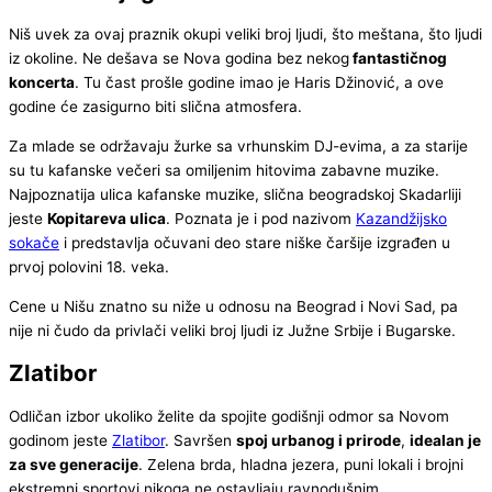
Niš uvek za ovaj praznik okupi veliki broj ljudi, što meštana, što ljudi
iz okoline. Ne dešava se Nova godina bez nekog
fantastičnog
koncerta
. Tu čast prošle godine imao je Haris Džinović, a ove
godine će zasigurno biti slična atmosfera.
Za mlade se održavaju žurke sa vrhunskim DJ-evima, a za starije
su tu kafanske večeri sa omiljenim hitovima zabavne muzike.
Najpoznatija ulica kafanske muzike, slična beogradskoj Skadarliji
jeste
Kopitareva ulica
. Poznata je i pod nazivom
Kazandžijsko
sokače
i predstavlja očuvani deo stare niške čaršije izgrađen u
prvoj polovini 18. veka.
Cene u Nišu znatno su niže u odnosu na Beograd i Novi Sad, pa
nije ni čudo da privlači veliki broj ljudi iz Južne Srbije i Bugarske.
Zlatibor
Odličan izbor ukoliko želite da spojite godišnji odmor sa Novom
godinom jeste
Zlatibor
. Savršen
spoj urbanog i prirode
,
idealan je
za sve generacije
. Zelena brda, hladna jezera, puni lokali i brojni
ekstremni sportovi nikoga ne ostavljaju ravnodušnim.