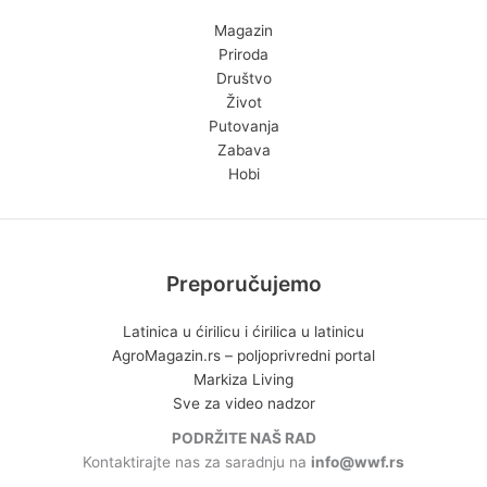
Magazin
Priroda
Društvo
Život
Putovanja
Zabava
Hobi
Preporučujemo
Latinica u ćirilicu i ćirilica u latinicu
AgroMagazin.rs – poljoprivredni portal
Markiza Living
Sve za video nadzor
PODRŽITE NAŠ RAD
Kontaktirajte nas za saradnju na
info@wwf.rs