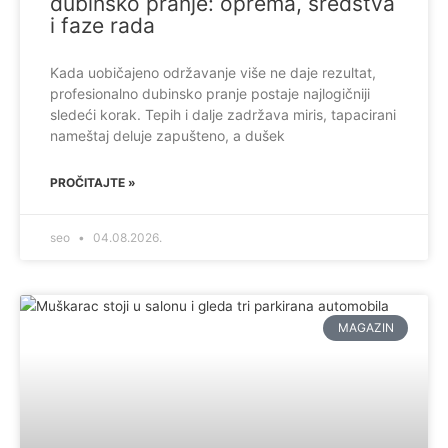
dubinsko pranje: oprema, sredstva
i faze rada
Kada uobičajeno održavanje više ne daje rezultat,
profesionalno dubinsko pranje postaje najlogičniji
sledeći korak. Tepih i dalje zadržava miris, tapacirani
nameštaj deluje zapušteno, a dušek
PROČITAJTE »
seo
04.08.2026.
MAGAZIN