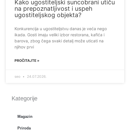
Kako ugostiteljski suncobrani utiču
na prepoznatljivost i uspeh
ugostiteljskog objekta?
Konkurencija u ugostiteljstvu danas je veća nego
ikada. Gosti imaju veliki izbor restorana, kafića i
barova, zbog čega svaki detalj može uticati na
njihov prvi
PROČITAJTE »
seo
24.07.2026.
Kategorije
Magazin
Priroda