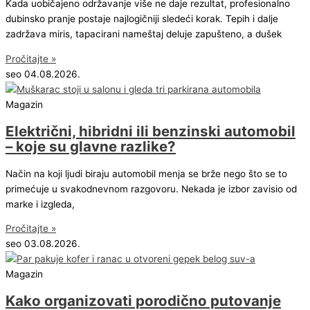
Kada uobičajeno održavanje više ne daje rezultat, profesionalno
dubinsko pranje postaje najlogičniji sledeći korak. Tepih i dalje
zadržava miris, tapacirani nameštaj deluje zapušteno, a dušek
Pročitajte »
seo
04.08.2026.
Magazin
Električni, hibridni ili benzinski automobil
– koje su glavne razlike?
Način na koji ljudi biraju automobil menja se brže nego što se to
primećuje u svakodnevnom razgovoru. Nekada je izbor zavisio od
marke i izgleda,
Pročitajte »
seo
03.08.2026.
Magazin
Kako organizovati porodično putovanje