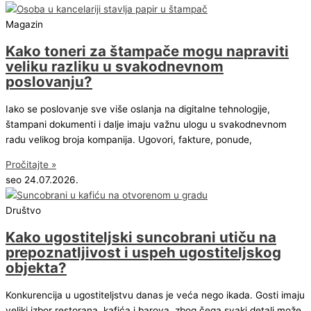
Magazin
Kako toneri za štampače mogu napraviti
veliku razliku u svakodnevnom
poslovanju?
Iako se poslovanje sve više oslanja na digitalne tehnologije,
štampani dokumenti i dalje imaju važnu ulogu u svakodnevnom
radu velikog broja kompanija. Ugovori, fakture, ponude,
Pročitajte »
seo
24.07.2026.
Društvo
Kako ugostiteljski suncobrani utiču na
prepoznatljivost i uspeh ugostiteljskog
objekta?
Konkurencija u ugostiteljstvu danas je veća nego ikada. Gosti imaju
veliki izbor restorana, kafića i barova, zbog čega svaki detalj može