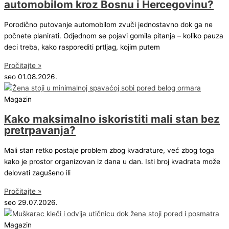
automobilom kroz Bosnu i Hercegovinu?
Porodično putovanje automobilom zvuči jednostavno dok ga ne
počnete planirati. Odjednom se pojavi gomila pitanja – koliko pauza
deci treba, kako rasporediti prtljag, kojim putem
Pročitajte »
seo
01.08.2026.
Magazin
Kako maksimalno iskoristiti mali stan bez
pretrpavanja?
Mali stan retko postaje problem zbog kvadrature, već zbog toga
kako je prostor organizovan iz dana u dan. Isti broj kvadrata može
delovati zagušeno ili
Pročitajte »
seo
29.07.2026.
Magazin