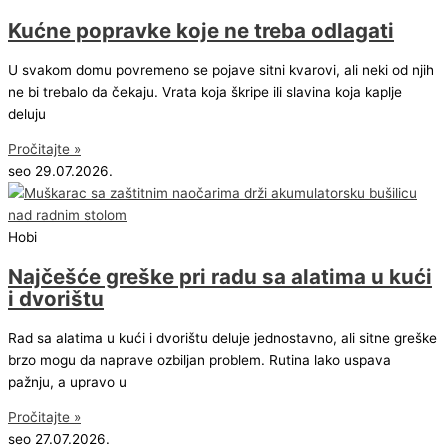
Kućne popravke koje ne treba odlagati
U svakom domu povremeno se pojave sitni kvarovi, ali neki od njih
ne bi trebalo da čekaju. Vrata koja škripe ili slavina koja kaplje
deluju
Pročitajte »
seo
29.07.2026.
Hobi
Najčešće greške pri radu sa alatima u kući
i dvorištu
Rad sa alatima u kući i dvorištu deluje jednostavno, ali sitne greške
brzo mogu da naprave ozbiljan problem. Rutina lako uspava
pažnju, a upravo u
Pročitajte »
seo
27.07.2026.