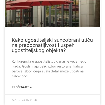
Kako ugostiteljski suncobrani utiču
na prepoznatljivost i uspeh
ugostiteljskog objekta?
Konkurencija u ugostiteljstvu danas je veća nego
ikada. Gosti imaju veliki izbor restorana, kafića i
barova, zbog čega svaki detalj može uticati na
njihov prvi
PROČITAJTE »
seo
24.07.2026.