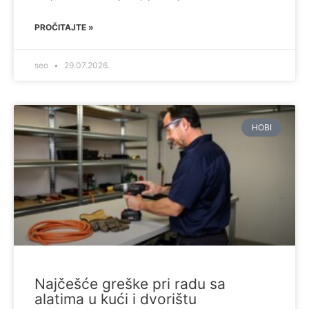
PROČITAJTE »
seo
29.07.2026.
HOBI
Najčešće greške pri radu sa
alatima u kući i dvorištu