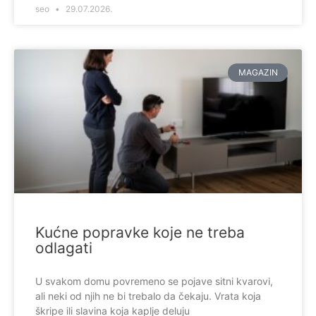
seo
29.07.2026.
MAGAZIN
Kućne popravke koje ne treba
odlagati
U svakom domu povremeno se pojave sitni kvarovi,
ali neki od njih ne bi trebalo da čekaju. Vrata koja
škripe ili slavina koja kaplje deluju