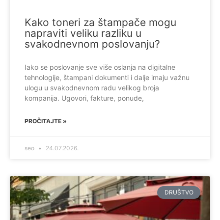
Kako toneri za štampače mogu
napraviti veliku razliku u
svakodnevnom poslovanju?
Iako se poslovanje sve više oslanja na digitalne
tehnologije, štampani dokumenti i dalje imaju važnu
ulogu u svakodnevnom radu velikog broja
kompanija. Ugovori, fakture, ponude,
PROČITAJTE »
seo
24.07.2026.
DRUŠTVO