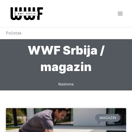
Pređi
na
sadržaj
Početak
WWF Srbija /
magazin
Naslovna
MAGAZIN