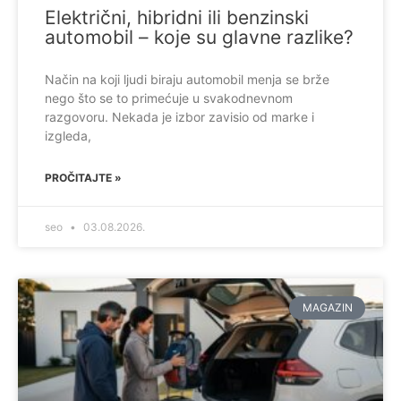
Električni, hibridni ili benzinski
automobil – koje su glavne razlike?
Način na koji ljudi biraju automobil menja se brže
nego što se to primećuje u svakodnevnom
razgovoru. Nekada je izbor zavisio od marke i
izgleda,
PROČITAJTE »
seo
03.08.2026.
MAGAZIN