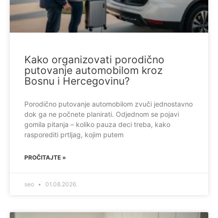
Kako organizovati porodično
putovanje automobilom kroz
Bosnu i Hercegovinu?
Porodično putovanje automobilom zvuči jednostavno
dok ga ne počnete planirati. Odjednom se pojavi
gomila pitanja – koliko pauza deci treba, kako
rasporediti prtljag, kojim putem
PROČITAJTE »
seo
01.08.2026.