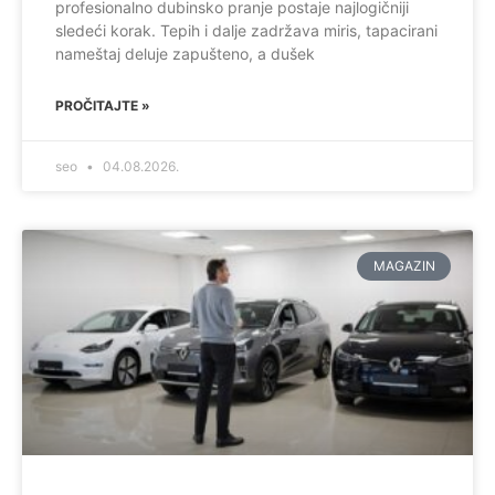
profesionalno dubinsko pranje postaje najlogičniji
sledeći korak. Tepih i dalje zadržava miris, tapacirani
nameštaj deluje zapušteno, a dušek
PROČITAJTE »
seo
04.08.2026.
MAGAZIN