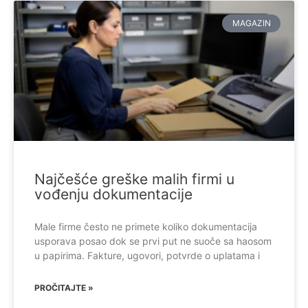
MAGAZIN
Najčešće greške malih firmi u
vođenju dokumentacije
Male firme često ne primete koliko dokumentacija
usporava posao dok se prvi put ne suoče sa haosom
u papirima. Fakture, ugovori, potvrde o uplatama i
PROČITAJTE »